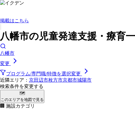
掲載はこちら
八幡市の児童発達支援・療育一
八幡市
変更
プログラム/専門職/特徴を選択
変更
近隣エリア：
京田辺市
枚方市
京都市
城陽市
検索条件を変更する
🗺
このエリアを地図で見る
🏢 施設カテゴリ