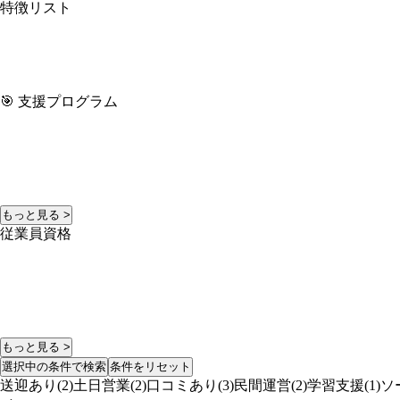
特徴リスト
🎯 支援プログラム
もっと見る >
従業員資格
もっと見る >
選択中の条件で検索
条件をリセット
送迎あり(2)
土日営業(2)
口コミあり(3)
民間運営(2)
学習支援(1)
ソ