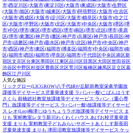
市)
西淀川区(大阪市)
東淀川区(大阪市)
東成区(大阪市)
生野区
(大阪市)
旭区(大阪市)
城東区(大阪市)
阿倍野区(大阪市)
住吉区
(大阪市)
西成区(大阪市)
淀川区(大阪市)
鶴見区(大阪市)
住之江
区(大阪市)
平野区(大阪市)
北区(大阪市)
中央区(大阪市)
堺区(堺
市)
中区(堺市)
東区(堺市)
西区(堺市)
南区(堺市)
北区(堺市)
美原
区(堺市)
東灘区(神戸市)
灘区(神戸市)
兵庫区(神戸市)
長田区(神
戸市)
須磨区(神戸市)
垂水区(神戸市)
北区(神戸市)
中央区(神戸
市)
西区(神戸市)
東区(福岡市)
博多区(福岡市)
中央区(福岡市)
南
区(福岡市)
西区(福岡市)
早良区(福岡市)
千代田区
中央区
港区
新
宿区
文京区
台東区
墨田区
江東区
品川区
目黒区
大田区
世田谷区
渋谷区
中野区
杉並区
豊島区
北区
荒川区
板橋区
練馬区
足立区
葛
飾区
江戸川区
人気な施設
リックグロー(LICGROW)八千代緑が丘駅前教室
栄眞学園放
課後等デイサービス
児童発達支援 ラパン(一般)
こぱんはうす
さくら 前橋総社教室
放課後等デイサービス ラパン（重心専
門）
放課後等デイサービス ラパン(一般)
放課後等デイサービ
ス レオ(Leo)梅津
じゆうちょうラボ
放課後等デイサービス ま
りも 実籾教室
レタラ新川
わくわくハウス あげお校
児童発達
支援 まりも 実籾教室
子どもみらいサポートあくしす新長田
児童発達支援 まりも 津田沼教室
放課後等デイサービス ケッ