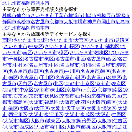
北九州市
福岡市
熊本市
主要な市から障害児相談支援を探す
札幌市
仙台市
さいたま市
千葉市
横浜市
川崎市
相模原市
新潟市
静岡市
浜松市
名古屋市
京都市
大阪市
堺市
神戸市
岡山市
広島市
北九州市
福岡市
熊本市
主要な区から放課後等デイサービスを探す
西区(さいたま市)
北区(さいたま市)
大宮区(さいたま市)
見沼区
(さいたま市)
中央区(さいたま市)
桜区(さいたま市)
浦和区(さ
いたま市)
南区(さいたま市)
緑区(さいたま市)
岩槻区(さいたま
市)
千種区(名古屋市)
東区(名古屋市)
北区(名古屋市)
西区(名古
屋市)
中村区(名古屋市)
中区(名古屋市)
昭和区(名古屋市)
瑞穂
区(名古屋市)
熱田区(名古屋市)
中川区(名古屋市)
港区(名古屋
市)
南区(名古屋市)
守山区(名古屋市)
緑区(名古屋市)
名東区(名
古屋市)
天白区(名古屋市)
北区(京都市)
上京区(京都市)
左京区
(京都市)
中京区(京都市)
東山区(京都市)
下京区(京都市)
南区(京
都市)
右京区(京都市)
伏見区(京都市)
山科区(京都市)
西京区(京
都市)
都島区(大阪市)
福島区(大阪市)
此花区(大阪市)
西区(大阪
市)
港区(大阪市)
大正区(大阪市)
天王寺区(大阪市)
浪速区(大阪
市)
西淀川区(大阪市)
東淀川区(大阪市)
東成区(大阪市)
生野区
(大阪市)
旭区(大阪市)
城東区(大阪市)
阿倍野区(大阪市)
住吉区
(大阪市)
西成区(大阪市)
淀川区(大阪市)
鶴見区(大阪市)
住之江