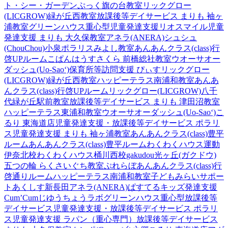
ト・シー・ガーデン
ぷっく旗の台教室
リックグロー
(LICGROW)緑が丘西教室
放課後等デイサービス まりも 袖ヶ
浦教室
グリーンハウス重心型児童発達支援
リオスマイル
児童
発達支援 まりも 大久保教室
アネラ(ANERA)
シュシュ
(ChouChou)小泉
ポラリスみよし教室
あんあんクラス(class)行
啓UPルーム
こぱんはうすさくら 前橋総社教室
ウオーサオー
ダッシュ(Uo-Sao‘)
保育所等訪問支援 ぴぃす
リックグロー
(LICGROW)緑が丘西教室
ハッピーテラス南浦和教室
あんあ
んクラス(class)行啓UPルーム
リックグロー(LICGROW)八千
代緑が丘駅前教室
放課後等デイサービス まりも 津田沼教室
ハッピーテラス東浦和教室
ウオーサオーダッシュ(Uo-Sao‘)
こ
るり 東海道店
児童発達支援・放課後等デイサービス ポラリ
ス
児童発達支援 まりも 袖ヶ浦教室
あんあんクラス(class)豊平
ルーム
あんあんクラス(class)豊平ルーム
わくわくハウス運動
伊奈北校
わくわくハウス桶川西校
gakudou光ヶ丘(ガクドウ)
五つの輪 らくさいぐち教室
ぷれらぼ
あんあんクラス(class)行
啓通りルーム
ハッピーテラス南浦和教室
子どもみらいサポー
トあくしす新長田
アネラ(ANERA)
ぱすてるキッズ
発達支援
Cum’Cum
じゆうちょうラボ
グリーンハウス重心型放課後等
デイサービス
児童発達支援・放課後等デイサービス ポラリ
ス
児童発達支援 ラパン（重心専門）
放課後等デイサービス