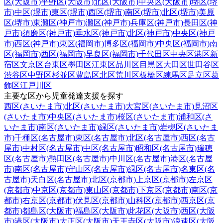
区(大阪市)
平野区(大阪市)
北区(大阪市)
中央区(大阪市)
堺区(堺
市)
中区(堺市)
東区(堺市)
西区(堺市)
南区(堺市)
北区(堺市)
美原
区(堺市)
東灘区(神戸市)
灘区(神戸市)
兵庫区(神戸市)
長田区(神
戸市)
須磨区(神戸市)
垂水区(神戸市)
北区(神戸市)
中央区(神戸
市)
西区(神戸市)
東区(福岡市)
博多区(福岡市)
中央区(福岡市)
南
区(福岡市)
西区(福岡市)
早良区(福岡市)
千代田区
中央区
港区
新
宿区
文京区
台東区
墨田区
江東区
品川区
目黒区
大田区
世田谷区
渋谷区
中野区
杉並区
豊島区
北区
荒川区
板橋区
練馬区
足立区
葛
飾区
江戸川区
主要な区から児童発達支援を探す
西区(さいたま市)
北区(さいたま市)
大宮区(さいたま市)
見沼区
(さいたま市)
中央区(さいたま市)
桜区(さいたま市)
浦和区(さ
いたま市)
南区(さいたま市)
緑区(さいたま市)
岩槻区(さいたま
市)
千種区(名古屋市)
東区(名古屋市)
北区(名古屋市)
西区(名古
屋市)
中村区(名古屋市)
中区(名古屋市)
昭和区(名古屋市)
瑞穂
区(名古屋市)
熱田区(名古屋市)
中川区(名古屋市)
港区(名古屋
市)
南区(名古屋市)
守山区(名古屋市)
緑区(名古屋市)
名東区(名
古屋市)
天白区(名古屋市)
北区(京都市)
上京区(京都市)
左京区
(京都市)
中京区(京都市)
東山区(京都市)
下京区(京都市)
南区(京
都市)
右京区(京都市)
伏見区(京都市)
山科区(京都市)
西京区(京
都市)
都島区(大阪市)
福島区(大阪市)
此花区(大阪市)
西区(大阪
市)
港区(大阪市)
大正区(大阪市)
天王寺区(大阪市)
浪速区(大阪