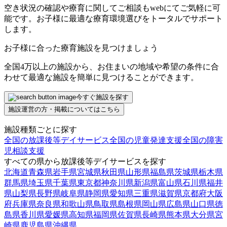
空き状況の確認や療育に関してご相談もwebにてご気軽に可
能です。お子様に最適な療育環境選びをトータルでサポート
します。
お子様に合った療育施設を見つけましょう
全国4万以上の施設から、お住まいの地域や希望の条件に合
わせて最適な施設を簡単に見つけることができます。
今すぐ施設を探す
施設運営の方・掲載についてはこちら
施設種類ごとに探す
全国の放課後等デイサービス
全国の児童発達支援
全国の障害
児相談支援
すべての県から放課後等デイサービスを探す
北海道
青森県
岩手県
宮城県
秋田県
山形県
福島県
茨城県
栃木県
群馬県
埼玉県
千葉県
東京都
神奈川県
新潟県
富山県
石川県
福井
県
山梨県
長野県
岐阜県
静岡県
愛知県
三重県
滋賀県
京都府
大阪
府
兵庫県
奈良県
和歌山県
鳥取県
島根県
岡山県
広島県
山口県
徳
島県
香川県
愛媛県
高知県
福岡県
佐賀県
長崎県
熊本県
大分県
宮
崎県
鹿児島県
沖縄県