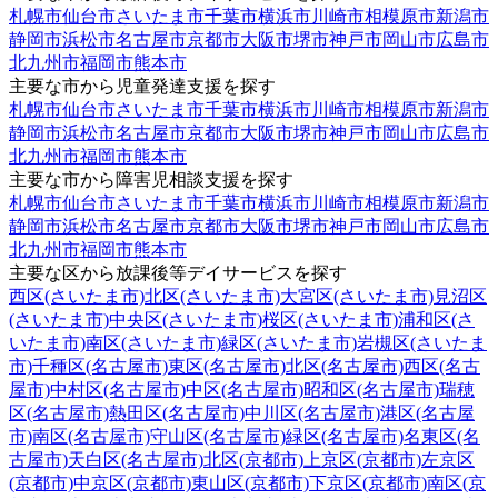
札幌市
仙台市
さいたま市
千葉市
横浜市
川崎市
相模原市
新潟市
静岡市
浜松市
名古屋市
京都市
大阪市
堺市
神戸市
岡山市
広島市
北九州市
福岡市
熊本市
主要な市から児童発達支援を探す
札幌市
仙台市
さいたま市
千葉市
横浜市
川崎市
相模原市
新潟市
静岡市
浜松市
名古屋市
京都市
大阪市
堺市
神戸市
岡山市
広島市
北九州市
福岡市
熊本市
主要な市から障害児相談支援を探す
札幌市
仙台市
さいたま市
千葉市
横浜市
川崎市
相模原市
新潟市
静岡市
浜松市
名古屋市
京都市
大阪市
堺市
神戸市
岡山市
広島市
北九州市
福岡市
熊本市
主要な区から放課後等デイサービスを探す
西区(さいたま市)
北区(さいたま市)
大宮区(さいたま市)
見沼区
(さいたま市)
中央区(さいたま市)
桜区(さいたま市)
浦和区(さ
いたま市)
南区(さいたま市)
緑区(さいたま市)
岩槻区(さいたま
市)
千種区(名古屋市)
東区(名古屋市)
北区(名古屋市)
西区(名古
屋市)
中村区(名古屋市)
中区(名古屋市)
昭和区(名古屋市)
瑞穂
区(名古屋市)
熱田区(名古屋市)
中川区(名古屋市)
港区(名古屋
市)
南区(名古屋市)
守山区(名古屋市)
緑区(名古屋市)
名東区(名
古屋市)
天白区(名古屋市)
北区(京都市)
上京区(京都市)
左京区
(京都市)
中京区(京都市)
東山区(京都市)
下京区(京都市)
南区(京