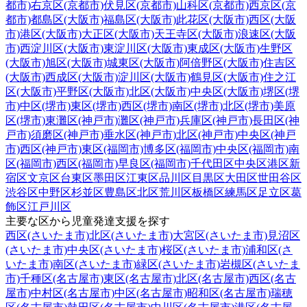
都市)
右京区(京都市)
伏見区(京都市)
山科区(京都市)
西京区(京
都市)
都島区(大阪市)
福島区(大阪市)
此花区(大阪市)
西区(大阪
市)
港区(大阪市)
大正区(大阪市)
天王寺区(大阪市)
浪速区(大阪
市)
西淀川区(大阪市)
東淀川区(大阪市)
東成区(大阪市)
生野区
(大阪市)
旭区(大阪市)
城東区(大阪市)
阿倍野区(大阪市)
住吉区
(大阪市)
西成区(大阪市)
淀川区(大阪市)
鶴見区(大阪市)
住之江
区(大阪市)
平野区(大阪市)
北区(大阪市)
中央区(大阪市)
堺区(堺
市)
中区(堺市)
東区(堺市)
西区(堺市)
南区(堺市)
北区(堺市)
美原
区(堺市)
東灘区(神戸市)
灘区(神戸市)
兵庫区(神戸市)
長田区(神
戸市)
須磨区(神戸市)
垂水区(神戸市)
北区(神戸市)
中央区(神戸
市)
西区(神戸市)
東区(福岡市)
博多区(福岡市)
中央区(福岡市)
南
区(福岡市)
西区(福岡市)
早良区(福岡市)
千代田区
中央区
港区
新
宿区
文京区
台東区
墨田区
江東区
品川区
目黒区
大田区
世田谷区
渋谷区
中野区
杉並区
豊島区
北区
荒川区
板橋区
練馬区
足立区
葛
飾区
江戸川区
主要な区から児童発達支援を探す
西区(さいたま市)
北区(さいたま市)
大宮区(さいたま市)
見沼区
(さいたま市)
中央区(さいたま市)
桜区(さいたま市)
浦和区(さ
いたま市)
南区(さいたま市)
緑区(さいたま市)
岩槻区(さいたま
市)
千種区(名古屋市)
東区(名古屋市)
北区(名古屋市)
西区(名古
屋市)
中村区(名古屋市)
中区(名古屋市)
昭和区(名古屋市)
瑞穂