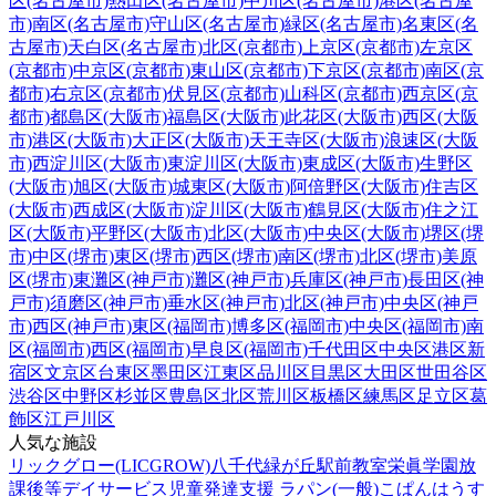
区(名古屋市)
熱田区(名古屋市)
中川区(名古屋市)
港区(名古屋
市)
南区(名古屋市)
守山区(名古屋市)
緑区(名古屋市)
名東区(名
古屋市)
天白区(名古屋市)
北区(京都市)
上京区(京都市)
左京区
(京都市)
中京区(京都市)
東山区(京都市)
下京区(京都市)
南区(京
都市)
右京区(京都市)
伏見区(京都市)
山科区(京都市)
西京区(京
都市)
都島区(大阪市)
福島区(大阪市)
此花区(大阪市)
西区(大阪
市)
港区(大阪市)
大正区(大阪市)
天王寺区(大阪市)
浪速区(大阪
市)
西淀川区(大阪市)
東淀川区(大阪市)
東成区(大阪市)
生野区
(大阪市)
旭区(大阪市)
城東区(大阪市)
阿倍野区(大阪市)
住吉区
(大阪市)
西成区(大阪市)
淀川区(大阪市)
鶴見区(大阪市)
住之江
区(大阪市)
平野区(大阪市)
北区(大阪市)
中央区(大阪市)
堺区(堺
市)
中区(堺市)
東区(堺市)
西区(堺市)
南区(堺市)
北区(堺市)
美原
区(堺市)
東灘区(神戸市)
灘区(神戸市)
兵庫区(神戸市)
長田区(神
戸市)
須磨区(神戸市)
垂水区(神戸市)
北区(神戸市)
中央区(神戸
市)
西区(神戸市)
東区(福岡市)
博多区(福岡市)
中央区(福岡市)
南
区(福岡市)
西区(福岡市)
早良区(福岡市)
千代田区
中央区
港区
新
宿区
文京区
台東区
墨田区
江東区
品川区
目黒区
大田区
世田谷区
渋谷区
中野区
杉並区
豊島区
北区
荒川区
板橋区
練馬区
足立区
葛
飾区
江戸川区
人気な施設
リックグロー(LICGROW)八千代緑が丘駅前教室
栄眞学園放
課後等デイサービス
児童発達支援 ラパン(一般)
こぱんはうす