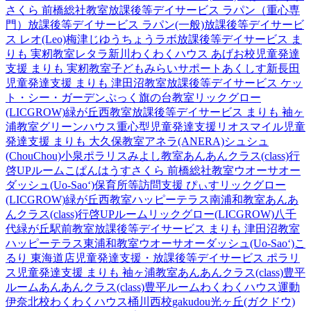
さくら 前橋総社教室
放課後等デイサービス ラパン（重心専
門）
放課後等デイサービス ラパン(一般)
放課後等デイサービ
ス レオ(Leo)梅津
じゆうちょうラボ
放課後等デイサービス ま
りも 実籾教室
レタラ新川
わくわくハウス あげお校
児童発達
支援 まりも 実籾教室
子どもみらいサポートあくしす新長田
児童発達支援 まりも 津田沼教室
放課後等デイサービス ケッ
ト・シー・ガーデン
ぷっく旗の台教室
リックグロー
(LICGROW)緑が丘西教室
放課後等デイサービス まりも 袖ヶ
浦教室
グリーンハウス重心型児童発達支援
リオスマイル
児童
発達支援 まりも 大久保教室
アネラ(ANERA)
シュシュ
(ChouChou)小泉
ポラリスみよし教室
あんあんクラス(class)行
啓UPルーム
こぱんはうすさくら 前橋総社教室
ウオーサオー
ダッシュ(Uo-Sao‘)
保育所等訪問支援 ぴぃす
リックグロー
(LICGROW)緑が丘西教室
ハッピーテラス南浦和教室
あんあ
んクラス(class)行啓UPルーム
リックグロー(LICGROW)八千
代緑が丘駅前教室
放課後等デイサービス まりも 津田沼教室
ハッピーテラス東浦和教室
ウオーサオーダッシュ(Uo-Sao‘)
こ
るり 東海道店
児童発達支援・放課後等デイサービス ポラリ
ス
児童発達支援 まりも 袖ヶ浦教室
あんあんクラス(class)豊平
ルーム
あんあんクラス(class)豊平ルーム
わくわくハウス運動
伊奈北校
わくわくハウス桶川西校
gakudou光ヶ丘(ガクドウ)