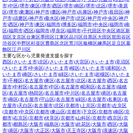
市)
中区(堺市)
東区(堺市)
西区(堺市)
南区(堺市)
北区(堺市)
美原
区(堺市)
東灘区(神戸市)
灘区(神戸市)
兵庫区(神戸市)
長田区(神
戸市)
須磨区(神戸市)
垂水区(神戸市)
北区(神戸市)
中央区(神戸
市)
西区(神戸市)
東区(福岡市)
博多区(福岡市)
中央区(福岡市)
南
区(福岡市)
西区(福岡市)
早良区(福岡市)
千代田区
中央区
港区
新
宿区
文京区
台東区
墨田区
江東区
品川区
目黒区
大田区
世田谷区
渋谷区
中野区
杉並区
豊島区
北区
荒川区
板橋区
練馬区
足立区
葛
飾区
江戸川区
主要な区から児童発達支援を探す
西区(さいたま市)
北区(さいたま市)
大宮区(さいたま市)
見沼区
(さいたま市)
中央区(さいたま市)
桜区(さいたま市)
浦和区(さ
いたま市)
南区(さいたま市)
緑区(さいたま市)
岩槻区(さいたま
市)
千種区(名古屋市)
東区(名古屋市)
北区(名古屋市)
西区(名古
屋市)
中村区(名古屋市)
中区(名古屋市)
昭和区(名古屋市)
瑞穂
区(名古屋市)
熱田区(名古屋市)
中川区(名古屋市)
港区(名古屋
市)
南区(名古屋市)
守山区(名古屋市)
緑区(名古屋市)
名東区(名
古屋市)
天白区(名古屋市)
北区(京都市)
上京区(京都市)
左京区
(京都市)
中京区(京都市)
東山区(京都市)
下京区(京都市)
南区(京
都市)
右京区(京都市)
伏見区(京都市)
山科区(京都市)
西京区(京
都市)
都島区(大阪市)
福島区(大阪市)
此花区(大阪市)
西区(大阪
市)
港区(大阪市)
大正区(大阪市)
天王寺区(大阪市)
浪速区(大阪