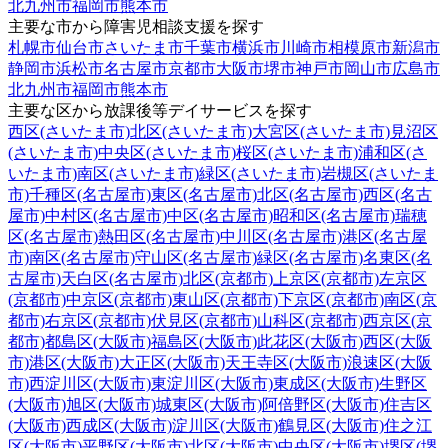
北九州市
福岡市
熊本市
主要な市から障害児相談支援を探す
札幌市
仙台市
さいたま市
千葉市
横浜市
川崎市
相模原市
新潟市
静岡市
浜松市
名古屋市
京都市
大阪市
堺市
神戸市
岡山市
広島市
北九州市
福岡市
熊本市
主要な区から放課後等デイサービスを探す
西区(さいたま市)
北区(さいたま市)
大宮区(さいたま市)
見沼区
(さいたま市)
中央区(さいたま市)
桜区(さいたま市)
浦和区(さ
いたま市)
南区(さいたま市)
緑区(さいたま市)
岩槻区(さいたま
市)
千種区(名古屋市)
東区(名古屋市)
北区(名古屋市)
西区(名古
屋市)
中村区(名古屋市)
中区(名古屋市)
昭和区(名古屋市)
瑞穂
区(名古屋市)
熱田区(名古屋市)
中川区(名古屋市)
港区(名古屋
市)
南区(名古屋市)
守山区(名古屋市)
緑区(名古屋市)
名東区(名
古屋市)
天白区(名古屋市)
北区(京都市)
上京区(京都市)
左京区
(京都市)
中京区(京都市)
東山区(京都市)
下京区(京都市)
南区(京
都市)
右京区(京都市)
伏見区(京都市)
山科区(京都市)
西京区(京
都市)
都島区(大阪市)
福島区(大阪市)
此花区(大阪市)
西区(大阪
市)
港区(大阪市)
大正区(大阪市)
天王寺区(大阪市)
浪速区(大阪
市)
西淀川区(大阪市)
東淀川区(大阪市)
東成区(大阪市)
生野区
(大阪市)
旭区(大阪市)
城東区(大阪市)
阿倍野区(大阪市)
住吉区
(大阪市)
西成区(大阪市)
淀川区(大阪市)
鶴見区(大阪市)
住之江
区(大阪市)
平野区(大阪市)
北区(大阪市)
中央区(大阪市)
堺区(堺