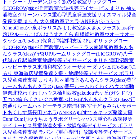
ト・シー・ガーデン
ぷっく旗の台教室
リックグロー
(LICGROW)緑が丘西教室
放課後等デイサービス まりも 袖ヶ
浦教室
グリーンハウス重心型児童発達支援
リオスマイル
児童
発達支援 まりも 大久保教室
アネラ(ANERA)
シュシュ
(ChouChou)小泉
ポラリスみよし教室
あんあんクラス(class)行
啓UPルーム
こぱんはうすさくら 前橋総社教室
ウオーサオー
ダッシュ(Uo-Sao‘)
保育所等訪問支援 ぴぃす
リックグロー
(LICGROW)緑が丘西教室
ハッピーテラス南浦和教室
あんあ
んクラス(class)行啓UPルーム
リックグロー(LICGROW)八千
代緑が丘駅前教室
放課後等デイサービス まりも 津田沼教室
ハッピーテラス東浦和教室
ウオーサオーダッシュ(Uo-Sao‘)
こ
るり 東海道店
児童発達支援・放課後等デイサービス ポラリ
ス
児童発達支援 まりも 袖ヶ浦教室
あんあんクラス(class)豊平
ルーム
あんあんクラス(class)豊平ルーム
わくわくハウス運動
伊奈北校
わくわくハウス桶川西校
gakudou光ヶ丘(ガクドウ)
五つの輪 らくさいぐち教室
ぷれらぼ
あんあんクラス(class)行
啓通りルーム
ハッピーテラス南浦和教室
子どもみらいサポー
トあくしす新長田
アネラ(ANERA)
ぱすてるキッズ
発達支援
Cum’Cum
じゆうちょうラボ
グリーンハウス重心型放課後等
デイサービス
児童発達支援・放課後等デイサービス ポラリ
ス
児童発達支援 ラパン（重心専門）
放課後等デイサービス
まりも 大久保教室
カンポ(Campo)台之郷
こるり 東海道店
アヴ