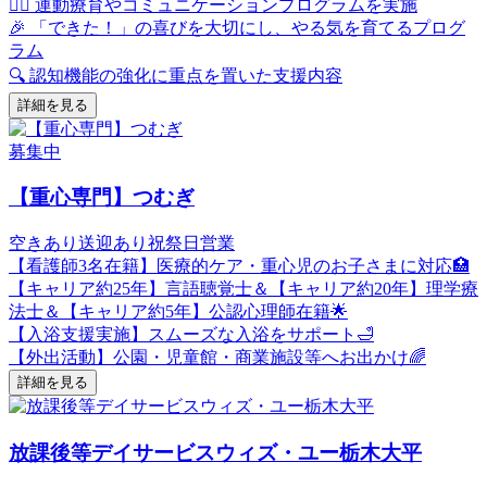
🏃‍♂️ 運動療育やコミュニケーションプログラムを実施
🎉 「できた！」の喜びを大切にし、やる気を育てるプログ
ラム
🔍 認知機能の強化に重点を置いた支援内容
詳細を見る
募集中
【重心専門】つむぎ
空きあり
送迎あり
祝祭日営業
【看護師3名在籍】医療的ケア・重心児のお子さまに対応🏥
【キャリア約25年】言語聴覚士＆【キャリア約20年】理学療
法士＆【キャリア約5年】公認心理師在籍🌟
【入浴支援実施】スムーズな入浴をサポート🛁
【外出活動】公園・児童館・商業施設等へお出かけ🌈
詳細を見る
放課後等デイサービスウィズ・ユー栃木大平