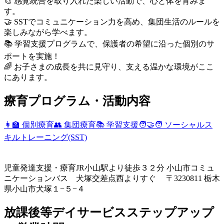
🎨 感覚統合を取り入れた楽しい活動で、心と体を育みま
す。
🤝 SSTでコミュニケーション力を高め、集団生活のルールを
楽しみながら学べます。
📚 学習支援プログラムで、保護者の希望に沿った個別のサ
ポートを実施！
🌈 お子さまの成長を共に見守り、支える温かな環境がここ
にあります。
療育プログラム・活動内容
👩‍🏫 個別療育
👥 集団療育
📚 学習支援
🧑‍🤝‍🧑 ソーシャルス
キルトレーニング(SST)
児童発達支援・療育
JR小山駅より徒歩３２分 小山市コミュ
ニケーションバス 犬塚交差点西よりすぐ 〒3230811 栃木
県小山市犬塚１−５−４
放課後等デイサービスステップアップ