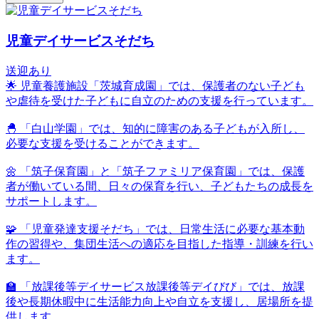
児童デイサービスそだち
送迎あり
🌟 児童養護施設「茨城育成園」では、保護者のない子ども
や虐待を受けた子どもに自立のための支援を行っています。
🐣 「白山学園」では、知的に障害のある子どもが入所し、
必要な支援を受けることができます。
🌼 「筑子保育園」と「筑子ファミリア保育園」では、保護
者が働いている間、日々の保育を行い、子どもたちの成長を
サポートします。
🧩 「児童発達支援そだち」では、日常生活に必要な基本動
作の習得や、集団生活への適応を目指した指導・訓練を行い
ます。
🏫 「放課後等デイサービス放課後等デイびび」では、放課
後や長期休暇中に生活能力向上や自立を支援し、居場所を提
供します。