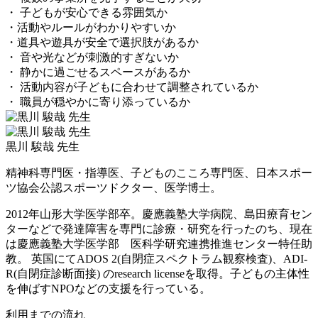
・ 子どもが安心できる雰囲気か
・活動やルールがわかりやすいか
・道具や遊具が安全で選択肢があるか
・ 音や光などが刺激的すぎないか
・ 静かに過ごせるスペースがあるか
・ 活動内容が子どもに合わせて調整されているか
・ 職員が穏やかに寄り添っているか
黒川 駿哉 先生
精神科専門医・指導医、子どものこころ専門医、日本スポー
ツ協会公認スポーツドクター、医学博士。
2012年山形大学医学部卒。慶應義塾大学病院、島田療育セン
ターなどで発達障害を専門に診療・研究を行ったのち、現在
は慶應義塾大学医学部 医科学研究連携推進センター特任助
教。 英国にてADOS 2(自閉症スペクトラム観察検査)、ADI-
R(自閉症診断面接) のresearch licenseを取得。子どもの主体性
を伸ばすNPOなどの支援を行っている。
利用までの流れ