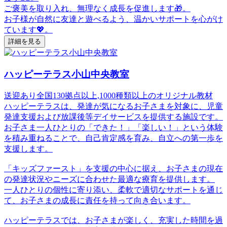
ご褒美を取り入れ、無理なく成長を促進します🎁。
お子様が自然に友達と遊べるよう、温かいサポートを心がけ
ています💖。
詳細を見る
ハッピーテラス小山中央教室
送迎あり
全国130拠点以上,1000種類以上のオリジナル教材
ハッピーテラスは、発達が気になるお子さまを対象に、児童
発達支援および放課後等デイサービスを提供する施設です。
お子さま一人ひとりの「できた！」「楽しい！」という体験
を積み重ねることで、自己肯定感を育み、自立への第一歩を
支援します。
「キッズファースト」を支援の中心に据え、お子さまの現在
の発達状況やニーズに合わせた最適な療育を提供します。
一人ひとりの個性に寄り添い、柔軟で適切なサポートを通じ
て、お子さまの成長に責任を持って向き合います。
ハッピーテラスでは、お子さまが楽しく、充実した時間を過