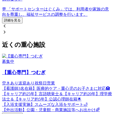
💬 「サポートセンターはぐくみ」では、利用者や家族の意
向を尊重し、福祉サービスの調整を行います。
詳細を見る
近くの重心施設
募集中
【重心専門】つむぎ
空きあり
送迎あり
祝祭日営業
【看護師3名在籍】医療的ケア・重心児のお子さまに対応🏥
【キャリア約25年】言語聴覚士＆【キャリア約20年】理学療
法士＆【キャリア約5年】公認心理師在籍🌟
【入浴支援実施】スムーズな入浴をサポート🛁
【外出活動】公園・児童館・商業施設等へお出かけ🌈