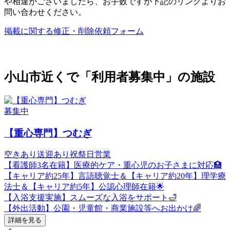
や相違がございましたら、お手数ですが下記のリンクよりお
問い合わせください。
掲載に関する修正・削除依頼フォーム
小山市近くで「利用者募集中」の施設
募集中
【重心専門】つむぎ
空きあり
送迎あり
祝祭日営業
【看護師3名在籍】医療的ケア・重心児のお子さまに対応🏥
【キャリア約25年】言語聴覚士＆【キャリア約20年】理学療
法士＆【キャリア約5年】公認心理師在籍🌟
【入浴支援実施】スムーズな入浴をサポート🛁
【外出活動】公園・児童館・商業施設等へお出かけ🌈
詳細を見る