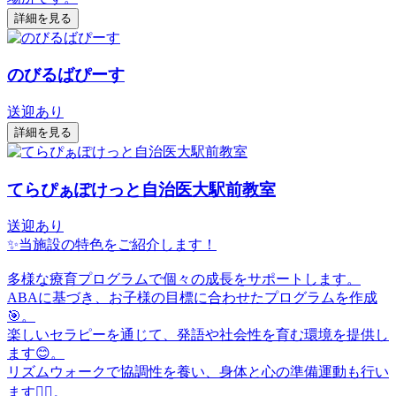
詳細を見る
のびるばぴーす
送迎あり
詳細を見る
てらぴぁぽけっと自治医大駅前教室
送迎あり
✨当施設の特色をご紹介します！
多様な療育プログラムで個々の成長をサポートします。
ABAに基づき、お子様の目標に合わせたプログラムを作成
🎯。
楽しいセラピーを通じて、発語や社会性を育む環境を提供し
ます😊。
リズムウォークで協調性を養い、身体と心の準備運動も行い
ます🚶‍♂️。