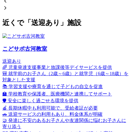
近くで「送迎あり」施設
こどサポ古河教室
送迎あり
🌈 児童発達支援事業と放課後等デイサービスを提供
🎒 就学前のお子さん（2歳～6歳）と就学児（6歳～18歳）を
対象とした支援
📚 学習支援や療育を通じて子どもの自立を促進
🏫 学校教育や保護者、医療機関と連携してサポート
🛡️ 安全に楽しく過ごせる環境を提供
🍎 長期休暇中も利用可能で、受給者証が必要
🚗 送迎サービスの利用もあり、料金体系が明確
🤝 発達に不安のあるお子さんや友達関係に悩むお子さんに
寄り添う