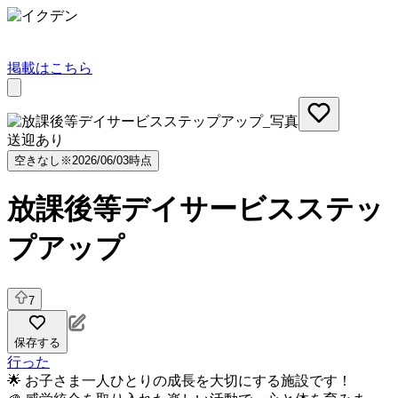
掲載はこちら
送迎あり
空きなし
※2026/06/03時点
放課後等デイサービスステッ
プアップ
7
保存する
行った
🌟 お子さま一人ひとりの成長を大切にする施設です！