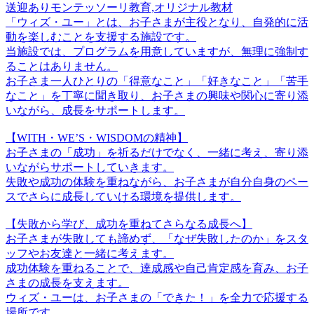
送迎あり
モンテッソーリ教育,オリジナル教材
「ウィズ・ユー」とは、お子さまが主役となり、自発的に活
動を楽しむことを支援する施設です。
当施設では、プログラムを用意していますが、無理に強制す
ることはありません。
お子さま一人ひとりの「得意なこと」「好きなこと」「苦手
なこと」を丁寧に聞き取り、お子さまの興味や関心に寄り添
いながら、成長をサポートします。
【WITH・WE’S・WISDOMの精神】
お子さまの「成功」を祈るだけでなく、一緒に考え、寄り添
いながらサポートしていきます。
失敗や成功の体験を重ねながら、お子さまが自分自身のペー
スでさらに成長していける環境を提供します。
【失敗から学び、成功を重ねてさらなる成長へ】
お子さまが失敗しても諦めず、「なぜ失敗したのか」をスタ
ッフやお友達と一緒に考えます。
成功体験を重ねることで、達成感や自己肯定感を育み、お子
さまの成長を支えます。
ウィズ・ユーは、お子さまの「できた！」を全力で応援する
場所です。