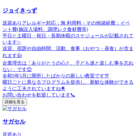
ジョイきっず
送迎あり
アレルギー対応：無,利用料・その他諸経費：イベ
ント費(施設入場料、調理レク食材費等)
平日と土曜日・祝日・長期休暇のスケジュールが記載されて
います✨
送迎、宿題や自由時間、活動、食事（おやつ・昼食）が含ま
れます👍
企業理念は「ありがとうの心と、子ども達と楽しむ事を忘れ
ない」です😊
令和5年5月に開所したばかりの新しい教室です🎊
曜日ごとに異なるプログラムを提供し、新鮮な体験ができる
ように工夫されていますね🌟
お問い合わせを歓迎しています📞
詳細を見る
サガセル
送迎あり