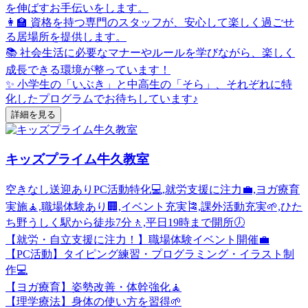
を伸ばすお手伝いをします。
👩‍🏫 資格を持つ専門のスタッフが、安心して楽しく過ごせ
る居場所を提供します。
📚 社会生活に必要なマナーやルールを学びながら、楽しく
成長できる環境が整っています！
✨ 小学生の「いぶき」と中高生の「そら」、それぞれに特
化したプログラムでお待ちしています♪
詳細を見る
キッズプライム牛久教室
空きなし
送迎あり
PC活動特化💻,就労支援に注力💼,ヨガ療育
実施🧘,職場体験あり🏢,イベント充実🎏,課外活動充実🌱,ひた
ち野うしく駅から徒歩7分🚶,平日19時まで開所🕖
【就労・自立支援に注力！】職場体験イベント開催💼
【PC活動】タイピング練習・プログラミング・イラスト制
作💻
【ヨガ療育】姿勢改善・体幹強化🧘
【理学療法】身体の使い方を習得🌱