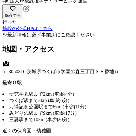
#同法人が放課後等デイサービスを運営
保存する
行った
施設の公式HPはこちら
※最新情報は必ず事業所にご確認ください
地図・アクセス
〒 3050816 茨城県つくば市学園の森三丁目３８番地５
最寄り駅
研究学園駅まで2km (車:約4分)
つくば駅まで3km (車:約6分)
万博記念公園駅まで6km (車:約11分)
みどりの駅まで9km (車:約17分)
三妻駅まで10km (車:約20分)
近くの保育園・幼稚園