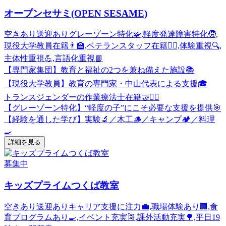
オープンセサミ(OPEN SESAME)
空きあり
送迎あり
グレーゾーン特化🧩,軽度発達障害特化🧒,
現役大学教員在籍👨‍🏫,ベテランスタッフ在籍🧑‍⚕️,体験重視🔍,
主体性重視💪,言語化重視📘
【専門家集団】教育と福祉の2つを兼ね備えた施設📚
【現役大学教員】教育の専門家・中山代表による支援🎓
トランスジェンダーの作業療法士在籍🤝🧑‍⚕️
【グレーゾーン特化】“軽度の子”にこそ必要な支援を提供🎯
【経験を通した学び】実験🔬／木工🪵／キャンプ🏕️／料理
🍳
詳細を見る
募集中
キッズプライムつくば教室
空きあり
送迎あり
キャリア支援に注力💼,職場体験あり🏢,食
育プログラムあり🍳,イベント充実🎏,課外活動充実🌳,平日19