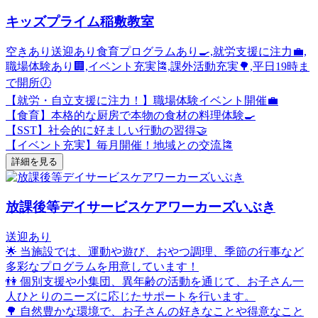
キッズプライム稲敷教室
空きあり
送迎あり
食育プログラムあり🍳,就労支援に注力💼,
職場体験あり🏢,イベント充実🎏,課外活動充実🌳,平日19時ま
で開所🕖
【就労・自立支援に注力！】職場体験イベント開催💼
【食育】本格的な厨房で本物の食材の料理体験🍳
【SST】社会的に好ましい行動の習得🤝
【イベント充実】毎月開催！地域との交流🎏
詳細を見る
放課後等デイサービスケアワーカーズいぶき
送迎あり
🌟 当施設では、運動や遊び、おやつ調理、季節の行事など
多彩なプログラムを用意しています！
👫 個別支援や小集団、異年齢の活動を通じて、お子さん一
人ひとりのニーズに応じたサポートを行います。
🌳 自然豊かな環境で、お子さんの好きなことや得意なこと