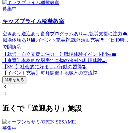
募集中
キッズプライム稲敷教室
空きあり
送迎あり
食育プログラムあり🍳,就労支援に注力💼,
職場体験あり🏢,イベント充実🎏,課外活動充実🌳,平日19時ま
で開所🕖
【就労・自立支援に注力！】職場体験イベント開催💼
【食育】本格的な厨房で本物の食材の料理体験🍳
【SST】社会的に好ましい行動の習得🤝
【イベント充実】毎月開催！地域との交流🎏
詳細を見る
近くで「送迎あり」施設
募集中