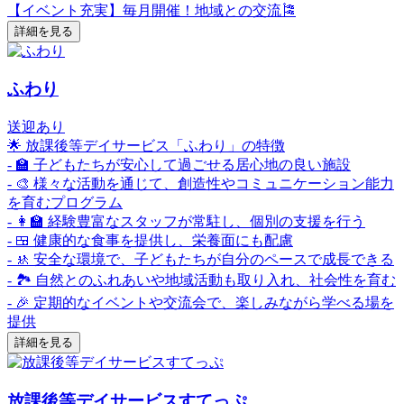
【イベント充実】毎月開催！地域との交流🎏
詳細を見る
ふわり
送迎あり
🌟 放課後等デイサービス「ふわり」の特徴
- 🏫 子どもたちが安心して過ごせる居心地の良い施設
- 🎨 様々な活動を通じて、創造性やコミュニケーション能力
を育むプログラム
- 👩‍🏫 経験豊富なスタッフが常駐し、個別の支援を行う
- 🍱 健康的な食事を提供し、栄養面にも配慮
- 🚸 安全な環境で、子どもたちが自分のペースで成長できる
- 🏞️ 自然とのふれあいや地域活動も取り入れ、社会性を育む
- 🎉 定期的なイベントや交流会で、楽しみながら学べる場を
提供
詳細を見る
放課後等デイサービスすてっぷ