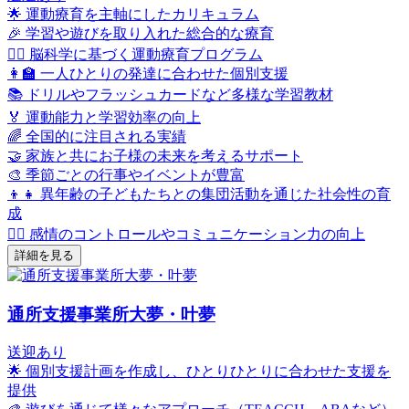
🌟 運動療育を主軸にしたカリキュラム
🎉 学習や遊びを取り入れた総合的な療育
🤸‍♂️ 脳科学に基づく運動療育プログラム
👩‍🏫 一人ひとりの発達に合わせた個別支援
📚 ドリルやフラッシュカードなど多様な学習教材
🏅 運動能力と学習効率の向上
🌈 全国的に注目される実績
🤝 家族と共にお子様の未来を考えるサポート
🎨 季節ごとの行事やイベントが豊富
👦👧 異年齢の子どもたちとの集団活動を通じた社会性の育
成
🧘‍♀️ 感情のコントロールやコミュニケーション力の向上
詳細を見る
通所支援事業所大夢・叶夢
送迎あり
🌟 個別支援計画を作成し、ひとりひとりに合わせた支援を
提供