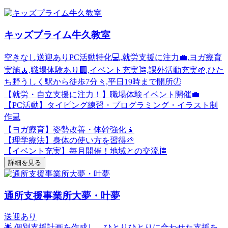
キッズプライム牛久教室
空きなし
送迎あり
PC活動特化💻,就労支援に注力💼,ヨガ療育
実施🧘,職場体験あり🏢,イベント充実🎏,課外活動充実🌱,ひた
ち野うしく駅から徒歩7分🚶,平日19時まで開所🕖
【就労・自立支援に注力！】職場体験イベント開催💼
【PC活動】タイピング練習・プログラミング・イラスト制
作💻
【ヨガ療育】姿勢改善・体幹強化🧘
【理学療法】身体の使い方を習得🌱
【イベント充実】毎月開催！地域との交流🎏
詳細を見る
通所支援事業所大夢・叶夢
送迎あり
🌟 個別支援計画を作成し、ひとりひとりに合わせた支援を