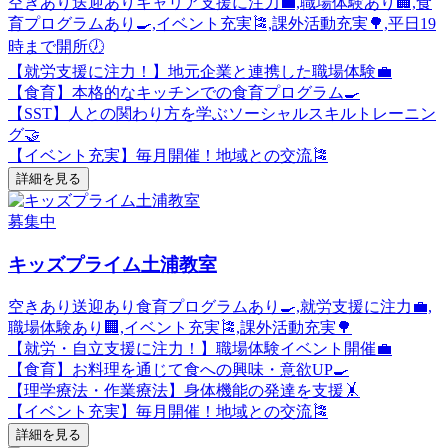
空きあり
送迎あり
キャリア支援に注力💼,職場体験あり🏢,食
育プログラムあり🍳,イベント充実🎏,課外活動充実🌳,平日19
時まで開所🕖
【就労支援に注力！】地元企業と連携した職場体験💼
【食育】本格的なキッチンでの食育プログラム🍳
【SST】人との関わり方を学ぶソーシャルスキルトレーニン
グ🤝
【イベント充実】毎月開催！地域との交流🎏
詳細を見る
募集中
キッズプライム土浦教室
空きあり
送迎あり
食育プログラムあり🍳,就労支援に注力💼,
職場体験あり🏢,イベント充実🎏,課外活動充実🌳
【就労・自立支援に注力！】職場体験イベント開催💼
【食育】お料理を通じて食への興味・意欲UP🍳
【理学療法・作業療法】身体機能の発達を支援🤸
【イベント充実】毎月開催！地域との交流🎏
詳細を見る