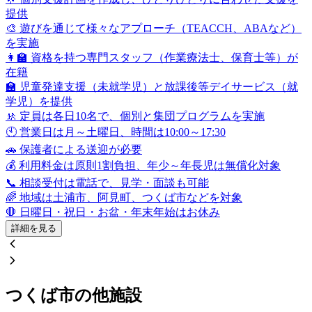
提供
🎨 遊びを通じて様々なアプローチ（TEACCH、ABAなど）
を実施
👩‍🏫 資格を持つ専門スタッフ（作業療法士、保育士等）が
在籍
🏫 児童発達支援（未就学児）と放課後等デイサービス（就
学児）を提供
🚸 定員は各日10名で、個別と集団プログラムを実施
🕙 営業日は月～土曜日、時間は10:00～17:30
🚗 保護者による送迎が必要
💰 利用料金は原則1割負担、年少～年長児は無償化対象
📞 相談受付は電話で、見学・面談も可能
🌈 地域は土浦市、阿見町、つくば市などを対象
🛑 日曜日・祝日・お盆・年末年始はお休み
詳細を見る
つくば市の他施設