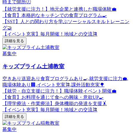
時まで開所🕖
【就労支援に注力！】地元企業と連携した職場体験💼
【食育】本格的なキッチンでの食育プログラム🍳
【SST】人との関わり方を学ぶソーシャルスキルトレーニン
グ🤝
【イベント充実】毎月開催！地域との交流🎏
詳細を見る
募集中
キッズプライム土浦教室
空きあり
送迎あり
食育プログラムあり🍳,就労支援に注力💼,
職場体験あり🏢,イベント充実🎏,課外活動充実🌳
【就労・自立支援に注力！】職場体験イベント開催💼
【食育】お料理を通じて食への興味・意欲UP🍳
【理学療法・作業療法】身体機能の発達を支援🤸
【イベント充実】毎月開催！地域との交流🎏
詳細を見る
募集中