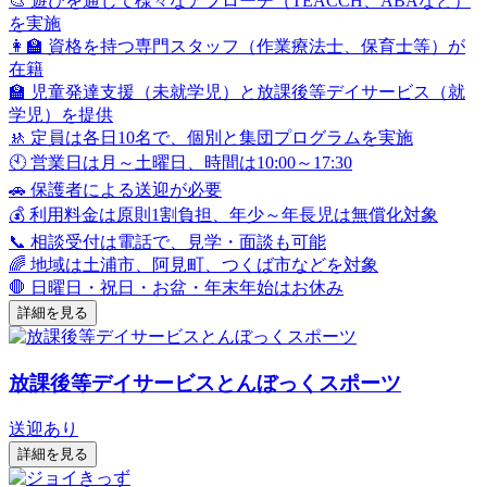
🎨 遊びを通じて様々なアプローチ（TEACCH、ABAなど）
を実施
👩‍🏫 資格を持つ専門スタッフ（作業療法士、保育士等）が
在籍
🏫 児童発達支援（未就学児）と放課後等デイサービス（就
学児）を提供
🚸 定員は各日10名で、個別と集団プログラムを実施
🕙 営業日は月～土曜日、時間は10:00～17:30
🚗 保護者による送迎が必要
💰 利用料金は原則1割負担、年少～年長児は無償化対象
📞 相談受付は電話で、見学・面談も可能
🌈 地域は土浦市、阿見町、つくば市などを対象
🛑 日曜日・祝日・お盆・年末年始はお休み
詳細を見る
放課後等デイサービスとんぼっくスポーツ
送迎あり
詳細を見る