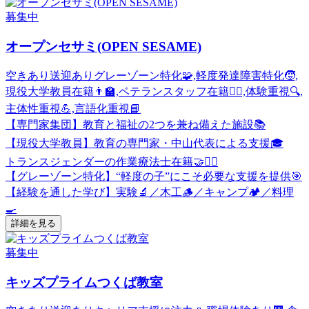
募集中
オープンセサミ(OPEN SESAME)
空きあり
送迎あり
グレーゾーン特化🧩,軽度発達障害特化🧒,
現役大学教員在籍👨‍🏫,ベテランスタッフ在籍🧑‍⚕️,体験重視🔍,
主体性重視💪,言語化重視📘
【専門家集団】教育と福祉の2つを兼ね備えた施設📚
【現役大学教員】教育の専門家・中山代表による支援🎓
トランスジェンダーの作業療法士在籍🤝🧑‍⚕️
【グレーゾーン特化】“軽度の子”にこそ必要な支援を提供🎯
【経験を通した学び】実験🔬／木工🪵／キャンプ🏕️／料理
🍳
詳細を見る
募集中
キッズプライムつくば教室