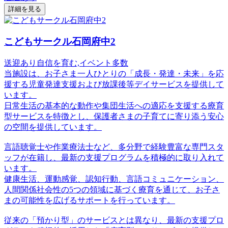
詳細を見る
こどもサークル石岡府中2
送迎あり
自信を育む,イベント多数
当施設は、お子さま一人ひとりの「成長・発達・未来」を応
援する児童発達支援および放課後等デイサービスを提供して
います。
日常生活の基本的な動作や集団生活への適応を支援する療育
型サービスを特徴とし、保護者さまの子育てに寄り添う安心
の空間を提供しています。
言語聴覚士や作業療法士など、多分野で経験豊富な専門スタ
ッフが在籍し、最新の支援プログラムを積極的に取り入れて
います。
健康生活、運動感覚、認知行動、言語コミュニケーション、
人間関係社会性の5つの領域に基づく療育を通じて、お子さ
まの可能性を広げるサポートを行っています。
従来の「預かり型」のサービスとは異なり、最新の支援プロ