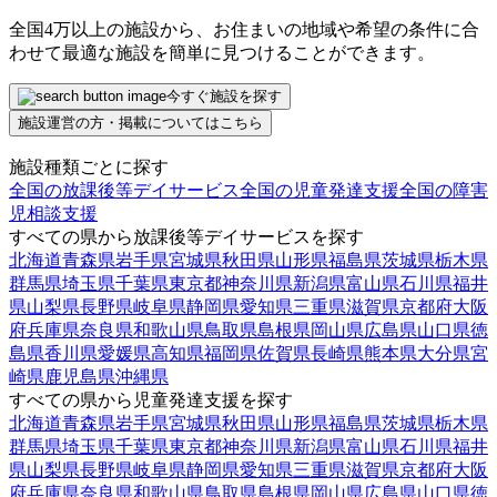
全国4万以上の施設から、お住まいの地域や希望の条件に合
わせて最適な施設を簡単に見つけることができます。
今すぐ施設を探す
施設運営の方・掲載についてはこちら
施設種類ごとに探す
全国の放課後等デイサービス
全国の児童発達支援
全国の障害
児相談支援
すべての県から放課後等デイサービスを探す
北海道
青森県
岩手県
宮城県
秋田県
山形県
福島県
茨城県
栃木県
群馬県
埼玉県
千葉県
東京都
神奈川県
新潟県
富山県
石川県
福井
県
山梨県
長野県
岐阜県
静岡県
愛知県
三重県
滋賀県
京都府
大阪
府
兵庫県
奈良県
和歌山県
鳥取県
島根県
岡山県
広島県
山口県
徳
島県
香川県
愛媛県
高知県
福岡県
佐賀県
長崎県
熊本県
大分県
宮
崎県
鹿児島県
沖縄県
すべての県から児童発達支援を探す
北海道
青森県
岩手県
宮城県
秋田県
山形県
福島県
茨城県
栃木県
群馬県
埼玉県
千葉県
東京都
神奈川県
新潟県
富山県
石川県
福井
県
山梨県
長野県
岐阜県
静岡県
愛知県
三重県
滋賀県
京都府
大阪
府
兵庫県
奈良県
和歌山県
鳥取県
島根県
岡山県
広島県
山口県
徳