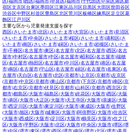
区(福岡市)
西区(福岡市)
早良区(福岡市)
千代田区
中央区
港区
新
宿区
文京区
台東区
墨田区
江東区
品川区
目黒区
大田区
世田谷区
渋谷区
中野区
杉並区
豊島区
北区
荒川区
板橋区
練馬区
足立区
葛
飾区
江戸川区
主要な区から児童発達支援を探す
西区(さいたま市)
北区(さいたま市)
大宮区(さいたま市)
見沼区
(さいたま市)
中央区(さいたま市)
桜区(さいたま市)
浦和区(さ
いたま市)
南区(さいたま市)
緑区(さいたま市)
岩槻区(さいたま
市)
千種区(名古屋市)
東区(名古屋市)
北区(名古屋市)
西区(名古
屋市)
中村区(名古屋市)
中区(名古屋市)
昭和区(名古屋市)
瑞穂
区(名古屋市)
熱田区(名古屋市)
中川区(名古屋市)
港区(名古屋
市)
南区(名古屋市)
守山区(名古屋市)
緑区(名古屋市)
名東区(名
古屋市)
天白区(名古屋市)
北区(京都市)
上京区(京都市)
左京区
(京都市)
中京区(京都市)
東山区(京都市)
下京区(京都市)
南区(京
都市)
右京区(京都市)
伏見区(京都市)
山科区(京都市)
西京区(京
都市)
都島区(大阪市)
福島区(大阪市)
此花区(大阪市)
西区(大阪
市)
港区(大阪市)
大正区(大阪市)
天王寺区(大阪市)
浪速区(大阪
市)
西淀川区(大阪市)
東淀川区(大阪市)
東成区(大阪市)
生野区
(大阪市)
旭区(大阪市)
城東区(大阪市)
阿倍野区(大阪市)
住吉区
(大阪市)
西成区(大阪市)
淀川区(大阪市)
鶴見区(大阪市)
住之江
区(大阪市)
平野区(大阪市)
北区(大阪市)
中央区(大阪市)
堺区(堺
市)
中区(堺市)
東区(堺市)
西区(堺市)
南区(堺市)
北区(堺市)
美原