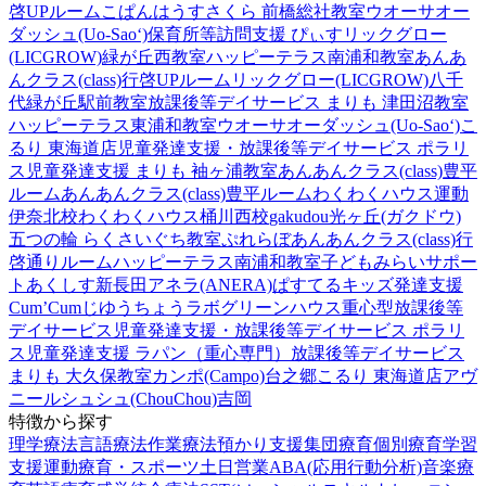
啓UPルーム
こぱんはうすさくら 前橋総社教室
ウオーサオー
ダッシュ(Uo-Sao‘)
保育所等訪問支援 ぴぃす
リックグロー
(LICGROW)緑が丘西教室
ハッピーテラス南浦和教室
あんあ
んクラス(class)行啓UPルーム
リックグロー(LICGROW)八千
代緑が丘駅前教室
放課後等デイサービス まりも 津田沼教室
ハッピーテラス東浦和教室
ウオーサオーダッシュ(Uo-Sao‘)
こ
るり 東海道店
児童発達支援・放課後等デイサービス ポラリ
ス
児童発達支援 まりも 袖ヶ浦教室
あんあんクラス(class)豊平
ルーム
あんあんクラス(class)豊平ルーム
わくわくハウス運動
伊奈北校
わくわくハウス桶川西校
gakudou光ヶ丘(ガクドウ)
五つの輪 らくさいぐち教室
ぷれらぼ
あんあんクラス(class)行
啓通りルーム
ハッピーテラス南浦和教室
子どもみらいサポー
トあくしす新長田
アネラ(ANERA)
ぱすてるキッズ
発達支援
Cum’Cum
じゆうちょうラボ
グリーンハウス重心型放課後等
デイサービス
児童発達支援・放課後等デイサービス ポラリ
ス
児童発達支援 ラパン（重心専門）
放課後等デイサービス
まりも 大久保教室
カンポ(Campo)台之郷
こるり 東海道店
アヴ
ニール
シュシュ(ChouChou)吉岡
特徴から探す
理学療法
言語療法
作業療法
預かり支援
集団療育
個別療育
学習
支援
運動療育・スポーツ
土日営業
ABA(応用行動分析)
音楽療