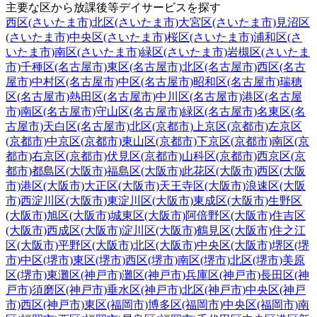
主要な区から放課後等デイサービスを探す
西区(さいたま市)
北区(さいたま市)
大宮区(さいたま市)
見沼区
(さいたま市)
中央区(さいたま市)
桜区(さいたま市)
浦和区(さ
いたま市)
南区(さいたま市)
緑区(さいたま市)
岩槻区(さいたま
市)
千種区(名古屋市)
東区(名古屋市)
北区(名古屋市)
西区(名古
屋市)
中村区(名古屋市)
中区(名古屋市)
昭和区(名古屋市)
瑞穂
区(名古屋市)
熱田区(名古屋市)
中川区(名古屋市)
港区(名古屋
市)
南区(名古屋市)
守山区(名古屋市)
緑区(名古屋市)
名東区(名
古屋市)
天白区(名古屋市)
北区(京都市)
上京区(京都市)
左京区
(京都市)
中京区(京都市)
東山区(京都市)
下京区(京都市)
南区(京
都市)
右京区(京都市)
伏見区(京都市)
山科区(京都市)
西京区(京
都市)
都島区(大阪市)
福島区(大阪市)
此花区(大阪市)
西区(大阪
市)
港区(大阪市)
大正区(大阪市)
天王寺区(大阪市)
浪速区(大阪
市)
西淀川区(大阪市)
東淀川区(大阪市)
東成区(大阪市)
生野区
(大阪市)
旭区(大阪市)
城東区(大阪市)
阿倍野区(大阪市)
住吉区
(大阪市)
西成区(大阪市)
淀川区(大阪市)
鶴見区(大阪市)
住之江
区(大阪市)
平野区(大阪市)
北区(大阪市)
中央区(大阪市)
堺区(堺
市)
中区(堺市)
東区(堺市)
西区(堺市)
南区(堺市)
北区(堺市)
美原
区(堺市)
東灘区(神戸市)
灘区(神戸市)
兵庫区(神戸市)
長田区(神
戸市)
須磨区(神戸市)
垂水区(神戸市)
北区(神戸市)
中央区(神戸
市)
西区(神戸市)
東区(福岡市)
博多区(福岡市)
中央区(福岡市)
南