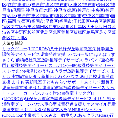
区(堺市)
東灘区(神戸市)
灘区(神戸市)
兵庫区(神戸市)
長田区(神
戸市)
須磨区(神戸市)
垂水区(神戸市)
北区(神戸市)
中央区(神戸
市)
西区(神戸市)
東区(福岡市)
博多区(福岡市)
中央区(福岡市)
南
区(福岡市)
西区(福岡市)
早良区(福岡市)
千代田区
中央区
港区
新
宿区
文京区
台東区
墨田区
江東区
品川区
目黒区
大田区
世田谷区
渋谷区
中野区
杉並区
豊島区
北区
荒川区
板橋区
練馬区
足立区
葛
飾区
江戸川区
人気な施設
リックグロー(LICGROW)八千代緑が丘駅前教室
栄眞学園放
課後等デイサービス
児童発達支援 ラパン(一般)
こぱんはうす
さくら 前橋総社教室
放課後等デイサービス ラパン（重心専
門）
放課後等デイサービス ラパン(一般)
放課後等デイサービ
ス レオ(Leo)梅津
じゆうちょうラボ
放課後等デイサービス ま
りも 実籾教室
レタラ新川
わくわくハウス あげお校
児童発達
支援 まりも 実籾教室
子どもみらいサポートあくしす新長田
児童発達支援 まりも 津田沼教室
放課後等デイサービス ケッ
ト・シー・ガーデン
ぷっく旗の台教室
リックグロー
(LICGROW)緑が丘西教室
放課後等デイサービス まりも 袖ヶ
浦教室
グリーンハウス重心型児童発達支援
リオスマイル
児童
発達支援 まりも 大久保教室
アネラ(ANERA)
シュシュ
(ChouChou)小泉
ポラリスみよし教室
あんあんクラス(class)行