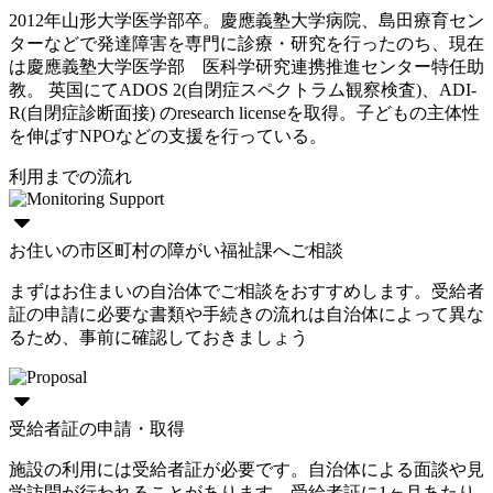
2012年山形大学医学部卒。慶應義塾大学病院、島田療育セン
ターなどで発達障害を専門に診療・研究を行ったのち、現在
は慶應義塾大学医学部 医科学研究連携推進センター特任助
教。 英国にてADOS 2(自閉症スペクトラム観察検査)、ADI-
R(自閉症診断面接) のresearch licenseを取得。子どもの主体性
を伸ばすNPOなどの支援を行っている。
利用までの流れ
お住いの市区町村の障がい福祉課へご相談
まずはお住まいの自治体でご相談をおすすめします。受給者
証の申請に必要な書類や手続きの流れは自治体によって異な
るため、事前に確認しておきましょう
受給者証の申請・取得
施設の利用には受給者証が必要です。自治体による面談や見
学訪問が行われることがあります。受給者証に1ヶ月あたり