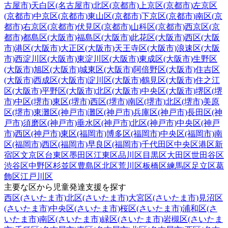
古屋市)
天白区(名古屋市)
北区(京都市)
上京区(京都市)
左京区
(京都市)
中京区(京都市)
東山区(京都市)
下京区(京都市)
南区(京
都市)
右京区(京都市)
伏見区(京都市)
山科区(京都市)
西京区(京
都市)
都島区(大阪市)
福島区(大阪市)
此花区(大阪市)
西区(大阪
市)
港区(大阪市)
大正区(大阪市)
天王寺区(大阪市)
浪速区(大阪
市)
西淀川区(大阪市)
東淀川区(大阪市)
東成区(大阪市)
生野区
(大阪市)
旭区(大阪市)
城東区(大阪市)
阿倍野区(大阪市)
住吉区
(大阪市)
西成区(大阪市)
淀川区(大阪市)
鶴見区(大阪市)
住之江
区(大阪市)
平野区(大阪市)
北区(大阪市)
中央区(大阪市)
堺区(堺
市)
中区(堺市)
東区(堺市)
西区(堺市)
南区(堺市)
北区(堺市)
美原
区(堺市)
東灘区(神戸市)
灘区(神戸市)
兵庫区(神戸市)
長田区(神
戸市)
須磨区(神戸市)
垂水区(神戸市)
北区(神戸市)
中央区(神戸
市)
西区(神戸市)
東区(福岡市)
博多区(福岡市)
中央区(福岡市)
南
区(福岡市)
西区(福岡市)
早良区(福岡市)
千代田区
中央区
港区
新
宿区
文京区
台東区
墨田区
江東区
品川区
目黒区
大田区
世田谷区
渋谷区
中野区
杉並区
豊島区
北区
荒川区
板橋区
練馬区
足立区
葛
飾区
江戸川区
主要な区から児童発達支援を探す
西区(さいたま市)
北区(さいたま市)
大宮区(さいたま市)
見沼区
(さいたま市)
中央区(さいたま市)
桜区(さいたま市)
浦和区(さ
いたま市)
南区(さいたま市)
緑区(さいたま市)
岩槻区(さいたま