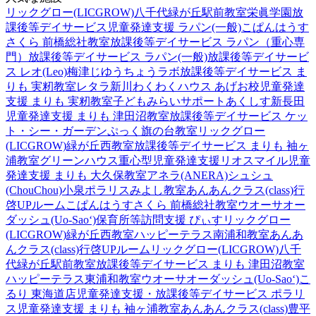
リックグロー(LICGROW)八千代緑が丘駅前教室
栄眞学園放
課後等デイサービス
児童発達支援 ラパン(一般)
こぱんはうす
さくら 前橋総社教室
放課後等デイサービス ラパン（重心専
門）
放課後等デイサービス ラパン(一般)
放課後等デイサービ
ス レオ(Leo)梅津
じゆうちょうラボ
放課後等デイサービス ま
りも 実籾教室
レタラ新川
わくわくハウス あげお校
児童発達
支援 まりも 実籾教室
子どもみらいサポートあくしす新長田
児童発達支援 まりも 津田沼教室
放課後等デイサービス ケッ
ト・シー・ガーデン
ぷっく旗の台教室
リックグロー
(LICGROW)緑が丘西教室
放課後等デイサービス まりも 袖ヶ
浦教室
グリーンハウス重心型児童発達支援
リオスマイル
児童
発達支援 まりも 大久保教室
アネラ(ANERA)
シュシュ
(ChouChou)小泉
ポラリスみよし教室
あんあんクラス(class)行
啓UPルーム
こぱんはうすさくら 前橋総社教室
ウオーサオー
ダッシュ(Uo-Sao‘)
保育所等訪問支援 ぴぃす
リックグロー
(LICGROW)緑が丘西教室
ハッピーテラス南浦和教室
あんあ
んクラス(class)行啓UPルーム
リックグロー(LICGROW)八千
代緑が丘駅前教室
放課後等デイサービス まりも 津田沼教室
ハッピーテラス東浦和教室
ウオーサオーダッシュ(Uo-Sao‘)
こ
るり 東海道店
児童発達支援・放課後等デイサービス ポラリ
ス
児童発達支援 まりも 袖ヶ浦教室
あんあんクラス(class)豊平