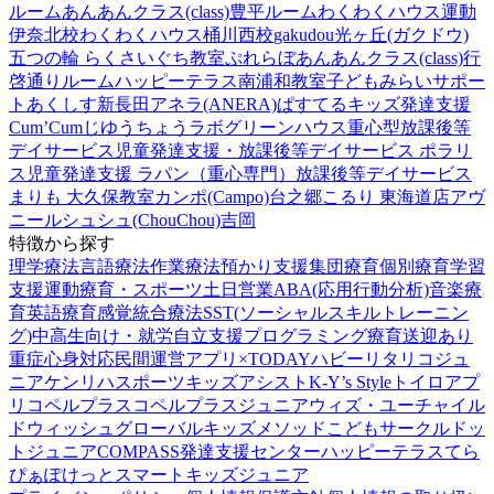
ルーム
あんあんクラス(class)豊平ルーム
わくわくハウス運動
伊奈北校
わくわくハウス桶川西校
gakudou光ヶ丘(ガクドウ)
五つの輪 らくさいぐち教室
ぷれらぼ
あんあんクラス(class)行
啓通りルーム
ハッピーテラス南浦和教室
子どもみらいサポー
トあくしす新長田
アネラ(ANERA)
ぱすてるキッズ
発達支援
Cum’Cum
じゆうちょうラボ
グリーンハウス重心型放課後等
デイサービス
児童発達支援・放課後等デイサービス ポラリ
ス
児童発達支援 ラパン（重心専門）
放課後等デイサービス
まりも 大久保教室
カンポ(Campo)台之郷
こるり 東海道店
アヴ
ニール
シュシュ(ChouChou)吉岡
特徴から探す
理学療法
言語療法
作業療法
預かり支援
集団療育
個別療育
学習
支援
運動療育・スポーツ
土日営業
ABA(応用行動分析)
音楽療
育
英語療育
感覚統合療法
SST(ソーシャルスキルトレーニン
グ)
中高生向け・就労自立支援
プログラミング療育
送迎あり
重症心身対応
民間運営
アプリ×TODAY
ハビー
リタリコジュ
ニア
ケンリハスポーツキッズ
アシスト
K-Y’s Style
トイロ
アプ
リ
コペルプラス
コペルプラスジュニア
ウィズ・ユー
チャイル
ドウィッシュ
グローバルキッズメソッド
こどもサークル
ドッ
トジュニア
COMPASS発達支援センター
ハッピーテラス
てら
ぴぁぽけっと
スマートキッズジュニア