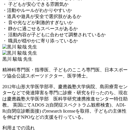
・ 子どもが安心できる雰囲気か
・活動やルールがわかりやすいか
・道具や遊具が安全で選択肢があるか
・ 音や光などが刺激的すぎないか
・ 静かに過ごせるスペースがあるか
・ 活動内容が子どもに合わせて調整されているか
・ 職員が穏やかに寄り添っているか
黒川 駿哉 先生
精神科専門医・指導医、子どものこころ専門医、日本スポー
ツ協会公認スポーツドクター、医学博士。
2012年山形大学医学部卒。慶應義塾大学病院、島田療育セン
ターなどで発達障害を専門に診療・研究を行ったのち、現在
は慶應義塾大学医学部 医科学研究連携推進センター特任助
教。 英国にてADOS 2(自閉症スペクトラム観察検査)、ADI-
R(自閉症診断面接) のresearch licenseを取得。子どもの主体性
を伸ばすNPOなどの支援を行っている。
利用までの流れ