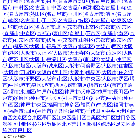
市)
千種区(名古屋市)
東区(名古屋市)
北区(名古屋市)
西区(名古
屋市)
中村区(名古屋市)
中区(名古屋市)
昭和区(名古屋市)
瑞穂
区(名古屋市)
熱田区(名古屋市)
中川区(名古屋市)
港区(名古屋
市)
南区(名古屋市)
守山区(名古屋市)
緑区(名古屋市)
名東区(名
古屋市)
天白区(名古屋市)
北区(京都市)
上京区(京都市)
左京区
(京都市)
中京区(京都市)
東山区(京都市)
下京区(京都市)
南区(京
都市)
右京区(京都市)
伏見区(京都市)
山科区(京都市)
西京区(京
都市)
都島区(大阪市)
福島区(大阪市)
此花区(大阪市)
西区(大阪
市)
港区(大阪市)
大正区(大阪市)
天王寺区(大阪市)
浪速区(大阪
市)
西淀川区(大阪市)
東淀川区(大阪市)
東成区(大阪市)
生野区
(大阪市)
旭区(大阪市)
城東区(大阪市)
阿倍野区(大阪市)
住吉区
(大阪市)
西成区(大阪市)
淀川区(大阪市)
鶴見区(大阪市)
住之江
区(大阪市)
平野区(大阪市)
北区(大阪市)
中央区(大阪市)
堺区(堺
市)
中区(堺市)
東区(堺市)
西区(堺市)
南区(堺市)
北区(堺市)
美原
区(堺市)
東灘区(神戸市)
灘区(神戸市)
兵庫区(神戸市)
長田区(神
戸市)
須磨区(神戸市)
垂水区(神戸市)
北区(神戸市)
中央区(神戸
市)
西区(神戸市)
東区(福岡市)
博多区(福岡市)
中央区(福岡市)
南
区(福岡市)
西区(福岡市)
早良区(福岡市)
千代田区
中央区
港区
新
宿区
文京区
台東区
墨田区
江東区
品川区
目黒区
大田区
世田谷区
渋谷区
中野区
杉並区
豊島区
北区
荒川区
板橋区
練馬区
足立区
葛
飾区
江戸川区
人気な施設