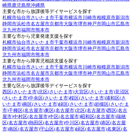
崎県
鹿児島県
沖縄県
主要な市から放課後等デイサービスを探す
札幌市
仙台市
さいたま市
千葉市
横浜市
川崎市
相模原市
新潟市
静岡市
浜松市
名古屋市
京都市
大阪市
堺市
神戸市
岡山市
広島市
北九州市
福岡市
熊本市
主要な市から児童発達支援を探す
札幌市
仙台市
さいたま市
千葉市
横浜市
川崎市
相模原市
新潟市
静岡市
浜松市
名古屋市
京都市
大阪市
堺市
神戸市
岡山市
広島市
北九州市
福岡市
熊本市
主要な市から障害児相談支援を探す
札幌市
仙台市
さいたま市
千葉市
横浜市
川崎市
相模原市
新潟市
静岡市
浜松市
名古屋市
京都市
大阪市
堺市
神戸市
岡山市
広島市
北九州市
福岡市
熊本市
主要な区から放課後等デイサービスを探す
西区(さいたま市)
北区(さいたま市)
大宮区(さいたま市)
見沼区
(さいたま市)
中央区(さいたま市)
桜区(さいたま市)
浦和区(さ
いたま市)
南区(さいたま市)
緑区(さいたま市)
岩槻区(さいたま
市)
千種区(名古屋市)
東区(名古屋市)
北区(名古屋市)
西区(名古
屋市)
中村区(名古屋市)
中区(名古屋市)
昭和区(名古屋市)
瑞穂
区(名古屋市)
熱田区(名古屋市)
中川区(名古屋市)
港区(名古屋
市)
南区(名古屋市)
守山区(名古屋市)
緑区(名古屋市)
名東区(名