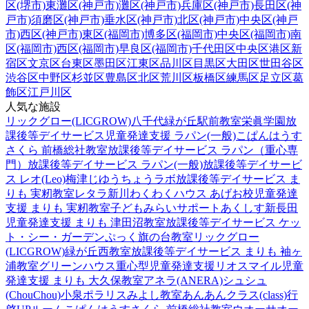
区(堺市)
東灘区(神戸市)
灘区(神戸市)
兵庫区(神戸市)
長田区(神
戸市)
須磨区(神戸市)
垂水区(神戸市)
北区(神戸市)
中央区(神戸
市)
西区(神戸市)
東区(福岡市)
博多区(福岡市)
中央区(福岡市)
南
区(福岡市)
西区(福岡市)
早良区(福岡市)
千代田区
中央区
港区
新
宿区
文京区
台東区
墨田区
江東区
品川区
目黒区
大田区
世田谷区
渋谷区
中野区
杉並区
豊島区
北区
荒川区
板橋区
練馬区
足立区
葛
飾区
江戸川区
人気な施設
リックグロー(LICGROW)八千代緑が丘駅前教室
栄眞学園放
課後等デイサービス
児童発達支援 ラパン(一般)
こぱんはうす
さくら 前橋総社教室
放課後等デイサービス ラパン（重心専
門）
放課後等デイサービス ラパン(一般)
放課後等デイサービ
ス レオ(Leo)梅津
じゆうちょうラボ
放課後等デイサービス ま
りも 実籾教室
レタラ新川
わくわくハウス あげお校
児童発達
支援 まりも 実籾教室
子どもみらいサポートあくしす新長田
児童発達支援 まりも 津田沼教室
放課後等デイサービス ケッ
ト・シー・ガーデン
ぷっく旗の台教室
リックグロー
(LICGROW)緑が丘西教室
放課後等デイサービス まりも 袖ヶ
浦教室
グリーンハウス重心型児童発達支援
リオスマイル
児童
発達支援 まりも 大久保教室
アネラ(ANERA)
シュシュ
(ChouChou)小泉
ポラリスみよし教室
あんあんクラス(class)行