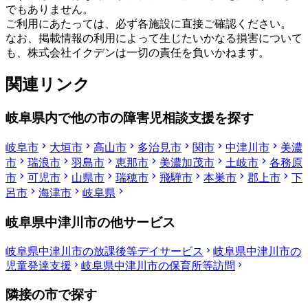
でもありません。
ご利用にあたっては、必ず各施設に直接ご確認ください。
なお、掲載情報の利用によって生じたいかなる損害について
も、株式会社イクデンは一切の責任を負いかねます。
関連リンク
岐阜県内で他の市の障害児相談支援を探す
岐阜市
大垣市
高山市
多治見市
関市
中津川市
美濃
市
瑞浪市
羽島市
恵那市
美濃加茂市
土岐市
各務原
市
可児市
山県市
瑞穂市
飛騨市
本巣市
郡上市
下
呂市
海津市
岐阜県
岐阜県中津川市の他サービス
岐阜県中津川市の放課後等デイサービス
岐阜県中津川市の
児童発達支援
岐阜県中津川市の保育所等訪問
隣接の市で探す