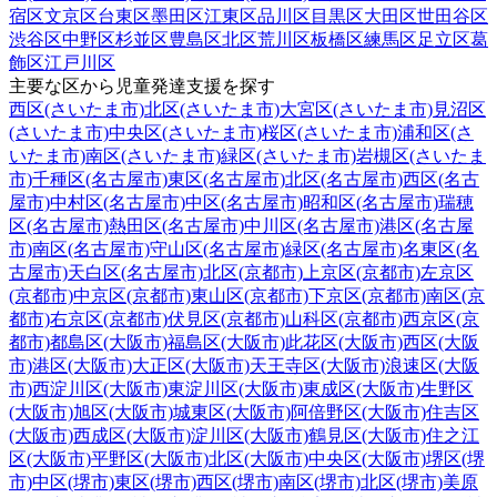
宿区
文京区
台東区
墨田区
江東区
品川区
目黒区
大田区
世田谷区
渋谷区
中野区
杉並区
豊島区
北区
荒川区
板橋区
練馬区
足立区
葛
飾区
江戸川区
主要な区から児童発達支援を探す
西区(さいたま市)
北区(さいたま市)
大宮区(さいたま市)
見沼区
(さいたま市)
中央区(さいたま市)
桜区(さいたま市)
浦和区(さ
いたま市)
南区(さいたま市)
緑区(さいたま市)
岩槻区(さいたま
市)
千種区(名古屋市)
東区(名古屋市)
北区(名古屋市)
西区(名古
屋市)
中村区(名古屋市)
中区(名古屋市)
昭和区(名古屋市)
瑞穂
区(名古屋市)
熱田区(名古屋市)
中川区(名古屋市)
港区(名古屋
市)
南区(名古屋市)
守山区(名古屋市)
緑区(名古屋市)
名東区(名
古屋市)
天白区(名古屋市)
北区(京都市)
上京区(京都市)
左京区
(京都市)
中京区(京都市)
東山区(京都市)
下京区(京都市)
南区(京
都市)
右京区(京都市)
伏見区(京都市)
山科区(京都市)
西京区(京
都市)
都島区(大阪市)
福島区(大阪市)
此花区(大阪市)
西区(大阪
市)
港区(大阪市)
大正区(大阪市)
天王寺区(大阪市)
浪速区(大阪
市)
西淀川区(大阪市)
東淀川区(大阪市)
東成区(大阪市)
生野区
(大阪市)
旭区(大阪市)
城東区(大阪市)
阿倍野区(大阪市)
住吉区
(大阪市)
西成区(大阪市)
淀川区(大阪市)
鶴見区(大阪市)
住之江
区(大阪市)
平野区(大阪市)
北区(大阪市)
中央区(大阪市)
堺区(堺
市)
中区(堺市)
東区(堺市)
西区(堺市)
南区(堺市)
北区(堺市)
美原