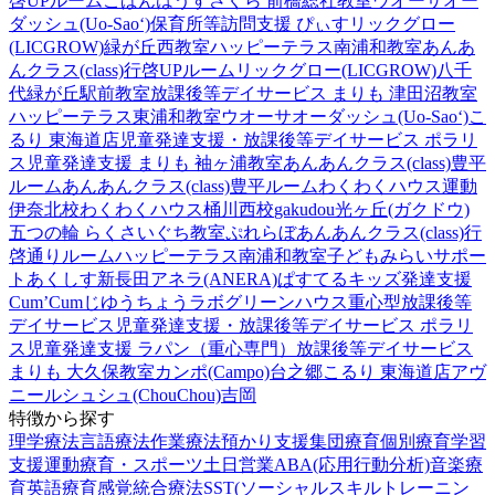
啓UPルーム
こぱんはうすさくら 前橋総社教室
ウオーサオー
ダッシュ(Uo-Sao‘)
保育所等訪問支援 ぴぃす
リックグロー
(LICGROW)緑が丘西教室
ハッピーテラス南浦和教室
あんあ
んクラス(class)行啓UPルーム
リックグロー(LICGROW)八千
代緑が丘駅前教室
放課後等デイサービス まりも 津田沼教室
ハッピーテラス東浦和教室
ウオーサオーダッシュ(Uo-Sao‘)
こ
るり 東海道店
児童発達支援・放課後等デイサービス ポラリ
ス
児童発達支援 まりも 袖ヶ浦教室
あんあんクラス(class)豊平
ルーム
あんあんクラス(class)豊平ルーム
わくわくハウス運動
伊奈北校
わくわくハウス桶川西校
gakudou光ヶ丘(ガクドウ)
五つの輪 らくさいぐち教室
ぷれらぼ
あんあんクラス(class)行
啓通りルーム
ハッピーテラス南浦和教室
子どもみらいサポー
トあくしす新長田
アネラ(ANERA)
ぱすてるキッズ
発達支援
Cum’Cum
じゆうちょうラボ
グリーンハウス重心型放課後等
デイサービス
児童発達支援・放課後等デイサービス ポラリ
ス
児童発達支援 ラパン（重心専門）
放課後等デイサービス
まりも 大久保教室
カンポ(Campo)台之郷
こるり 東海道店
アヴ
ニール
シュシュ(ChouChou)吉岡
特徴から探す
理学療法
言語療法
作業療法
預かり支援
集団療育
個別療育
学習
支援
運動療育・スポーツ
土日営業
ABA(応用行動分析)
音楽療
育
英語療育
感覚統合療法
SST(ソーシャルスキルトレーニン