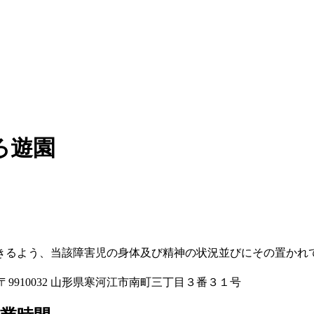
ろ遊園
きるよう、当該障害児の身体及び精神の状況並びにその置かれ
910032 山形県寒河江市南町三丁目３番３１号