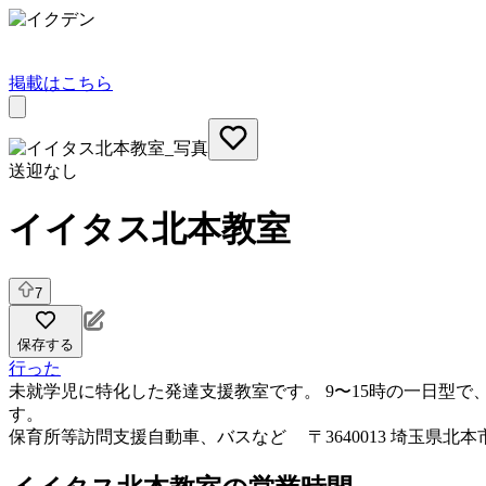
掲載はこちら
送迎なし
イイタス北本教室
7
保存する
行った
未就学児に特化した発達支援教室です。 9〜15時の一日型
す。
保育所等訪問支援
自動車、バスなど 〒3640013 埼玉県北