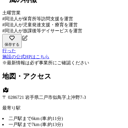
土曜営業
#同法人が保育所等訪問支援を運営
#同法人が児童発達支援・療育を運営
#同法人が放課後等デイサービスを運営
保存する
行った
施設の公式HPはこちら
※最新情報は必ず事業所にご確認ください
地図・アクセス
〒 0286721 岩手県二戸市似鳥字上沖野7-3
最寄り駅
二戸駅まで6km (車:約11分)
一戸駅まで7km (車:約13分)