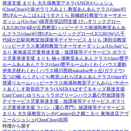
発達支援 まりも 大久保教室
アネラ(ANERA)
シュシュ
(ChouChou)小泉
ポラリスみよし教室
あんあんクラス(class)行
啓UPルーム
こぱんはうすさくら 前橋総社教室
ウオーサオー
ダッシュ(Uo-Sao‘)
保育所等訪問支援 ぴぃす
リックグロー
(LICGROW)緑が丘西教室
ハッピーテラス南浦和教室
あんあ
んクラス(class)行啓UPルーム
リックグロー(LICGROW)八千
代緑が丘駅前教室
放課後等デイサービス まりも 津田沼教室
ハッピーテラス東浦和教室
ウオーサオーダッシュ(Uo-Sao‘)
こ
るり 東海道店
児童発達支援・放課後等デイサービス ポラリ
ス
児童発達支援 まりも 袖ヶ浦教室
あんあんクラス(class)豊平
ルーム
あんあんクラス(class)豊平ルーム
わくわくハウス運動
伊奈北校
わくわくハウス桶川西校
gakudou光ヶ丘(ガクドウ)
五つの輪 らくさいぐち教室
ぷれらぼ
あんあんクラス(class)行
啓通りルーム
ハッピーテラス南浦和教室
子どもみらいサポー
トあくしす新長田
アネラ(ANERA)
ぱすてるキッズ
発達支援
Cum’Cum
じゆうちょうラボ
グリーンハウス重心型放課後等
デイサービス
児童発達支援・放課後等デイサービス ポラリ
ス
児童発達支援 ラパン（重心専門）
放課後等デイサービス
まりも 大久保教室
カンポ(Campo)台之郷
こるり 東海道店
アヴ
ニール
シュシュ(ChouChou)吉岡
特徴から探す