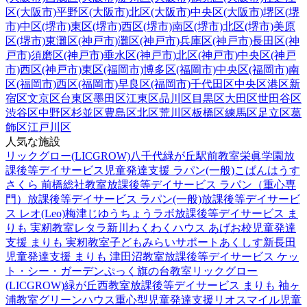
区(大阪市)
平野区(大阪市)
北区(大阪市)
中央区(大阪市)
堺区(堺
市)
中区(堺市)
東区(堺市)
西区(堺市)
南区(堺市)
北区(堺市)
美原
区(堺市)
東灘区(神戸市)
灘区(神戸市)
兵庫区(神戸市)
長田区(神
戸市)
須磨区(神戸市)
垂水区(神戸市)
北区(神戸市)
中央区(神戸
市)
西区(神戸市)
東区(福岡市)
博多区(福岡市)
中央区(福岡市)
南
区(福岡市)
西区(福岡市)
早良区(福岡市)
千代田区
中央区
港区
新
宿区
文京区
台東区
墨田区
江東区
品川区
目黒区
大田区
世田谷区
渋谷区
中野区
杉並区
豊島区
北区
荒川区
板橋区
練馬区
足立区
葛
飾区
江戸川区
人気な施設
リックグロー(LICGROW)八千代緑が丘駅前教室
栄眞学園放
課後等デイサービス
児童発達支援 ラパン(一般)
こぱんはうす
さくら 前橋総社教室
放課後等デイサービス ラパン（重心専
門）
放課後等デイサービス ラパン(一般)
放課後等デイサービ
ス レオ(Leo)梅津
じゆうちょうラボ
放課後等デイサービス ま
りも 実籾教室
レタラ新川
わくわくハウス あげお校
児童発達
支援 まりも 実籾教室
子どもみらいサポートあくしす新長田
児童発達支援 まりも 津田沼教室
放課後等デイサービス ケッ
ト・シー・ガーデン
ぷっく旗の台教室
リックグロー
(LICGROW)緑が丘西教室
放課後等デイサービス まりも 袖ヶ
浦教室
グリーンハウス重心型児童発達支援
リオスマイル
児童