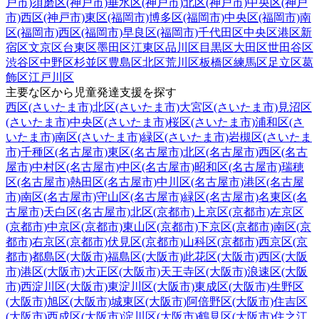
戸市)
須磨区(神戸市)
垂水区(神戸市)
北区(神戸市)
中央区(神戸
市)
西区(神戸市)
東区(福岡市)
博多区(福岡市)
中央区(福岡市)
南
区(福岡市)
西区(福岡市)
早良区(福岡市)
千代田区
中央区
港区
新
宿区
文京区
台東区
墨田区
江東区
品川区
目黒区
大田区
世田谷区
渋谷区
中野区
杉並区
豊島区
北区
荒川区
板橋区
練馬区
足立区
葛
飾区
江戸川区
主要な区から児童発達支援を探す
西区(さいたま市)
北区(さいたま市)
大宮区(さいたま市)
見沼区
(さいたま市)
中央区(さいたま市)
桜区(さいたま市)
浦和区(さ
いたま市)
南区(さいたま市)
緑区(さいたま市)
岩槻区(さいたま
市)
千種区(名古屋市)
東区(名古屋市)
北区(名古屋市)
西区(名古
屋市)
中村区(名古屋市)
中区(名古屋市)
昭和区(名古屋市)
瑞穂
区(名古屋市)
熱田区(名古屋市)
中川区(名古屋市)
港区(名古屋
市)
南区(名古屋市)
守山区(名古屋市)
緑区(名古屋市)
名東区(名
古屋市)
天白区(名古屋市)
北区(京都市)
上京区(京都市)
左京区
(京都市)
中京区(京都市)
東山区(京都市)
下京区(京都市)
南区(京
都市)
右京区(京都市)
伏見区(京都市)
山科区(京都市)
西京区(京
都市)
都島区(大阪市)
福島区(大阪市)
此花区(大阪市)
西区(大阪
市)
港区(大阪市)
大正区(大阪市)
天王寺区(大阪市)
浪速区(大阪
市)
西淀川区(大阪市)
東淀川区(大阪市)
東成区(大阪市)
生野区
(大阪市)
旭区(大阪市)
城東区(大阪市)
阿倍野区(大阪市)
住吉区
(大阪市)
西成区(大阪市)
淀川区(大阪市)
鶴見区(大阪市)
住之江