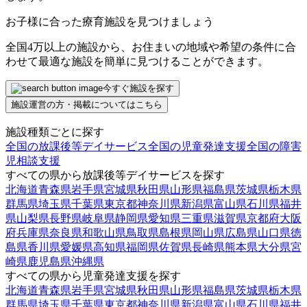
お子様に合った療育施設を見つけましょう
全国4万以上の施設から、お住まいの地域や希望の条件に合
わせて最適な施設を簡単に見つけることができます。
今すぐ施設を探す
施設運営の方・掲載についてはこちら
施設種類ごとに探す
全国の放課後等デイサービス
全国の児童発達支援
全国の障害
児相談支援
すべての県から放課後等デイサービスを探す
北海道
青森県
岩手県
宮城県
秋田県
山形県
福島県
茨城県
栃木県
群馬県
埼玉県
千葉県
東京都
神奈川県
新潟県
富山県
石川県
福井
県
山梨県
長野県
岐阜県
静岡県
愛知県
三重県
滋賀県
京都府
大阪
府
兵庫県
奈良県
和歌山県
鳥取県
島根県
岡山県
広島県
山口県
徳
島県
香川県
愛媛県
高知県
福岡県
佐賀県
長崎県
熊本県
大分県
宮
崎県
鹿児島県
沖縄県
すべての県から児童発達支援を探す
北海道
青森県
岩手県
宮城県
秋田県
山形県
福島県
茨城県
栃木県
群馬県
埼玉県
千葉県
東京都
神奈川県
新潟県
富山県
石川県
福井