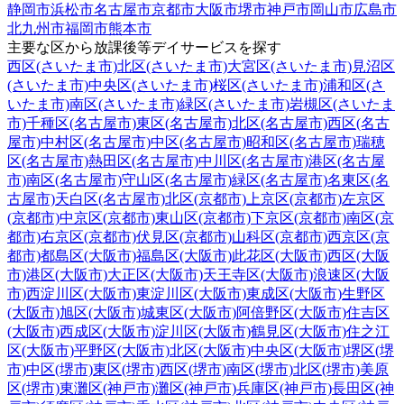
静岡市
浜松市
名古屋市
京都市
大阪市
堺市
神戸市
岡山市
広島市
北九州市
福岡市
熊本市
主要な区から放課後等デイサービスを探す
西区(さいたま市)
北区(さいたま市)
大宮区(さいたま市)
見沼区
(さいたま市)
中央区(さいたま市)
桜区(さいたま市)
浦和区(さ
いたま市)
南区(さいたま市)
緑区(さいたま市)
岩槻区(さいたま
市)
千種区(名古屋市)
東区(名古屋市)
北区(名古屋市)
西区(名古
屋市)
中村区(名古屋市)
中区(名古屋市)
昭和区(名古屋市)
瑞穂
区(名古屋市)
熱田区(名古屋市)
中川区(名古屋市)
港区(名古屋
市)
南区(名古屋市)
守山区(名古屋市)
緑区(名古屋市)
名東区(名
古屋市)
天白区(名古屋市)
北区(京都市)
上京区(京都市)
左京区
(京都市)
中京区(京都市)
東山区(京都市)
下京区(京都市)
南区(京
都市)
右京区(京都市)
伏見区(京都市)
山科区(京都市)
西京区(京
都市)
都島区(大阪市)
福島区(大阪市)
此花区(大阪市)
西区(大阪
市)
港区(大阪市)
大正区(大阪市)
天王寺区(大阪市)
浪速区(大阪
市)
西淀川区(大阪市)
東淀川区(大阪市)
東成区(大阪市)
生野区
(大阪市)
旭区(大阪市)
城東区(大阪市)
阿倍野区(大阪市)
住吉区
(大阪市)
西成区(大阪市)
淀川区(大阪市)
鶴見区(大阪市)
住之江
区(大阪市)
平野区(大阪市)
北区(大阪市)
中央区(大阪市)
堺区(堺
市)
中区(堺市)
東区(堺市)
西区(堺市)
南区(堺市)
北区(堺市)
美原
区(堺市)
東灘区(神戸市)
灘区(神戸市)
兵庫区(神戸市)
長田区(神