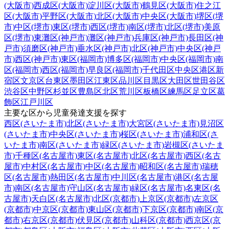
(大阪市)
西成区(大阪市)
淀川区(大阪市)
鶴見区(大阪市)
住之江
区(大阪市)
平野区(大阪市)
北区(大阪市)
中央区(大阪市)
堺区(堺
市)
中区(堺市)
東区(堺市)
西区(堺市)
南区(堺市)
北区(堺市)
美原
区(堺市)
東灘区(神戸市)
灘区(神戸市)
兵庫区(神戸市)
長田区(神
戸市)
須磨区(神戸市)
垂水区(神戸市)
北区(神戸市)
中央区(神戸
市)
西区(神戸市)
東区(福岡市)
博多区(福岡市)
中央区(福岡市)
南
区(福岡市)
西区(福岡市)
早良区(福岡市)
千代田区
中央区
港区
新
宿区
文京区
台東区
墨田区
江東区
品川区
目黒区
大田区
世田谷区
渋谷区
中野区
杉並区
豊島区
北区
荒川区
板橋区
練馬区
足立区
葛
飾区
江戸川区
主要な区から児童発達支援を探す
西区(さいたま市)
北区(さいたま市)
大宮区(さいたま市)
見沼区
(さいたま市)
中央区(さいたま市)
桜区(さいたま市)
浦和区(さ
いたま市)
南区(さいたま市)
緑区(さいたま市)
岩槻区(さいたま
市)
千種区(名古屋市)
東区(名古屋市)
北区(名古屋市)
西区(名古
屋市)
中村区(名古屋市)
中区(名古屋市)
昭和区(名古屋市)
瑞穂
区(名古屋市)
熱田区(名古屋市)
中川区(名古屋市)
港区(名古屋
市)
南区(名古屋市)
守山区(名古屋市)
緑区(名古屋市)
名東区(名
古屋市)
天白区(名古屋市)
北区(京都市)
上京区(京都市)
左京区
(京都市)
中京区(京都市)
東山区(京都市)
下京区(京都市)
南区(京
都市)
右京区(京都市)
伏見区(京都市)
山科区(京都市)
西京区(京