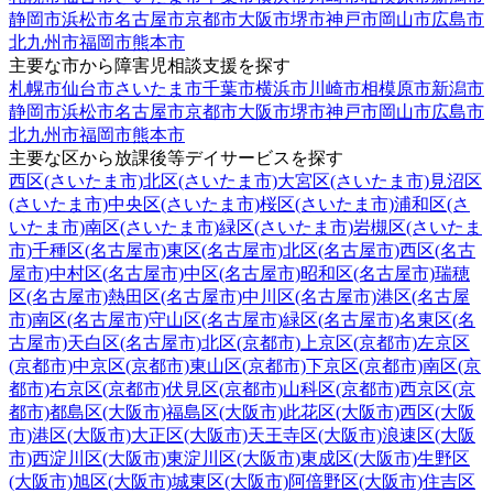
静岡市
浜松市
名古屋市
京都市
大阪市
堺市
神戸市
岡山市
広島市
北九州市
福岡市
熊本市
主要な市から障害児相談支援を探す
札幌市
仙台市
さいたま市
千葉市
横浜市
川崎市
相模原市
新潟市
静岡市
浜松市
名古屋市
京都市
大阪市
堺市
神戸市
岡山市
広島市
北九州市
福岡市
熊本市
主要な区から放課後等デイサービスを探す
西区(さいたま市)
北区(さいたま市)
大宮区(さいたま市)
見沼区
(さいたま市)
中央区(さいたま市)
桜区(さいたま市)
浦和区(さ
いたま市)
南区(さいたま市)
緑区(さいたま市)
岩槻区(さいたま
市)
千種区(名古屋市)
東区(名古屋市)
北区(名古屋市)
西区(名古
屋市)
中村区(名古屋市)
中区(名古屋市)
昭和区(名古屋市)
瑞穂
区(名古屋市)
熱田区(名古屋市)
中川区(名古屋市)
港区(名古屋
市)
南区(名古屋市)
守山区(名古屋市)
緑区(名古屋市)
名東区(名
古屋市)
天白区(名古屋市)
北区(京都市)
上京区(京都市)
左京区
(京都市)
中京区(京都市)
東山区(京都市)
下京区(京都市)
南区(京
都市)
右京区(京都市)
伏見区(京都市)
山科区(京都市)
西京区(京
都市)
都島区(大阪市)
福島区(大阪市)
此花区(大阪市)
西区(大阪
市)
港区(大阪市)
大正区(大阪市)
天王寺区(大阪市)
浪速区(大阪
市)
西淀川区(大阪市)
東淀川区(大阪市)
東成区(大阪市)
生野区
(大阪市)
旭区(大阪市)
城東区(大阪市)
阿倍野区(大阪市)
住吉区