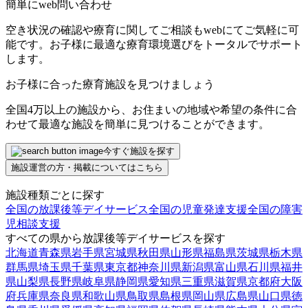
簡単にweb問い合わせ
空き状況の確認や療育に関してご相談もwebにてご気軽に可
能です。お子様に最適な療育環境選びをトータルでサポート
します。
お子様に合った療育施設を見つけましょう
全国4万以上の施設から、お住まいの地域や希望の条件に合
わせて最適な施設を簡単に見つけることができます。
今すぐ施設を探す
施設運営の方・掲載についてはこちら
施設種類ごとに探す
全国の放課後等デイサービス
全国の児童発達支援
全国の障害
児相談支援
すべての県から放課後等デイサービスを探す
北海道
青森県
岩手県
宮城県
秋田県
山形県
福島県
茨城県
栃木県
群馬県
埼玉県
千葉県
東京都
神奈川県
新潟県
富山県
石川県
福井
県
山梨県
長野県
岐阜県
静岡県
愛知県
三重県
滋賀県
京都府
大阪
府
兵庫県
奈良県
和歌山県
鳥取県
島根県
岡山県
広島県
山口県
徳