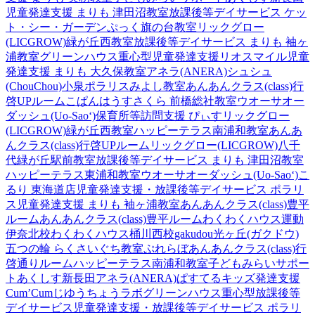
児童発達支援 まりも 津田沼教室
放課後等デイサービス ケッ
ト・シー・ガーデン
ぷっく旗の台教室
リックグロー
(LICGROW)緑が丘西教室
放課後等デイサービス まりも 袖ヶ
浦教室
グリーンハウス重心型児童発達支援
リオスマイル
児童
発達支援 まりも 大久保教室
アネラ(ANERA)
シュシュ
(ChouChou)小泉
ポラリスみよし教室
あんあんクラス(class)行
啓UPルーム
こぱんはうすさくら 前橋総社教室
ウオーサオー
ダッシュ(Uo-Sao‘)
保育所等訪問支援 ぴぃす
リックグロー
(LICGROW)緑が丘西教室
ハッピーテラス南浦和教室
あんあ
んクラス(class)行啓UPルーム
リックグロー(LICGROW)八千
代緑が丘駅前教室
放課後等デイサービス まりも 津田沼教室
ハッピーテラス東浦和教室
ウオーサオーダッシュ(Uo-Sao‘)
こ
るり 東海道店
児童発達支援・放課後等デイサービス ポラリ
ス
児童発達支援 まりも 袖ヶ浦教室
あんあんクラス(class)豊平
ルーム
あんあんクラス(class)豊平ルーム
わくわくハウス運動
伊奈北校
わくわくハウス桶川西校
gakudou光ヶ丘(ガクドウ)
五つの輪 らくさいぐち教室
ぷれらぼ
あんあんクラス(class)行
啓通りルーム
ハッピーテラス南浦和教室
子どもみらいサポー
トあくしす新長田
アネラ(ANERA)
ぱすてるキッズ
発達支援
Cum’Cum
じゆうちょうラボ
グリーンハウス重心型放課後等
デイサービス
児童発達支援・放課後等デイサービス ポラリ