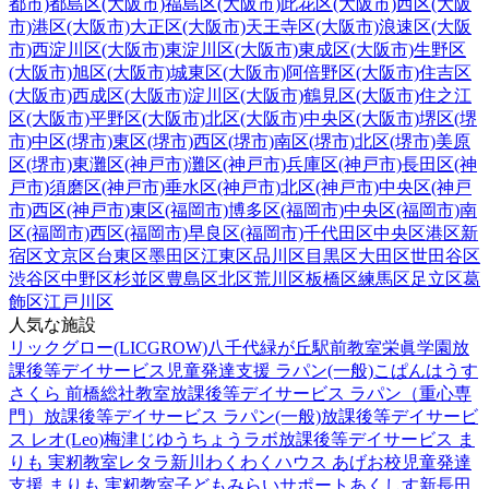
都市)
都島区(大阪市)
福島区(大阪市)
此花区(大阪市)
西区(大阪
市)
港区(大阪市)
大正区(大阪市)
天王寺区(大阪市)
浪速区(大阪
市)
西淀川区(大阪市)
東淀川区(大阪市)
東成区(大阪市)
生野区
(大阪市)
旭区(大阪市)
城東区(大阪市)
阿倍野区(大阪市)
住吉区
(大阪市)
西成区(大阪市)
淀川区(大阪市)
鶴見区(大阪市)
住之江
区(大阪市)
平野区(大阪市)
北区(大阪市)
中央区(大阪市)
堺区(堺
市)
中区(堺市)
東区(堺市)
西区(堺市)
南区(堺市)
北区(堺市)
美原
区(堺市)
東灘区(神戸市)
灘区(神戸市)
兵庫区(神戸市)
長田区(神
戸市)
須磨区(神戸市)
垂水区(神戸市)
北区(神戸市)
中央区(神戸
市)
西区(神戸市)
東区(福岡市)
博多区(福岡市)
中央区(福岡市)
南
区(福岡市)
西区(福岡市)
早良区(福岡市)
千代田区
中央区
港区
新
宿区
文京区
台東区
墨田区
江東区
品川区
目黒区
大田区
世田谷区
渋谷区
中野区
杉並区
豊島区
北区
荒川区
板橋区
練馬区
足立区
葛
飾区
江戸川区
人気な施設
リックグロー(LICGROW)八千代緑が丘駅前教室
栄眞学園放
課後等デイサービス
児童発達支援 ラパン(一般)
こぱんはうす
さくら 前橋総社教室
放課後等デイサービス ラパン（重心専
門）
放課後等デイサービス ラパン(一般)
放課後等デイサービ
ス レオ(Leo)梅津
じゆうちょうラボ
放課後等デイサービス ま
りも 実籾教室
レタラ新川
わくわくハウス あげお校
児童発達
支援 まりも 実籾教室
子どもみらいサポートあくしす新長田