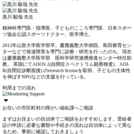
黒川 駿哉 先生
精神科専門医・指導医、子どものこころ専門医、日本スポー
ツ協会公認スポーツドクター、医学博士。
2012年山形大学医学部卒。慶應義塾大学病院、島田療育セン
ターなどで発達障害を専門に診療・研究を行ったのち、現在
は慶應義塾大学医学部 医科学研究連携推進センター特任助
教。 英国にてADOS 2(自閉症スペクトラム観察検査)、ADI-
R(自閉症診断面接) のresearch licenseを取得。子どもの主体性
を伸ばすNPOなどの支援を行っている。
利用までの流れ
お住いの市区町村の障がい福祉課へご相談
まずはお住まいの自治体でご相談をおすすめします。受給者
証の申請に必要な書類や手続きの流れは自治体によって異な
るため、事前に確認しておきましょう