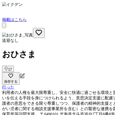
掲載はこちら
送迎なし
おひさま
17
保存する
行った
利用者の人権を最大限尊重し、安全に快適に過ごせる環境と
いを伝える手段を身につけられるよう、意思決定支援に配慮
護者の意思をできる限り尊重しつつ、保護者の精神的支援と
がい児者に関する相談支援事業所を含む）との緊密な連携を
保育所等訪問支援
〒0490101 北海道北斗市追分7丁目8番8号