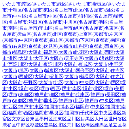
いたま市)
南区(さいたま市)
緑区(さいたま市)
岩槻区(さいたま
市)
千種区(名古屋市)
東区(名古屋市)
北区(名古屋市)
西区(名古
屋市)
中村区(名古屋市)
中区(名古屋市)
昭和区(名古屋市)
瑞穂
区(名古屋市)
熱田区(名古屋市)
中川区(名古屋市)
港区(名古屋
市)
南区(名古屋市)
守山区(名古屋市)
緑区(名古屋市)
名東区(名
古屋市)
天白区(名古屋市)
北区(京都市)
上京区(京都市)
左京区
(京都市)
中京区(京都市)
東山区(京都市)
下京区(京都市)
南区(京
都市)
右京区(京都市)
伏見区(京都市)
山科区(京都市)
西京区(京
都市)
都島区(大阪市)
福島区(大阪市)
此花区(大阪市)
西区(大阪
市)
港区(大阪市)
大正区(大阪市)
天王寺区(大阪市)
浪速区(大阪
市)
西淀川区(大阪市)
東淀川区(大阪市)
東成区(大阪市)
生野区
(大阪市)
旭区(大阪市)
城東区(大阪市)
阿倍野区(大阪市)
住吉区
(大阪市)
西成区(大阪市)
淀川区(大阪市)
鶴見区(大阪市)
住之江
区(大阪市)
平野区(大阪市)
北区(大阪市)
中央区(大阪市)
堺区(堺
市)
中区(堺市)
東区(堺市)
西区(堺市)
南区(堺市)
北区(堺市)
美原
区(堺市)
東灘区(神戸市)
灘区(神戸市)
兵庫区(神戸市)
長田区(神
戸市)
須磨区(神戸市)
垂水区(神戸市)
北区(神戸市)
中央区(神戸
市)
西区(神戸市)
東区(福岡市)
博多区(福岡市)
中央区(福岡市)
南
区(福岡市)
西区(福岡市)
早良区(福岡市)
千代田区
中央区
港区
新
宿区
文京区
台東区
墨田区
江東区
品川区
目黒区
大田区
世田谷区
渋谷区
中野区
杉並区
豊島区
北区
荒川区
板橋区
練馬区
足立区
葛