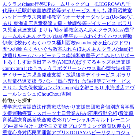
んクラス(class)行啓UPルーム
リックグロー(LICGROW)八千
代緑が丘駅前教室
放課後等デイサービス まりも 津田沼教室
ハッピーテラス東浦和教室
ウオーサオーダッシュ(Uo-Sao‘)
こ
るり 東海道店
児童発達支援・放課後等デイサービス ポラリ
ス
児童発達支援 まりも 袖ヶ浦教室
あんあんクラス(class)豊平
ルーム
あんあんクラス(class)豊平ルーム
わくわくハウス運動
伊奈北校
わくわくハウス桶川西校
gakudou光ヶ丘(ガクドウ)
五つの輪 らくさいぐち教室
ぷれらぼ
あんあんクラス(class)行
啓通りルーム
ハッピーテラス南浦和教室
子どもみらいサポー
トあくしす新長田
アネラ(ANERA)
ぱすてるキッズ
発達支援
Cum’Cum
じゆうちょうラボ
グリーンハウス重心型放課後等
デイサービス
児童発達支援・放課後等デイサービス ポラリ
ス
児童発達支援 ラパン（重心専門）
放課後等デイサービス
まりも 大久保教室
カンポ(Campo)台之郷
こるり 東海道店
アヴ
ニール
シュシュ(ChouChou)吉岡
特徴から探す
理学療法
言語療法
作業療法
預かり支援
集団療育
個別療育
学習
支援
運動療育・スポーツ
土日営業
ABA(応用行動分析)
音楽療
育
英語療育
感覚統合療法
SST(ソーシャルスキルトレーニン
グ)
中高生向け・就労自立支援
プログラミング療育
送迎あり
重症心身対応
民間運営
アプリ×TODAY
ハビー
リタリコジュ