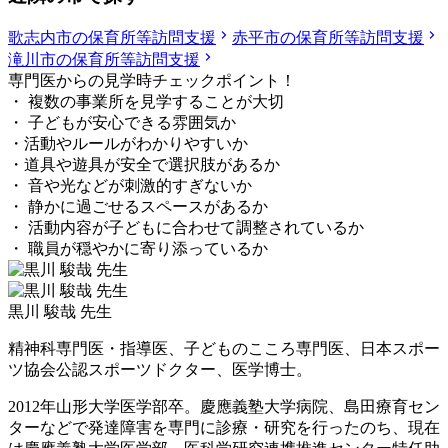
歌志内市の保育所等訪問支援
赤平市の保育所等訪問支援
滝川市の保育所等訪問支援
専門医からの見学時チェックポイント！
・ 複数の事業所を見学することが大切
・ 子どもが安心できる雰囲気か
・活動やルールがわかりやすいか
・道具や遊具が安全で選択肢があるか
・ 音や光などが刺激的すぎないか
・ 静かに過ごせるスペースがあるか
・ 活動内容が子どもに合わせて調整されているか
・ 職員が穏やかに寄り添っているか
黒川 駿哉 先生
精神科専門医・指導医、子どものこころ専門医、日本スポー
ツ協会公認スポーツドクター、医学博士。
2012年山形大学医学部卒。慶應義塾大学病院、島田療育セン
ターなどで発達障害を専門に診療・研究を行ったのち、現在