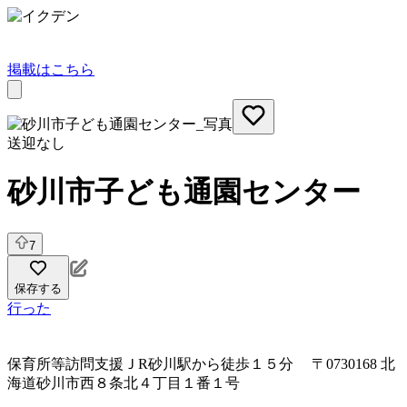
掲載はこちら
送迎なし
砂川市子ども通園センター
7
保存する
行った
保育所等訪問支援
ＪR砂川駅から徒歩１５分 〒0730168 北
海道砂川市西８条北４丁目１番１号