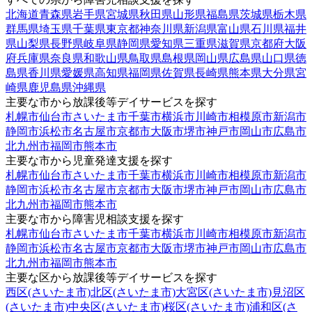
北海道
青森県
岩手県
宮城県
秋田県
山形県
福島県
茨城県
栃木県
群馬県
埼玉県
千葉県
東京都
神奈川県
新潟県
富山県
石川県
福井
県
山梨県
長野県
岐阜県
静岡県
愛知県
三重県
滋賀県
京都府
大阪
府
兵庫県
奈良県
和歌山県
鳥取県
島根県
岡山県
広島県
山口県
徳
島県
香川県
愛媛県
高知県
福岡県
佐賀県
長崎県
熊本県
大分県
宮
崎県
鹿児島県
沖縄県
主要な市から放課後等デイサービスを探す
札幌市
仙台市
さいたま市
千葉市
横浜市
川崎市
相模原市
新潟市
静岡市
浜松市
名古屋市
京都市
大阪市
堺市
神戸市
岡山市
広島市
北九州市
福岡市
熊本市
主要な市から児童発達支援を探す
札幌市
仙台市
さいたま市
千葉市
横浜市
川崎市
相模原市
新潟市
静岡市
浜松市
名古屋市
京都市
大阪市
堺市
神戸市
岡山市
広島市
北九州市
福岡市
熊本市
主要な市から障害児相談支援を探す
札幌市
仙台市
さいたま市
千葉市
横浜市
川崎市
相模原市
新潟市
静岡市
浜松市
名古屋市
京都市
大阪市
堺市
神戸市
岡山市
広島市
北九州市
福岡市
熊本市
主要な区から放課後等デイサービスを探す
西区(さいたま市)
北区(さいたま市)
大宮区(さいたま市)
見沼区
(さいたま市)
中央区(さいたま市)
桜区(さいたま市)
浦和区(さ