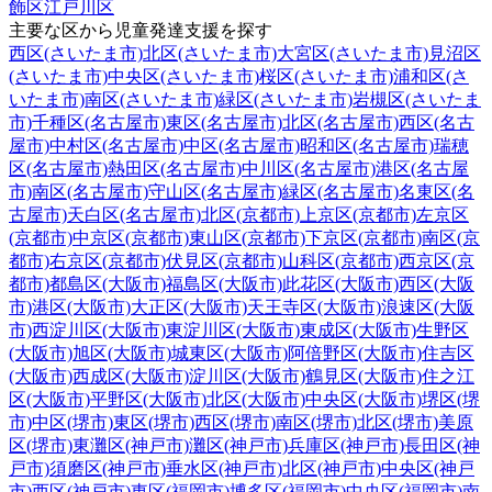
飾区
江戸川区
主要な区から児童発達支援を探す
西区(さいたま市)
北区(さいたま市)
大宮区(さいたま市)
見沼区
(さいたま市)
中央区(さいたま市)
桜区(さいたま市)
浦和区(さ
いたま市)
南区(さいたま市)
緑区(さいたま市)
岩槻区(さいたま
市)
千種区(名古屋市)
東区(名古屋市)
北区(名古屋市)
西区(名古
屋市)
中村区(名古屋市)
中区(名古屋市)
昭和区(名古屋市)
瑞穂
区(名古屋市)
熱田区(名古屋市)
中川区(名古屋市)
港区(名古屋
市)
南区(名古屋市)
守山区(名古屋市)
緑区(名古屋市)
名東区(名
古屋市)
天白区(名古屋市)
北区(京都市)
上京区(京都市)
左京区
(京都市)
中京区(京都市)
東山区(京都市)
下京区(京都市)
南区(京
都市)
右京区(京都市)
伏見区(京都市)
山科区(京都市)
西京区(京
都市)
都島区(大阪市)
福島区(大阪市)
此花区(大阪市)
西区(大阪
市)
港区(大阪市)
大正区(大阪市)
天王寺区(大阪市)
浪速区(大阪
市)
西淀川区(大阪市)
東淀川区(大阪市)
東成区(大阪市)
生野区
(大阪市)
旭区(大阪市)
城東区(大阪市)
阿倍野区(大阪市)
住吉区
(大阪市)
西成区(大阪市)
淀川区(大阪市)
鶴見区(大阪市)
住之江
区(大阪市)
平野区(大阪市)
北区(大阪市)
中央区(大阪市)
堺区(堺
市)
中区(堺市)
東区(堺市)
西区(堺市)
南区(堺市)
北区(堺市)
美原
区(堺市)
東灘区(神戸市)
灘区(神戸市)
兵庫区(神戸市)
長田区(神
戸市)
須磨区(神戸市)
垂水区(神戸市)
北区(神戸市)
中央区(神戸
市)
西区(神戸市)
東区(福岡市)
博多区(福岡市)
中央区(福岡市)
南