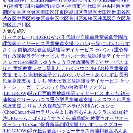
区(福岡市)
西区(福岡市)
早良区(福岡市)
千代田区
中央区
港区
新
宿区
文京区
台東区
墨田区
江東区
品川区
目黒区
大田区
世田谷区
渋谷区
中野区
杉並区
豊島区
北区
荒川区
板橋区
練馬区
足立区
葛
飾区
江戸川区
人気な施設
リックグロー(LICGROW)八千代緑が丘駅前教室
栄眞学園放
課後等デイサービス
児童発達支援 ラパン(一般)
こぱんはうす
さくら 前橋総社教室
放課後等デイサービス ラパン（重心専
門）
放課後等デイサービス ラパン(一般)
放課後等デイサービ
ス レオ(Leo)梅津
じゆうちょうラボ
放課後等デイサービス ま
りも 実籾教室
レタラ新川
わくわくハウス あげお校
児童発達
支援 まりも 実籾教室
子どもみらいサポートあくしす新長田
児童発達支援 まりも 津田沼教室
放課後等デイサービス ケッ
ト・シー・ガーデン
ぷっく旗の台教室
リックグロー
(LICGROW)緑が丘西教室
放課後等デイサービス まりも 袖ヶ
浦教室
グリーンハウス重心型児童発達支援
リオスマイル
児童
発達支援 まりも 大久保教室
アネラ(ANERA)
シュシュ
(ChouChou)小泉
ポラリスみよし教室
あんあんクラス(class)行
啓UPルーム
こぱんはうすさくら 前橋総社教室
ウオーサオー
ダッシュ(Uo-Sao‘)
保育所等訪問支援 ぴぃす
リックグロー
(LICGROW)緑が丘西教室
ハッピーテラス南浦和教室
あんあ