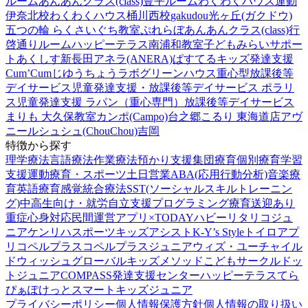
ルーム
あんあんクラス(class)豊平ルーム
わくわくハウス運動
伊奈北校
わくわくハウス桶川西校
gakudou光ヶ丘(ガクドウ)
五つの輪 らくさいぐち教室
ぷれらぼ
あんあんクラス(class)行
啓通りルーム
ハッピーテラス南浦和教室
子どもみらいサポー
トあくしす新長田
アネラ(ANERA)
ぱすてるキッズ
発達支援
Cum’Cum
じゆうちょうラボ
グリーンハウス重心型放課後等
デイサービス
児童発達支援・放課後等デイサービス ポラリ
ス
児童発達支援 ラパン（重心専門）
放課後等デイサービス
まりも 大久保教室
カンポ(Campo)台之郷
こるり 東海道店
アヴ
ニール
シュシュ(ChouChou)吉岡
特徴から探す
理学療法
言語療法
作業療法
預かり支援
集団療育
個別療育
学習
支援
運動療育・スポーツ
土日営業
ABA(応用行動分析)
音楽療
育
英語療育
感覚統合療法
SST(ソーシャルスキルトレーニン
グ)
中高生向け・就労自立支援
プログラミング療育
送迎あり
重症心身対応
民間運営
アプリ×TODAY
ハビー
リタリコジュ
ニア
ケンリハスポーツキッズ
アシスト
K-Y’s Style
トイロ
アプ
リ
コペルプラス
コペルプラスジュニア
ウィズ・ユー
チャイル
ドウィッシュ
グローバルキッズメソッド
こどもサークル
ドッ
トジュニア
COMPASS発達支援センター
ハッピーテラス
てら
ぴぁぽけっと
スマートキッズジュニア
プライバシーポリシー
個人情報保護方針
個人情報の取り扱い