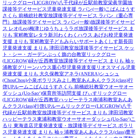
リックグロー(LICGROW)八千代緑が丘駅前教室
栄眞学園放
課後等デイサービス
児童発達支援 ラパン(一般)
こぱんはうす
さくら 前橋総社教室
放課後等デイサービス ラパン（重心専
門）
放課後等デイサービス ラパン(一般)
放課後等デイサービ
ス レオ(Leo)梅津
じゆうちょうラボ
放課後等デイサービス ま
りも 実籾教室
レタラ新川
わくわくハウス あげお校
児童発達
支援 まりも 実籾教室
子どもみらいサポートあくしす新長田
児童発達支援 まりも 津田沼教室
放課後等デイサービス ケッ
ト・シー・ガーデン
ぷっく旗の台教室
リックグロー
(LICGROW)緑が丘西教室
放課後等デイサービス まりも 袖ヶ
浦教室
グリーンハウス重心型児童発達支援
リオスマイル
児童
発達支援 まりも 大久保教室
アネラ(ANERA)
シュシュ
(ChouChou)小泉
ポラリスみよし教室
あんあんクラス(class)行
啓UPルーム
こぱんはうすさくら 前橋総社教室
ウオーサオー
ダッシュ(Uo-Sao‘)
保育所等訪問支援 ぴぃす
リックグロー
(LICGROW)緑が丘西教室
ハッピーテラス南浦和教室
あんあ
んクラス(class)行啓UPルーム
リックグロー(LICGROW)八千
代緑が丘駅前教室
放課後等デイサービス まりも 津田沼教室
ハッピーテラス東浦和教室
ウオーサオーダッシュ(Uo-Sao‘)
こ
るり 東海道店
児童発達支援・放課後等デイサービス ポラリ
ス
児童発達支援 まりも 袖ヶ浦教室
あんあんクラス(class)豊平