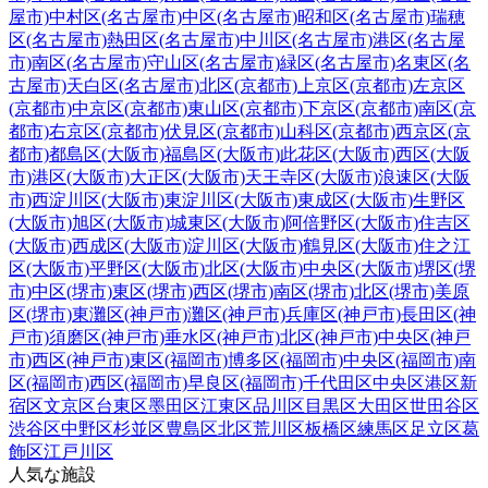
屋市)
中村区(名古屋市)
中区(名古屋市)
昭和区(名古屋市)
瑞穂
区(名古屋市)
熱田区(名古屋市)
中川区(名古屋市)
港区(名古屋
市)
南区(名古屋市)
守山区(名古屋市)
緑区(名古屋市)
名東区(名
古屋市)
天白区(名古屋市)
北区(京都市)
上京区(京都市)
左京区
(京都市)
中京区(京都市)
東山区(京都市)
下京区(京都市)
南区(京
都市)
右京区(京都市)
伏見区(京都市)
山科区(京都市)
西京区(京
都市)
都島区(大阪市)
福島区(大阪市)
此花区(大阪市)
西区(大阪
市)
港区(大阪市)
大正区(大阪市)
天王寺区(大阪市)
浪速区(大阪
市)
西淀川区(大阪市)
東淀川区(大阪市)
東成区(大阪市)
生野区
(大阪市)
旭区(大阪市)
城東区(大阪市)
阿倍野区(大阪市)
住吉区
(大阪市)
西成区(大阪市)
淀川区(大阪市)
鶴見区(大阪市)
住之江
区(大阪市)
平野区(大阪市)
北区(大阪市)
中央区(大阪市)
堺区(堺
市)
中区(堺市)
東区(堺市)
西区(堺市)
南区(堺市)
北区(堺市)
美原
区(堺市)
東灘区(神戸市)
灘区(神戸市)
兵庫区(神戸市)
長田区(神
戸市)
須磨区(神戸市)
垂水区(神戸市)
北区(神戸市)
中央区(神戸
市)
西区(神戸市)
東区(福岡市)
博多区(福岡市)
中央区(福岡市)
南
区(福岡市)
西区(福岡市)
早良区(福岡市)
千代田区
中央区
港区
新
宿区
文京区
台東区
墨田区
江東区
品川区
目黒区
大田区
世田谷区
渋谷区
中野区
杉並区
豊島区
北区
荒川区
板橋区
練馬区
足立区
葛
飾区
江戸川区
人気な施設