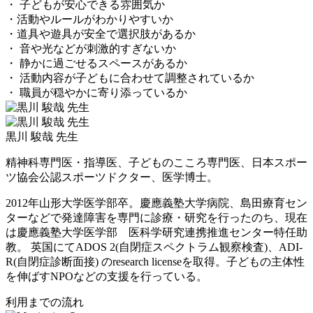
・ 子どもが安心できる雰囲気か
・活動やルールがわかりやすいか
・道具や遊具が安全で選択肢があるか
・ 音や光などが刺激的すぎないか
・ 静かに過ごせるスペースがあるか
・ 活動内容が子どもに合わせて調整されているか
・ 職員が穏やかに寄り添っているか
黒川 駿哉 先生
精神科専門医・指導医、子どものこころ専門医、日本スポー
ツ協会公認スポーツドクター、医学博士。
2012年山形大学医学部卒。慶應義塾大学病院、島田療育セン
ターなどで発達障害を専門に診療・研究を行ったのち、現在
は慶應義塾大学医学部 医科学研究連携推進センター特任助
教。 英国にてADOS 2(自閉症スペクトラム観察検査)、ADI-
R(自閉症診断面接) のresearch licenseを取得。子どもの主体性
を伸ばすNPOなどの支援を行っている。
利用までの流れ