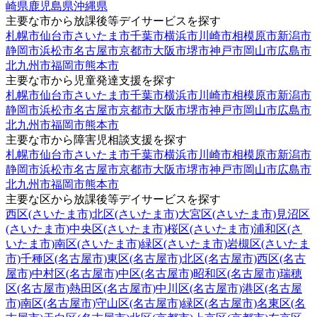
崎県
鹿児島県
沖縄県
主要な市から放課後等デイサービスを探す
札幌市
仙台市
さいたま市
千葉市
横浜市
川崎市
相模原市
新潟市
静岡市
浜松市
名古屋市
京都市
大阪市
堺市
神戸市
岡山市
広島市
北九州市
福岡市
熊本市
主要な市から児童発達支援を探す
札幌市
仙台市
さいたま市
千葉市
横浜市
川崎市
相模原市
新潟市
静岡市
浜松市
名古屋市
京都市
大阪市
堺市
神戸市
岡山市
広島市
北九州市
福岡市
熊本市
主要な市から障害児相談支援を探す
札幌市
仙台市
さいたま市
千葉市
横浜市
川崎市
相模原市
新潟市
静岡市
浜松市
名古屋市
京都市
大阪市
堺市
神戸市
岡山市
広島市
北九州市
福岡市
熊本市
主要な区から放課後等デイサービスを探す
西区(さいたま市)
北区(さいたま市)
大宮区(さいたま市)
見沼区
(さいたま市)
中央区(さいたま市)
桜区(さいたま市)
浦和区(さ
いたま市)
南区(さいたま市)
緑区(さいたま市)
岩槻区(さいたま
市)
千種区(名古屋市)
東区(名古屋市)
北区(名古屋市)
西区(名古
屋市)
中村区(名古屋市)
中区(名古屋市)
昭和区(名古屋市)
瑞穂
区(名古屋市)
熱田区(名古屋市)
中川区(名古屋市)
港区(名古屋
市)
南区(名古屋市)
守山区(名古屋市)
緑区(名古屋市)
名東区(名