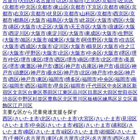
古屋市)
天白区(名古屋市)
北区(京都市)
上京区(京都市)
左京区
(京都市)
中京区(京都市)
東山区(京都市)
下京区(京都市)
南区(京
都市)
右京区(京都市)
伏見区(京都市)
山科区(京都市)
西京区(京
都市)
都島区(大阪市)
福島区(大阪市)
此花区(大阪市)
西区(大阪
市)
港区(大阪市)
大正区(大阪市)
天王寺区(大阪市)
浪速区(大阪
市)
西淀川区(大阪市)
東淀川区(大阪市)
東成区(大阪市)
生野区
(大阪市)
旭区(大阪市)
城東区(大阪市)
阿倍野区(大阪市)
住吉区
(大阪市)
西成区(大阪市)
淀川区(大阪市)
鶴見区(大阪市)
住之江
区(大阪市)
平野区(大阪市)
北区(大阪市)
中央区(大阪市)
堺区(堺
市)
中区(堺市)
東区(堺市)
西区(堺市)
南区(堺市)
北区(堺市)
美原
区(堺市)
東灘区(神戸市)
灘区(神戸市)
兵庫区(神戸市)
長田区(神
戸市)
須磨区(神戸市)
垂水区(神戸市)
北区(神戸市)
中央区(神戸
市)
西区(神戸市)
東区(福岡市)
博多区(福岡市)
中央区(福岡市)
南
区(福岡市)
西区(福岡市)
早良区(福岡市)
千代田区
中央区
港区
新
宿区
文京区
台東区
墨田区
江東区
品川区
目黒区
大田区
世田谷区
渋谷区
中野区
杉並区
豊島区
北区
荒川区
板橋区
練馬区
足立区
葛
飾区
江戸川区
主要な区から児童発達支援を探す
西区(さいたま市)
北区(さいたま市)
大宮区(さいたま市)
見沼区
(さいたま市)
中央区(さいたま市)
桜区(さいたま市)
浦和区(さ
いたま市)
南区(さいたま市)
緑区(さいたま市)
岩槻区(さいたま
市)
千種区(名古屋市)
東区(名古屋市)
北区(名古屋市)
西区(名古