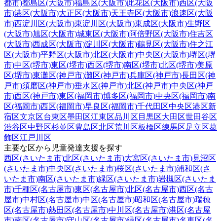
都市)
都島区(大阪市)
福島区(大阪市)
此花区(大阪市)
西区(大阪
市)
港区(大阪市)
大正区(大阪市)
天王寺区(大阪市)
浪速区(大阪
市)
西淀川区(大阪市)
東淀川区(大阪市)
東成区(大阪市)
生野区
(大阪市)
旭区(大阪市)
城東区(大阪市)
阿倍野区(大阪市)
住吉区
(大阪市)
西成区(大阪市)
淀川区(大阪市)
鶴見区(大阪市)
住之江
区(大阪市)
平野区(大阪市)
北区(大阪市)
中央区(大阪市)
堺区(堺
市)
中区(堺市)
東区(堺市)
西区(堺市)
南区(堺市)
北区(堺市)
美原
区(堺市)
東灘区(神戸市)
灘区(神戸市)
兵庫区(神戸市)
長田区(神
戸市)
須磨区(神戸市)
垂水区(神戸市)
北区(神戸市)
中央区(神戸
市)
西区(神戸市)
東区(福岡市)
博多区(福岡市)
中央区(福岡市)
南
区(福岡市)
西区(福岡市)
早良区(福岡市)
千代田区
中央区
港区
新
宿区
文京区
台東区
墨田区
江東区
品川区
目黒区
大田区
世田谷区
渋谷区
中野区
杉並区
豊島区
北区
荒川区
板橋区
練馬区
足立区
葛
飾区
江戸川区
主要な区から児童発達支援を探す
西区(さいたま市)
北区(さいたま市)
大宮区(さいたま市)
見沼区
(さいたま市)
中央区(さいたま市)
桜区(さいたま市)
浦和区(さ
いたま市)
南区(さいたま市)
緑区(さいたま市)
岩槻区(さいたま
市)
千種区(名古屋市)
東区(名古屋市)
北区(名古屋市)
西区(名古
屋市)
中村区(名古屋市)
中区(名古屋市)
昭和区(名古屋市)
瑞穂
区(名古屋市)
熱田区(名古屋市)
中川区(名古屋市)
港区(名古屋
市)
南区(名古屋市)
守山区(名古屋市)
緑区(名古屋市)
名東区(名