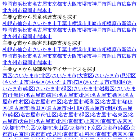
静岡市
浜松市
名古屋市
京都市
大阪市
堺市
神戸市
岡山市
広島市
北九州市
福岡市
熊本市
主要な市から児童発達支援を探す
札幌市
仙台市
さいたま市
千葉市
横浜市
川崎市
相模原市
新潟市
静岡市
浜松市
名古屋市
京都市
大阪市
堺市
神戸市
岡山市
広島市
北九州市
福岡市
熊本市
主要な市から障害児相談支援を探す
札幌市
仙台市
さいたま市
千葉市
横浜市
川崎市
相模原市
新潟市
静岡市
浜松市
名古屋市
京都市
大阪市
堺市
神戸市
岡山市
広島市
北九州市
福岡市
熊本市
主要な区から放課後等デイサービスを探す
西区(さいたま市)
北区(さいたま市)
大宮区(さいたま市)
見沼区
(さいたま市)
中央区(さいたま市)
桜区(さいたま市)
浦和区(さ
いたま市)
南区(さいたま市)
緑区(さいたま市)
岩槻区(さいたま
市)
千種区(名古屋市)
東区(名古屋市)
北区(名古屋市)
西区(名古
屋市)
中村区(名古屋市)
中区(名古屋市)
昭和区(名古屋市)
瑞穂
区(名古屋市)
熱田区(名古屋市)
中川区(名古屋市)
港区(名古屋
市)
南区(名古屋市)
守山区(名古屋市)
緑区(名古屋市)
名東区(名
古屋市)
天白区(名古屋市)
北区(京都市)
上京区(京都市)
左京区
(京都市)
中京区(京都市)
東山区(京都市)
下京区(京都市)
南区(京
都市)
右京区(京都市)
伏見区(京都市)
山科区(京都市)
西京区(京