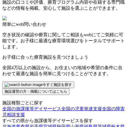
施設の口コミや評価、療育プログラム内容や在籍する専門職
などの情報を掲載、安心して施設を選ぶことができます。
簡単にweb問い合わせ
空き状況の確認や療育に関してご相談もwebにてご気軽に可
能です。お子様に最適な療育環境選びをトータルでサポート
します。
お子様に合った療育施設を見つけましょう
全国4万以上の施設から、お住まいの地域や希望の条件に合
わせて最適な施設を簡単に見つけることができます。
今すぐ施設を探す
施設運営の方・掲載についてはこちら
施設種類ごとに探す
全国の放課後等デイサービス
全国の児童発達支援
全国の障害
児相談支援
すべての県から放課後等デイサービスを探す
北海道
青森県
岩手県
宮城県
秋田県
山形県
福島県
茨城県
栃木県