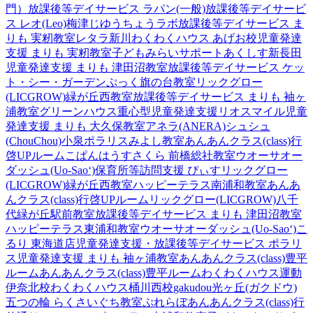
門）
放課後等デイサービス ラパン(一般)
放課後等デイサービ
ス レオ(Leo)梅津
じゆうちょうラボ
放課後等デイサービス ま
りも 実籾教室
レタラ新川
わくわくハウス あげお校
児童発達
支援 まりも 実籾教室
子どもみらいサポートあくしす新長田
児童発達支援 まりも 津田沼教室
放課後等デイサービス ケッ
ト・シー・ガーデン
ぷっく旗の台教室
リックグロー
(LICGROW)緑が丘西教室
放課後等デイサービス まりも 袖ヶ
浦教室
グリーンハウス重心型児童発達支援
リオスマイル
児童
発達支援 まりも 大久保教室
アネラ(ANERA)
シュシュ
(ChouChou)小泉
ポラリスみよし教室
あんあんクラス(class)行
啓UPルーム
こぱんはうすさくら 前橋総社教室
ウオーサオー
ダッシュ(Uo-Sao‘)
保育所等訪問支援 ぴぃす
リックグロー
(LICGROW)緑が丘西教室
ハッピーテラス南浦和教室
あんあ
んクラス(class)行啓UPルーム
リックグロー(LICGROW)八千
代緑が丘駅前教室
放課後等デイサービス まりも 津田沼教室
ハッピーテラス東浦和教室
ウオーサオーダッシュ(Uo-Sao‘)
こ
るり 東海道店
児童発達支援・放課後等デイサービス ポラリ
ス
児童発達支援 まりも 袖ヶ浦教室
あんあんクラス(class)豊平
ルーム
あんあんクラス(class)豊平ルーム
わくわくハウス運動
伊奈北校
わくわくハウス桶川西校
gakudou光ヶ丘(ガクドウ)
五つの輪 らくさいぐち教室
ぷれらぼ
あんあんクラス(class)行