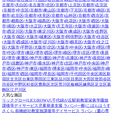
古屋市)
天白区(名古屋市)
北区(京都市)
上京区(京都市)
左京区
(京都市)
中京区(京都市)
東山区(京都市)
下京区(京都市)
南区(京
都市)
右京区(京都市)
伏見区(京都市)
山科区(京都市)
西京区(京
都市)
都島区(大阪市)
福島区(大阪市)
此花区(大阪市)
西区(大阪
市)
港区(大阪市)
大正区(大阪市)
天王寺区(大阪市)
浪速区(大阪
市)
西淀川区(大阪市)
東淀川区(大阪市)
東成区(大阪市)
生野区
(大阪市)
旭区(大阪市)
城東区(大阪市)
阿倍野区(大阪市)
住吉区
(大阪市)
西成区(大阪市)
淀川区(大阪市)
鶴見区(大阪市)
住之江
区(大阪市)
平野区(大阪市)
北区(大阪市)
中央区(大阪市)
堺区(堺
市)
中区(堺市)
東区(堺市)
西区(堺市)
南区(堺市)
北区(堺市)
美原
区(堺市)
東灘区(神戸市)
灘区(神戸市)
兵庫区(神戸市)
長田区(神
戸市)
須磨区(神戸市)
垂水区(神戸市)
北区(神戸市)
中央区(神戸
市)
西区(神戸市)
東区(福岡市)
博多区(福岡市)
中央区(福岡市)
南
区(福岡市)
西区(福岡市)
早良区(福岡市)
千代田区
中央区
港区
新
宿区
文京区
台東区
墨田区
江東区
品川区
目黒区
大田区
世田谷区
渋谷区
中野区
杉並区
豊島区
北区
荒川区
板橋区
練馬区
足立区
葛
飾区
江戸川区
人気な施設
リックグロー(LICGROW)八千代緑が丘駅前教室
栄眞学園放
課後等デイサービス
児童発達支援 ラパン(一般)
こぱんはうす
さくら 前橋総社教室
放課後等デイサービス ラパン（重心専