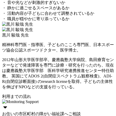
・ 音や光などが刺激的すぎないか
・ 静かに過ごせるスペースがあるか
・ 活動内容が子どもに合わせて調整されているか
・ 職員が穏やかに寄り添っているか
黒川 駿哉 先生
精神科専門医・指導医、子どものこころ専門医、日本スポー
ツ協会公認スポーツドクター、医学博士。
2012年山形大学医学部卒。慶應義塾大学病院、島田療育セン
ターなどで発達障害を専門に診療・研究を行ったのち、現在
は慶應義塾大学医学部 医科学研究連携推進センター特任助
教。 英国にてADOS 2(自閉症スペクトラム観察検査)、ADI-
R(自閉症診断面接) のresearch licenseを取得。子どもの主体性
を伸ばすNPOなどの支援を行っている。
利用までの流れ
お住いの市区町村の障がい福祉課へご相談