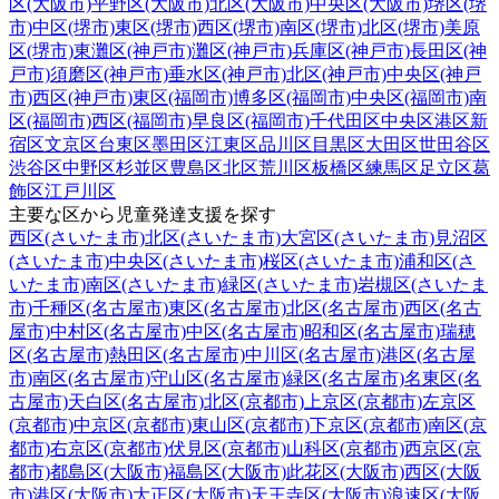
区(大阪市)
平野区(大阪市)
北区(大阪市)
中央区(大阪市)
堺区(堺
市)
中区(堺市)
東区(堺市)
西区(堺市)
南区(堺市)
北区(堺市)
美原
区(堺市)
東灘区(神戸市)
灘区(神戸市)
兵庫区(神戸市)
長田区(神
戸市)
須磨区(神戸市)
垂水区(神戸市)
北区(神戸市)
中央区(神戸
市)
西区(神戸市)
東区(福岡市)
博多区(福岡市)
中央区(福岡市)
南
区(福岡市)
西区(福岡市)
早良区(福岡市)
千代田区
中央区
港区
新
宿区
文京区
台東区
墨田区
江東区
品川区
目黒区
大田区
世田谷区
渋谷区
中野区
杉並区
豊島区
北区
荒川区
板橋区
練馬区
足立区
葛
飾区
江戸川区
主要な区から児童発達支援を探す
西区(さいたま市)
北区(さいたま市)
大宮区(さいたま市)
見沼区
(さいたま市)
中央区(さいたま市)
桜区(さいたま市)
浦和区(さ
いたま市)
南区(さいたま市)
緑区(さいたま市)
岩槻区(さいたま
市)
千種区(名古屋市)
東区(名古屋市)
北区(名古屋市)
西区(名古
屋市)
中村区(名古屋市)
中区(名古屋市)
昭和区(名古屋市)
瑞穂
区(名古屋市)
熱田区(名古屋市)
中川区(名古屋市)
港区(名古屋
市)
南区(名古屋市)
守山区(名古屋市)
緑区(名古屋市)
名東区(名
古屋市)
天白区(名古屋市)
北区(京都市)
上京区(京都市)
左京区
(京都市)
中京区(京都市)
東山区(京都市)
下京区(京都市)
南区(京
都市)
右京区(京都市)
伏見区(京都市)
山科区(京都市)
西京区(京
都市)
都島区(大阪市)
福島区(大阪市)
此花区(大阪市)
西区(大阪
市)
港区(大阪市)
大正区(大阪市)
天王寺区(大阪市)
浪速区(大阪