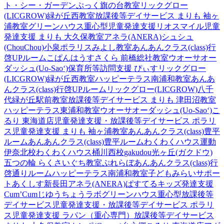
ト・シー・ガーデン
ぷっく旗の台教室
リックグロー
(LICGROW)緑が丘西教室
放課後等デイサービス まりも 袖ヶ
浦教室
グリーンハウス重心型児童発達支援
リオスマイル
児童
発達支援 まりも 大久保教室
アネラ(ANERA)
シュシュ
(ChouChou)小泉
ポラリスみよし教室
あんあんクラス(class)行
啓UPルーム
こぱんはうすさくら 前橋総社教室
ウオーサオー
ダッシュ(Uo-Sao‘)
保育所等訪問支援 ぴぃす
リックグロー
(LICGROW)緑が丘西教室
ハッピーテラス南浦和教室
あんあ
んクラス(class)行啓UPルーム
リックグロー(LICGROW)八千
代緑が丘駅前教室
放課後等デイサービス まりも 津田沼教室
ハッピーテラス東浦和教室
ウオーサオーダッシュ(Uo-Sao‘)
こ
るり 東海道店
児童発達支援・放課後等デイサービス ポラリ
ス
児童発達支援 まりも 袖ヶ浦教室
あんあんクラス(class)豊平
ルーム
あんあんクラス(class)豊平ルーム
わくわくハウス運動
伊奈北校
わくわくハウス桶川西校
gakudou光ヶ丘(ガクドウ)
五つの輪 らくさいぐち教室
ぷれらぼ
あんあんクラス(class)行
啓通りルーム
ハッピーテラス南浦和教室
子どもみらいサポー
トあくしす新長田
アネラ(ANERA)
ぱすてるキッズ
発達支援
Cum’Cum
じゆうちょうラボ
グリーンハウス重心型放課後等
デイサービス
児童発達支援・放課後等デイサービス ポラリ
ス
児童発達支援 ラパン（重心専門）
放課後等デイサービス