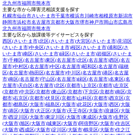
北九州市
福岡市
熊本市
主要な市から障害児相談支援を探す
札幌市
仙台市
さいたま市
千葉市
横浜市
川崎市
相模原市
新潟市
静岡市
浜松市
名古屋市
京都市
大阪市
堺市
神戸市
岡山市
広島市
北九州市
福岡市
熊本市
主要な区から放課後等デイサービスを探す
西区(さいたま市)
北区(さいたま市)
大宮区(さいたま市)
見沼区
(さいたま市)
中央区(さいたま市)
桜区(さいたま市)
浦和区(さ
いたま市)
南区(さいたま市)
緑区(さいたま市)
岩槻区(さいたま
市)
千種区(名古屋市)
東区(名古屋市)
北区(名古屋市)
西区(名古
屋市)
中村区(名古屋市)
中区(名古屋市)
昭和区(名古屋市)
瑞穂
区(名古屋市)
熱田区(名古屋市)
中川区(名古屋市)
港区(名古屋
市)
南区(名古屋市)
守山区(名古屋市)
緑区(名古屋市)
名東区(名
古屋市)
天白区(名古屋市)
北区(京都市)
上京区(京都市)
左京区
(京都市)
中京区(京都市)
東山区(京都市)
下京区(京都市)
南区(京
都市)
右京区(京都市)
伏見区(京都市)
山科区(京都市)
西京区(京
都市)
都島区(大阪市)
福島区(大阪市)
此花区(大阪市)
西区(大阪
市)
港区(大阪市)
大正区(大阪市)
天王寺区(大阪市)
浪速区(大阪
市)
西淀川区(大阪市)
東淀川区(大阪市)
東成区(大阪市)
生野区
(大阪市)
旭区(大阪市)
城東区(大阪市)
阿倍野区(大阪市)
住吉区
(大阪市)
西成区(大阪市)
淀川区(大阪市)
鶴見区(大阪市)
住之江