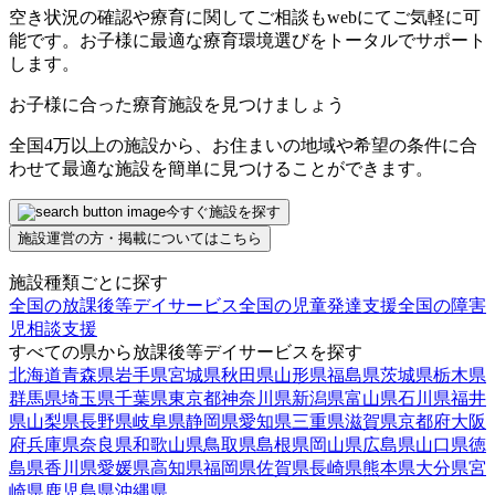
空き状況の確認や療育に関してご相談もwebにてご気軽に可
能です。お子様に最適な療育環境選びをトータルでサポート
します。
お子様に合った療育施設を見つけましょう
全国4万以上の施設から、お住まいの地域や希望の条件に合
わせて最適な施設を簡単に見つけることができます。
今すぐ施設を探す
施設運営の方・掲載についてはこちら
施設種類ごとに探す
全国の放課後等デイサービス
全国の児童発達支援
全国の障害
児相談支援
すべての県から放課後等デイサービスを探す
北海道
青森県
岩手県
宮城県
秋田県
山形県
福島県
茨城県
栃木県
群馬県
埼玉県
千葉県
東京都
神奈川県
新潟県
富山県
石川県
福井
県
山梨県
長野県
岐阜県
静岡県
愛知県
三重県
滋賀県
京都府
大阪
府
兵庫県
奈良県
和歌山県
鳥取県
島根県
岡山県
広島県
山口県
徳
島県
香川県
愛媛県
高知県
福岡県
佐賀県
長崎県
熊本県
大分県
宮
崎県
鹿児島県
沖縄県