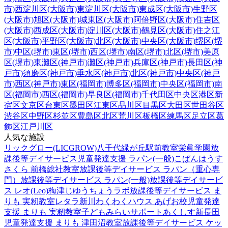
市)
西淀川区(大阪市)
東淀川区(大阪市)
東成区(大阪市)
生野区
(大阪市)
旭区(大阪市)
城東区(大阪市)
阿倍野区(大阪市)
住吉区
(大阪市)
西成区(大阪市)
淀川区(大阪市)
鶴見区(大阪市)
住之江
区(大阪市)
平野区(大阪市)
北区(大阪市)
中央区(大阪市)
堺区(堺
市)
中区(堺市)
東区(堺市)
西区(堺市)
南区(堺市)
北区(堺市)
美原
区(堺市)
東灘区(神戸市)
灘区(神戸市)
兵庫区(神戸市)
長田区(神
戸市)
須磨区(神戸市)
垂水区(神戸市)
北区(神戸市)
中央区(神戸
市)
西区(神戸市)
東区(福岡市)
博多区(福岡市)
中央区(福岡市)
南
区(福岡市)
西区(福岡市)
早良区(福岡市)
千代田区
中央区
港区
新
宿区
文京区
台東区
墨田区
江東区
品川区
目黒区
大田区
世田谷区
渋谷区
中野区
杉並区
豊島区
北区
荒川区
板橋区
練馬区
足立区
葛
飾区
江戸川区
人気な施設
リックグロー(LICGROW)八千代緑が丘駅前教室
栄眞学園放
課後等デイサービス
児童発達支援 ラパン(一般)
こぱんはうす
さくら 前橋総社教室
放課後等デイサービス ラパン（重心専
門）
放課後等デイサービス ラパン(一般)
放課後等デイサービ
ス レオ(Leo)梅津
じゆうちょうラボ
放課後等デイサービス ま
りも 実籾教室
レタラ新川
わくわくハウス あげお校
児童発達
支援 まりも 実籾教室
子どもみらいサポートあくしす新長田
児童発達支援 まりも 津田沼教室
放課後等デイサービス ケッ