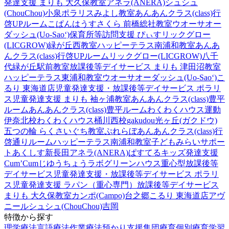
発達支援 まりも 大久保教室
アネラ(ANERA)
シュシュ
(ChouChou)小泉
ポラリスみよし教室
あんあんクラス(class)行
啓UPルーム
こぱんはうすさくら 前橋総社教室
ウオーサオー
ダッシュ(Uo-Sao‘)
保育所等訪問支援 ぴぃす
リックグロー
(LICGROW)緑が丘西教室
ハッピーテラス南浦和教室
あんあ
んクラス(class)行啓UPルーム
リックグロー(LICGROW)八千
代緑が丘駅前教室
放課後等デイサービス まりも 津田沼教室
ハッピーテラス東浦和教室
ウオーサオーダッシュ(Uo-Sao‘)
こ
るり 東海道店
児童発達支援・放課後等デイサービス ポラリ
ス
児童発達支援 まりも 袖ヶ浦教室
あんあんクラス(class)豊平
ルーム
あんあんクラス(class)豊平ルーム
わくわくハウス運動
伊奈北校
わくわくハウス桶川西校
gakudou光ヶ丘(ガクドウ)
五つの輪 らくさいぐち教室
ぷれらぼ
あんあんクラス(class)行
啓通りルーム
ハッピーテラス南浦和教室
子どもみらいサポー
トあくしす新長田
アネラ(ANERA)
ぱすてるキッズ
発達支援
Cum’Cum
じゆうちょうラボ
グリーンハウス重心型放課後等
デイサービス
児童発達支援・放課後等デイサービス ポラリ
ス
児童発達支援 ラパン（重心専門）
放課後等デイサービス
まりも 大久保教室
カンポ(Campo)台之郷
こるり 東海道店
アヴ
ニール
シュシュ(ChouChou)吉岡
特徴から探す
理学療法
言語療法
作業療法
預かり支援
集団療育
個別療育
学習