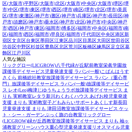
区(大阪市)
平野区(大阪市)
北区(大阪市)
中央区(大阪市)
堺区(堺
市)
中区(堺市)
東区(堺市)
西区(堺市)
南区(堺市)
北区(堺市)
美原
区(堺市)
東灘区(神戸市)
灘区(神戸市)
兵庫区(神戸市)
長田区(神
戸市)
須磨区(神戸市)
垂水区(神戸市)
北区(神戸市)
中央区(神戸
市)
西区(神戸市)
東区(福岡市)
博多区(福岡市)
中央区(福岡市)
南
区(福岡市)
西区(福岡市)
早良区(福岡市)
千代田区
中央区
港区
新
宿区
文京区
台東区
墨田区
江東区
品川区
目黒区
大田区
世田谷区
渋谷区
中野区
杉並区
豊島区
北区
荒川区
板橋区
練馬区
足立区
葛
飾区
江戸川区
人気な施設
リックグロー(LICGROW)八千代緑が丘駅前教室
栄眞学園放
課後等デイサービス
児童発達支援 ラパン(一般)
こぱんはうす
さくら 前橋総社教室
放課後等デイサービス ラパン（重心専
門）
放課後等デイサービス ラパン(一般)
放課後等デイサービ
ス レオ(Leo)梅津
じゆうちょうラボ
放課後等デイサービス ま
りも 実籾教室
レタラ新川
わくわくハウス あげお校
児童発達
支援 まりも 実籾教室
子どもみらいサポートあくしす新長田
児童発達支援 まりも 津田沼教室
放課後等デイサービス ケッ
ト・シー・ガーデン
ぷっく旗の台教室
リックグロー
(LICGROW)緑が丘西教室
放課後等デイサービス まりも 袖ヶ
浦教室
グリーンハウス重心型児童発達支援
リオスマイル
児童