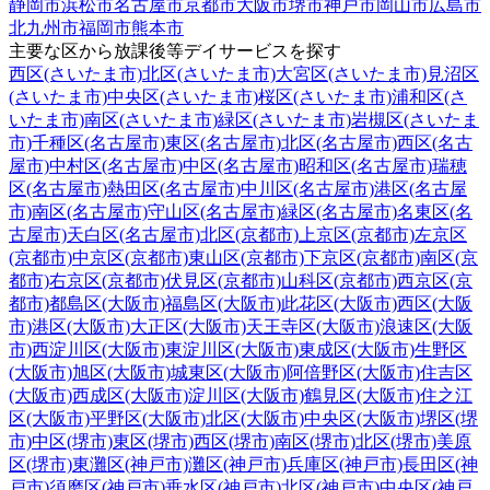
静岡市
浜松市
名古屋市
京都市
大阪市
堺市
神戸市
岡山市
広島市
北九州市
福岡市
熊本市
主要な区から放課後等デイサービスを探す
西区(さいたま市)
北区(さいたま市)
大宮区(さいたま市)
見沼区
(さいたま市)
中央区(さいたま市)
桜区(さいたま市)
浦和区(さ
いたま市)
南区(さいたま市)
緑区(さいたま市)
岩槻区(さいたま
市)
千種区(名古屋市)
東区(名古屋市)
北区(名古屋市)
西区(名古
屋市)
中村区(名古屋市)
中区(名古屋市)
昭和区(名古屋市)
瑞穂
区(名古屋市)
熱田区(名古屋市)
中川区(名古屋市)
港区(名古屋
市)
南区(名古屋市)
守山区(名古屋市)
緑区(名古屋市)
名東区(名
古屋市)
天白区(名古屋市)
北区(京都市)
上京区(京都市)
左京区
(京都市)
中京区(京都市)
東山区(京都市)
下京区(京都市)
南区(京
都市)
右京区(京都市)
伏見区(京都市)
山科区(京都市)
西京区(京
都市)
都島区(大阪市)
福島区(大阪市)
此花区(大阪市)
西区(大阪
市)
港区(大阪市)
大正区(大阪市)
天王寺区(大阪市)
浪速区(大阪
市)
西淀川区(大阪市)
東淀川区(大阪市)
東成区(大阪市)
生野区
(大阪市)
旭区(大阪市)
城東区(大阪市)
阿倍野区(大阪市)
住吉区
(大阪市)
西成区(大阪市)
淀川区(大阪市)
鶴見区(大阪市)
住之江
区(大阪市)
平野区(大阪市)
北区(大阪市)
中央区(大阪市)
堺区(堺
市)
中区(堺市)
東区(堺市)
西区(堺市)
南区(堺市)
北区(堺市)
美原
区(堺市)
東灘区(神戸市)
灘区(神戸市)
兵庫区(神戸市)
長田区(神
戸市)
須磨区(神戸市)
垂水区(神戸市)
北区(神戸市)
中央区(神戸