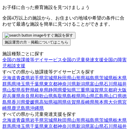
お子様に合った療育施設を見つけましょう
全国4万以上の施設から、お住まいの地域や希望の条件に合
わせて最適な施設を簡単に見つけることができます。
今すぐ施設を探す
施設運営の方・掲載についてはこちら
施設種類ごとに探す
全国の放課後等デイサービス
全国の児童発達支援
全国の障害
児相談支援
すべての県から放課後等デイサービスを探す
北海道
青森県
岩手県
宮城県
秋田県
山形県
福島県
茨城県
栃木県
群馬県
埼玉県
千葉県
東京都
神奈川県
新潟県
富山県
石川県
福井
県
山梨県
長野県
岐阜県
静岡県
愛知県
三重県
滋賀県
京都府
大阪
府
兵庫県
奈良県
和歌山県
鳥取県
島根県
岡山県
広島県
山口県
徳
島県
香川県
愛媛県
高知県
福岡県
佐賀県
長崎県
熊本県
大分県
宮
崎県
鹿児島県
沖縄県
すべての県から児童発達支援を探す
北海道
青森県
岩手県
宮城県
秋田県
山形県
福島県
茨城県
栃木県
群馬県
埼玉県
千葉県
東京都
神奈川県
新潟県
富山県
石川県
福井