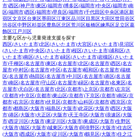
市)
西区(神戸市)
東区(福岡市)
博多区(福岡市)
中央区(福岡市)
南
区(福岡市)
西区(福岡市)
早良区(福岡市)
千代田区
中央区
港区
新
宿区
文京区
台東区
墨田区
江東区
品川区
目黒区
大田区
世田谷区
渋谷区
中野区
杉並区
豊島区
北区
荒川区
板橋区
練馬区
足立区
葛
飾区
江戸川区
主要な区から児童発達支援を探す
西区(さいたま市)
北区(さいたま市)
大宮区(さいたま市)
見沼区
(さいたま市)
中央区(さいたま市)
桜区(さいたま市)
浦和区(さ
いたま市)
南区(さいたま市)
緑区(さいたま市)
岩槻区(さいたま
市)
千種区(名古屋市)
東区(名古屋市)
北区(名古屋市)
西区(名古
屋市)
中村区(名古屋市)
中区(名古屋市)
昭和区(名古屋市)
瑞穂
区(名古屋市)
熱田区(名古屋市)
中川区(名古屋市)
港区(名古屋
市)
南区(名古屋市)
守山区(名古屋市)
緑区(名古屋市)
名東区(名
古屋市)
天白区(名古屋市)
北区(京都市)
上京区(京都市)
左京区
(京都市)
中京区(京都市)
東山区(京都市)
下京区(京都市)
南区(京
都市)
右京区(京都市)
伏見区(京都市)
山科区(京都市)
西京区(京
都市)
都島区(大阪市)
福島区(大阪市)
此花区(大阪市)
西区(大阪
市)
港区(大阪市)
大正区(大阪市)
天王寺区(大阪市)
浪速区(大阪
市)
西淀川区(大阪市)
東淀川区(大阪市)
東成区(大阪市)
生野区
(大阪市)
旭区(大阪市)
城東区(大阪市)
阿倍野区(大阪市)
住吉区
(大阪市)
西成区(大阪市)
淀川区(大阪市)
鶴見区(大阪市)
住之江