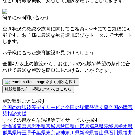
などの情報を掲載、安心して施設を選ぶことができます。
簡単にweb問い合わせ
空き状況の確認や療育に関してご相談もwebにてご気軽に可
能です。お子様に最適な療育環境選びをトータルでサポート
します。
お子様に合った療育施設を見つけましょう
全国4万以上の施設から、お住まいの地域や希望の条件に合
わせて最適な施設を簡単に見つけることができます。
今すぐ施設を探す
施設運営の方・掲載についてはこちら
施設種類ごとに探す
全国の放課後等デイサービス
全国の児童発達支援
全国の障害
児相談支援
すべての県から放課後等デイサービスを探す
北海道
青森県
岩手県
宮城県
秋田県
山形県
福島県
茨城県
栃木県
群馬県
埼玉県
千葉県
東京都
神奈川県
新潟県
富山県
石川県
福井