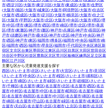
市)
西淀川区(大阪市)
東淀川区(大阪市)
東成区(大阪市)
生野区
(大阪市)
旭区(大阪市)
城東区(大阪市)
阿倍野区(大阪市)
住吉区
(大阪市)
西成区(大阪市)
淀川区(大阪市)
鶴見区(大阪市)
住之江
区(大阪市)
平野区(大阪市)
北区(大阪市)
中央区(大阪市)
堺区(堺
市)
中区(堺市)
東区(堺市)
西区(堺市)
南区(堺市)
北区(堺市)
美原
区(堺市)
東灘区(神戸市)
灘区(神戸市)
兵庫区(神戸市)
長田区(神
戸市)
須磨区(神戸市)
垂水区(神戸市)
北区(神戸市)
中央区(神戸
市)
西区(神戸市)
東区(福岡市)
博多区(福岡市)
中央区(福岡市)
南
区(福岡市)
西区(福岡市)
早良区(福岡市)
千代田区
中央区
港区
新
宿区
文京区
台東区
墨田区
江東区
品川区
目黒区
大田区
世田谷区
渋谷区
中野区
杉並区
豊島区
北区
荒川区
板橋区
練馬区
足立区
葛
飾区
江戸川区
主要な区から児童発達支援を探す
西区(さいたま市)
北区(さいたま市)
大宮区(さいたま市)
見沼区
(さいたま市)
中央区(さいたま市)
桜区(さいたま市)
浦和区(さ
いたま市)
南区(さいたま市)
緑区(さいたま市)
岩槻区(さいたま
市)
千種区(名古屋市)
東区(名古屋市)
北区(名古屋市)
西区(名古
屋市)
中村区(名古屋市)
中区(名古屋市)
昭和区(名古屋市)
瑞穂
区(名古屋市)
熱田区(名古屋市)
中川区(名古屋市)
港区(名古屋
市)
南区(名古屋市)
守山区(名古屋市)
緑区(名古屋市)
名東区(名
古屋市)
天白区(名古屋市)
北区(京都市)
上京区(京都市)
左京区