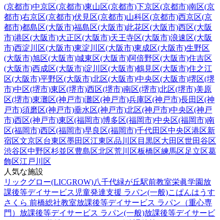
(京都市)
中京区(京都市)
東山区(京都市)
下京区(京都市)
南区(京
都市)
右京区(京都市)
伏見区(京都市)
山科区(京都市)
西京区(京
都市)
都島区(大阪市)
福島区(大阪市)
此花区(大阪市)
西区(大阪
市)
港区(大阪市)
大正区(大阪市)
天王寺区(大阪市)
浪速区(大阪
市)
西淀川区(大阪市)
東淀川区(大阪市)
東成区(大阪市)
生野区
(大阪市)
旭区(大阪市)
城東区(大阪市)
阿倍野区(大阪市)
住吉区
(大阪市)
西成区(大阪市)
淀川区(大阪市)
鶴見区(大阪市)
住之江
区(大阪市)
平野区(大阪市)
北区(大阪市)
中央区(大阪市)
堺区(堺
市)
中区(堺市)
東区(堺市)
西区(堺市)
南区(堺市)
北区(堺市)
美原
区(堺市)
東灘区(神戸市)
灘区(神戸市)
兵庫区(神戸市)
長田区(神
戸市)
須磨区(神戸市)
垂水区(神戸市)
北区(神戸市)
中央区(神戸
市)
西区(神戸市)
東区(福岡市)
博多区(福岡市)
中央区(福岡市)
南
区(福岡市)
西区(福岡市)
早良区(福岡市)
千代田区
中央区
港区
新
宿区
文京区
台東区
墨田区
江東区
品川区
目黒区
大田区
世田谷区
渋谷区
中野区
杉並区
豊島区
北区
荒川区
板橋区
練馬区
足立区
葛
飾区
江戸川区
人気な施設
リックグロー(LICGROW)八千代緑が丘駅前教室
栄眞学園放
課後等デイサービス
児童発達支援 ラパン(一般)
こぱんはうす
さくら 前橋総社教室
放課後等デイサービス ラパン（重心専
門）
放課後等デイサービス ラパン(一般)
放課後等デイサービ