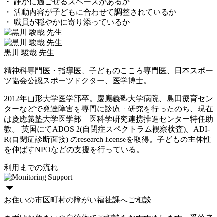
・ 静かに過ごせるスペースがあるか
・ 活動内容が子どもに合わせて調整されているか
・ 職員が穏やかに寄り添っているか
黒川 駿哉 先生
精神科専門医・指導医、子どものこころ専門医、日本スポー
ツ協会公認スポーツドクター、医学博士。
2012年山形大学医学部卒。慶應義塾大学病院、島田療育セン
ターなどで発達障害を専門に診療・研究を行ったのち、現在
は慶應義塾大学医学部 医科学研究連携推進センター特任助
教。 英国にてADOS 2(自閉症スペクトラム観察検査)、ADI-
R(自閉症診断面接) のresearch licenseを取得。子どもの主体性
を伸ばすNPOなどの支援を行っている。
利用までの流れ
お住いの市区町村の障がい福祉課へご相談