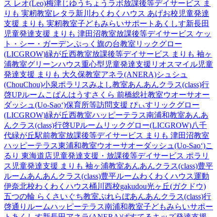
ス レオ(Leo)梅津
じゆうちょうラボ
放課後等デイサービス ま
りも 実籾教室
レタラ新川
わくわくハウス あげお校
児童発達
支援 まりも 実籾教室
子どもみらいサポートあくしす新長田
児童発達支援 まりも 津田沼教室
放課後等デイサービス ケッ
ト・シー・ガーデン
ぷっく旗の台教室
リックグロー
(LICGROW)緑が丘西教室
放課後等デイサービス まりも 袖ヶ
浦教室
グリーンハウス重心型児童発達支援
リオスマイル
児童
発達支援 まりも 大久保教室
アネラ(ANERA)
シュシュ
(ChouChou)小泉
ポラリスみよし教室
あんあんクラス(class)行
啓UPルーム
こぱんはうすさくら 前橋総社教室
ウオーサオー
ダッシュ(Uo-Sao‘)
保育所等訪問支援 ぴぃす
リックグロー
(LICGROW)緑が丘西教室
ハッピーテラス南浦和教室
あんあ
んクラス(class)行啓UPルーム
リックグロー(LICGROW)八千
代緑が丘駅前教室
放課後等デイサービス まりも 津田沼教室
ハッピーテラス東浦和教室
ウオーサオーダッシュ(Uo-Sao‘)
こ
るり 東海道店
児童発達支援・放課後等デイサービス ポラリ
ス
児童発達支援 まりも 袖ヶ浦教室
あんあんクラス(class)豊平
ルーム
あんあんクラス(class)豊平ルーム
わくわくハウス運動
伊奈北校
わくわくハウス桶川西校
gakudou光ヶ丘(ガクドウ)
五つの輪 らくさいぐち教室
ぷれらぼ
あんあんクラス(class)行
啓通りルーム
ハッピーテラス南浦和教室
子どもみらいサポー
トあくしす新長田
アネラ(ANERA)
ぱすてるキッズ
発達支援