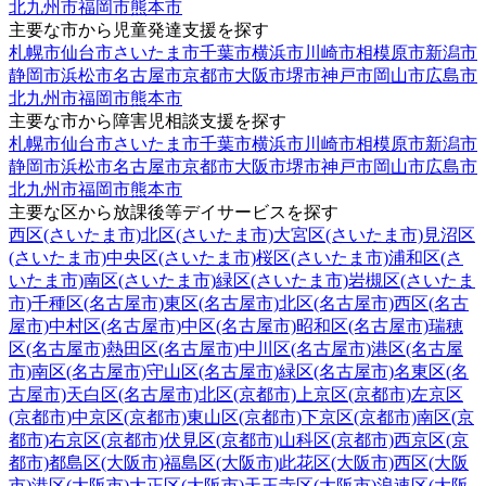
北九州市
福岡市
熊本市
主要な市から児童発達支援を探す
札幌市
仙台市
さいたま市
千葉市
横浜市
川崎市
相模原市
新潟市
静岡市
浜松市
名古屋市
京都市
大阪市
堺市
神戸市
岡山市
広島市
北九州市
福岡市
熊本市
主要な市から障害児相談支援を探す
札幌市
仙台市
さいたま市
千葉市
横浜市
川崎市
相模原市
新潟市
静岡市
浜松市
名古屋市
京都市
大阪市
堺市
神戸市
岡山市
広島市
北九州市
福岡市
熊本市
主要な区から放課後等デイサービスを探す
西区(さいたま市)
北区(さいたま市)
大宮区(さいたま市)
見沼区
(さいたま市)
中央区(さいたま市)
桜区(さいたま市)
浦和区(さ
いたま市)
南区(さいたま市)
緑区(さいたま市)
岩槻区(さいたま
市)
千種区(名古屋市)
東区(名古屋市)
北区(名古屋市)
西区(名古
屋市)
中村区(名古屋市)
中区(名古屋市)
昭和区(名古屋市)
瑞穂
区(名古屋市)
熱田区(名古屋市)
中川区(名古屋市)
港区(名古屋
市)
南区(名古屋市)
守山区(名古屋市)
緑区(名古屋市)
名東区(名
古屋市)
天白区(名古屋市)
北区(京都市)
上京区(京都市)
左京区
(京都市)
中京区(京都市)
東山区(京都市)
下京区(京都市)
南区(京
都市)
右京区(京都市)
伏見区(京都市)
山科区(京都市)
西京区(京
都市)
都島区(大阪市)
福島区(大阪市)
此花区(大阪市)
西区(大阪
市)
港区(大阪市)
大正区(大阪市)
天王寺区(大阪市)
浪速区(大阪