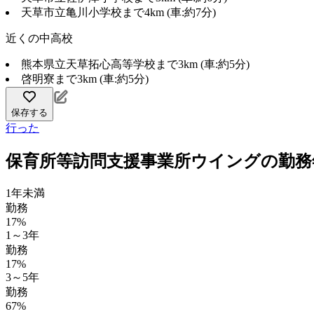
天草市立亀川小学校まで4km (車:約7分)
近くの中高校
熊本県立天草拓心高等学校まで3km (車:約5分)
啓明寮まで3km (車:約5分)
保存する
行った
保育所等訪問支援事業所ウイングの勤務
1年未満
勤務
17%
1～3年
勤務
17%
3～5年
勤務
67%