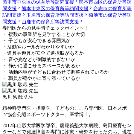
熊本市中央区の保育所等訪問支援
熊本市西区の保育所等訪
問支援
熊本市東区の保育所等訪問支援
合志市の保育所等
訪問支援
玉名市の保育所等訪問支援
菊池市の保育所等訪
問支援
山鹿市の保育所等訪問支援
専門医からの見学時チェックポイント！
・ 複数の事業所を見学することが大切
・ 子どもが安心できる雰囲気か
・活動やルールがわかりやすいか
・道具や遊具が安全で選択肢があるか
・ 音や光などが刺激的すぎないか
・ 静かに過ごせるスペースがあるか
・ 活動内容が子どもに合わせて調整されているか
・ 職員が穏やかに寄り添っているか
黒川 駿哉 先生
精神科専門医・指導医、子どものこころ専門医、日本スポー
ツ協会公認スポーツドクター、医学博士。
2012年山形大学医学部卒。慶應義塾大学病院、島田療育セン
ターなどで発達障害を専門に診療・研究を行ったのち、現在