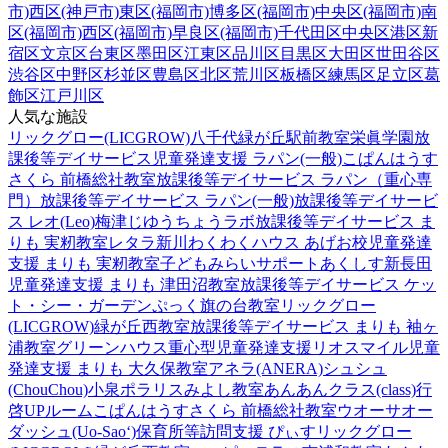
市)
西区(神戸市)
東区(福岡市)
博多区(福岡市)
中央区(福岡市)
南
区(福岡市)
西区(福岡市)
早良区(福岡市)
千代田区
中央区
港区
新
宿区
文京区
台東区
墨田区
江東区
品川区
目黒区
大田区
世田谷区
渋谷区
中野区
杉並区
豊島区
北区
荒川区
板橋区
練馬区
足立区
葛
飾区
江戸川区
人気な施設
リックグロー(LICGROW)八千代緑が丘駅前教室
栄眞学園放
課後等デイサービス
児童発達支援 ラパン(一般)
こぱんはうす
さくら 前橋総社教室
放課後等デイサービス ラパン（重心専
門）
放課後等デイサービス ラパン(一般)
放課後等デイサービ
ス レオ(Leo)梅津
じゆうちょうラボ
放課後等デイサービス ま
りも 実籾教室
レタラ新川
わくわくハウス あげお校
児童発達
支援 まりも 実籾教室
子どもみらいサポートあくしす新長田
児童発達支援 まりも 津田沼教室
放課後等デイサービス ケッ
ト・シー・ガーデン
ぷっく旗の台教室
リックグロー
(LICGROW)緑が丘西教室
放課後等デイサービス まりも 袖ヶ
浦教室
グリーンハウス重心型児童発達支援
リオスマイル
児童
発達支援 まりも 大久保教室
アネラ(ANERA)
シュシュ
(ChouChou)小泉
ポラリスみよし教室
あんあんクラス(class)行
啓UPルーム
こぱんはうすさくら 前橋総社教室
ウオーサオー
ダッシュ(Uo-Sao‘)
保育所等訪問支援 ぴぃす
リックグロー