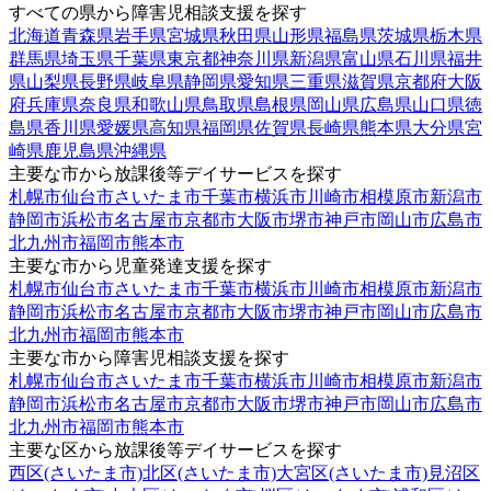
すべての県から障害児相談支援を探す
北海道
青森県
岩手県
宮城県
秋田県
山形県
福島県
茨城県
栃木県
群馬県
埼玉県
千葉県
東京都
神奈川県
新潟県
富山県
石川県
福井
県
山梨県
長野県
岐阜県
静岡県
愛知県
三重県
滋賀県
京都府
大阪
府
兵庫県
奈良県
和歌山県
鳥取県
島根県
岡山県
広島県
山口県
徳
島県
香川県
愛媛県
高知県
福岡県
佐賀県
長崎県
熊本県
大分県
宮
崎県
鹿児島県
沖縄県
主要な市から放課後等デイサービスを探す
札幌市
仙台市
さいたま市
千葉市
横浜市
川崎市
相模原市
新潟市
静岡市
浜松市
名古屋市
京都市
大阪市
堺市
神戸市
岡山市
広島市
北九州市
福岡市
熊本市
主要な市から児童発達支援を探す
札幌市
仙台市
さいたま市
千葉市
横浜市
川崎市
相模原市
新潟市
静岡市
浜松市
名古屋市
京都市
大阪市
堺市
神戸市
岡山市
広島市
北九州市
福岡市
熊本市
主要な市から障害児相談支援を探す
札幌市
仙台市
さいたま市
千葉市
横浜市
川崎市
相模原市
新潟市
静岡市
浜松市
名古屋市
京都市
大阪市
堺市
神戸市
岡山市
広島市
北九州市
福岡市
熊本市
主要な区から放課後等デイサービスを探す
西区(さいたま市)
北区(さいたま市)
大宮区(さいたま市)
見沼区