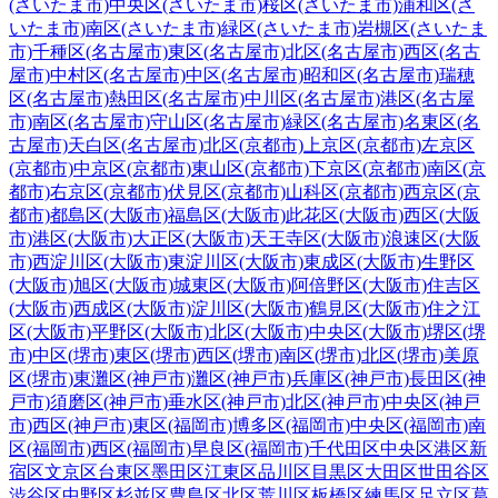
(さいたま市)
中央区(さいたま市)
桜区(さいたま市)
浦和区(さ
いたま市)
南区(さいたま市)
緑区(さいたま市)
岩槻区(さいたま
市)
千種区(名古屋市)
東区(名古屋市)
北区(名古屋市)
西区(名古
屋市)
中村区(名古屋市)
中区(名古屋市)
昭和区(名古屋市)
瑞穂
区(名古屋市)
熱田区(名古屋市)
中川区(名古屋市)
港区(名古屋
市)
南区(名古屋市)
守山区(名古屋市)
緑区(名古屋市)
名東区(名
古屋市)
天白区(名古屋市)
北区(京都市)
上京区(京都市)
左京区
(京都市)
中京区(京都市)
東山区(京都市)
下京区(京都市)
南区(京
都市)
右京区(京都市)
伏見区(京都市)
山科区(京都市)
西京区(京
都市)
都島区(大阪市)
福島区(大阪市)
此花区(大阪市)
西区(大阪
市)
港区(大阪市)
大正区(大阪市)
天王寺区(大阪市)
浪速区(大阪
市)
西淀川区(大阪市)
東淀川区(大阪市)
東成区(大阪市)
生野区
(大阪市)
旭区(大阪市)
城東区(大阪市)
阿倍野区(大阪市)
住吉区
(大阪市)
西成区(大阪市)
淀川区(大阪市)
鶴見区(大阪市)
住之江
区(大阪市)
平野区(大阪市)
北区(大阪市)
中央区(大阪市)
堺区(堺
市)
中区(堺市)
東区(堺市)
西区(堺市)
南区(堺市)
北区(堺市)
美原
区(堺市)
東灘区(神戸市)
灘区(神戸市)
兵庫区(神戸市)
長田区(神
戸市)
須磨区(神戸市)
垂水区(神戸市)
北区(神戸市)
中央区(神戸
市)
西区(神戸市)
東区(福岡市)
博多区(福岡市)
中央区(福岡市)
南
区(福岡市)
西区(福岡市)
早良区(福岡市)
千代田区
中央区
港区
新
宿区
文京区
台東区
墨田区
江東区
品川区
目黒区
大田区
世田谷区
渋谷区
中野区
杉並区
豊島区
北区
荒川区
板橋区
練馬区
足立区
葛