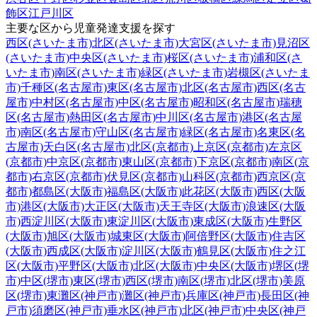
飾区
江戸川区
主要な区から児童発達支援を探す
西区(さいたま市)
北区(さいたま市)
大宮区(さいたま市)
見沼区
(さいたま市)
中央区(さいたま市)
桜区(さいたま市)
浦和区(さ
いたま市)
南区(さいたま市)
緑区(さいたま市)
岩槻区(さいたま
市)
千種区(名古屋市)
東区(名古屋市)
北区(名古屋市)
西区(名古
屋市)
中村区(名古屋市)
中区(名古屋市)
昭和区(名古屋市)
瑞穂
区(名古屋市)
熱田区(名古屋市)
中川区(名古屋市)
港区(名古屋
市)
南区(名古屋市)
守山区(名古屋市)
緑区(名古屋市)
名東区(名
古屋市)
天白区(名古屋市)
北区(京都市)
上京区(京都市)
左京区
(京都市)
中京区(京都市)
東山区(京都市)
下京区(京都市)
南区(京
都市)
右京区(京都市)
伏見区(京都市)
山科区(京都市)
西京区(京
都市)
都島区(大阪市)
福島区(大阪市)
此花区(大阪市)
西区(大阪
市)
港区(大阪市)
大正区(大阪市)
天王寺区(大阪市)
浪速区(大阪
市)
西淀川区(大阪市)
東淀川区(大阪市)
東成区(大阪市)
生野区
(大阪市)
旭区(大阪市)
城東区(大阪市)
阿倍野区(大阪市)
住吉区
(大阪市)
西成区(大阪市)
淀川区(大阪市)
鶴見区(大阪市)
住之江
区(大阪市)
平野区(大阪市)
北区(大阪市)
中央区(大阪市)
堺区(堺
市)
中区(堺市)
東区(堺市)
西区(堺市)
南区(堺市)
北区(堺市)
美原
区(堺市)
東灘区(神戸市)
灘区(神戸市)
兵庫区(神戸市)
長田区(神
戸市)
須磨区(神戸市)
垂水区(神戸市)
北区(神戸市)
中央区(神戸