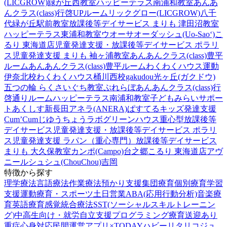
(LICGROW)緑が丘西教室
ハッピーテラス南浦和教室
あんあ
んクラス(class)行啓UPルーム
リックグロー(LICGROW)八千
代緑が丘駅前教室
放課後等デイサービス まりも 津田沼教室
ハッピーテラス東浦和教室
ウオーサオーダッシュ(Uo-Sao‘)
こ
るり 東海道店
児童発達支援・放課後等デイサービス ポラリ
ス
児童発達支援 まりも 袖ヶ浦教室
あんあんクラス(class)豊平
ルーム
あんあんクラス(class)豊平ルーム
わくわくハウス運動
伊奈北校
わくわくハウス桶川西校
gakudou光ヶ丘(ガクドウ)
五つの輪 らくさいぐち教室
ぷれらぼ
あんあんクラス(class)行
啓通りルーム
ハッピーテラス南浦和教室
子どもみらいサポー
トあくしす新長田
アネラ(ANERA)
ぱすてるキッズ
発達支援
Cum’Cum
じゆうちょうラボ
グリーンハウス重心型放課後等
デイサービス
児童発達支援・放課後等デイサービス ポラリ
ス
児童発達支援 ラパン（重心専門）
放課後等デイサービス
まりも 大久保教室
カンポ(Campo)台之郷
こるり 東海道店
アヴ
ニール
シュシュ(ChouChou)吉岡
特徴から探す
理学療法
言語療法
作業療法
預かり支援
集団療育
個別療育
学習
支援
運動療育・スポーツ
土日営業
ABA(応用行動分析)
音楽療
育
英語療育
感覚統合療法
SST(ソーシャルスキルトレーニン
グ)
中高生向け・就労自立支援
プログラミング療育
送迎あり
重症心身対応
民間運営
アプリ×TODAY
ハビー
リタリコジュ