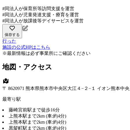
#同法人が保育所等訪問支援を運営
#同法人が児童発達支援・療育を運営
#同法人が放課後等デイサービスを運営
保存する
行った
施設の公式HPはこちら
※最新情報は必ず事業所にご確認ください
地図・アクセス
〒 8620971 熊本県熊本市中央区大江４−２−１ イオン熊本中
最寄り駅
藤崎宮前駅まで徒歩16分
上熊本駅まで2km (車:約4分)
上熊本駅まで2km (車:約4分)
黒髪町駅まで2km (車:約4分)