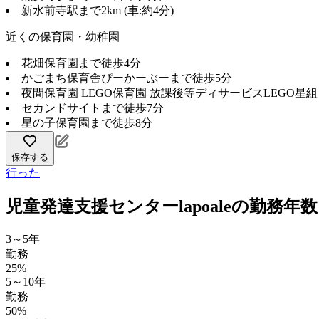
新水前寺駅まで2km (車:約4分)
近くの保育園・幼稚園
花畑保育園まで徒歩4分
かごまち保育舎ぴーかーぶーまで徒歩5分
夜間保育園 LEGO保育園 放課後等ディサービスLEGO星
セカンドサイトまで徒歩7分
星の子保育園まで徒歩8分
保存する
行った
児童発達支援センターlapoaleの勤務年
3～5年
勤務
25%
5～10年
勤務
50%