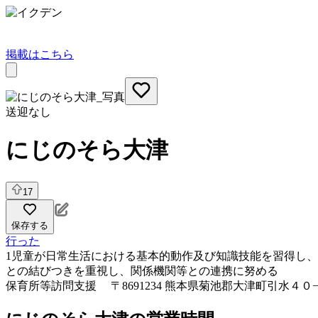
掲載はこちら
送迎なし
にじのそら大津
17
保存する
行った
1児童が日常生活における基本的動作及び知識技能を習得し、
との結びつきを重視し、関係機関等との連携に努める
保育所等訪問支援
〒8691234 熊本県菊池郡大津町引水４