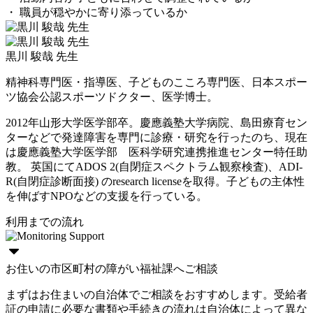
・ 職員が穏やかに寄り添っているか
黒川 駿哉 先生
精神科専門医・指導医、子どものこころ専門医、日本スポー
ツ協会公認スポーツドクター、医学博士。
2012年山形大学医学部卒。慶應義塾大学病院、島田療育セン
ターなどで発達障害を専門に診療・研究を行ったのち、現在
は慶應義塾大学医学部 医科学研究連携推進センター特任助
教。 英国にてADOS 2(自閉症スペクトラム観察検査)、ADI-
R(自閉症診断面接) のresearch licenseを取得。子どもの主体性
を伸ばすNPOなどの支援を行っている。
利用までの流れ
お住いの市区町村の障がい福祉課へご相談
まずはお住まいの自治体でご相談をおすすめします。受給者
証の申請に必要な書類や手続きの流れは自治体によって異な