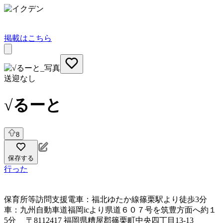
掲載はこちら
送迎なし
√るーと
8
保存する
行った
保育所等訪問支援
電車：福北ゆたか線篠栗駅より徒歩3分
車：九州自動車道福岡icより県道６０７号を筑豊方面へ約１
5分 〒8112417 福岡県糟屋郡篠栗町中央四丁目13‐13