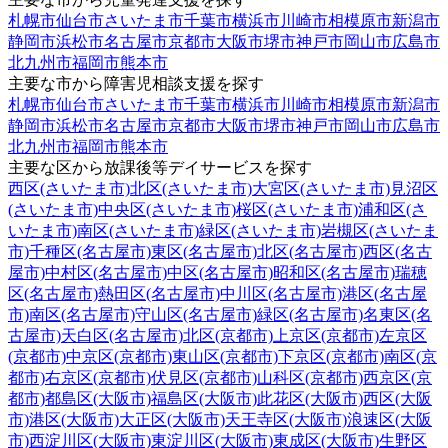
札幌市
仙台市
さいたま市
千葉市
横浜市
川崎市
相模原市
新潟市
静岡市
浜松市
名古屋市
京都市
大阪市
堺市
神戸市
岡山市
広島市
北九州市
福岡市
熊本市
主要な市から障害児相談支援を探す
札幌市
仙台市
さいたま市
千葉市
横浜市
川崎市
相模原市
新潟市
静岡市
浜松市
名古屋市
京都市
大阪市
堺市
神戸市
岡山市
広島市
北九州市
福岡市
熊本市
主要な区から放課後等デイサービスを探す
西区(さいたま市)
北区(さいたま市)
大宮区(さいたま市)
見沼区
(さいたま市)
中央区(さいたま市)
桜区(さいたま市)
浦和区(さ
いたま市)
南区(さいたま市)
緑区(さいたま市)
岩槻区(さいたま
市)
千種区(名古屋市)
東区(名古屋市)
北区(名古屋市)
西区(名古
屋市)
中村区(名古屋市)
中区(名古屋市)
昭和区(名古屋市)
瑞穂
区(名古屋市)
熱田区(名古屋市)
中川区(名古屋市)
港区(名古屋
市)
南区(名古屋市)
守山区(名古屋市)
緑区(名古屋市)
名東区(名
古屋市)
天白区(名古屋市)
北区(京都市)
上京区(京都市)
左京区
(京都市)
中京区(京都市)
東山区(京都市)
下京区(京都市)
南区(京
都市)
右京区(京都市)
伏見区(京都市)
山科区(京都市)
西京区(京
都市)
都島区(大阪市)
福島区(大阪市)
此花区(大阪市)
西区(大阪
市)
港区(大阪市)
大正区(大阪市)
天王寺区(大阪市)
浪速区(大阪
市)
西淀川区(大阪市)
東淀川区(大阪市)
東成区(大阪市)
生野区