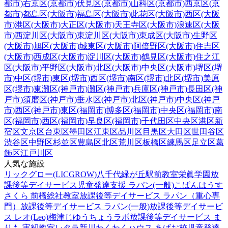
都市)
右京区(京都市)
伏見区(京都市)
山科区(京都市)
西京区(京
都市)
都島区(大阪市)
福島区(大阪市)
此花区(大阪市)
西区(大阪
市)
港区(大阪市)
大正区(大阪市)
天王寺区(大阪市)
浪速区(大阪
市)
西淀川区(大阪市)
東淀川区(大阪市)
東成区(大阪市)
生野区
(大阪市)
旭区(大阪市)
城東区(大阪市)
阿倍野区(大阪市)
住吉区
(大阪市)
西成区(大阪市)
淀川区(大阪市)
鶴見区(大阪市)
住之江
区(大阪市)
平野区(大阪市)
北区(大阪市)
中央区(大阪市)
堺区(堺
市)
中区(堺市)
東区(堺市)
西区(堺市)
南区(堺市)
北区(堺市)
美原
区(堺市)
東灘区(神戸市)
灘区(神戸市)
兵庫区(神戸市)
長田区(神
戸市)
須磨区(神戸市)
垂水区(神戸市)
北区(神戸市)
中央区(神戸
市)
西区(神戸市)
東区(福岡市)
博多区(福岡市)
中央区(福岡市)
南
区(福岡市)
西区(福岡市)
早良区(福岡市)
千代田区
中央区
港区
新
宿区
文京区
台東区
墨田区
江東区
品川区
目黒区
大田区
世田谷区
渋谷区
中野区
杉並区
豊島区
北区
荒川区
板橋区
練馬区
足立区
葛
飾区
江戸川区
人気な施設
リックグロー(LICGROW)八千代緑が丘駅前教室
栄眞学園放
課後等デイサービス
児童発達支援 ラパン(一般)
こぱんはうす
さくら 前橋総社教室
放課後等デイサービス ラパン（重心専
門）
放課後等デイサービス ラパン(一般)
放課後等デイサービ
ス レオ(Leo)梅津
じゆうちょうラボ
放課後等デイサービス ま
りも 実籾教室
レタラ新川
わくわくハウス あげお校
児童発達