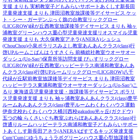
支援 まりも 実籾教室
子どもみらいサポートあくしす新長田
児童発達支援 まりも 津田沼教室
放課後等デイサービス ケッ
ト・シー・ガーデン
ぷっく旗の台教室
リックグロー
(LICGROW)緑が丘西教室
放課後等デイサービス まりも 袖ヶ
浦教室
グリーンハウス重心型児童発達支援
リオスマイル
児童
発達支援 まりも 大久保教室
アネラ(ANERA)
シュシュ
(ChouChou)小泉
ポラリスみよし教室
あんあんクラス(class)行
啓UPルーム
こぱんはうすさくら 前橋総社教室
ウオーサオー
ダッシュ(Uo-Sao‘)
保育所等訪問支援 ぴぃす
リックグロー
(LICGROW)緑が丘西教室
ハッピーテラス南浦和教室
あんあ
んクラス(class)行啓UPルーム
リックグロー(LICGROW)八千
代緑が丘駅前教室
放課後等デイサービス まりも 津田沼教室
ハッピーテラス東浦和教室
ウオーサオーダッシュ(Uo-Sao‘)
こ
るり 東海道店
児童発達支援・放課後等デイサービス ポラリ
ス
児童発達支援 まりも 袖ヶ浦教室
あんあんクラス(class)豊平
ルーム
あんあんクラス(class)豊平ルーム
わくわくハウス運動
伊奈北校
わくわくハウス桶川西校
gakudou光ヶ丘(ガクドウ)
五つの輪 らくさいぐち教室
ぷれらぼ
あんあんクラス(class)行
啓通りルーム
ハッピーテラス南浦和教室
子どもみらいサポー
トあくしす新長田
アネラ(ANERA)
ぱすてるキッズ
発達支援
Cum’Cum
じゆうちょうラボ
グリーンハウス重心型放課後等