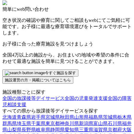
簡単にweb問い合わせ
空き状況の確認や療育に関してご相談もwebにてご気軽に可
能です。お子様に最適な療育環境選びをトータルでサポート
します。
お子様に合った療育施設を見つけましょう
全国4万以上の施設から、お住まいの地域や希望の条件に合
わせて最適な施設を簡単に見つけることができます。
今すぐ施設を探す
施設運営の方・掲載についてはこちら
施設種類ごとに探す
全国の放課後等デイサービス
全国の児童発達支援
全国の障害
児相談支援
すべての県から放課後等デイサービスを探す
北海道
青森県
岩手県
宮城県
秋田県
山形県
福島県
茨城県
栃木県
群馬県
埼玉県
千葉県
東京都
神奈川県
新潟県
富山県
石川県
福井
県
山梨県
長野県
岐阜県
静岡県
愛知県
三重県
滋賀県
京都府
大阪