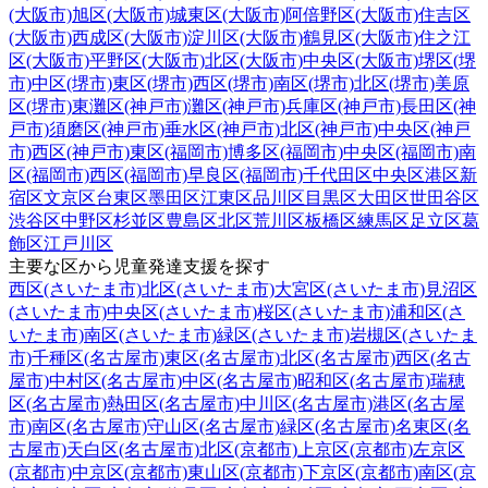
(大阪市)
旭区(大阪市)
城東区(大阪市)
阿倍野区(大阪市)
住吉区
(大阪市)
西成区(大阪市)
淀川区(大阪市)
鶴見区(大阪市)
住之江
区(大阪市)
平野区(大阪市)
北区(大阪市)
中央区(大阪市)
堺区(堺
市)
中区(堺市)
東区(堺市)
西区(堺市)
南区(堺市)
北区(堺市)
美原
区(堺市)
東灘区(神戸市)
灘区(神戸市)
兵庫区(神戸市)
長田区(神
戸市)
須磨区(神戸市)
垂水区(神戸市)
北区(神戸市)
中央区(神戸
市)
西区(神戸市)
東区(福岡市)
博多区(福岡市)
中央区(福岡市)
南
区(福岡市)
西区(福岡市)
早良区(福岡市)
千代田区
中央区
港区
新
宿区
文京区
台東区
墨田区
江東区
品川区
目黒区
大田区
世田谷区
渋谷区
中野区
杉並区
豊島区
北区
荒川区
板橋区
練馬区
足立区
葛
飾区
江戸川区
主要な区から児童発達支援を探す
西区(さいたま市)
北区(さいたま市)
大宮区(さいたま市)
見沼区
(さいたま市)
中央区(さいたま市)
桜区(さいたま市)
浦和区(さ
いたま市)
南区(さいたま市)
緑区(さいたま市)
岩槻区(さいたま
市)
千種区(名古屋市)
東区(名古屋市)
北区(名古屋市)
西区(名古
屋市)
中村区(名古屋市)
中区(名古屋市)
昭和区(名古屋市)
瑞穂
区(名古屋市)
熱田区(名古屋市)
中川区(名古屋市)
港区(名古屋
市)
南区(名古屋市)
守山区(名古屋市)
緑区(名古屋市)
名東区(名
古屋市)
天白区(名古屋市)
北区(京都市)
上京区(京都市)
左京区
(京都市)
中京区(京都市)
東山区(京都市)
下京区(京都市)
南区(京