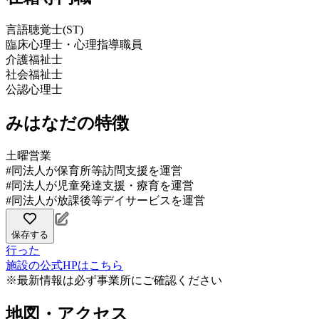
言語聴覚士(ST)
臨床心理士・心理指導職員
介護福祉士
社会福祉士
公認心理士
みはなだの特徴
土曜営業
#同法人が保育所等訪問支援を運営
#同法人が児童発達支援・療育を運営
#同法人が放課後等デイサービスを運営
保存する
行った
施設の公式HPはこちら
※最新情報は必ず事業所にご確認ください
地図・アクセス