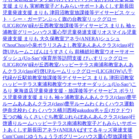
支援 まりも 実籾教室
子どもみらいサポートあくしす新長田
児童発達支援 まりも 津田沼教室
放課後等デイサービス ケッ
ト・シー・ガーデン
ぷっく旗の台教室
リックグロー
(LICGROW)緑が丘西教室
放課後等デイサービス まりも 袖ヶ
浦教室
グリーンハウス重心型児童発達支援
リオスマイル
児童
発達支援 まりも 大久保教室
アネラ(ANERA)
シュシュ
(ChouChou)小泉
ポラリスみよし教室
あんあんクラス(class)行
啓UPルーム
こぱんはうすさくら 前橋総社教室
ウオーサオー
ダッシュ(Uo-Sao‘)
保育所等訪問支援 ぴぃす
リックグロー
(LICGROW)緑が丘西教室
ハッピーテラス南浦和教室
あんあ
んクラス(class)行啓UPルーム
リックグロー(LICGROW)八千
代緑が丘駅前教室
放課後等デイサービス まりも 津田沼教室
ハッピーテラス東浦和教室
ウオーサオーダッシュ(Uo-Sao‘)
こ
るり 東海道店
児童発達支援・放課後等デイサービス ポラリ
ス
児童発達支援 まりも 袖ヶ浦教室
あんあんクラス(class)豊平
ルーム
あんあんクラス(class)豊平ルーム
わくわくハウス運動
伊奈北校
わくわくハウス桶川西校
gakudou光ヶ丘(ガクドウ)
五つの輪 らくさいぐち教室
ぷれらぼ
あんあんクラス(class)行
啓通りルーム
ハッピーテラス南浦和教室
子どもみらいサポー
トあくしす新長田
アネラ(ANERA)
ぱすてるキッズ
発達支援
Cum’Cum
じゆうちょうラボ
グリーンハウス重心型放課後等