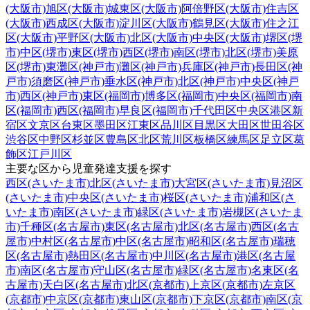
(大阪市)
旭区(大阪市)
城東区(大阪市)
阿倍野区(大阪市)
住吉区
(大阪市)
西成区(大阪市)
淀川区(大阪市)
鶴見区(大阪市)
住之江
区(大阪市)
平野区(大阪市)
北区(大阪市)
中央区(大阪市)
堺区(堺
市)
中区(堺市)
東区(堺市)
西区(堺市)
南区(堺市)
北区(堺市)
美原
区(堺市)
東灘区(神戸市)
灘区(神戸市)
兵庫区(神戸市)
長田区(神
戸市)
須磨区(神戸市)
垂水区(神戸市)
北区(神戸市)
中央区(神戸
市)
西区(神戸市)
東区(福岡市)
博多区(福岡市)
中央区(福岡市)
南
区(福岡市)
西区(福岡市)
早良区(福岡市)
千代田区
中央区
港区
新
宿区
文京区
台東区
墨田区
江東区
品川区
目黒区
大田区
世田谷区
渋谷区
中野区
杉並区
豊島区
北区
荒川区
板橋区
練馬区
足立区
葛
飾区
江戸川区
主要な区から児童発達支援を探す
西区(さいたま市)
北区(さいたま市)
大宮区(さいたま市)
見沼区
(さいたま市)
中央区(さいたま市)
桜区(さいたま市)
浦和区(さ
いたま市)
南区(さいたま市)
緑区(さいたま市)
岩槻区(さいたま
市)
千種区(名古屋市)
東区(名古屋市)
北区(名古屋市)
西区(名古
屋市)
中村区(名古屋市)
中区(名古屋市)
昭和区(名古屋市)
瑞穂
区(名古屋市)
熱田区(名古屋市)
中川区(名古屋市)
港区(名古屋
市)
南区(名古屋市)
守山区(名古屋市)
緑区(名古屋市)
名東区(名
古屋市)
天白区(名古屋市)
北区(京都市)
上京区(京都市)
左京区
(京都市)
中京区(京都市)
東山区(京都市)
下京区(京都市)
南区(京