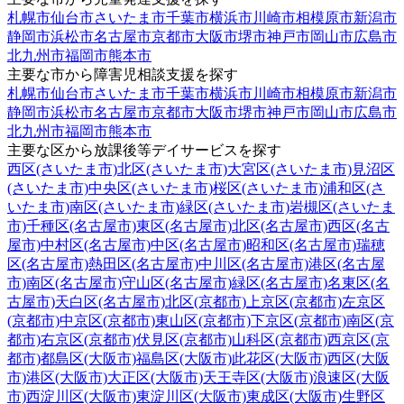
札幌市
仙台市
さいたま市
千葉市
横浜市
川崎市
相模原市
新潟市
静岡市
浜松市
名古屋市
京都市
大阪市
堺市
神戸市
岡山市
広島市
北九州市
福岡市
熊本市
主要な市から障害児相談支援を探す
札幌市
仙台市
さいたま市
千葉市
横浜市
川崎市
相模原市
新潟市
静岡市
浜松市
名古屋市
京都市
大阪市
堺市
神戸市
岡山市
広島市
北九州市
福岡市
熊本市
主要な区から放課後等デイサービスを探す
西区(さいたま市)
北区(さいたま市)
大宮区(さいたま市)
見沼区
(さいたま市)
中央区(さいたま市)
桜区(さいたま市)
浦和区(さ
いたま市)
南区(さいたま市)
緑区(さいたま市)
岩槻区(さいたま
市)
千種区(名古屋市)
東区(名古屋市)
北区(名古屋市)
西区(名古
屋市)
中村区(名古屋市)
中区(名古屋市)
昭和区(名古屋市)
瑞穂
区(名古屋市)
熱田区(名古屋市)
中川区(名古屋市)
港区(名古屋
市)
南区(名古屋市)
守山区(名古屋市)
緑区(名古屋市)
名東区(名
古屋市)
天白区(名古屋市)
北区(京都市)
上京区(京都市)
左京区
(京都市)
中京区(京都市)
東山区(京都市)
下京区(京都市)
南区(京
都市)
右京区(京都市)
伏見区(京都市)
山科区(京都市)
西京区(京
都市)
都島区(大阪市)
福島区(大阪市)
此花区(大阪市)
西区(大阪
市)
港区(大阪市)
大正区(大阪市)
天王寺区(大阪市)
浪速区(大阪
市)
西淀川区(大阪市)
東淀川区(大阪市)
東成区(大阪市)
生野区