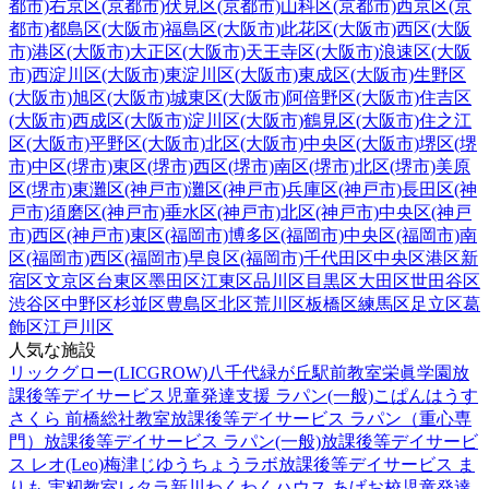
都市)
右京区(京都市)
伏見区(京都市)
山科区(京都市)
西京区(京
都市)
都島区(大阪市)
福島区(大阪市)
此花区(大阪市)
西区(大阪
市)
港区(大阪市)
大正区(大阪市)
天王寺区(大阪市)
浪速区(大阪
市)
西淀川区(大阪市)
東淀川区(大阪市)
東成区(大阪市)
生野区
(大阪市)
旭区(大阪市)
城東区(大阪市)
阿倍野区(大阪市)
住吉区
(大阪市)
西成区(大阪市)
淀川区(大阪市)
鶴見区(大阪市)
住之江
区(大阪市)
平野区(大阪市)
北区(大阪市)
中央区(大阪市)
堺区(堺
市)
中区(堺市)
東区(堺市)
西区(堺市)
南区(堺市)
北区(堺市)
美原
区(堺市)
東灘区(神戸市)
灘区(神戸市)
兵庫区(神戸市)
長田区(神
戸市)
須磨区(神戸市)
垂水区(神戸市)
北区(神戸市)
中央区(神戸
市)
西区(神戸市)
東区(福岡市)
博多区(福岡市)
中央区(福岡市)
南
区(福岡市)
西区(福岡市)
早良区(福岡市)
千代田区
中央区
港区
新
宿区
文京区
台東区
墨田区
江東区
品川区
目黒区
大田区
世田谷区
渋谷区
中野区
杉並区
豊島区
北区
荒川区
板橋区
練馬区
足立区
葛
飾区
江戸川区
人気な施設
リックグロー(LICGROW)八千代緑が丘駅前教室
栄眞学園放
課後等デイサービス
児童発達支援 ラパン(一般)
こぱんはうす
さくら 前橋総社教室
放課後等デイサービス ラパン（重心専
門）
放課後等デイサービス ラパン(一般)
放課後等デイサービ
ス レオ(Leo)梅津
じゆうちょうラボ
放課後等デイサービス ま
りも 実籾教室
レタラ新川
わくわくハウス あげお校
児童発達