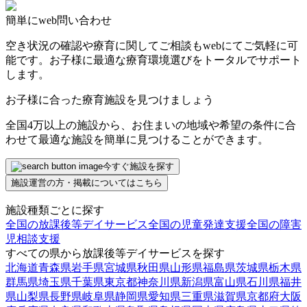
簡単にweb問い合わせ
空き状況の確認や療育に関してご相談もwebにてご気軽に可
能です。お子様に最適な療育環境選びをトータルでサポート
します。
お子様に合った療育施設を見つけましょう
全国4万以上の施設から、お住まいの地域や希望の条件に合
わせて最適な施設を簡単に見つけることができます。
今すぐ施設を探す
施設運営の方・掲載についてはこちら
施設種類ごとに探す
全国の放課後等デイサービス
全国の児童発達支援
全国の障害
児相談支援
すべての県から放課後等デイサービスを探す
北海道
青森県
岩手県
宮城県
秋田県
山形県
福島県
茨城県
栃木県
群馬県
埼玉県
千葉県
東京都
神奈川県
新潟県
富山県
石川県
福井
県
山梨県
長野県
岐阜県
静岡県
愛知県
三重県
滋賀県
京都府
大阪