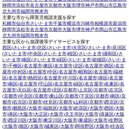
静岡市
浜松市
名古屋市
京都市
大阪市
堺市
神戸市
岡山市
広島市
北九州市
福岡市
熊本市
主要な市から障害児相談支援を探す
札幌市
仙台市
さいたま市
千葉市
横浜市
川崎市
相模原市
新潟市
静岡市
浜松市
名古屋市
京都市
大阪市
堺市
神戸市
岡山市
広島市
北九州市
福岡市
熊本市
主要な区から放課後等デイサービスを探す
西区(さいたま市)
北区(さいたま市)
大宮区(さいたま市)
見沼区
(さいたま市)
中央区(さいたま市)
桜区(さいたま市)
浦和区(さ
いたま市)
南区(さいたま市)
緑区(さいたま市)
岩槻区(さいたま
市)
千種区(名古屋市)
東区(名古屋市)
北区(名古屋市)
西区(名古
屋市)
中村区(名古屋市)
中区(名古屋市)
昭和区(名古屋市)
瑞穂
区(名古屋市)
熱田区(名古屋市)
中川区(名古屋市)
港区(名古屋
市)
南区(名古屋市)
守山区(名古屋市)
緑区(名古屋市)
名東区(名
古屋市)
天白区(名古屋市)
北区(京都市)
上京区(京都市)
左京区
(京都市)
中京区(京都市)
東山区(京都市)
下京区(京都市)
南区(京
都市)
右京区(京都市)
伏見区(京都市)
山科区(京都市)
西京区(京
都市)
都島区(大阪市)
福島区(大阪市)
此花区(大阪市)
西区(大阪
市)
港区(大阪市)
大正区(大阪市)
天王寺区(大阪市)
浪速区(大阪
市)
西淀川区(大阪市)
東淀川区(大阪市)
東成区(大阪市)
生野区
(大阪市)
旭区(大阪市)
城東区(大阪市)
阿倍野区(大阪市)
住吉区