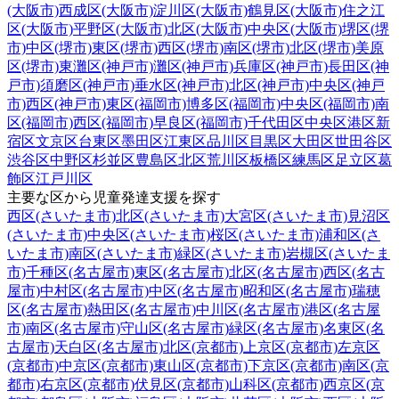
(大阪市)
西成区(大阪市)
淀川区(大阪市)
鶴見区(大阪市)
住之江
区(大阪市)
平野区(大阪市)
北区(大阪市)
中央区(大阪市)
堺区(堺
市)
中区(堺市)
東区(堺市)
西区(堺市)
南区(堺市)
北区(堺市)
美原
区(堺市)
東灘区(神戸市)
灘区(神戸市)
兵庫区(神戸市)
長田区(神
戸市)
須磨区(神戸市)
垂水区(神戸市)
北区(神戸市)
中央区(神戸
市)
西区(神戸市)
東区(福岡市)
博多区(福岡市)
中央区(福岡市)
南
区(福岡市)
西区(福岡市)
早良区(福岡市)
千代田区
中央区
港区
新
宿区
文京区
台東区
墨田区
江東区
品川区
目黒区
大田区
世田谷区
渋谷区
中野区
杉並区
豊島区
北区
荒川区
板橋区
練馬区
足立区
葛
飾区
江戸川区
主要な区から児童発達支援を探す
西区(さいたま市)
北区(さいたま市)
大宮区(さいたま市)
見沼区
(さいたま市)
中央区(さいたま市)
桜区(さいたま市)
浦和区(さ
いたま市)
南区(さいたま市)
緑区(さいたま市)
岩槻区(さいたま
市)
千種区(名古屋市)
東区(名古屋市)
北区(名古屋市)
西区(名古
屋市)
中村区(名古屋市)
中区(名古屋市)
昭和区(名古屋市)
瑞穂
区(名古屋市)
熱田区(名古屋市)
中川区(名古屋市)
港区(名古屋
市)
南区(名古屋市)
守山区(名古屋市)
緑区(名古屋市)
名東区(名
古屋市)
天白区(名古屋市)
北区(京都市)
上京区(京都市)
左京区
(京都市)
中京区(京都市)
東山区(京都市)
下京区(京都市)
南区(京
都市)
右京区(京都市)
伏見区(京都市)
山科区(京都市)
西京区(京