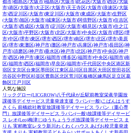
都市)
都島区(大阪市)
福島区(大阪市)
此花区(大阪市)
西区(大阪
市)
港区(大阪市)
大正区(大阪市)
天王寺区(大阪市)
浪速区(大阪
市)
西淀川区(大阪市)
東淀川区(大阪市)
東成区(大阪市)
生野区
(大阪市)
旭区(大阪市)
城東区(大阪市)
阿倍野区(大阪市)
住吉区
(大阪市)
西成区(大阪市)
淀川区(大阪市)
鶴見区(大阪市)
住之江
区(大阪市)
平野区(大阪市)
北区(大阪市)
中央区(大阪市)
堺区(堺
市)
中区(堺市)
東区(堺市)
西区(堺市)
南区(堺市)
北区(堺市)
美原
区(堺市)
東灘区(神戸市)
灘区(神戸市)
兵庫区(神戸市)
長田区(神
戸市)
須磨区(神戸市)
垂水区(神戸市)
北区(神戸市)
中央区(神戸
市)
西区(神戸市)
東区(福岡市)
博多区(福岡市)
中央区(福岡市)
南
区(福岡市)
西区(福岡市)
早良区(福岡市)
千代田区
中央区
港区
新
宿区
文京区
台東区
墨田区
江東区
品川区
目黒区
大田区
世田谷区
渋谷区
中野区
杉並区
豊島区
北区
荒川区
板橋区
練馬区
足立区
葛
飾区
江戸川区
人気な施設
リックグロー(LICGROW)八千代緑が丘駅前教室
栄眞学園放
課後等デイサービス
児童発達支援 ラパン(一般)
こぱんはうす
さくら 前橋総社教室
放課後等デイサービス ラパン（重心専
門）
放課後等デイサービス ラパン(一般)
放課後等デイサービ
ス レオ(Leo)梅津
じゆうちょうラボ
放課後等デイサービス ま
りも 実籾教室
レタラ新川
わくわくハウス あげお校
児童発達
支援 まりも 実籾教室
子どもみらいサポートあくしす新長田