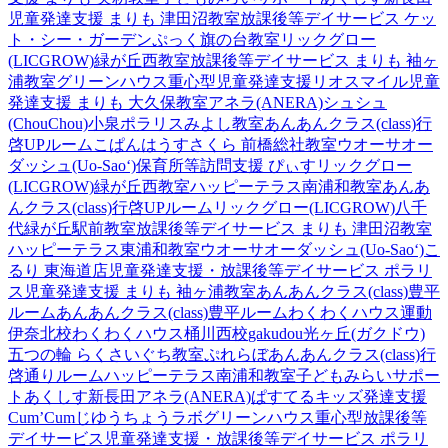
児童発達支援 まりも 津田沼教室
放課後等デイサービス ケッ
ト・シー・ガーデン
ぷっく旗の台教室
リックグロー
(LICGROW)緑が丘西教室
放課後等デイサービス まりも 袖ヶ
浦教室
グリーンハウス重心型児童発達支援
リオスマイル
児童
発達支援 まりも 大久保教室
アネラ(ANERA)
シュシュ
(ChouChou)小泉
ポラリスみよし教室
あんあんクラス(class)行
啓UPルーム
こぱんはうすさくら 前橋総社教室
ウオーサオー
ダッシュ(Uo-Sao‘)
保育所等訪問支援 ぴぃす
リックグロー
(LICGROW)緑が丘西教室
ハッピーテラス南浦和教室
あんあ
んクラス(class)行啓UPルーム
リックグロー(LICGROW)八千
代緑が丘駅前教室
放課後等デイサービス まりも 津田沼教室
ハッピーテラス東浦和教室
ウオーサオーダッシュ(Uo-Sao‘)
こ
るり 東海道店
児童発達支援・放課後等デイサービス ポラリ
ス
児童発達支援 まりも 袖ヶ浦教室
あんあんクラス(class)豊平
ルーム
あんあんクラス(class)豊平ルーム
わくわくハウス運動
伊奈北校
わくわくハウス桶川西校
gakudou光ヶ丘(ガクドウ)
五つの輪 らくさいぐち教室
ぷれらぼ
あんあんクラス(class)行
啓通りルーム
ハッピーテラス南浦和教室
子どもみらいサポー
トあくしす新長田
アネラ(ANERA)
ぱすてるキッズ
発達支援
Cum’Cum
じゆうちょうラボ
グリーンハウス重心型放課後等
デイサービス
児童発達支援・放課後等デイサービス ポラリ