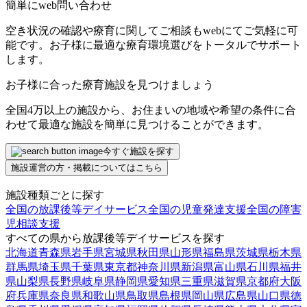
簡単にweb問い合わせ
空き状況の確認や療育に関してご相談もwebにてご気軽に可
能です。お子様に最適な療育環境選びをトータルでサポート
します。
お子様に合った療育施設を見つけましょう
全国4万以上の施設から、お住まいの地域や希望の条件に合
わせて最適な施設を簡単に見つけることができます。
今すぐ施設を探す
施設運営の方・掲載についてはこちら
施設種類ごとに探す
全国の放課後等デイサービス
全国の児童発達支援
全国の障害
児相談支援
すべての県から放課後等デイサービスを探す
北海道
青森県
岩手県
宮城県
秋田県
山形県
福島県
茨城県
栃木県
群馬県
埼玉県
千葉県
東京都
神奈川県
新潟県
富山県
石川県
福井
県
山梨県
長野県
岐阜県
静岡県
愛知県
三重県
滋賀県
京都府
大阪
府
兵庫県
奈良県
和歌山県
鳥取県
島根県
岡山県
広島県
山口県
徳