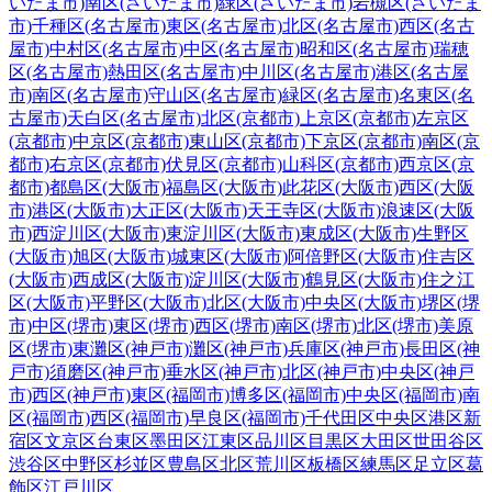
いたま市)
南区(さいたま市)
緑区(さいたま市)
岩槻区(さいたま
市)
千種区(名古屋市)
東区(名古屋市)
北区(名古屋市)
西区(名古
屋市)
中村区(名古屋市)
中区(名古屋市)
昭和区(名古屋市)
瑞穂
区(名古屋市)
熱田区(名古屋市)
中川区(名古屋市)
港区(名古屋
市)
南区(名古屋市)
守山区(名古屋市)
緑区(名古屋市)
名東区(名
古屋市)
天白区(名古屋市)
北区(京都市)
上京区(京都市)
左京区
(京都市)
中京区(京都市)
東山区(京都市)
下京区(京都市)
南区(京
都市)
右京区(京都市)
伏見区(京都市)
山科区(京都市)
西京区(京
都市)
都島区(大阪市)
福島区(大阪市)
此花区(大阪市)
西区(大阪
市)
港区(大阪市)
大正区(大阪市)
天王寺区(大阪市)
浪速区(大阪
市)
西淀川区(大阪市)
東淀川区(大阪市)
東成区(大阪市)
生野区
(大阪市)
旭区(大阪市)
城東区(大阪市)
阿倍野区(大阪市)
住吉区
(大阪市)
西成区(大阪市)
淀川区(大阪市)
鶴見区(大阪市)
住之江
区(大阪市)
平野区(大阪市)
北区(大阪市)
中央区(大阪市)
堺区(堺
市)
中区(堺市)
東区(堺市)
西区(堺市)
南区(堺市)
北区(堺市)
美原
区(堺市)
東灘区(神戸市)
灘区(神戸市)
兵庫区(神戸市)
長田区(神
戸市)
須磨区(神戸市)
垂水区(神戸市)
北区(神戸市)
中央区(神戸
市)
西区(神戸市)
東区(福岡市)
博多区(福岡市)
中央区(福岡市)
南
区(福岡市)
西区(福岡市)
早良区(福岡市)
千代田区
中央区
港区
新
宿区
文京区
台東区
墨田区
江東区
品川区
目黒区
大田区
世田谷区
渋谷区
中野区
杉並区
豊島区
北区
荒川区
板橋区
練馬区
足立区
葛
飾区
江戸川区