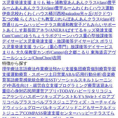
ス
児童発達支援 まりも 袖ヶ浦教室
あんあんクラス(class)豊平
ルーム
あんあんクラス(class)豊平ルーム
わくわくハウス運動
伊奈北校
わくわくハウス桶川西校
gakudou光ヶ丘(ガクドウ)
五つの輪 らくさいぐち教室
ぷれらぼ
あんあんクラス(class)行
啓通りルーム
ハッピーテラス南浦和教室
子どもみらいサポー
トあくしす新長田
アネラ(ANERA)
ぱすてるキッズ
発達支援
Cum’Cum
じゆうちょうラボ
グリーンハウス重心型放課後等
デイサービス
児童発達支援・放課後等デイサービス ポラリ
ス
児童発達支援 ラパン（重心専門）
放課後等デイサービス
まりも 大久保教室
カンポ(Campo)台之郷
こるり 東海道店
アヴ
ニール
シュシュ(ChouChou)吉岡
特徴から探す
理学療法
言語療法
作業療法
預かり支援
集団療育
個別療育
学習
支援
運動療育・スポーツ
土日営業
ABA(応用行動分析)
音楽療
育
英語療育
感覚統合療法
SST(ソーシャルスキルトレーニン
グ)
中高生向け・就労自立支援
プログラミング療育
送迎あり
重症心身対応
民間運営
アプリ×TODAY
ハビー
リタリコジュ
ニア
ケンリハスポーツキッズ
アシスト
K-Y’s Style
トイロ
アプ
リ
コペルプラス
コペルプラスジュニア
ウィズ・ユー
チャイル
ドウィッシュ
グローバルキッズメソッド
こどもサークル
ドッ
トジュニア
COMPASS発達支援センター
ハッピーテラス
てら