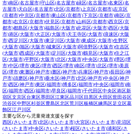
市)
南区(名古屋市)
守山区(名古屋市)
緑区(名古屋市)
名東区(名
古屋市)
天白区(名古屋市)
北区(京都市)
上京区(京都市)
左京区
(京都市)
中京区(京都市)
東山区(京都市)
下京区(京都市)
南区(京
都市)
右京区(京都市)
伏見区(京都市)
山科区(京都市)
西京区(京
都市)
都島区(大阪市)
福島区(大阪市)
此花区(大阪市)
西区(大阪
市)
港区(大阪市)
大正区(大阪市)
天王寺区(大阪市)
浪速区(大阪
市)
西淀川区(大阪市)
東淀川区(大阪市)
東成区(大阪市)
生野区
(大阪市)
旭区(大阪市)
城東区(大阪市)
阿倍野区(大阪市)
住吉区
(大阪市)
西成区(大阪市)
淀川区(大阪市)
鶴見区(大阪市)
住之江
区(大阪市)
平野区(大阪市)
北区(大阪市)
中央区(大阪市)
堺区(堺
市)
中区(堺市)
東区(堺市)
西区(堺市)
南区(堺市)
北区(堺市)
美原
区(堺市)
東灘区(神戸市)
灘区(神戸市)
兵庫区(神戸市)
長田区(神
戸市)
須磨区(神戸市)
垂水区(神戸市)
北区(神戸市)
中央区(神戸
市)
西区(神戸市)
東区(福岡市)
博多区(福岡市)
中央区(福岡市)
南
区(福岡市)
西区(福岡市)
早良区(福岡市)
千代田区
中央区
港区
新
宿区
文京区
台東区
墨田区
江東区
品川区
目黒区
大田区
世田谷区
渋谷区
中野区
杉並区
豊島区
北区
荒川区
板橋区
練馬区
足立区
葛
飾区
江戸川区
主要な区から児童発達支援を探す
西区(さいたま市)
北区(さいたま市)
大宮区(さいたま市)
見沼区
(さいたま市)
中央区(さいたま市)
桜区(さいたま市)
浦和区(さ