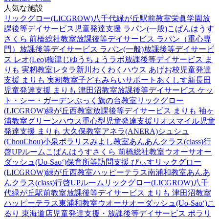
人気な施設
リックグロー(LICGROW)八千代緑が丘駅前教室
栄眞学園放
課後等デイサービス
児童発達支援 ラパン(一般)
こぱんはうす
さくら 前橋総社教室
放課後等デイサービス ラパン（重心専
門）
放課後等デイサービス ラパン(一般)
放課後等デイサービ
ス レオ(Leo)梅津
じゆうちょうラボ
放課後等デイサービス ま
りも 実籾教室
レタラ新川
わくわくハウス あげお校
児童発達
支援 まりも 実籾教室
子どもみらいサポートあくしす新長田
児童発達支援 まりも 津田沼教室
放課後等デイサービス ケッ
ト・シー・ガーデン
ぷっく旗の台教室
リックグロー
(LICGROW)緑が丘西教室
放課後等デイサービス まりも 袖ヶ
浦教室
グリーンハウス重心型児童発達支援
リオスマイル
児童
発達支援 まりも 大久保教室
アネラ(ANERA)
シュシュ
(ChouChou)小泉
ポラリスみよし教室
あんあんクラス(class)行
啓UPルーム
こぱんはうすさくら 前橋総社教室
ウオーサオー
ダッシュ(Uo-Sao‘)
保育所等訪問支援 ぴぃす
リックグロー
(LICGROW)緑が丘西教室
ハッピーテラス南浦和教室
あんあ
んクラス(class)行啓UPルーム
リックグロー(LICGROW)八千
代緑が丘駅前教室
放課後等デイサービス まりも 津田沼教室
ハッピーテラス東浦和教室
ウオーサオーダッシュ(Uo-Sao‘)
こ
るり 東海道店
児童発達支援・放課後等デイサービス ポラリ