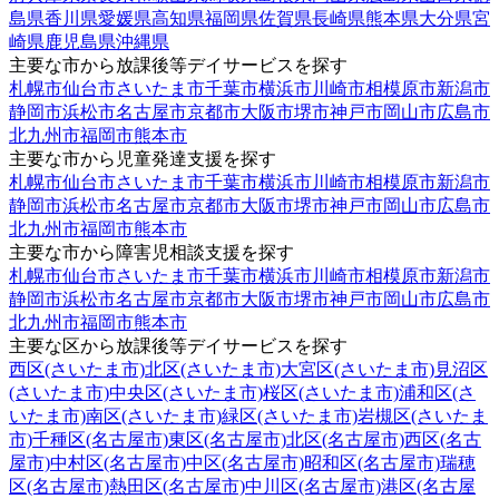
島県
香川県
愛媛県
高知県
福岡県
佐賀県
長崎県
熊本県
大分県
宮
崎県
鹿児島県
沖縄県
主要な市から放課後等デイサービスを探す
札幌市
仙台市
さいたま市
千葉市
横浜市
川崎市
相模原市
新潟市
静岡市
浜松市
名古屋市
京都市
大阪市
堺市
神戸市
岡山市
広島市
北九州市
福岡市
熊本市
主要な市から児童発達支援を探す
札幌市
仙台市
さいたま市
千葉市
横浜市
川崎市
相模原市
新潟市
静岡市
浜松市
名古屋市
京都市
大阪市
堺市
神戸市
岡山市
広島市
北九州市
福岡市
熊本市
主要な市から障害児相談支援を探す
札幌市
仙台市
さいたま市
千葉市
横浜市
川崎市
相模原市
新潟市
静岡市
浜松市
名古屋市
京都市
大阪市
堺市
神戸市
岡山市
広島市
北九州市
福岡市
熊本市
主要な区から放課後等デイサービスを探す
西区(さいたま市)
北区(さいたま市)
大宮区(さいたま市)
見沼区
(さいたま市)
中央区(さいたま市)
桜区(さいたま市)
浦和区(さ
いたま市)
南区(さいたま市)
緑区(さいたま市)
岩槻区(さいたま
市)
千種区(名古屋市)
東区(名古屋市)
北区(名古屋市)
西区(名古
屋市)
中村区(名古屋市)
中区(名古屋市)
昭和区(名古屋市)
瑞穂
区(名古屋市)
熱田区(名古屋市)
中川区(名古屋市)
港区(名古屋