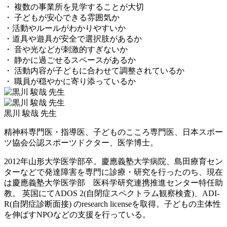
・ 複数の事業所を見学することが大切
・ 子どもが安心できる雰囲気か
・活動やルールがわかりやすいか
・道具や遊具が安全で選択肢があるか
・ 音や光などが刺激的すぎないか
・ 静かに過ごせるスペースがあるか
・ 活動内容が子どもに合わせて調整されているか
・ 職員が穏やかに寄り添っているか
黒川 駿哉 先生
精神科専門医・指導医、子どものこころ専門医、日本スポー
ツ協会公認スポーツドクター、医学博士。
2012年山形大学医学部卒。慶應義塾大学病院、島田療育セン
ターなどで発達障害を専門に診療・研究を行ったのち、現在
は慶應義塾大学医学部 医科学研究連携推進センター特任助
教。 英国にてADOS 2(自閉症スペクトラム観察検査)、ADI-
R(自閉症診断面接) のresearch licenseを取得。子どもの主体性
を伸ばすNPOなどの支援を行っている。