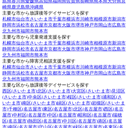
島県
香川県
愛媛県
高知県
福岡県
佐賀県
長崎県
熊本県
大分県
宮
崎県
鹿児島県
沖縄県
主要な市から放課後等デイサービスを探す
札幌市
仙台市
さいたま市
千葉市
横浜市
川崎市
相模原市
新潟市
静岡市
浜松市
名古屋市
京都市
大阪市
堺市
神戸市
岡山市
広島市
北九州市
福岡市
熊本市
主要な市から児童発達支援を探す
札幌市
仙台市
さいたま市
千葉市
横浜市
川崎市
相模原市
新潟市
静岡市
浜松市
名古屋市
京都市
大阪市
堺市
神戸市
岡山市
広島市
北九州市
福岡市
熊本市
主要な市から障害児相談支援を探す
札幌市
仙台市
さいたま市
千葉市
横浜市
川崎市
相模原市
新潟市
静岡市
浜松市
名古屋市
京都市
大阪市
堺市
神戸市
岡山市
広島市
北九州市
福岡市
熊本市
主要な区から放課後等デイサービスを探す
西区(さいたま市)
北区(さいたま市)
大宮区(さいたま市)
見沼区
(さいたま市)
中央区(さいたま市)
桜区(さいたま市)
浦和区(さ
いたま市)
南区(さいたま市)
緑区(さいたま市)
岩槻区(さいたま
市)
千種区(名古屋市)
東区(名古屋市)
北区(名古屋市)
西区(名古
屋市)
中村区(名古屋市)
中区(名古屋市)
昭和区(名古屋市)
瑞穂
区(名古屋市)
熱田区(名古屋市)
中川区(名古屋市)
港区(名古屋
市)
南区(名古屋市)
守山区(名古屋市)
緑区(名古屋市)
名東区(名