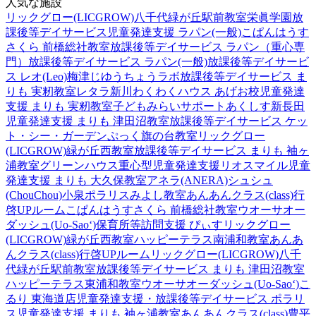
人気な施設
リックグロー(LICGROW)八千代緑が丘駅前教室
栄眞学園放
課後等デイサービス
児童発達支援 ラパン(一般)
こぱんはうす
さくら 前橋総社教室
放課後等デイサービス ラパン（重心専
門）
放課後等デイサービス ラパン(一般)
放課後等デイサービ
ス レオ(Leo)梅津
じゆうちょうラボ
放課後等デイサービス ま
りも 実籾教室
レタラ新川
わくわくハウス あげお校
児童発達
支援 まりも 実籾教室
子どもみらいサポートあくしす新長田
児童発達支援 まりも 津田沼教室
放課後等デイサービス ケッ
ト・シー・ガーデン
ぷっく旗の台教室
リックグロー
(LICGROW)緑が丘西教室
放課後等デイサービス まりも 袖ヶ
浦教室
グリーンハウス重心型児童発達支援
リオスマイル
児童
発達支援 まりも 大久保教室
アネラ(ANERA)
シュシュ
(ChouChou)小泉
ポラリスみよし教室
あんあんクラス(class)行
啓UPルーム
こぱんはうすさくら 前橋総社教室
ウオーサオー
ダッシュ(Uo-Sao‘)
保育所等訪問支援 ぴぃす
リックグロー
(LICGROW)緑が丘西教室
ハッピーテラス南浦和教室
あんあ
んクラス(class)行啓UPルーム
リックグロー(LICGROW)八千
代緑が丘駅前教室
放課後等デイサービス まりも 津田沼教室
ハッピーテラス東浦和教室
ウオーサオーダッシュ(Uo-Sao‘)
こ
るり 東海道店
児童発達支援・放課後等デイサービス ポラリ
ス
児童発達支援 まりも 袖ヶ浦教室
あんあんクラス(class)豊平