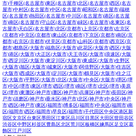
市)
千種区(名古屋市)
東区(名古屋市)
北区(名古屋市)
西区(名古
屋市)
中村区(名古屋市)
中区(名古屋市)
昭和区(名古屋市)
瑞穂
区(名古屋市)
熱田区(名古屋市)
中川区(名古屋市)
港区(名古屋
市)
南区(名古屋市)
守山区(名古屋市)
緑区(名古屋市)
名東区(名
古屋市)
天白区(名古屋市)
北区(京都市)
上京区(京都市)
左京区
(京都市)
中京区(京都市)
東山区(京都市)
下京区(京都市)
南区(京
都市)
右京区(京都市)
伏見区(京都市)
山科区(京都市)
西京区(京
都市)
都島区(大阪市)
福島区(大阪市)
此花区(大阪市)
西区(大阪
市)
港区(大阪市)
大正区(大阪市)
天王寺区(大阪市)
浪速区(大阪
市)
西淀川区(大阪市)
東淀川区(大阪市)
東成区(大阪市)
生野区
(大阪市)
旭区(大阪市)
城東区(大阪市)
阿倍野区(大阪市)
住吉区
(大阪市)
西成区(大阪市)
淀川区(大阪市)
鶴見区(大阪市)
住之江
区(大阪市)
平野区(大阪市)
北区(大阪市)
中央区(大阪市)
堺区(堺
市)
中区(堺市)
東区(堺市)
西区(堺市)
南区(堺市)
北区(堺市)
美原
区(堺市)
東灘区(神戸市)
灘区(神戸市)
兵庫区(神戸市)
長田区(神
戸市)
須磨区(神戸市)
垂水区(神戸市)
北区(神戸市)
中央区(神戸
市)
西区(神戸市)
東区(福岡市)
博多区(福岡市)
中央区(福岡市)
南
区(福岡市)
西区(福岡市)
早良区(福岡市)
千代田区
中央区
港区
新
宿区
文京区
台東区
墨田区
江東区
品川区
目黒区
大田区
世田谷区
渋谷区
中野区
杉並区
豊島区
北区
荒川区
板橋区
練馬区
足立区
葛
飾区
江戸川区