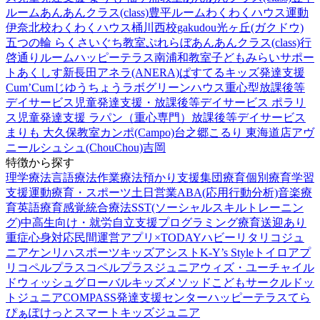
ルーム
あんあんクラス(class)豊平ルーム
わくわくハウス運動
伊奈北校
わくわくハウス桶川西校
gakudou光ヶ丘(ガクドウ)
五つの輪 らくさいぐち教室
ぷれらぼ
あんあんクラス(class)行
啓通りルーム
ハッピーテラス南浦和教室
子どもみらいサポー
トあくしす新長田
アネラ(ANERA)
ぱすてるキッズ
発達支援
Cum’Cum
じゆうちょうラボ
グリーンハウス重心型放課後等
デイサービス
児童発達支援・放課後等デイサービス ポラリ
ス
児童発達支援 ラパン（重心専門）
放課後等デイサービス
まりも 大久保教室
カンポ(Campo)台之郷
こるり 東海道店
アヴ
ニール
シュシュ(ChouChou)吉岡
特徴から探す
理学療法
言語療法
作業療法
預かり支援
集団療育
個別療育
学習
支援
運動療育・スポーツ
土日営業
ABA(応用行動分析)
音楽療
育
英語療育
感覚統合療法
SST(ソーシャルスキルトレーニン
グ)
中高生向け・就労自立支援
プログラミング療育
送迎あり
重症心身対応
民間運営
アプリ×TODAY
ハビー
リタリコジュ
ニア
ケンリハスポーツキッズ
アシスト
K-Y’s Style
トイロ
アプ
リ
コペルプラス
コペルプラスジュニア
ウィズ・ユー
チャイル
ドウィッシュ
グローバルキッズメソッド
こどもサークル
ドッ
トジュニア
COMPASS発達支援センター
ハッピーテラス
てら
ぴぁぽけっと
スマートキッズジュニア