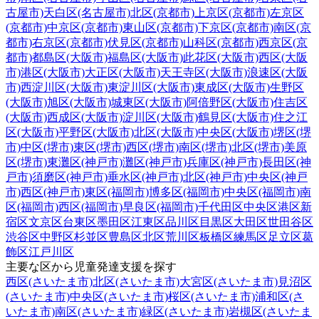
古屋市)
天白区(名古屋市)
北区(京都市)
上京区(京都市)
左京区
(京都市)
中京区(京都市)
東山区(京都市)
下京区(京都市)
南区(京
都市)
右京区(京都市)
伏見区(京都市)
山科区(京都市)
西京区(京
都市)
都島区(大阪市)
福島区(大阪市)
此花区(大阪市)
西区(大阪
市)
港区(大阪市)
大正区(大阪市)
天王寺区(大阪市)
浪速区(大阪
市)
西淀川区(大阪市)
東淀川区(大阪市)
東成区(大阪市)
生野区
(大阪市)
旭区(大阪市)
城東区(大阪市)
阿倍野区(大阪市)
住吉区
(大阪市)
西成区(大阪市)
淀川区(大阪市)
鶴見区(大阪市)
住之江
区(大阪市)
平野区(大阪市)
北区(大阪市)
中央区(大阪市)
堺区(堺
市)
中区(堺市)
東区(堺市)
西区(堺市)
南区(堺市)
北区(堺市)
美原
区(堺市)
東灘区(神戸市)
灘区(神戸市)
兵庫区(神戸市)
長田区(神
戸市)
須磨区(神戸市)
垂水区(神戸市)
北区(神戸市)
中央区(神戸
市)
西区(神戸市)
東区(福岡市)
博多区(福岡市)
中央区(福岡市)
南
区(福岡市)
西区(福岡市)
早良区(福岡市)
千代田区
中央区
港区
新
宿区
文京区
台東区
墨田区
江東区
品川区
目黒区
大田区
世田谷区
渋谷区
中野区
杉並区
豊島区
北区
荒川区
板橋区
練馬区
足立区
葛
飾区
江戸川区
主要な区から児童発達支援を探す
西区(さいたま市)
北区(さいたま市)
大宮区(さいたま市)
見沼区
(さいたま市)
中央区(さいたま市)
桜区(さいたま市)
浦和区(さ
いたま市)
南区(さいたま市)
緑区(さいたま市)
岩槻区(さいたま