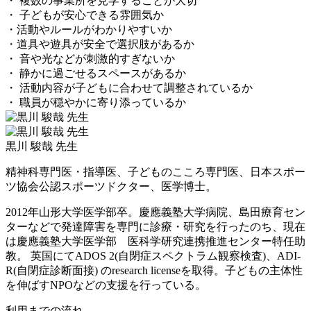
・ 複数の事業所を見学することが大切
・ 子どもが安心できる雰囲気か
・活動やルールがわかりやすいか
・道具や遊具が安全で選択肢があるか
・ 音や光などが刺激的すぎないか
・ 静かに過ごせるスペースがあるか
・ 活動内容が子どもに合わせて調整されているか
・ 職員が穏やかに寄り添っているか
黒川 駿哉 先生
精神科専門医・指導医、子どものこころ専門医、日本スポー
ツ協会公認スポーツドクター、医学博士。
2012年山形大学医学部卒。慶應義塾大学病院、島田療育セン
ターなどで発達障害を専門に診療・研究を行ったのち、現在
は慶應義塾大学医学部 医科学研究連携推進センター特任助
教。 英国にてADOS 2(自閉症スペクトラム観察検査)、ADI-
R(自閉症診断面接) のresearch licenseを取得。子どもの主体性
を伸ばすNPOなどの支援を行っている。
利用までの流れ