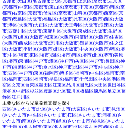
古屋市)
天白区(名古屋市)
北区(京都市)
上京区(京都市)
左京区
(京都市)
中京区(京都市)
東山区(京都市)
下京区(京都市)
南区(京
都市)
右京区(京都市)
伏見区(京都市)
山科区(京都市)
西京区(京
都市)
都島区(大阪市)
福島区(大阪市)
此花区(大阪市)
西区(大阪
市)
港区(大阪市)
大正区(大阪市)
天王寺区(大阪市)
浪速区(大阪
市)
西淀川区(大阪市)
東淀川区(大阪市)
東成区(大阪市)
生野区
(大阪市)
旭区(大阪市)
城東区(大阪市)
阿倍野区(大阪市)
住吉区
(大阪市)
西成区(大阪市)
淀川区(大阪市)
鶴見区(大阪市)
住之江
区(大阪市)
平野区(大阪市)
北区(大阪市)
中央区(大阪市)
堺区(堺
市)
中区(堺市)
東区(堺市)
西区(堺市)
南区(堺市)
北区(堺市)
美原
区(堺市)
東灘区(神戸市)
灘区(神戸市)
兵庫区(神戸市)
長田区(神
戸市)
須磨区(神戸市)
垂水区(神戸市)
北区(神戸市)
中央区(神戸
市)
西区(神戸市)
東区(福岡市)
博多区(福岡市)
中央区(福岡市)
南
区(福岡市)
西区(福岡市)
早良区(福岡市)
千代田区
中央区
港区
新
宿区
文京区
台東区
墨田区
江東区
品川区
目黒区
大田区
世田谷区
渋谷区
中野区
杉並区
豊島区
北区
荒川区
板橋区
練馬区
足立区
葛
飾区
江戸川区
主要な区から児童発達支援を探す
西区(さいたま市)
北区(さいたま市)
大宮区(さいたま市)
見沼区
(さいたま市)
中央区(さいたま市)
桜区(さいたま市)
浦和区(さ
いたま市)
南区(さいたま市)
緑区(さいたま市)
岩槻区(さいたま
市)
千種区(名古屋市)
東区(名古屋市)
北区(名古屋市)
西区(名古