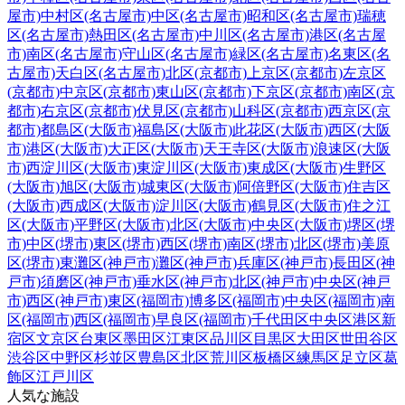
屋市)
中村区(名古屋市)
中区(名古屋市)
昭和区(名古屋市)
瑞穂
区(名古屋市)
熱田区(名古屋市)
中川区(名古屋市)
港区(名古屋
市)
南区(名古屋市)
守山区(名古屋市)
緑区(名古屋市)
名東区(名
古屋市)
天白区(名古屋市)
北区(京都市)
上京区(京都市)
左京区
(京都市)
中京区(京都市)
東山区(京都市)
下京区(京都市)
南区(京
都市)
右京区(京都市)
伏見区(京都市)
山科区(京都市)
西京区(京
都市)
都島区(大阪市)
福島区(大阪市)
此花区(大阪市)
西区(大阪
市)
港区(大阪市)
大正区(大阪市)
天王寺区(大阪市)
浪速区(大阪
市)
西淀川区(大阪市)
東淀川区(大阪市)
東成区(大阪市)
生野区
(大阪市)
旭区(大阪市)
城東区(大阪市)
阿倍野区(大阪市)
住吉区
(大阪市)
西成区(大阪市)
淀川区(大阪市)
鶴見区(大阪市)
住之江
区(大阪市)
平野区(大阪市)
北区(大阪市)
中央区(大阪市)
堺区(堺
市)
中区(堺市)
東区(堺市)
西区(堺市)
南区(堺市)
北区(堺市)
美原
区(堺市)
東灘区(神戸市)
灘区(神戸市)
兵庫区(神戸市)
長田区(神
戸市)
須磨区(神戸市)
垂水区(神戸市)
北区(神戸市)
中央区(神戸
市)
西区(神戸市)
東区(福岡市)
博多区(福岡市)
中央区(福岡市)
南
区(福岡市)
西区(福岡市)
早良区(福岡市)
千代田区
中央区
港区
新
宿区
文京区
台東区
墨田区
江東区
品川区
目黒区
大田区
世田谷区
渋谷区
中野区
杉並区
豊島区
北区
荒川区
板橋区
練馬区
足立区
葛
飾区
江戸川区
人気な施設