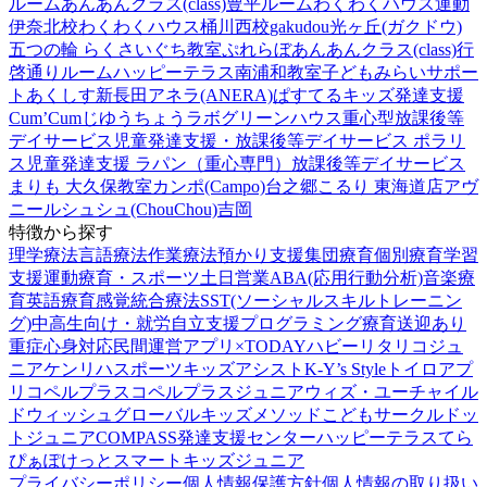
ルーム
あんあんクラス(class)豊平ルーム
わくわくハウス運動
伊奈北校
わくわくハウス桶川西校
gakudou光ヶ丘(ガクドウ)
五つの輪 らくさいぐち教室
ぷれらぼ
あんあんクラス(class)行
啓通りルーム
ハッピーテラス南浦和教室
子どもみらいサポー
トあくしす新長田
アネラ(ANERA)
ぱすてるキッズ
発達支援
Cum’Cum
じゆうちょうラボ
グリーンハウス重心型放課後等
デイサービス
児童発達支援・放課後等デイサービス ポラリ
ス
児童発達支援 ラパン（重心専門）
放課後等デイサービス
まりも 大久保教室
カンポ(Campo)台之郷
こるり 東海道店
アヴ
ニール
シュシュ(ChouChou)吉岡
特徴から探す
理学療法
言語療法
作業療法
預かり支援
集団療育
個別療育
学習
支援
運動療育・スポーツ
土日営業
ABA(応用行動分析)
音楽療
育
英語療育
感覚統合療法
SST(ソーシャルスキルトレーニン
グ)
中高生向け・就労自立支援
プログラミング療育
送迎あり
重症心身対応
民間運営
アプリ×TODAY
ハビー
リタリコジュ
ニア
ケンリハスポーツキッズ
アシスト
K-Y’s Style
トイロ
アプ
リ
コペルプラス
コペルプラスジュニア
ウィズ・ユー
チャイル
ドウィッシュ
グローバルキッズメソッド
こどもサークル
ドッ
トジュニア
COMPASS発達支援センター
ハッピーテラス
てら
ぴぁぽけっと
スマートキッズジュニア
プライバシーポリシー
個人情報保護方針
個人情報の取り扱い