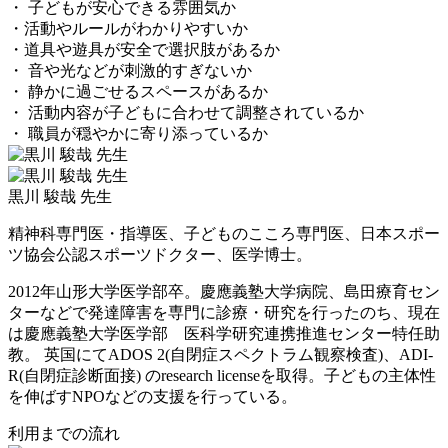
・ 子どもが安心できる雰囲気か
・活動やルールがわかりやすいか
・道具や遊具が安全で選択肢があるか
・ 音や光などが刺激的すぎないか
・ 静かに過ごせるスペースがあるか
・ 活動内容が子どもに合わせて調整されているか
・ 職員が穏やかに寄り添っているか
黒川 駿哉 先生
精神科専門医・指導医、子どものこころ専門医、日本スポー
ツ協会公認スポーツドクター、医学博士。
2012年山形大学医学部卒。慶應義塾大学病院、島田療育セン
ターなどで発達障害を専門に診療・研究を行ったのち、現在
は慶應義塾大学医学部 医科学研究連携推進センター特任助
教。 英国にてADOS 2(自閉症スペクトラム観察検査)、ADI-
R(自閉症診断面接) のresearch licenseを取得。子どもの主体性
を伸ばすNPOなどの支援を行っている。
利用までの流れ