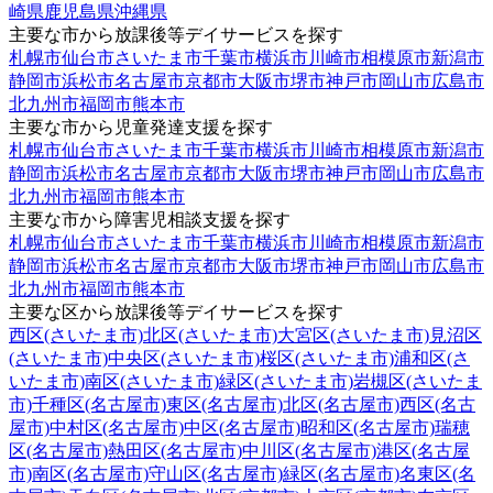
崎県
鹿児島県
沖縄県
主要な市から放課後等デイサービスを探す
札幌市
仙台市
さいたま市
千葉市
横浜市
川崎市
相模原市
新潟市
静岡市
浜松市
名古屋市
京都市
大阪市
堺市
神戸市
岡山市
広島市
北九州市
福岡市
熊本市
主要な市から児童発達支援を探す
札幌市
仙台市
さいたま市
千葉市
横浜市
川崎市
相模原市
新潟市
静岡市
浜松市
名古屋市
京都市
大阪市
堺市
神戸市
岡山市
広島市
北九州市
福岡市
熊本市
主要な市から障害児相談支援を探す
札幌市
仙台市
さいたま市
千葉市
横浜市
川崎市
相模原市
新潟市
静岡市
浜松市
名古屋市
京都市
大阪市
堺市
神戸市
岡山市
広島市
北九州市
福岡市
熊本市
主要な区から放課後等デイサービスを探す
西区(さいたま市)
北区(さいたま市)
大宮区(さいたま市)
見沼区
(さいたま市)
中央区(さいたま市)
桜区(さいたま市)
浦和区(さ
いたま市)
南区(さいたま市)
緑区(さいたま市)
岩槻区(さいたま
市)
千種区(名古屋市)
東区(名古屋市)
北区(名古屋市)
西区(名古
屋市)
中村区(名古屋市)
中区(名古屋市)
昭和区(名古屋市)
瑞穂
区(名古屋市)
熱田区(名古屋市)
中川区(名古屋市)
港区(名古屋
市)
南区(名古屋市)
守山区(名古屋市)
緑区(名古屋市)
名東区(名