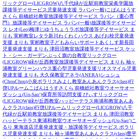
リックグロー(LICGROW)八千代緑が丘駅前教室
栄眞学園放
課後等デイサービス
児童発達支援 ラパン(一般)
こぱんはうす
さくら 前橋総社教室
放課後等デイサービス ラパン（重心専
門）
放課後等デイサービス ラパン(一般)
放課後等デイサービ
ス レオ(Leo)梅津
じゆうちょうラボ
放課後等デイサービス ま
りも 実籾教室
レタラ新川
わくわくハウス あげお校
児童発達
支援 まりも 実籾教室
子どもみらいサポートあくしす新長田
児童発達支援 まりも 津田沼教室
放課後等デイサービス ケッ
ト・シー・ガーデン
ぷっく旗の台教室
リックグロー
(LICGROW)緑が丘西教室
放課後等デイサービス まりも 袖ヶ
浦教室
グリーンハウス重心型児童発達支援
リオスマイル
児童
発達支援 まりも 大久保教室
アネラ(ANERA)
シュシュ
(ChouChou)小泉
ポラリスみよし教室
あんあんクラス(class)行
啓UPルーム
こぱんはうすさくら 前橋総社教室
ウオーサオー
ダッシュ(Uo-Sao‘)
保育所等訪問支援 ぴぃす
リックグロー
(LICGROW)緑が丘西教室
ハッピーテラス南浦和教室
あんあ
んクラス(class)行啓UPルーム
リックグロー(LICGROW)八千
代緑が丘駅前教室
放課後等デイサービス まりも 津田沼教室
ハッピーテラス東浦和教室
ウオーサオーダッシュ(Uo-Sao‘)
こ
るり 東海道店
児童発達支援・放課後等デイサービス ポラリ
ス
児童発達支援 まりも 袖ヶ浦教室
あんあんクラス(class)豊平