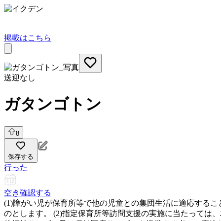
掲載はこちら
送迎なし
ガタンゴトン
8
保存する
行った
空き確認する
(1)障がい児が保育所等で他の児童との集団生活に適応する
のとします。 (2)指定保育所等訪問支援の実施に当たって