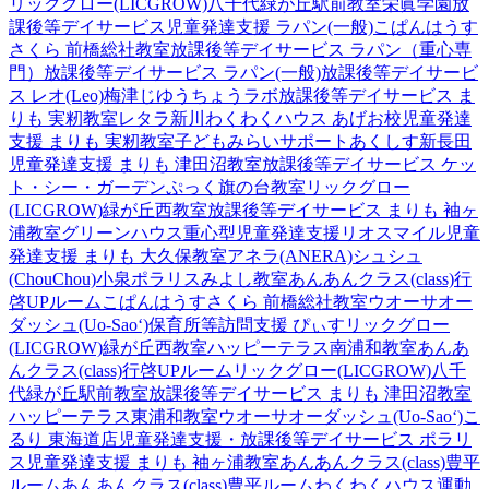
リックグロー(LICGROW)八千代緑が丘駅前教室
栄眞学園放
課後等デイサービス
児童発達支援 ラパン(一般)
こぱんはうす
さくら 前橋総社教室
放課後等デイサービス ラパン（重心専
門）
放課後等デイサービス ラパン(一般)
放課後等デイサービ
ス レオ(Leo)梅津
じゆうちょうラボ
放課後等デイサービス ま
りも 実籾教室
レタラ新川
わくわくハウス あげお校
児童発達
支援 まりも 実籾教室
子どもみらいサポートあくしす新長田
児童発達支援 まりも 津田沼教室
放課後等デイサービス ケッ
ト・シー・ガーデン
ぷっく旗の台教室
リックグロー
(LICGROW)緑が丘西教室
放課後等デイサービス まりも 袖ヶ
浦教室
グリーンハウス重心型児童発達支援
リオスマイル
児童
発達支援 まりも 大久保教室
アネラ(ANERA)
シュシュ
(ChouChou)小泉
ポラリスみよし教室
あんあんクラス(class)行
啓UPルーム
こぱんはうすさくら 前橋総社教室
ウオーサオー
ダッシュ(Uo-Sao‘)
保育所等訪問支援 ぴぃす
リックグロー
(LICGROW)緑が丘西教室
ハッピーテラス南浦和教室
あんあ
んクラス(class)行啓UPルーム
リックグロー(LICGROW)八千
代緑が丘駅前教室
放課後等デイサービス まりも 津田沼教室
ハッピーテラス東浦和教室
ウオーサオーダッシュ(Uo-Sao‘)
こ
るり 東海道店
児童発達支援・放課後等デイサービス ポラリ
ス
児童発達支援 まりも 袖ヶ浦教室
あんあんクラス(class)豊平
ルーム
あんあんクラス(class)豊平ルーム
わくわくハウス運動