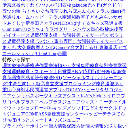
伊奈北校
わくわくハウス桶川西校
gakudou光ヶ丘(ガクドウ)
五つの輪 らくさいぐち教室
ぷれらぼ
あんあんクラス(class)行
啓通りルーム
ハッピーテラス南浦和教室
子どもみらいサポー
トあくしす新長田
アネラ(ANERA)
ぱすてるキッズ
発達支援
Cum’Cum
じゆうちょうラボ
グリーンハウス重心型放課後等
デイサービス
児童発達支援・放課後等デイサービス ポラリ
ス
児童発達支援 ラパン（重心専門）
放課後等デイサービス
まりも 大久保教室
カンポ(Campo)台之郷
こるり 東海道店
アヴ
ニール
シュシュ(ChouChou)吉岡
特徴から探す
理学療法
言語療法
作業療法
預かり支援
集団療育
個別療育
学習
支援
運動療育・スポーツ
土日営業
ABA(応用行動分析)
音楽療
育
英語療育
感覚統合療法
SST(ソーシャルスキルトレーニン
グ)
中高生向け・就労自立支援
プログラミング療育
送迎あり
重症心身対応
民間運営
アプリ×TODAY
ハビー
リタリコジュ
ニア
ケンリハスポーツキッズ
アシスト
K-Y’s Style
トイロ
アプ
リ
コペルプラス
コペルプラスジュニア
ウィズ・ユー
チャイル
ドウィッシュ
グローバルキッズメソッド
こどもサークル
ドッ
トジュニア
COMPASS発達支援センター
ハッピーテラス
てら
ぴぁぽけっと
スマートキッズジュニア
プライバシーポリシー
個人情報保護方針
個人情報の取り扱い