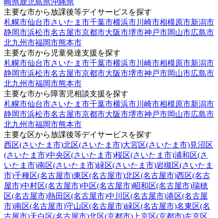
崎県
鹿児島県
沖縄県
主要な市から放課後等デイサービスを探す
札幌市
仙台市
さいたま市
千葉市
横浜市
川崎市
相模原市
新潟市
静岡市
浜松市
名古屋市
京都市
大阪市
堺市
神戸市
岡山市
広島市
北九州市
福岡市
熊本市
主要な市から児童発達支援を探す
札幌市
仙台市
さいたま市
千葉市
横浜市
川崎市
相模原市
新潟市
静岡市
浜松市
名古屋市
京都市
大阪市
堺市
神戸市
岡山市
広島市
北九州市
福岡市
熊本市
主要な市から障害児相談支援を探す
札幌市
仙台市
さいたま市
千葉市
横浜市
川崎市
相模原市
新潟市
静岡市
浜松市
名古屋市
京都市
大阪市
堺市
神戸市
岡山市
広島市
北九州市
福岡市
熊本市
主要な区から放課後等デイサービスを探す
西区(さいたま市)
北区(さいたま市)
大宮区(さいたま市)
見沼区
(さいたま市)
中央区(さいたま市)
桜区(さいたま市)
浦和区(さ
いたま市)
南区(さいたま市)
緑区(さいたま市)
岩槻区(さいたま
市)
千種区(名古屋市)
東区(名古屋市)
北区(名古屋市)
西区(名古
屋市)
中村区(名古屋市)
中区(名古屋市)
昭和区(名古屋市)
瑞穂
区(名古屋市)
熱田区(名古屋市)
中川区(名古屋市)
港区(名古屋
市)
南区(名古屋市)
守山区(名古屋市)
緑区(名古屋市)
名東区(名
古屋市)
天白区(名古屋市)
北区(京都市)
上京区(京都市)
左京区