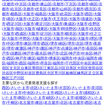
(京都市)
中京区(京都市)
東山区(京都市)
下京区(京都市)
南区(京
都市)
右京区(京都市)
伏見区(京都市)
山科区(京都市)
西京区(京
都市)
都島区(大阪市)
福島区(大阪市)
此花区(大阪市)
西区(大阪
市)
港区(大阪市)
大正区(大阪市)
天王寺区(大阪市)
浪速区(大阪
市)
西淀川区(大阪市)
東淀川区(大阪市)
東成区(大阪市)
生野区
(大阪市)
旭区(大阪市)
城東区(大阪市)
阿倍野区(大阪市)
住吉区
(大阪市)
西成区(大阪市)
淀川区(大阪市)
鶴見区(大阪市)
住之江
区(大阪市)
平野区(大阪市)
北区(大阪市)
中央区(大阪市)
堺区(堺
市)
中区(堺市)
東区(堺市)
西区(堺市)
南区(堺市)
北区(堺市)
美原
区(堺市)
東灘区(神戸市)
灘区(神戸市)
兵庫区(神戸市)
長田区(神
戸市)
須磨区(神戸市)
垂水区(神戸市)
北区(神戸市)
中央区(神戸
市)
西区(神戸市)
東区(福岡市)
博多区(福岡市)
中央区(福岡市)
南
区(福岡市)
西区(福岡市)
早良区(福岡市)
千代田区
中央区
港区
新
宿区
文京区
台東区
墨田区
江東区
品川区
目黒区
大田区
世田谷区
渋谷区
中野区
杉並区
豊島区
北区
荒川区
板橋区
練馬区
足立区
葛
飾区
江戸川区
主要な区から児童発達支援を探す
西区(さいたま市)
北区(さいたま市)
大宮区(さいたま市)
見沼区
(さいたま市)
中央区(さいたま市)
桜区(さいたま市)
浦和区(さ
いたま市)
南区(さいたま市)
緑区(さいたま市)
岩槻区(さいたま
市)
千種区(名古屋市)
東区(名古屋市)
北区(名古屋市)
西区(名古