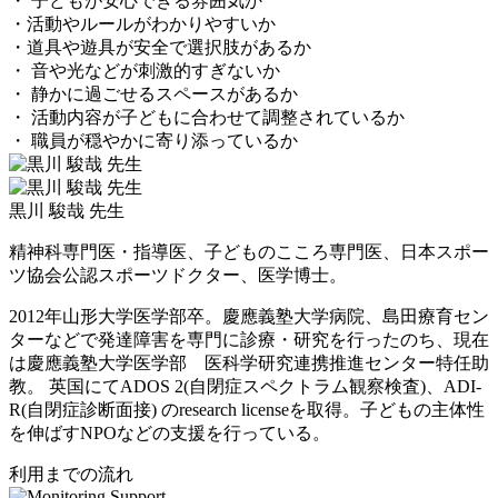
・ 子どもが安心できる雰囲気か
・活動やルールがわかりやすいか
・道具や遊具が安全で選択肢があるか
・ 音や光などが刺激的すぎないか
・ 静かに過ごせるスペースがあるか
・ 活動内容が子どもに合わせて調整されているか
・ 職員が穏やかに寄り添っているか
黒川 駿哉 先生
精神科専門医・指導医、子どものこころ専門医、日本スポー
ツ協会公認スポーツドクター、医学博士。
2012年山形大学医学部卒。慶應義塾大学病院、島田療育セン
ターなどで発達障害を専門に診療・研究を行ったのち、現在
は慶應義塾大学医学部 医科学研究連携推進センター特任助
教。 英国にてADOS 2(自閉症スペクトラム観察検査)、ADI-
R(自閉症診断面接) のresearch licenseを取得。子どもの主体性
を伸ばすNPOなどの支援を行っている。
利用までの流れ