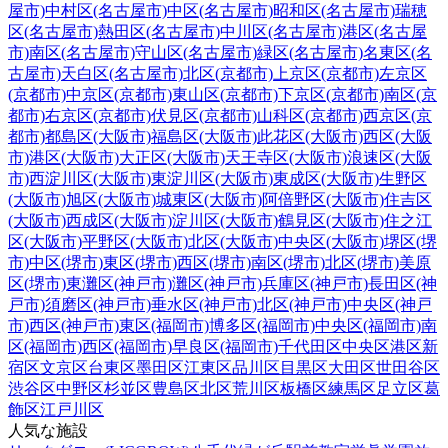
屋市)
中村区(名古屋市)
中区(名古屋市)
昭和区(名古屋市)
瑞穂
区(名古屋市)
熱田区(名古屋市)
中川区(名古屋市)
港区(名古屋
市)
南区(名古屋市)
守山区(名古屋市)
緑区(名古屋市)
名東区(名
古屋市)
天白区(名古屋市)
北区(京都市)
上京区(京都市)
左京区
(京都市)
中京区(京都市)
東山区(京都市)
下京区(京都市)
南区(京
都市)
右京区(京都市)
伏見区(京都市)
山科区(京都市)
西京区(京
都市)
都島区(大阪市)
福島区(大阪市)
此花区(大阪市)
西区(大阪
市)
港区(大阪市)
大正区(大阪市)
天王寺区(大阪市)
浪速区(大阪
市)
西淀川区(大阪市)
東淀川区(大阪市)
東成区(大阪市)
生野区
(大阪市)
旭区(大阪市)
城東区(大阪市)
阿倍野区(大阪市)
住吉区
(大阪市)
西成区(大阪市)
淀川区(大阪市)
鶴見区(大阪市)
住之江
区(大阪市)
平野区(大阪市)
北区(大阪市)
中央区(大阪市)
堺区(堺
市)
中区(堺市)
東区(堺市)
西区(堺市)
南区(堺市)
北区(堺市)
美原
区(堺市)
東灘区(神戸市)
灘区(神戸市)
兵庫区(神戸市)
長田区(神
戸市)
須磨区(神戸市)
垂水区(神戸市)
北区(神戸市)
中央区(神戸
市)
西区(神戸市)
東区(福岡市)
博多区(福岡市)
中央区(福岡市)
南
区(福岡市)
西区(福岡市)
早良区(福岡市)
千代田区
中央区
港区
新
宿区
文京区
台東区
墨田区
江東区
品川区
目黒区
大田区
世田谷区
渋谷区
中野区
杉並区
豊島区
北区
荒川区
板橋区
練馬区
足立区
葛
飾区
江戸川区
人気な施設