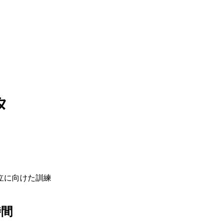
タ
立に向けた訓練
時間