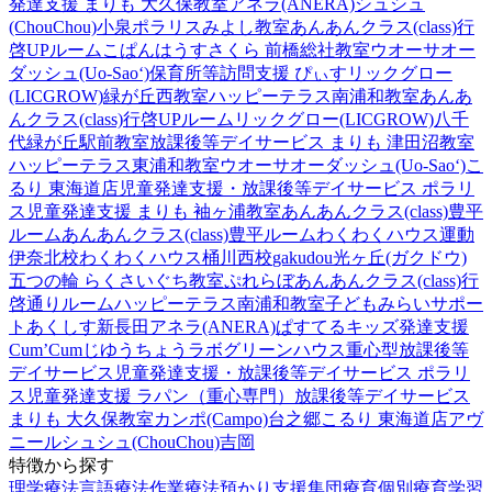
発達支援 まりも 大久保教室
アネラ(ANERA)
シュシュ
(ChouChou)小泉
ポラリスみよし教室
あんあんクラス(class)行
啓UPルーム
こぱんはうすさくら 前橋総社教室
ウオーサオー
ダッシュ(Uo-Sao‘)
保育所等訪問支援 ぴぃす
リックグロー
(LICGROW)緑が丘西教室
ハッピーテラス南浦和教室
あんあ
んクラス(class)行啓UPルーム
リックグロー(LICGROW)八千
代緑が丘駅前教室
放課後等デイサービス まりも 津田沼教室
ハッピーテラス東浦和教室
ウオーサオーダッシュ(Uo-Sao‘)
こ
るり 東海道店
児童発達支援・放課後等デイサービス ポラリ
ス
児童発達支援 まりも 袖ヶ浦教室
あんあんクラス(class)豊平
ルーム
あんあんクラス(class)豊平ルーム
わくわくハウス運動
伊奈北校
わくわくハウス桶川西校
gakudou光ヶ丘(ガクドウ)
五つの輪 らくさいぐち教室
ぷれらぼ
あんあんクラス(class)行
啓通りルーム
ハッピーテラス南浦和教室
子どもみらいサポー
トあくしす新長田
アネラ(ANERA)
ぱすてるキッズ
発達支援
Cum’Cum
じゆうちょうラボ
グリーンハウス重心型放課後等
デイサービス
児童発達支援・放課後等デイサービス ポラリ
ス
児童発達支援 ラパン（重心専門）
放課後等デイサービス
まりも 大久保教室
カンポ(Campo)台之郷
こるり 東海道店
アヴ
ニール
シュシュ(ChouChou)吉岡
特徴から探す
理学療法
言語療法
作業療法
預かり支援
集団療育
個別療育
学習