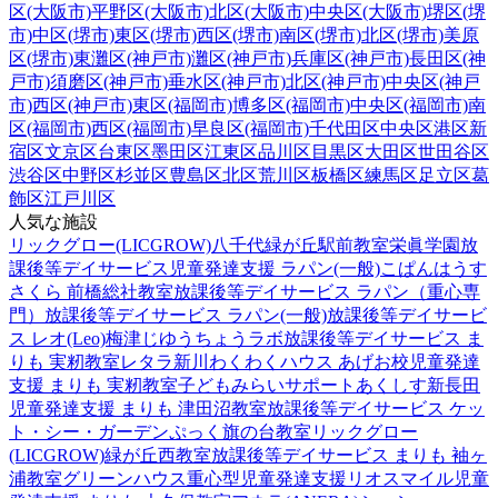
区(大阪市)
平野区(大阪市)
北区(大阪市)
中央区(大阪市)
堺区(堺
市)
中区(堺市)
東区(堺市)
西区(堺市)
南区(堺市)
北区(堺市)
美原
区(堺市)
東灘区(神戸市)
灘区(神戸市)
兵庫区(神戸市)
長田区(神
戸市)
須磨区(神戸市)
垂水区(神戸市)
北区(神戸市)
中央区(神戸
市)
西区(神戸市)
東区(福岡市)
博多区(福岡市)
中央区(福岡市)
南
区(福岡市)
西区(福岡市)
早良区(福岡市)
千代田区
中央区
港区
新
宿区
文京区
台東区
墨田区
江東区
品川区
目黒区
大田区
世田谷区
渋谷区
中野区
杉並区
豊島区
北区
荒川区
板橋区
練馬区
足立区
葛
飾区
江戸川区
人気な施設
リックグロー(LICGROW)八千代緑が丘駅前教室
栄眞学園放
課後等デイサービス
児童発達支援 ラパン(一般)
こぱんはうす
さくら 前橋総社教室
放課後等デイサービス ラパン（重心専
門）
放課後等デイサービス ラパン(一般)
放課後等デイサービ
ス レオ(Leo)梅津
じゆうちょうラボ
放課後等デイサービス ま
りも 実籾教室
レタラ新川
わくわくハウス あげお校
児童発達
支援 まりも 実籾教室
子どもみらいサポートあくしす新長田
児童発達支援 まりも 津田沼教室
放課後等デイサービス ケッ
ト・シー・ガーデン
ぷっく旗の台教室
リックグロー
(LICGROW)緑が丘西教室
放課後等デイサービス まりも 袖ヶ
浦教室
グリーンハウス重心型児童発達支援
リオスマイル
児童