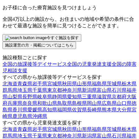
お子様に合った療育施設を見つけましょう
全国4万以上の施設から、お住まいの地域や希望の条件に合
わせて最適な施設を簡単に見つけることができます。
今すぐ施設を探す
施設運営の方・掲載についてはこちら
施設種類ごとに探す
全国の放課後等デイサービス
全国の児童発達支援
全国の障害
児相談支援
すべての県から放課後等デイサービスを探す
北海道
青森県
岩手県
宮城県
秋田県
山形県
福島県
茨城県
栃木県
群馬県
埼玉県
千葉県
東京都
神奈川県
新潟県
富山県
石川県
福井
県
山梨県
長野県
岐阜県
静岡県
愛知県
三重県
滋賀県
京都府
大阪
府
兵庫県
奈良県
和歌山県
鳥取県
島根県
岡山県
広島県
山口県
徳
島県
香川県
愛媛県
高知県
福岡県
佐賀県
長崎県
熊本県
大分県
宮
崎県
鹿児島県
沖縄県
すべての県から児童発達支援を探す
北海道
青森県
岩手県
宮城県
秋田県
山形県
福島県
茨城県
栃木県
群馬県
埼玉県
千葉県
東京都
神奈川県
新潟県
富山県
石川県
福井