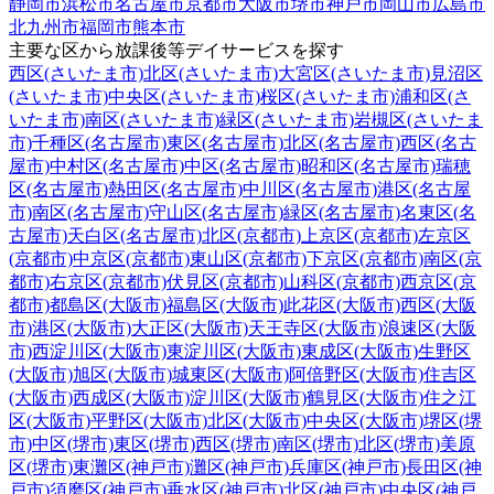
静岡市
浜松市
名古屋市
京都市
大阪市
堺市
神戸市
岡山市
広島市
北九州市
福岡市
熊本市
主要な区から放課後等デイサービスを探す
西区(さいたま市)
北区(さいたま市)
大宮区(さいたま市)
見沼区
(さいたま市)
中央区(さいたま市)
桜区(さいたま市)
浦和区(さ
いたま市)
南区(さいたま市)
緑区(さいたま市)
岩槻区(さいたま
市)
千種区(名古屋市)
東区(名古屋市)
北区(名古屋市)
西区(名古
屋市)
中村区(名古屋市)
中区(名古屋市)
昭和区(名古屋市)
瑞穂
区(名古屋市)
熱田区(名古屋市)
中川区(名古屋市)
港区(名古屋
市)
南区(名古屋市)
守山区(名古屋市)
緑区(名古屋市)
名東区(名
古屋市)
天白区(名古屋市)
北区(京都市)
上京区(京都市)
左京区
(京都市)
中京区(京都市)
東山区(京都市)
下京区(京都市)
南区(京
都市)
右京区(京都市)
伏見区(京都市)
山科区(京都市)
西京区(京
都市)
都島区(大阪市)
福島区(大阪市)
此花区(大阪市)
西区(大阪
市)
港区(大阪市)
大正区(大阪市)
天王寺区(大阪市)
浪速区(大阪
市)
西淀川区(大阪市)
東淀川区(大阪市)
東成区(大阪市)
生野区
(大阪市)
旭区(大阪市)
城東区(大阪市)
阿倍野区(大阪市)
住吉区
(大阪市)
西成区(大阪市)
淀川区(大阪市)
鶴見区(大阪市)
住之江
区(大阪市)
平野区(大阪市)
北区(大阪市)
中央区(大阪市)
堺区(堺
市)
中区(堺市)
東区(堺市)
西区(堺市)
南区(堺市)
北区(堺市)
美原
区(堺市)
東灘区(神戸市)
灘区(神戸市)
兵庫区(神戸市)
長田区(神
戸市)
須磨区(神戸市)
垂水区(神戸市)
北区(神戸市)
中央区(神戸