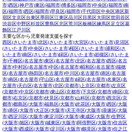
市)
西区(神戸市)
東区(福岡市)
博多区(福岡市)
中央区(福岡市)
南
区(福岡市)
西区(福岡市)
早良区(福岡市)
千代田区
中央区
港区
新
宿区
文京区
台東区
墨田区
江東区
品川区
目黒区
大田区
世田谷区
渋谷区
中野区
杉並区
豊島区
北区
荒川区
板橋区
練馬区
足立区
葛
飾区
江戸川区
主要な区から児童発達支援を探す
西区(さいたま市)
北区(さいたま市)
大宮区(さいたま市)
見沼区
(さいたま市)
中央区(さいたま市)
桜区(さいたま市)
浦和区(さ
いたま市)
南区(さいたま市)
緑区(さいたま市)
岩槻区(さいたま
市)
千種区(名古屋市)
東区(名古屋市)
北区(名古屋市)
西区(名古
屋市)
中村区(名古屋市)
中区(名古屋市)
昭和区(名古屋市)
瑞穂
区(名古屋市)
熱田区(名古屋市)
中川区(名古屋市)
港区(名古屋
市)
南区(名古屋市)
守山区(名古屋市)
緑区(名古屋市)
名東区(名
古屋市)
天白区(名古屋市)
北区(京都市)
上京区(京都市)
左京区
(京都市)
中京区(京都市)
東山区(京都市)
下京区(京都市)
南区(京
都市)
右京区(京都市)
伏見区(京都市)
山科区(京都市)
西京区(京
都市)
都島区(大阪市)
福島区(大阪市)
此花区(大阪市)
西区(大阪
市)
港区(大阪市)
大正区(大阪市)
天王寺区(大阪市)
浪速区(大阪
市)
西淀川区(大阪市)
東淀川区(大阪市)
東成区(大阪市)
生野区
(大阪市)
旭区(大阪市)
城東区(大阪市)
阿倍野区(大阪市)
住吉区
(大阪市)
西成区(大阪市)
淀川区(大阪市)
鶴見区(大阪市)
住之江