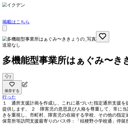
掲載はこちら
送迎なし
多機能型事業所はぁぐみ〜き
7
保存する
行った
１ 通所支援計画を作成し、これに基づいた指定通所支援を
提供します。 ２ 障害児の意思及び人格を尊重して、常に当
きを重視し、市町村、障害児の在籍する学校、その他の指定
保育所等訪問支援
最寄りのバス停：「桔梗野小学校通」停留所より