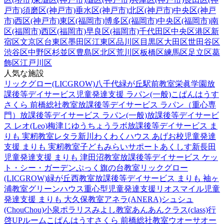
戸市)
須磨区(神戸市)
垂水区(神戸市)
北区(神戸市)
中央区(神戸
市)
西区(神戸市)
東区(福岡市)
博多区(福岡市)
中央区(福岡市)
南
区(福岡市)
西区(福岡市)
早良区(福岡市)
千代田区
中央区
港区
新
宿区
文京区
台東区
墨田区
江東区
品川区
目黒区
大田区
世田谷区
渋谷区
中野区
杉並区
豊島区
北区
荒川区
板橋区
練馬区
足立区
葛
飾区
江戸川区
人気な施設
リックグロー(LICGROW)八千代緑が丘駅前教室
栄眞学園放
課後等デイサービス
児童発達支援 ラパン(一般)
こぱんはうす
さくら 前橋総社教室
放課後等デイサービス ラパン（重心専
門）
放課後等デイサービス ラパン(一般)
放課後等デイサービ
ス レオ(Leo)梅津
じゆうちょうラボ
放課後等デイサービス ま
りも 実籾教室
レタラ新川
わくわくハウス あげお校
児童発達
支援 まりも 実籾教室
子どもみらいサポートあくしす新長田
児童発達支援 まりも 津田沼教室
放課後等デイサービス ケッ
ト・シー・ガーデン
ぷっく旗の台教室
リックグロー
(LICGROW)緑が丘西教室
放課後等デイサービス まりも 袖ヶ
浦教室
グリーンハウス重心型児童発達支援
リオスマイル
児童
発達支援 まりも 大久保教室
アネラ(ANERA)
シュシュ
(ChouChou)小泉
ポラリスみよし教室
あんあんクラス(class)行
啓UPルーム
こぱんはうすさくら 前橋総社教室
ウオーサオー