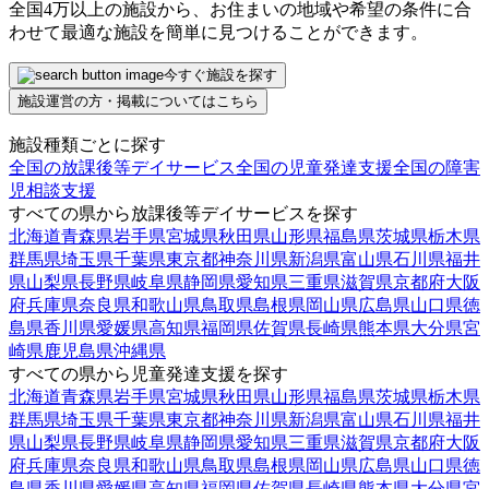
全国4万以上の施設から、お住まいの地域や希望の条件に合
わせて最適な施設を簡単に見つけることができます。
今すぐ施設を探す
施設運営の方・掲載についてはこちら
施設種類ごとに探す
全国の放課後等デイサービス
全国の児童発達支援
全国の障害
児相談支援
すべての県から放課後等デイサービスを探す
北海道
青森県
岩手県
宮城県
秋田県
山形県
福島県
茨城県
栃木県
群馬県
埼玉県
千葉県
東京都
神奈川県
新潟県
富山県
石川県
福井
県
山梨県
長野県
岐阜県
静岡県
愛知県
三重県
滋賀県
京都府
大阪
府
兵庫県
奈良県
和歌山県
鳥取県
島根県
岡山県
広島県
山口県
徳
島県
香川県
愛媛県
高知県
福岡県
佐賀県
長崎県
熊本県
大分県
宮
崎県
鹿児島県
沖縄県
すべての県から児童発達支援を探す
北海道
青森県
岩手県
宮城県
秋田県
山形県
福島県
茨城県
栃木県
群馬県
埼玉県
千葉県
東京都
神奈川県
新潟県
富山県
石川県
福井
県
山梨県
長野県
岐阜県
静岡県
愛知県
三重県
滋賀県
京都府
大阪
府
兵庫県
奈良県
和歌山県
鳥取県
島根県
岡山県
広島県
山口県
徳
島県
香川県
愛媛県
高知県
福岡県
佐賀県
長崎県
熊本県
大分県
宮