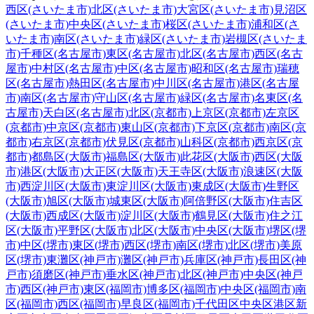
西区(さいたま市)
北区(さいたま市)
大宮区(さいたま市)
見沼区
(さいたま市)
中央区(さいたま市)
桜区(さいたま市)
浦和区(さ
いたま市)
南区(さいたま市)
緑区(さいたま市)
岩槻区(さいたま
市)
千種区(名古屋市)
東区(名古屋市)
北区(名古屋市)
西区(名古
屋市)
中村区(名古屋市)
中区(名古屋市)
昭和区(名古屋市)
瑞穂
区(名古屋市)
熱田区(名古屋市)
中川区(名古屋市)
港区(名古屋
市)
南区(名古屋市)
守山区(名古屋市)
緑区(名古屋市)
名東区(名
古屋市)
天白区(名古屋市)
北区(京都市)
上京区(京都市)
左京区
(京都市)
中京区(京都市)
東山区(京都市)
下京区(京都市)
南区(京
都市)
右京区(京都市)
伏見区(京都市)
山科区(京都市)
西京区(京
都市)
都島区(大阪市)
福島区(大阪市)
此花区(大阪市)
西区(大阪
市)
港区(大阪市)
大正区(大阪市)
天王寺区(大阪市)
浪速区(大阪
市)
西淀川区(大阪市)
東淀川区(大阪市)
東成区(大阪市)
生野区
(大阪市)
旭区(大阪市)
城東区(大阪市)
阿倍野区(大阪市)
住吉区
(大阪市)
西成区(大阪市)
淀川区(大阪市)
鶴見区(大阪市)
住之江
区(大阪市)
平野区(大阪市)
北区(大阪市)
中央区(大阪市)
堺区(堺
市)
中区(堺市)
東区(堺市)
西区(堺市)
南区(堺市)
北区(堺市)
美原
区(堺市)
東灘区(神戸市)
灘区(神戸市)
兵庫区(神戸市)
長田区(神
戸市)
須磨区(神戸市)
垂水区(神戸市)
北区(神戸市)
中央区(神戸
市)
西区(神戸市)
東区(福岡市)
博多区(福岡市)
中央区(福岡市)
南
区(福岡市)
西区(福岡市)
早良区(福岡市)
千代田区
中央区
港区
新