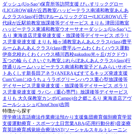
ダッシュ(Uo-Sao‘)
保育所等訪問支援 ぴぃす
リックグロー
(LICGROW)緑が丘西教室
ハッピーテラス南浦和教室
あんあ
んクラス(class)行啓UPルーム
リックグロー(LICGROW)八千
代緑が丘駅前教室
放課後等デイサービス まりも 津田沼教室
ハッピーテラス東浦和教室
ウオーサオーダッシュ(Uo-Sao‘)
こ
るり 東海道店
児童発達支援・放課後等デイサービス ポラリ
ス
児童発達支援 まりも 袖ヶ浦教室
あんあんクラス(class)豊平
ルーム
あんあんクラス(class)豊平ルーム
わくわくハウス運動
伊奈北校
わくわくハウス桶川西校
gakudou光ヶ丘(ガクドウ)
五つの輪 らくさいぐち教室
ぷれらぼ
あんあんクラス(class)行
啓通りルーム
ハッピーテラス南浦和教室
子どもみらいサポー
トあくしす新長田
アネラ(ANERA)
ぱすてるキッズ
発達支援
Cum’Cum
じゆうちょうラボ
グリーンハウス重心型放課後等
デイサービス
児童発達支援・放課後等デイサービス ポラリ
ス
児童発達支援 ラパン（重心専門）
放課後等デイサービス
まりも 大久保教室
カンポ(Campo)台之郷
こるり 東海道店
アヴ
ニール
シュシュ(ChouChou)吉岡
特徴から探す
理学療法
言語療法
作業療法
預かり支援
集団療育
個別療育
学習
支援
運動療育・スポーツ
土日営業
ABA(応用行動分析)
音楽療
育
英語療育
感覚統合療法
SST(ソーシャルスキルトレーニン