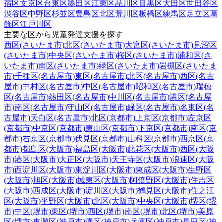
宿区
文京区
台東区
墨田区
江東区
品川区
目黒区
大田区
世田谷区
渋谷区
中野区
杉並区
豊島区
北区
荒川区
板橋区
練馬区
足立区
葛
飾区
江戸川区
主要な区から児童発達支援を探す
西区(さいたま市)
北区(さいたま市)
大宮区(さいたま市)
見沼区
(さいたま市)
中央区(さいたま市)
桜区(さいたま市)
浦和区(さ
いたま市)
南区(さいたま市)
緑区(さいたま市)
岩槻区(さいたま
市)
千種区(名古屋市)
東区(名古屋市)
北区(名古屋市)
西区(名古
屋市)
中村区(名古屋市)
中区(名古屋市)
昭和区(名古屋市)
瑞穂
区(名古屋市)
熱田区(名古屋市)
中川区(名古屋市)
港区(名古屋
市)
南区(名古屋市)
守山区(名古屋市)
緑区(名古屋市)
名東区(名
古屋市)
天白区(名古屋市)
北区(京都市)
上京区(京都市)
左京区
(京都市)
中京区(京都市)
東山区(京都市)
下京区(京都市)
南区(京
都市)
右京区(京都市)
伏見区(京都市)
山科区(京都市)
西京区(京
都市)
都島区(大阪市)
福島区(大阪市)
此花区(大阪市)
西区(大阪
市)
港区(大阪市)
大正区(大阪市)
天王寺区(大阪市)
浪速区(大阪
市)
西淀川区(大阪市)
東淀川区(大阪市)
東成区(大阪市)
生野区
(大阪市)
旭区(大阪市)
城東区(大阪市)
阿倍野区(大阪市)
住吉区
(大阪市)
西成区(大阪市)
淀川区(大阪市)
鶴見区(大阪市)
住之江
区(大阪市)
平野区(大阪市)
北区(大阪市)
中央区(大阪市)
堺区(堺
市)
中区(堺市)
東区(堺市)
西区(堺市)
南区(堺市)
北区(堺市)
美原
区(堺市)
東灘区(神戸市)
灘区(神戸市)
兵庫区(神戸市)
長田区(神