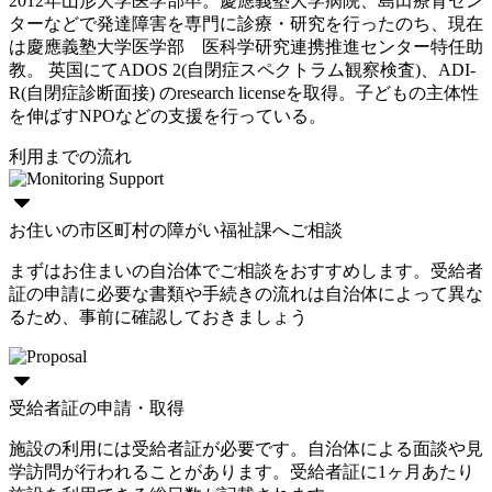
2012年山形大学医学部卒。慶應義塾大学病院、島田療育セン
ターなどで発達障害を専門に診療・研究を行ったのち、現在
は慶應義塾大学医学部 医科学研究連携推進センター特任助
教。 英国にてADOS 2(自閉症スペクトラム観察検査)、ADI-
R(自閉症診断面接) のresearch licenseを取得。子どもの主体性
を伸ばすNPOなどの支援を行っている。
利用までの流れ
お住いの市区町村の障がい福祉課へご相談
まずはお住まいの自治体でご相談をおすすめします。受給者
証の申請に必要な書類や手続きの流れは自治体によって異な
るため、事前に確認しておきましょう
受給者証の申請・取得
施設の利用には受給者証が必要です。自治体による面談や見
学訪問が行われることがあります。受給者証に1ヶ月あたり