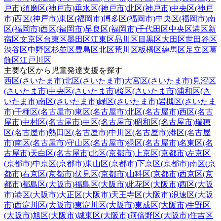
戸市)
須磨区(神戸市)
垂水区(神戸市)
北区(神戸市)
中央区(神戸
市)
西区(神戸市)
東区(福岡市)
博多区(福岡市)
中央区(福岡市)
南
区(福岡市)
西区(福岡市)
早良区(福岡市)
千代田区
中央区
港区
新
宿区
文京区
台東区
墨田区
江東区
品川区
目黒区
大田区
世田谷区
渋谷区
中野区
杉並区
豊島区
北区
荒川区
板橋区
練馬区
足立区
葛
飾区
江戸川区
主要な区から児童発達支援を探す
西区(さいたま市)
北区(さいたま市)
大宮区(さいたま市)
見沼区
(さいたま市)
中央区(さいたま市)
桜区(さいたま市)
浦和区(さ
いたま市)
南区(さいたま市)
緑区(さいたま市)
岩槻区(さいたま
市)
千種区(名古屋市)
東区(名古屋市)
北区(名古屋市)
西区(名古
屋市)
中村区(名古屋市)
中区(名古屋市)
昭和区(名古屋市)
瑞穂
区(名古屋市)
熱田区(名古屋市)
中川区(名古屋市)
港区(名古屋
市)
南区(名古屋市)
守山区(名古屋市)
緑区(名古屋市)
名東区(名
古屋市)
天白区(名古屋市)
北区(京都市)
上京区(京都市)
左京区
(京都市)
中京区(京都市)
東山区(京都市)
下京区(京都市)
南区(京
都市)
右京区(京都市)
伏見区(京都市)
山科区(京都市)
西京区(京
都市)
都島区(大阪市)
福島区(大阪市)
此花区(大阪市)
西区(大阪
市)
港区(大阪市)
大正区(大阪市)
天王寺区(大阪市)
浪速区(大阪
市)
西淀川区(大阪市)
東淀川区(大阪市)
東成区(大阪市)
生野区
(大阪市)
旭区(大阪市)
城東区(大阪市)
阿倍野区(大阪市)
住吉区