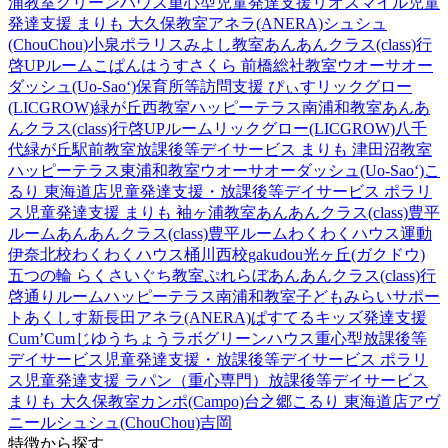
浦教室
グリーンハウス重心型児童発達支援
リオスマイル
児童
発達支援 まりも 大久保教室
アネラ(ANERA)
シュシュ
(ChouChou)小泉
ポラリスみよし教室
あんあんクラス(class)行
啓UPルーム
こぱんはうすさくら 前橋総社教室
ウオーサオー
ダッシュ(Uo-Sao‘)
保育所等訪問支援 ぴぃす
リックグロー
(LICGROW)緑が丘西教室
ハッピーテラス南浦和教室
あんあ
んクラス(class)行啓UPルーム
リックグロー(LICGROW)八千
代緑が丘駅前教室
放課後等デイサービス まりも 津田沼教室
ハッピーテラス東浦和教室
ウオーサオーダッシュ(Uo-Sao‘)
こ
るり 東海道店
児童発達支援・放課後等デイサービス ポラリ
ス
児童発達支援 まりも 袖ヶ浦教室
あんあんクラス(class)豊平
ルーム
あんあんクラス(class)豊平ルーム
わくわくハウス運動
伊奈北校
わくわくハウス桶川西校
gakudou光ヶ丘(ガクドウ)
五つの輪 らくさいぐち教室
ぷれらぼ
あんあんクラス(class)行
啓通りルーム
ハッピーテラス南浦和教室
子どもみらいサポー
トあくしす新長田
アネラ(ANERA)
ぱすてるキッズ
発達支援
Cum’Cum
じゆうちょうラボ
グリーンハウス重心型放課後等
デイサービス
児童発達支援・放課後等デイサービス ポラリ
ス
児童発達支援 ラパン（重心専門）
放課後等デイサービス
まりも 大久保教室
カンポ(Campo)台之郷
こるり 東海道店
アヴ
ニール
シュシュ(ChouChou)吉岡
特徴から探す