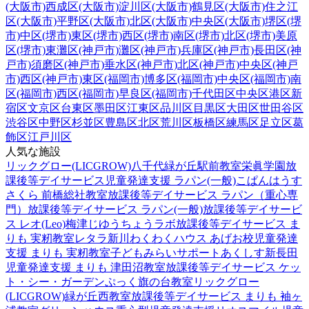
(大阪市)
西成区(大阪市)
淀川区(大阪市)
鶴見区(大阪市)
住之江
区(大阪市)
平野区(大阪市)
北区(大阪市)
中央区(大阪市)
堺区(堺
市)
中区(堺市)
東区(堺市)
西区(堺市)
南区(堺市)
北区(堺市)
美原
区(堺市)
東灘区(神戸市)
灘区(神戸市)
兵庫区(神戸市)
長田区(神
戸市)
須磨区(神戸市)
垂水区(神戸市)
北区(神戸市)
中央区(神戸
市)
西区(神戸市)
東区(福岡市)
博多区(福岡市)
中央区(福岡市)
南
区(福岡市)
西区(福岡市)
早良区(福岡市)
千代田区
中央区
港区
新
宿区
文京区
台東区
墨田区
江東区
品川区
目黒区
大田区
世田谷区
渋谷区
中野区
杉並区
豊島区
北区
荒川区
板橋区
練馬区
足立区
葛
飾区
江戸川区
人気な施設
リックグロー(LICGROW)八千代緑が丘駅前教室
栄眞学園放
課後等デイサービス
児童発達支援 ラパン(一般)
こぱんはうす
さくら 前橋総社教室
放課後等デイサービス ラパン（重心専
門）
放課後等デイサービス ラパン(一般)
放課後等デイサービ
ス レオ(Leo)梅津
じゆうちょうラボ
放課後等デイサービス ま
りも 実籾教室
レタラ新川
わくわくハウス あげお校
児童発達
支援 まりも 実籾教室
子どもみらいサポートあくしす新長田
児童発達支援 まりも 津田沼教室
放課後等デイサービス ケッ
ト・シー・ガーデン
ぷっく旗の台教室
リックグロー
(LICGROW)緑が丘西教室
放課後等デイサービス まりも 袖ヶ