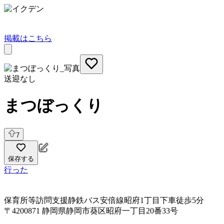
掲載はこちら
送迎なし
まつぼっくり
7
保存する
行った
保育所等訪問支援
静鉄バス安倍線昭府1丁目下車徒歩5分
〒4200871 静岡県静岡市葵区昭府一丁目20番33号