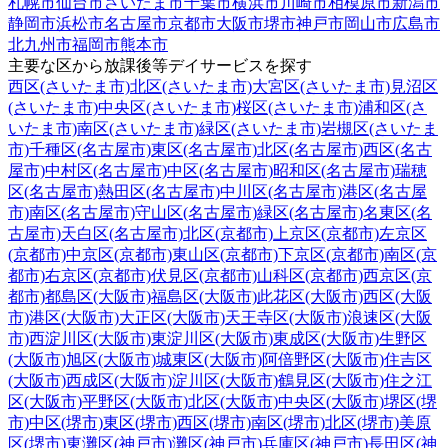
札幌市
仙台市
さいたま市
千葉市
横浜市
川崎市
相模原市
新潟市
静岡市
浜松市
名古屋市
京都市
大阪市
堺市
神戸市
岡山市
広島市
北九州市
福岡市
熊本市
主要な区から放課後等デイサービスを探す
西区(さいたま市)
北区(さいたま市)
大宮区(さいたま市)
見沼区
(さいたま市)
中央区(さいたま市)
桜区(さいたま市)
浦和区(さ
いたま市)
南区(さいたま市)
緑区(さいたま市)
岩槻区(さいたま
市)
千種区(名古屋市)
東区(名古屋市)
北区(名古屋市)
西区(名古
屋市)
中村区(名古屋市)
中区(名古屋市)
昭和区(名古屋市)
瑞穂
区(名古屋市)
熱田区(名古屋市)
中川区(名古屋市)
港区(名古屋
市)
南区(名古屋市)
守山区(名古屋市)
緑区(名古屋市)
名東区(名
古屋市)
天白区(名古屋市)
北区(京都市)
上京区(京都市)
左京区
(京都市)
中京区(京都市)
東山区(京都市)
下京区(京都市)
南区(京
都市)
右京区(京都市)
伏見区(京都市)
山科区(京都市)
西京区(京
都市)
都島区(大阪市)
福島区(大阪市)
此花区(大阪市)
西区(大阪
市)
港区(大阪市)
大正区(大阪市)
天王寺区(大阪市)
浪速区(大阪
市)
西淀川区(大阪市)
東淀川区(大阪市)
東成区(大阪市)
生野区
(大阪市)
旭区(大阪市)
城東区(大阪市)
阿倍野区(大阪市)
住吉区
(大阪市)
西成区(大阪市)
淀川区(大阪市)
鶴見区(大阪市)
住之江
区(大阪市)
平野区(大阪市)
北区(大阪市)
中央区(大阪市)
堺区(堺
市)
中区(堺市)
東区(堺市)
西区(堺市)
南区(堺市)
北区(堺市)
美原
区(堺市)
東灘区(神戸市)
灘区(神戸市)
兵庫区(神戸市)
長田区(神