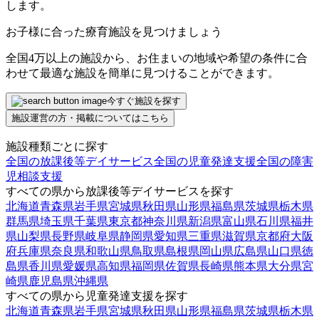
します。
お子様に合った療育施設を見つけましょう
全国4万以上の施設から、お住まいの地域や希望の条件に合
わせて最適な施設を簡単に見つけることができます。
今すぐ施設を探す
施設運営の方・掲載についてはこちら
施設種類ごとに探す
全国の放課後等デイサービス
全国の児童発達支援
全国の障害
児相談支援
すべての県から放課後等デイサービスを探す
北海道
青森県
岩手県
宮城県
秋田県
山形県
福島県
茨城県
栃木県
群馬県
埼玉県
千葉県
東京都
神奈川県
新潟県
富山県
石川県
福井
県
山梨県
長野県
岐阜県
静岡県
愛知県
三重県
滋賀県
京都府
大阪
府
兵庫県
奈良県
和歌山県
鳥取県
島根県
岡山県
広島県
山口県
徳
島県
香川県
愛媛県
高知県
福岡県
佐賀県
長崎県
熊本県
大分県
宮
崎県
鹿児島県
沖縄県
すべての県から児童発達支援を探す
北海道
青森県
岩手県
宮城県
秋田県
山形県
福島県
茨城県
栃木県