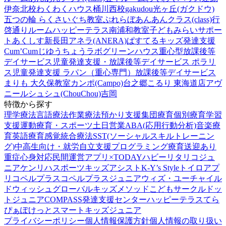
伊奈北校
わくわくハウス桶川西校
gakudou光ヶ丘(ガクドウ)
五つの輪 らくさいぐち教室
ぷれらぼ
あんあんクラス(class)行
啓通りルーム
ハッピーテラス南浦和教室
子どもみらいサポー
トあくしす新長田
アネラ(ANERA)
ぱすてるキッズ
発達支援
Cum’Cum
じゆうちょうラボ
グリーンハウス重心型放課後等
デイサービス
児童発達支援・放課後等デイサービス ポラリ
ス
児童発達支援 ラパン（重心専門）
放課後等デイサービス
まりも 大久保教室
カンポ(Campo)台之郷
こるり 東海道店
アヴ
ニール
シュシュ(ChouChou)吉岡
特徴から探す
理学療法
言語療法
作業療法
預かり支援
集団療育
個別療育
学習
支援
運動療育・スポーツ
土日営業
ABA(応用行動分析)
音楽療
育
英語療育
感覚統合療法
SST(ソーシャルスキルトレーニン
グ)
中高生向け・就労自立支援
プログラミング療育
送迎あり
重症心身対応
民間運営
アプリ×TODAY
ハビー
リタリコジュ
ニア
ケンリハスポーツキッズ
アシスト
K-Y’s Style
トイロ
アプ
リ
コペルプラス
コペルプラスジュニア
ウィズ・ユー
チャイル
ドウィッシュ
グローバルキッズメソッド
こどもサークル
ドッ
トジュニア
COMPASS発達支援センター
ハッピーテラス
てら
ぴぁぽけっと
スマートキッズジュニア
プライバシーポリシー
個人情報保護方針
個人情報の取り扱い