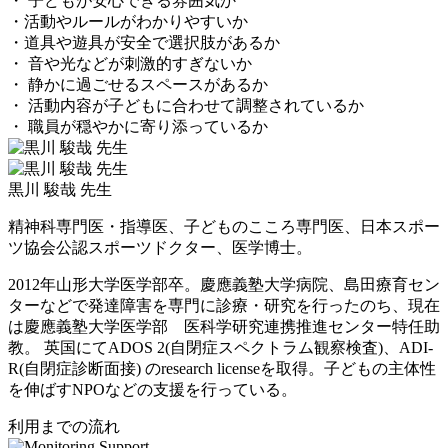
・ 子どもが安心できる雰囲気か
・活動やルールがわかりやすいか
・道具や遊具が安全で選択肢があるか
・ 音や光などが刺激的すぎないか
・ 静かに過ごせるスペースがあるか
・ 活動内容が子どもに合わせて調整されているか
・ 職員が穏やかに寄り添っているか
黒川 駿哉 先生
精神科専門医・指導医、子どものこころ専門医、日本スポー
ツ協会公認スポーツドクター、医学博士。
2012年山形大学医学部卒。慶應義塾大学病院、島田療育セン
ターなどで発達障害を専門に診療・研究を行ったのち、現在
は慶應義塾大学医学部 医科学研究連携推進センター特任助
教。 英国にてADOS 2(自閉症スペクトラム観察検査)、ADI-
R(自閉症診断面接) のresearch licenseを取得。子どもの主体性
を伸ばすNPOなどの支援を行っている。
利用までの流れ