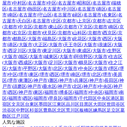
屋市)
中村区(名古屋市)
中区(名古屋市)
昭和区(名古屋市)
瑞穂
区(名古屋市)
熱田区(名古屋市)
中川区(名古屋市)
港区(名古屋
市)
南区(名古屋市)
守山区(名古屋市)
緑区(名古屋市)
名東区(名
古屋市)
天白区(名古屋市)
北区(京都市)
上京区(京都市)
左京区
(京都市)
中京区(京都市)
東山区(京都市)
下京区(京都市)
南区(京
都市)
右京区(京都市)
伏見区(京都市)
山科区(京都市)
西京区(京
都市)
都島区(大阪市)
福島区(大阪市)
此花区(大阪市)
西区(大阪
市)
港区(大阪市)
大正区(大阪市)
天王寺区(大阪市)
浪速区(大阪
市)
西淀川区(大阪市)
東淀川区(大阪市)
東成区(大阪市)
生野区
(大阪市)
旭区(大阪市)
城東区(大阪市)
阿倍野区(大阪市)
住吉区
(大阪市)
西成区(大阪市)
淀川区(大阪市)
鶴見区(大阪市)
住之江
区(大阪市)
平野区(大阪市)
北区(大阪市)
中央区(大阪市)
堺区(堺
市)
中区(堺市)
東区(堺市)
西区(堺市)
南区(堺市)
北区(堺市)
美原
区(堺市)
東灘区(神戸市)
灘区(神戸市)
兵庫区(神戸市)
長田区(神
戸市)
須磨区(神戸市)
垂水区(神戸市)
北区(神戸市)
中央区(神戸
市)
西区(神戸市)
東区(福岡市)
博多区(福岡市)
中央区(福岡市)
南
区(福岡市)
西区(福岡市)
早良区(福岡市)
千代田区
中央区
港区
新
宿区
文京区
台東区
墨田区
江東区
品川区
目黒区
大田区
世田谷区
渋谷区
中野区
杉並区
豊島区
北区
荒川区
板橋区
練馬区
足立区
葛
飾区
江戸川区
人気な施設