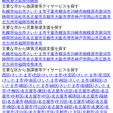
崎県
鹿児島県
沖縄県
主要な市から放課後等デイサービスを探す
札幌市
仙台市
さいたま市
千葉市
横浜市
川崎市
相模原市
新潟市
静岡市
浜松市
名古屋市
京都市
大阪市
堺市
神戸市
岡山市
広島市
北九州市
福岡市
熊本市
主要な市から児童発達支援を探す
札幌市
仙台市
さいたま市
千葉市
横浜市
川崎市
相模原市
新潟市
静岡市
浜松市
名古屋市
京都市
大阪市
堺市
神戸市
岡山市
広島市
北九州市
福岡市
熊本市
主要な市から障害児相談支援を探す
札幌市
仙台市
さいたま市
千葉市
横浜市
川崎市
相模原市
新潟市
静岡市
浜松市
名古屋市
京都市
大阪市
堺市
神戸市
岡山市
広島市
北九州市
福岡市
熊本市
主要な区から放課後等デイサービスを探す
西区(さいたま市)
北区(さいたま市)
大宮区(さいたま市)
見沼区
(さいたま市)
中央区(さいたま市)
桜区(さいたま市)
浦和区(さ
いたま市)
南区(さいたま市)
緑区(さいたま市)
岩槻区(さいたま
市)
千種区(名古屋市)
東区(名古屋市)
北区(名古屋市)
西区(名古
屋市)
中村区(名古屋市)
中区(名古屋市)
昭和区(名古屋市)
瑞穂
区(名古屋市)
熱田区(名古屋市)
中川区(名古屋市)
港区(名古屋
市)
南区(名古屋市)
守山区(名古屋市)
緑区(名古屋市)
名東区(名
古屋市)
天白区(名古屋市)
北区(京都市)
上京区(京都市)
左京区