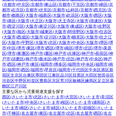
(京都市)
中京区(京都市)
東山区(京都市)
下京区(京都市)
南区(京
都市)
右京区(京都市)
伏見区(京都市)
山科区(京都市)
西京区(京
都市)
都島区(大阪市)
福島区(大阪市)
此花区(大阪市)
西区(大阪
市)
港区(大阪市)
大正区(大阪市)
天王寺区(大阪市)
浪速区(大阪
市)
西淀川区(大阪市)
東淀川区(大阪市)
東成区(大阪市)
生野区
(大阪市)
旭区(大阪市)
城東区(大阪市)
阿倍野区(大阪市)
住吉区
(大阪市)
西成区(大阪市)
淀川区(大阪市)
鶴見区(大阪市)
住之江
区(大阪市)
平野区(大阪市)
北区(大阪市)
中央区(大阪市)
堺区(堺
市)
中区(堺市)
東区(堺市)
西区(堺市)
南区(堺市)
北区(堺市)
美原
区(堺市)
東灘区(神戸市)
灘区(神戸市)
兵庫区(神戸市)
長田区(神
戸市)
須磨区(神戸市)
垂水区(神戸市)
北区(神戸市)
中央区(神戸
市)
西区(神戸市)
東区(福岡市)
博多区(福岡市)
中央区(福岡市)
南
区(福岡市)
西区(福岡市)
早良区(福岡市)
千代田区
中央区
港区
新
宿区
文京区
台東区
墨田区
江東区
品川区
目黒区
大田区
世田谷区
渋谷区
中野区
杉並区
豊島区
北区
荒川区
板橋区
練馬区
足立区
葛
飾区
江戸川区
主要な区から児童発達支援を探す
西区(さいたま市)
北区(さいたま市)
大宮区(さいたま市)
見沼区
(さいたま市)
中央区(さいたま市)
桜区(さいたま市)
浦和区(さ
いたま市)
南区(さいたま市)
緑区(さいたま市)
岩槻区(さいたま
市)
千種区(名古屋市)
東区(名古屋市)
北区(名古屋市)
西区(名古