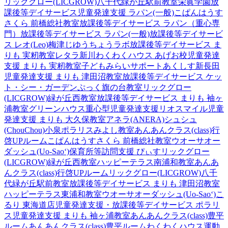
リックグロー(LICGROW)八千代緑が丘駅前教室
栄眞学園放
課後等デイサービス
児童発達支援 ラパン(一般)
こぱんはうす
さくら 前橋総社教室
放課後等デイサービス ラパン（重心専
門）
放課後等デイサービス ラパン(一般)
放課後等デイサービ
ス レオ(Leo)梅津
じゆうちょうラボ
放課後等デイサービス ま
りも 実籾教室
レタラ新川
わくわくハウス あげお校
児童発達
支援 まりも 実籾教室
子どもみらいサポートあくしす新長田
児童発達支援 まりも 津田沼教室
放課後等デイサービス ケッ
ト・シー・ガーデン
ぷっく旗の台教室
リックグロー
(LICGROW)緑が丘西教室
放課後等デイサービス まりも 袖ヶ
浦教室
グリーンハウス重心型児童発達支援
リオスマイル
児童
発達支援 まりも 大久保教室
アネラ(ANERA)
シュシュ
(ChouChou)小泉
ポラリスみよし教室
あんあんクラス(class)行
啓UPルーム
こぱんはうすさくら 前橋総社教室
ウオーサオー
ダッシュ(Uo-Sao‘)
保育所等訪問支援 ぴぃす
リックグロー
(LICGROW)緑が丘西教室
ハッピーテラス南浦和教室
あんあ
んクラス(class)行啓UPルーム
リックグロー(LICGROW)八千
代緑が丘駅前教室
放課後等デイサービス まりも 津田沼教室
ハッピーテラス東浦和教室
ウオーサオーダッシュ(Uo-Sao‘)
こ
るり 東海道店
児童発達支援・放課後等デイサービス ポラリ
ス
児童発達支援 まりも 袖ヶ浦教室
あんあんクラス(class)豊平
ルーム
あんあんクラス(class)豊平ルーム
わくわくハウス運動