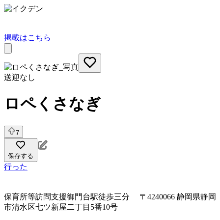
掲載はこちら
送迎なし
ロペくさなぎ
7
保存する
行った
保育所等訪問支援
御門台駅徒歩三分 〒4240066 静岡県静岡
市清水区七ツ新屋二丁目5番10号