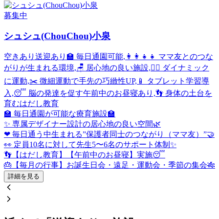
募集中
シュシュ(ChouChou)小泉
空きあり
送迎あり
🏫 毎日通園可能,👩‍👩‍👧‍👧 ママ友とのつな
がりが生まれる環境,🪑 居心地の良い施設,🤸‍♂️ ダイナミック
に運動,✂️ 微細運動で手先の巧緻性UP,📱 タブレット学習導
入,😴 脳の発達を促す午前中のお昼寝あり,👣 身体の土台を
育むはだし教育
🏫 毎日通園が可能な療育施設🏫
✨ 専属デザイナー設計の居心地の良い空間🌿
❤ 毎日通う中生まれる”保護者同士のつながり（ママ友）”🤝
👀 定員10名に対して先生5〜6名のサポート体制✨
👣【はだし教育】【午前中のお昼寝】実施😴
🎂【毎月の行事】お誕生日会・遠足・運動会・季節の集会🎋
詳細を見る