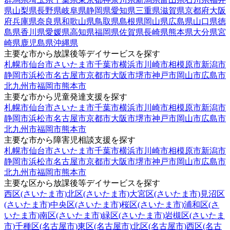
県
山梨県
長野県
岐阜県
静岡県
愛知県
三重県
滋賀県
京都府
大阪
府
兵庫県
奈良県
和歌山県
鳥取県
島根県
岡山県
広島県
山口県
徳
島県
香川県
愛媛県
高知県
福岡県
佐賀県
長崎県
熊本県
大分県
宮
崎県
鹿児島県
沖縄県
主要な市から放課後等デイサービスを探す
札幌市
仙台市
さいたま市
千葉市
横浜市
川崎市
相模原市
新潟市
静岡市
浜松市
名古屋市
京都市
大阪市
堺市
神戸市
岡山市
広島市
北九州市
福岡市
熊本市
主要な市から児童発達支援を探す
札幌市
仙台市
さいたま市
千葉市
横浜市
川崎市
相模原市
新潟市
静岡市
浜松市
名古屋市
京都市
大阪市
堺市
神戸市
岡山市
広島市
北九州市
福岡市
熊本市
主要な市から障害児相談支援を探す
札幌市
仙台市
さいたま市
千葉市
横浜市
川崎市
相模原市
新潟市
静岡市
浜松市
名古屋市
京都市
大阪市
堺市
神戸市
岡山市
広島市
北九州市
福岡市
熊本市
主要な区から放課後等デイサービスを探す
西区(さいたま市)
北区(さいたま市)
大宮区(さいたま市)
見沼区
(さいたま市)
中央区(さいたま市)
桜区(さいたま市)
浦和区(さ
いたま市)
南区(さいたま市)
緑区(さいたま市)
岩槻区(さいたま
市)
千種区(名古屋市)
東区(名古屋市)
北区(名古屋市)
西区(名古