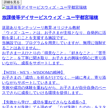
詳細を見る
放課後等デイサービスウィズ・ユー宇都宮瑞穂
送迎あり
モンテッソーリ教育,オリジナル教材
「ウィズ・ユー」とは、お子さまが主役となり、自発的に活
動を楽しむことを支援する施設です。
当施設では、プログラムを用意していますが、無理に強制す
ることはありません。
お子さま一人ひとりの「得意なこと」「好きなこと」「苦手
なこと」を丁寧に聞き取り、お子さまの興味や関心に寄り添
いながら、成長をサポートします。
【WITH・WE’S・WISDOMの精神】
お子さまの「成功」を祈るだけでなく、一緒に考え、寄り添
いながらサポートしていきます。
失敗や成功の体験を重ねながら、お子さまが自分自身のペー
スでさらに成長していける環境を提供します。
【失敗から学び、成功を重ねてさらなる成長へ】
お子さまが失敗しても諦めず、「なぜ失敗したのか」をスタ