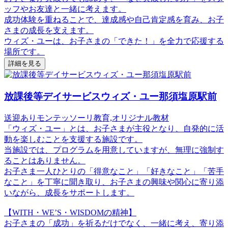
ッフやお友達と一緒に考えます。
成功体験を重ねることで、達成感や自己肯定感を育み、お子
さまの成長を支えます。
ウィズ・ユーは、お子さまの「できた！」を全力で応援する
場所です。
詳細を見る
放課後等デイサービスウィズ・ユー那須塩原駅前
送迎あり
モンテッソーリ教育,オリジナル教材
「ウィズ・ユー」とは、お子さまが主役となり、自発的に活
動を楽しむことを支援する施設です。
当施設では、プログラムを用意していますが、無理に強制す
ることはありません。
お子さま一人ひとりの「得意なこと」「好きなこと」「苦手
なこと」を丁寧に聞き取り、お子さまの興味や関心に寄り添
いながら、成長をサポートします。
【WITH・WE’S・WISDOMの精神】
お子さまの「成功」を祈るだけでなく、一緒に考え、寄り添