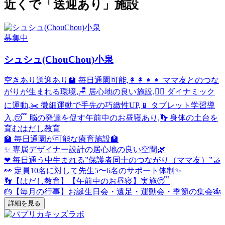
近くで「送迎あり」施設
募集中
シュシュ(ChouChou)小泉
空きあり
送迎あり
🏫 毎日通園可能,👩‍👩‍👧‍👧 ママ友とのつな
がりが生まれる環境,🪑 居心地の良い施設,🤸‍♂️ ダイナミック
に運動,✂️ 微細運動で手先の巧緻性UP,📱 タブレット学習導
入,😴 脳の発達を促す午前中のお昼寝あり,👣 身体の土台を
育むはだし教育
🏫 毎日通園が可能な療育施設🏫
✨ 専属デザイナー設計の居心地の良い空間🌿
❤ 毎日通う中生まれる”保護者同士のつながり（ママ友）”🤝
👀 定員10名に対して先生5〜6名のサポート体制✨
👣【はだし教育】【午前中のお昼寝】実施😴
🎂【毎月の行事】お誕生日会・遠足・運動会・季節の集会🎋
詳細を見る