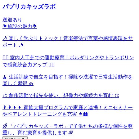
パプリカキッズラボ
送迎あり
🌟施設の魅力🌟
🎶 楽しく学ぶリトミック！音楽療法で言葉や感情表現をサ
ポート 🎶
🏃‍♂️ 室内人工芝での運動療育！ボルダリングやトランポリン
で感覚統合力アップ 🏃‍♀️
🧹 生活訓練で自立を目指す！掃除や洗濯で日常生活動作を
楽しく習得 🧺
🎨 創作活動で指先を使い、想像力や継続力を育む 🎨
👨‍👩‍👧‍👦 家族支援プログラムで家庭と連携！ミニセミナー
やペアレントトレーニングも充実 👩‍🏫
🌈 「パプリカキッズ・ラボ」で子供たちの多様な個性を尊
重し、育む療育を提供します 🌈