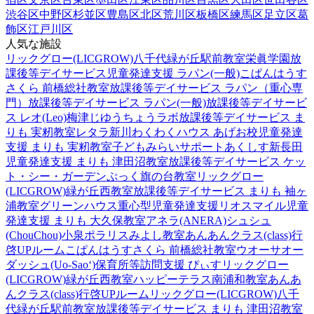
渋谷区
中野区
杉並区
豊島区
北区
荒川区
板橋区
練馬区
足立区
葛
飾区
江戸川区
人気な施設
リックグロー(LICGROW)八千代緑が丘駅前教室
栄眞学園放
課後等デイサービス
児童発達支援 ラパン(一般)
こぱんはうす
さくら 前橋総社教室
放課後等デイサービス ラパン（重心専
門）
放課後等デイサービス ラパン(一般)
放課後等デイサービ
ス レオ(Leo)梅津
じゆうちょうラボ
放課後等デイサービス ま
りも 実籾教室
レタラ新川
わくわくハウス あげお校
児童発達
支援 まりも 実籾教室
子どもみらいサポートあくしす新長田
児童発達支援 まりも 津田沼教室
放課後等デイサービス ケッ
ト・シー・ガーデン
ぷっく旗の台教室
リックグロー
(LICGROW)緑が丘西教室
放課後等デイサービス まりも 袖ヶ
浦教室
グリーンハウス重心型児童発達支援
リオスマイル
児童
発達支援 まりも 大久保教室
アネラ(ANERA)
シュシュ
(ChouChou)小泉
ポラリスみよし教室
あんあんクラス(class)行
啓UPルーム
こぱんはうすさくら 前橋総社教室
ウオーサオー
ダッシュ(Uo-Sao‘)
保育所等訪問支援 ぴぃす
リックグロー
(LICGROW)緑が丘西教室
ハッピーテラス南浦和教室
あんあ
んクラス(class)行啓UPルーム
リックグロー(LICGROW)八千
代緑が丘駅前教室
放課後等デイサービス まりも 津田沼教室