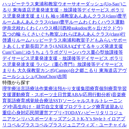
ハッピーテラス東浦和教室
ウオーサオーダッシュ(Uo-Sao‘)
こ
るり 東海道店
児童発達支援・放課後等デイサービス ポラリ
ス
児童発達支援 まりも 袖ヶ浦教室
あんあんクラス(class)豊平
ルーム
あんあんクラス(class)豊平ルーム
わくわくハウス運動
伊奈北校
わくわくハウス桶川西校
gakudou光ヶ丘(ガクドウ)
五つの輪 らくさいぐち教室
ぷれらぼ
あんあんクラス(class)行
啓通りルーム
ハッピーテラス南浦和教室
子どもみらいサポー
トあくしす新長田
アネラ(ANERA)
ぱすてるキッズ
発達支援
Cum’Cum
じゆうちょうラボ
グリーンハウス重心型放課後等
デイサービス
児童発達支援・放課後等デイサービス ポラリ
ス
児童発達支援 ラパン（重心専門）
放課後等デイサービス
まりも 大久保教室
カンポ(Campo)台之郷
こるり 東海道店
アヴ
ニール
シュシュ(ChouChou)吉岡
特徴から探す
理学療法
言語療法
作業療法
預かり支援
集団療育
個別療育
学習
支援
運動療育・スポーツ
土日営業
ABA(応用行動分析)
音楽療
育
英語療育
感覚統合療法
SST(ソーシャルスキルトレーニン
グ)
中高生向け・就労自立支援
プログラミング療育
送迎あり
重症心身対応
民間運営
アプリ×TODAY
ハビー
リタリコジュ
ニア
ケンリハスポーツキッズ
アシスト
K-Y’s Style
トイロ
アプ
リ
コペルプラス
コペルプラスジュニア
ウィズ・ユー
チャイル