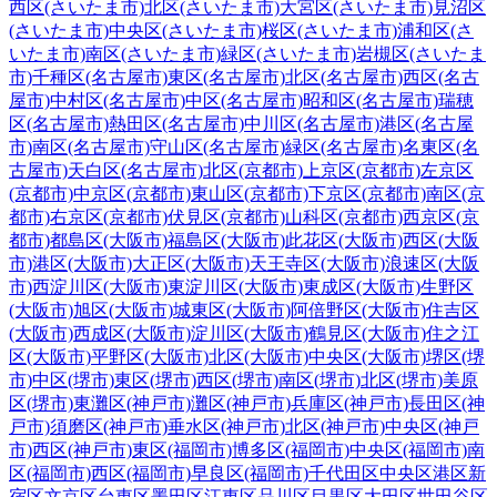
西区(さいたま市)
北区(さいたま市)
大宮区(さいたま市)
見沼区
(さいたま市)
中央区(さいたま市)
桜区(さいたま市)
浦和区(さ
いたま市)
南区(さいたま市)
緑区(さいたま市)
岩槻区(さいたま
市)
千種区(名古屋市)
東区(名古屋市)
北区(名古屋市)
西区(名古
屋市)
中村区(名古屋市)
中区(名古屋市)
昭和区(名古屋市)
瑞穂
区(名古屋市)
熱田区(名古屋市)
中川区(名古屋市)
港区(名古屋
市)
南区(名古屋市)
守山区(名古屋市)
緑区(名古屋市)
名東区(名
古屋市)
天白区(名古屋市)
北区(京都市)
上京区(京都市)
左京区
(京都市)
中京区(京都市)
東山区(京都市)
下京区(京都市)
南区(京
都市)
右京区(京都市)
伏見区(京都市)
山科区(京都市)
西京区(京
都市)
都島区(大阪市)
福島区(大阪市)
此花区(大阪市)
西区(大阪
市)
港区(大阪市)
大正区(大阪市)
天王寺区(大阪市)
浪速区(大阪
市)
西淀川区(大阪市)
東淀川区(大阪市)
東成区(大阪市)
生野区
(大阪市)
旭区(大阪市)
城東区(大阪市)
阿倍野区(大阪市)
住吉区
(大阪市)
西成区(大阪市)
淀川区(大阪市)
鶴見区(大阪市)
住之江
区(大阪市)
平野区(大阪市)
北区(大阪市)
中央区(大阪市)
堺区(堺
市)
中区(堺市)
東区(堺市)
西区(堺市)
南区(堺市)
北区(堺市)
美原
区(堺市)
東灘区(神戸市)
灘区(神戸市)
兵庫区(神戸市)
長田区(神
戸市)
須磨区(神戸市)
垂水区(神戸市)
北区(神戸市)
中央区(神戸
市)
西区(神戸市)
東区(福岡市)
博多区(福岡市)
中央区(福岡市)
南
区(福岡市)
西区(福岡市)
早良区(福岡市)
千代田区
中央区
港区
新
宿区
文京区
台東区
墨田区
江東区
品川区
目黒区
大田区
世田谷区