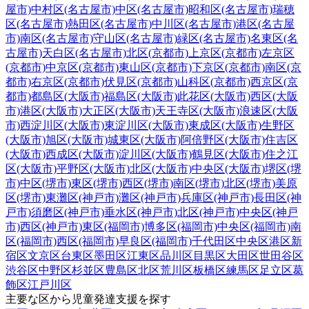
屋市)
中村区(名古屋市)
中区(名古屋市)
昭和区(名古屋市)
瑞穂
区(名古屋市)
熱田区(名古屋市)
中川区(名古屋市)
港区(名古屋
市)
南区(名古屋市)
守山区(名古屋市)
緑区(名古屋市)
名東区(名
古屋市)
天白区(名古屋市)
北区(京都市)
上京区(京都市)
左京区
(京都市)
中京区(京都市)
東山区(京都市)
下京区(京都市)
南区(京
都市)
右京区(京都市)
伏見区(京都市)
山科区(京都市)
西京区(京
都市)
都島区(大阪市)
福島区(大阪市)
此花区(大阪市)
西区(大阪
市)
港区(大阪市)
大正区(大阪市)
天王寺区(大阪市)
浪速区(大阪
市)
西淀川区(大阪市)
東淀川区(大阪市)
東成区(大阪市)
生野区
(大阪市)
旭区(大阪市)
城東区(大阪市)
阿倍野区(大阪市)
住吉区
(大阪市)
西成区(大阪市)
淀川区(大阪市)
鶴見区(大阪市)
住之江
区(大阪市)
平野区(大阪市)
北区(大阪市)
中央区(大阪市)
堺区(堺
市)
中区(堺市)
東区(堺市)
西区(堺市)
南区(堺市)
北区(堺市)
美原
区(堺市)
東灘区(神戸市)
灘区(神戸市)
兵庫区(神戸市)
長田区(神
戸市)
須磨区(神戸市)
垂水区(神戸市)
北区(神戸市)
中央区(神戸
市)
西区(神戸市)
東区(福岡市)
博多区(福岡市)
中央区(福岡市)
南
区(福岡市)
西区(福岡市)
早良区(福岡市)
千代田区
中央区
港区
新
宿区
文京区
台東区
墨田区
江東区
品川区
目黒区
大田区
世田谷区
渋谷区
中野区
杉並区
豊島区
北区
荒川区
板橋区
練馬区
足立区
葛
飾区
江戸川区
主要な区から児童発達支援を探す