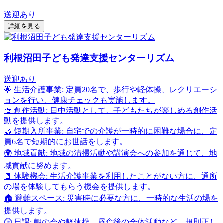
送迎あり
詳細を見る
利根沼田子ども発達支援センターリズム
送迎あり
🌟 生活介護事業: 定員20名で、歩行や軽体操、レクリエーシ
ョンを行い、健康チェックも実施します。
🎨 創作活動: 日中活動として、子どもたちが楽しめる創作活
動を提供します。
🤝 短期入所事業: 自宅での介護が一時的に困難な場合に、定
員6名で短期的にお世話をします。
🌍 地域貢献: 地域の清掃活動や講演会への参加を通じて、地
域貢献に努めます。
🚪 体験機会: 生活介護事業を利用したことがない方に、通所
の場を体験してもらう機会を提供します。
🏠 避難スペース: 災害時に必要な方に、一時的な生活の場を
提供します。
🕒 日課: 朝の会や軽体操、昼食後の全体活動など、規則正し