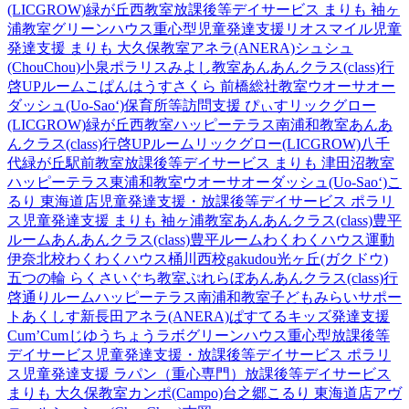
(LICGROW)緑が丘西教室
放課後等デイサービス まりも 袖ヶ
浦教室
グリーンハウス重心型児童発達支援
リオスマイル
児童
発達支援 まりも 大久保教室
アネラ(ANERA)
シュシュ
(ChouChou)小泉
ポラリスみよし教室
あんあんクラス(class)行
啓UPルーム
こぱんはうすさくら 前橋総社教室
ウオーサオー
ダッシュ(Uo-Sao‘)
保育所等訪問支援 ぴぃす
リックグロー
(LICGROW)緑が丘西教室
ハッピーテラス南浦和教室
あんあ
んクラス(class)行啓UPルーム
リックグロー(LICGROW)八千
代緑が丘駅前教室
放課後等デイサービス まりも 津田沼教室
ハッピーテラス東浦和教室
ウオーサオーダッシュ(Uo-Sao‘)
こ
るり 東海道店
児童発達支援・放課後等デイサービス ポラリ
ス
児童発達支援 まりも 袖ヶ浦教室
あんあんクラス(class)豊平
ルーム
あんあんクラス(class)豊平ルーム
わくわくハウス運動
伊奈北校
わくわくハウス桶川西校
gakudou光ヶ丘(ガクドウ)
五つの輪 らくさいぐち教室
ぷれらぼ
あんあんクラス(class)行
啓通りルーム
ハッピーテラス南浦和教室
子どもみらいサポー
トあくしす新長田
アネラ(ANERA)
ぱすてるキッズ
発達支援
Cum’Cum
じゆうちょうラボ
グリーンハウス重心型放課後等
デイサービス
児童発達支援・放課後等デイサービス ポラリ
ス
児童発達支援 ラパン（重心専門）
放課後等デイサービス
まりも 大久保教室
カンポ(Campo)台之郷
こるり 東海道店
アヴ