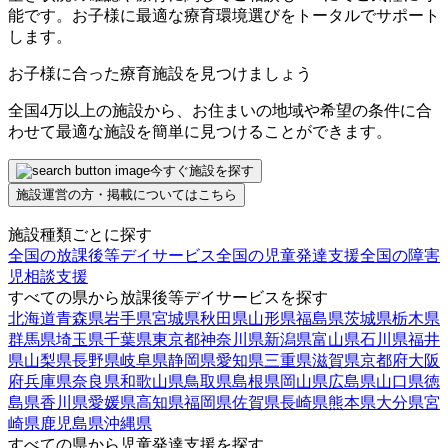
能です。お子様に最適な療育環境選びをトータルでサポート
します。
お子様に合った療育施設を見つけましょう
全国4万以上の施設から、お住まいの地域や希望の条件に合
わせて最適な施設を簡単に見つけることができます。
今すぐ施設を探す
施設運営の方・掲載についてはこちら
施設種類ごとに探す
全国の放課後等デイサービス
全国の児童発達支援
全国の障害
児相談支援
すべての県から放課後等デイサービスを探す
北海道
青森県
岩手県
宮城県
秋田県
山形県
福島県
茨城県
栃木県
群馬県
埼玉県
千葉県
東京都
神奈川県
新潟県
富山県
石川県
福井
県
山梨県
長野県
岐阜県
静岡県
愛知県
三重県
滋賀県
京都府
大阪
府
兵庫県
奈良県
和歌山県
鳥取県
島根県
岡山県
広島県
山口県
徳
島県
香川県
愛媛県
高知県
福岡県
佐賀県
長崎県
熊本県
大分県
宮
崎県
鹿児島県
沖縄県
すべての県から児童発達支援を探す