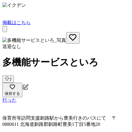
掲載はこちら
送迎なし
多機能サービスといろ
7
保存する
行った
保育所等訪問支援
釧路駅から豊美行きのバスにて 〒
0880611 北海道釧路郡釧路町豊美1丁目5番地20