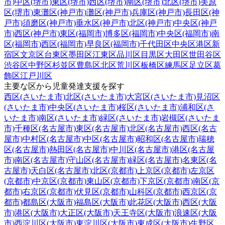
市)
中区(堺市)
東区(堺市)
西区(堺市)
南区(堺市)
北区(堺市)
美原
区(堺市)
東灘区(神戸市)
灘区(神戸市)
兵庫区(神戸市)
長田区(神
戸市)
須磨区(神戸市)
垂水区(神戸市)
北区(神戸市)
中央区(神戸
市)
西区(神戸市)
東区(福岡市)
博多区(福岡市)
中央区(福岡市)
南
区(福岡市)
西区(福岡市)
早良区(福岡市)
千代田区
中央区
港区
新
宿区
文京区
台東区
墨田区
江東区
品川区
目黒区
大田区
世田谷区
渋谷区
中野区
杉並区
豊島区
北区
荒川区
板橋区
練馬区
足立区
葛
飾区
江戸川区
主要な区から児童発達支援を探す
西区(さいたま市)
北区(さいたま市)
大宮区(さいたま市)
見沼区
(さいたま市)
中央区(さいたま市)
桜区(さいたま市)
浦和区(さ
いたま市)
南区(さいたま市)
緑区(さいたま市)
岩槻区(さいたま
市)
千種区(名古屋市)
東区(名古屋市)
北区(名古屋市)
西区(名古
屋市)
中村区(名古屋市)
中区(名古屋市)
昭和区(名古屋市)
瑞穂
区(名古屋市)
熱田区(名古屋市)
中川区(名古屋市)
港区(名古屋
市)
南区(名古屋市)
守山区(名古屋市)
緑区(名古屋市)
名東区(名
古屋市)
天白区(名古屋市)
北区(京都市)
上京区(京都市)
左京区
(京都市)
中京区(京都市)
東山区(京都市)
下京区(京都市)
南区(京
都市)
右京区(京都市)
伏見区(京都市)
山科区(京都市)
西京区(京
都市)
都島区(大阪市)
福島区(大阪市)
此花区(大阪市)
西区(大阪
市)
港区(大阪市)
大正区(大阪市)
天王寺区(大阪市)
浪速区(大阪
市)
西淀川区(大阪市)
東淀川区(大阪市)
東成区(大阪市)
生野区