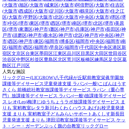
(大阪市)
旭区(大阪市)
城東区(大阪市)
阿倍野区(大阪市)
住吉区
(大阪市)
西成区(大阪市)
淀川区(大阪市)
鶴見区(大阪市)
住之江
区(大阪市)
平野区(大阪市)
北区(大阪市)
中央区(大阪市)
堺区(堺
市)
中区(堺市)
東区(堺市)
西区(堺市)
南区(堺市)
北区(堺市)
美原
区(堺市)
東灘区(神戸市)
灘区(神戸市)
兵庫区(神戸市)
長田区(神
戸市)
須磨区(神戸市)
垂水区(神戸市)
北区(神戸市)
中央区(神戸
市)
西区(神戸市)
東区(福岡市)
博多区(福岡市)
中央区(福岡市)
南
区(福岡市)
西区(福岡市)
早良区(福岡市)
千代田区
中央区
港区
新
宿区
文京区
台東区
墨田区
江東区
品川区
目黒区
大田区
世田谷区
渋谷区
中野区
杉並区
豊島区
北区
荒川区
板橋区
練馬区
足立区
葛
飾区
江戸川区
人気な施設
リックグロー(LICGROW)八千代緑が丘駅前教室
栄眞学園放
課後等デイサービス
児童発達支援 ラパン(一般)
こぱんはうす
さくら 前橋総社教室
放課後等デイサービス ラパン（重心専
門）
放課後等デイサービス ラパン(一般)
放課後等デイサービ
ス レオ(Leo)梅津
じゆうちょうラボ
放課後等デイサービス ま
りも 実籾教室
レタラ新川
わくわくハウス あげお校
児童発達
支援 まりも 実籾教室
子どもみらいサポートあくしす新長田
児童発達支援 まりも 津田沼教室
放課後等デイサービス ケッ
ト・シー・ガーデン
ぷっく旗の台教室
リックグロー