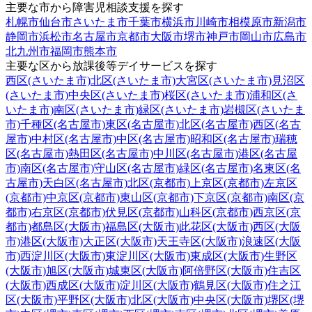
主要な市から障害児相談支援を探す
札幌市
仙台市
さいたま市
千葉市
横浜市
川崎市
相模原市
新潟市
静岡市
浜松市
名古屋市
京都市
大阪市
堺市
神戸市
岡山市
広島市
北九州市
福岡市
熊本市
主要な区から放課後等デイサービスを探す
西区(さいたま市)
北区(さいたま市)
大宮区(さいたま市)
見沼区
(さいたま市)
中央区(さいたま市)
桜区(さいたま市)
浦和区(さ
いたま市)
南区(さいたま市)
緑区(さいたま市)
岩槻区(さいたま
市)
千種区(名古屋市)
東区(名古屋市)
北区(名古屋市)
西区(名古
屋市)
中村区(名古屋市)
中区(名古屋市)
昭和区(名古屋市)
瑞穂
区(名古屋市)
熱田区(名古屋市)
中川区(名古屋市)
港区(名古屋
市)
南区(名古屋市)
守山区(名古屋市)
緑区(名古屋市)
名東区(名
古屋市)
天白区(名古屋市)
北区(京都市)
上京区(京都市)
左京区
(京都市)
中京区(京都市)
東山区(京都市)
下京区(京都市)
南区(京
都市)
右京区(京都市)
伏見区(京都市)
山科区(京都市)
西京区(京
都市)
都島区(大阪市)
福島区(大阪市)
此花区(大阪市)
西区(大阪
市)
港区(大阪市)
大正区(大阪市)
天王寺区(大阪市)
浪速区(大阪
市)
西淀川区(大阪市)
東淀川区(大阪市)
東成区(大阪市)
生野区
(大阪市)
旭区(大阪市)
城東区(大阪市)
阿倍野区(大阪市)
住吉区
(大阪市)
西成区(大阪市)
淀川区(大阪市)
鶴見区(大阪市)
住之江
区(大阪市)
平野区(大阪市)
北区(大阪市)
中央区(大阪市)
堺区(堺