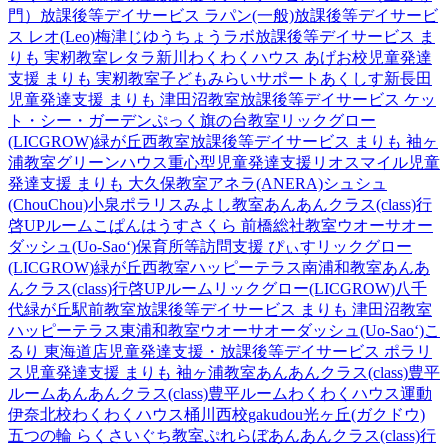
門）
放課後等デイサービス ラパン(一般)
放課後等デイサービ
ス レオ(Leo)梅津
じゆうちょうラボ
放課後等デイサービス ま
りも 実籾教室
レタラ新川
わくわくハウス あげお校
児童発達
支援 まりも 実籾教室
子どもみらいサポートあくしす新長田
児童発達支援 まりも 津田沼教室
放課後等デイサービス ケッ
ト・シー・ガーデン
ぷっく旗の台教室
リックグロー
(LICGROW)緑が丘西教室
放課後等デイサービス まりも 袖ヶ
浦教室
グリーンハウス重心型児童発達支援
リオスマイル
児童
発達支援 まりも 大久保教室
アネラ(ANERA)
シュシュ
(ChouChou)小泉
ポラリスみよし教室
あんあんクラス(class)行
啓UPルーム
こぱんはうすさくら 前橋総社教室
ウオーサオー
ダッシュ(Uo-Sao‘)
保育所等訪問支援 ぴぃす
リックグロー
(LICGROW)緑が丘西教室
ハッピーテラス南浦和教室
あんあ
んクラス(class)行啓UPルーム
リックグロー(LICGROW)八千
代緑が丘駅前教室
放課後等デイサービス まりも 津田沼教室
ハッピーテラス東浦和教室
ウオーサオーダッシュ(Uo-Sao‘)
こ
るり 東海道店
児童発達支援・放課後等デイサービス ポラリ
ス
児童発達支援 まりも 袖ヶ浦教室
あんあんクラス(class)豊平
ルーム
あんあんクラス(class)豊平ルーム
わくわくハウス運動
伊奈北校
わくわくハウス桶川西校
gakudou光ヶ丘(ガクドウ)
五つの輪 らくさいぐち教室
ぷれらぼ
あんあんクラス(class)行