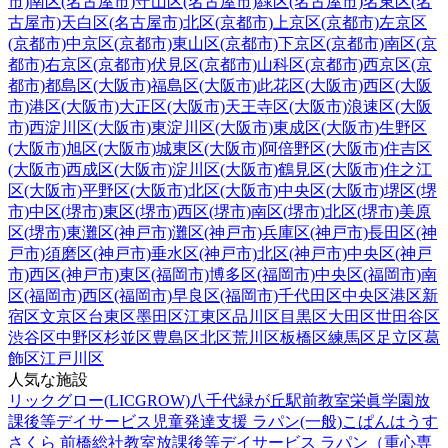
市)
南区(名古屋市)
守山区(名古屋市)
緑区(名古屋市)
名東区(名
古屋市)
天白区(名古屋市)
北区(京都市)
上京区(京都市)
左京区
(京都市)
中京区(京都市)
東山区(京都市)
下京区(京都市)
南区(京
都市)
右京区(京都市)
伏見区(京都市)
山科区(京都市)
西京区(京
都市)
都島区(大阪市)
福島区(大阪市)
此花区(大阪市)
西区(大阪
市)
港区(大阪市)
大正区(大阪市)
天王寺区(大阪市)
浪速区(大阪
市)
西淀川区(大阪市)
東淀川区(大阪市)
東成区(大阪市)
生野区
(大阪市)
旭区(大阪市)
城東区(大阪市)
阿倍野区(大阪市)
住吉区
(大阪市)
西成区(大阪市)
淀川区(大阪市)
鶴見区(大阪市)
住之江
区(大阪市)
平野区(大阪市)
北区(大阪市)
中央区(大阪市)
堺区(堺
市)
中区(堺市)
東区(堺市)
西区(堺市)
南区(堺市)
北区(堺市)
美原
区(堺市)
東灘区(神戸市)
灘区(神戸市)
兵庫区(神戸市)
長田区(神
戸市)
須磨区(神戸市)
垂水区(神戸市)
北区(神戸市)
中央区(神戸
市)
西区(神戸市)
東区(福岡市)
博多区(福岡市)
中央区(福岡市)
南
区(福岡市)
西区(福岡市)
早良区(福岡市)
千代田区
中央区
港区
新
宿区
文京区
台東区
墨田区
江東区
品川区
目黒区
大田区
世田谷区
渋谷区
中野区
杉並区
豊島区
北区
荒川区
板橋区
練馬区
足立区
葛
飾区
江戸川区
人気な施設
リックグロー(LICGROW)八千代緑が丘駅前教室
栄眞学園放
課後等デイサービス
児童発達支援 ラパン(一般)
こぱんはうす
さくら 前橋総社教室
放課後等デイサービス ラパン（重心専