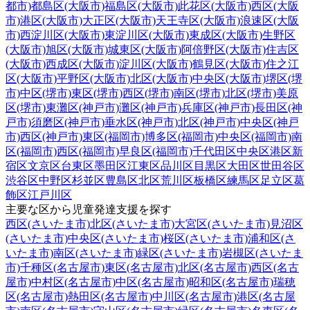
都市)
都島区(大阪市)
福島区(大阪市)
此花区(大阪市)
西区(大阪
市)
港区(大阪市)
大正区(大阪市)
天王寺区(大阪市)
浪速区(大阪
市)
西淀川区(大阪市)
東淀川区(大阪市)
東成区(大阪市)
生野区
(大阪市)
旭区(大阪市)
城東区(大阪市)
阿倍野区(大阪市)
住吉区
(大阪市)
西成区(大阪市)
淀川区(大阪市)
鶴見区(大阪市)
住之江
区(大阪市)
平野区(大阪市)
北区(大阪市)
中央区(大阪市)
堺区(堺
市)
中区(堺市)
東区(堺市)
西区(堺市)
南区(堺市)
北区(堺市)
美原
区(堺市)
東灘区(神戸市)
灘区(神戸市)
兵庫区(神戸市)
長田区(神
戸市)
須磨区(神戸市)
垂水区(神戸市)
北区(神戸市)
中央区(神戸
市)
西区(神戸市)
東区(福岡市)
博多区(福岡市)
中央区(福岡市)
南
区(福岡市)
西区(福岡市)
早良区(福岡市)
千代田区
中央区
港区
新
宿区
文京区
台東区
墨田区
江東区
品川区
目黒区
大田区
世田谷区
渋谷区
中野区
杉並区
豊島区
北区
荒川区
板橋区
練馬区
足立区
葛
飾区
江戸川区
主要な区から児童発達支援を探す
西区(さいたま市)
北区(さいたま市)
大宮区(さいたま市)
見沼区
(さいたま市)
中央区(さいたま市)
桜区(さいたま市)
浦和区(さ
いたま市)
南区(さいたま市)
緑区(さいたま市)
岩槻区(さいたま
市)
千種区(名古屋市)
東区(名古屋市)
北区(名古屋市)
西区(名古
屋市)
中村区(名古屋市)
中区(名古屋市)
昭和区(名古屋市)
瑞穂
区(名古屋市)
熱田区(名古屋市)
中川区(名古屋市)
港区(名古屋