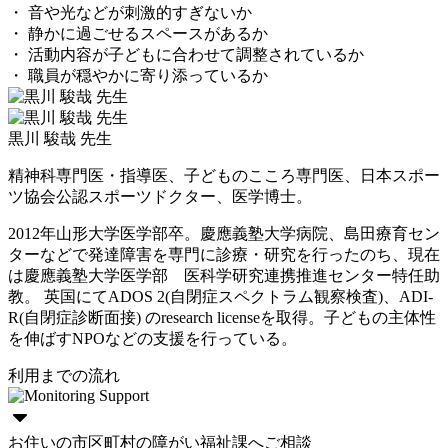
・ 音や光などが刺激的すぎないか
・ 静かに過ごせるスペースがあるか
・ 活動内容が子どもに合わせて調整されているか
・ 職員が穏やかに寄り添っているか
黒川 駿哉 先生
精神科専門医・指導医、子どものこころ専門医、日本スポー
ツ協会公認スポーツドクター、医学博士。
2012年山形大学医学部卒。慶應義塾大学病院、島田療育セン
ターなどで発達障害を専門に診療・研究を行ったのち、現在
は慶應義塾大学医学部 医科学研究連携推進センター特任助
教。 英国にてADOS 2(自閉症スペクトラム観察検査)、ADI-
R(自閉症診断面接) のresearch licenseを取得。子どもの主体性
を伸ばすNPOなどの支援を行っている。
利用までの流れ
お住いの市区町村の障がい福祉課へご相談