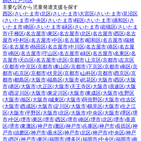
飾区
江戸川区
主要な区から児童発達支援を探す
西区(さいたま市)
北区(さいたま市)
大宮区(さいたま市)
見沼区
(さいたま市)
中央区(さいたま市)
桜区(さいたま市)
浦和区(さ
いたま市)
南区(さいたま市)
緑区(さいたま市)
岩槻区(さいたま
市)
千種区(名古屋市)
東区(名古屋市)
北区(名古屋市)
西区(名古
屋市)
中村区(名古屋市)
中区(名古屋市)
昭和区(名古屋市)
瑞穂
区(名古屋市)
熱田区(名古屋市)
中川区(名古屋市)
港区(名古屋
市)
南区(名古屋市)
守山区(名古屋市)
緑区(名古屋市)
名東区(名
古屋市)
天白区(名古屋市)
北区(京都市)
上京区(京都市)
左京区
(京都市)
中京区(京都市)
東山区(京都市)
下京区(京都市)
南区(京
都市)
右京区(京都市)
伏見区(京都市)
山科区(京都市)
西京区(京
都市)
都島区(大阪市)
福島区(大阪市)
此花区(大阪市)
西区(大阪
市)
港区(大阪市)
大正区(大阪市)
天王寺区(大阪市)
浪速区(大阪
市)
西淀川区(大阪市)
東淀川区(大阪市)
東成区(大阪市)
生野区
(大阪市)
旭区(大阪市)
城東区(大阪市)
阿倍野区(大阪市)
住吉区
(大阪市)
西成区(大阪市)
淀川区(大阪市)
鶴見区(大阪市)
住之江
区(大阪市)
平野区(大阪市)
北区(大阪市)
中央区(大阪市)
堺区(堺
市)
中区(堺市)
東区(堺市)
西区(堺市)
南区(堺市)
北区(堺市)
美原
区(堺市)
東灘区(神戸市)
灘区(神戸市)
兵庫区(神戸市)
長田区(神
戸市)
須磨区(神戸市)
垂水区(神戸市)
北区(神戸市)
中央区(神戸
市)
西区(神戸市)
東区(福岡市)
博多区(福岡市)
中央区(福岡市)
南