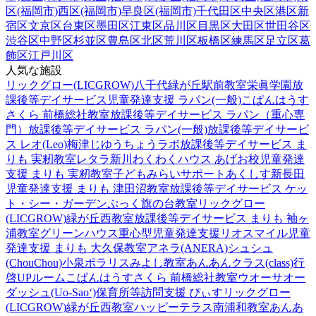
区(福岡市)
西区(福岡市)
早良区(福岡市)
千代田区
中央区
港区
新
宿区
文京区
台東区
墨田区
江東区
品川区
目黒区
大田区
世田谷区
渋谷区
中野区
杉並区
豊島区
北区
荒川区
板橋区
練馬区
足立区
葛
飾区
江戸川区
人気な施設
リックグロー(LICGROW)八千代緑が丘駅前教室
栄眞学園放
課後等デイサービス
児童発達支援 ラパン(一般)
こぱんはうす
さくら 前橋総社教室
放課後等デイサービス ラパン（重心専
門）
放課後等デイサービス ラパン(一般)
放課後等デイサービ
ス レオ(Leo)梅津
じゆうちょうラボ
放課後等デイサービス ま
りも 実籾教室
レタラ新川
わくわくハウス あげお校
児童発達
支援 まりも 実籾教室
子どもみらいサポートあくしす新長田
児童発達支援 まりも 津田沼教室
放課後等デイサービス ケッ
ト・シー・ガーデン
ぷっく旗の台教室
リックグロー
(LICGROW)緑が丘西教室
放課後等デイサービス まりも 袖ヶ
浦教室
グリーンハウス重心型児童発達支援
リオスマイル
児童
発達支援 まりも 大久保教室
アネラ(ANERA)
シュシュ
(ChouChou)小泉
ポラリスみよし教室
あんあんクラス(class)行
啓UPルーム
こぱんはうすさくら 前橋総社教室
ウオーサオー
ダッシュ(Uo-Sao‘)
保育所等訪問支援 ぴぃす
リックグロー
(LICGROW)緑が丘西教室
ハッピーテラス南浦和教室
あんあ