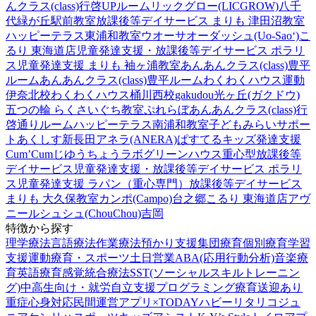
んクラス(class)行啓UPルーム
リックグロー(LICGROW)八千
代緑が丘駅前教室
放課後等デイサービス まりも 津田沼教室
ハッピーテラス東浦和教室
ウオーサオーダッシュ(Uo-Sao‘)
こ
るり 東海道店
児童発達支援・放課後等デイサービス ポラリ
ス
児童発達支援 まりも 袖ヶ浦教室
あんあんクラス(class)豊平
ルーム
あんあんクラス(class)豊平ルーム
わくわくハウス運動
伊奈北校
わくわくハウス桶川西校
gakudou光ヶ丘(ガクドウ)
五つの輪 らくさいぐち教室
ぷれらぼ
あんあんクラス(class)行
啓通りルーム
ハッピーテラス南浦和教室
子どもみらいサポー
トあくしす新長田
アネラ(ANERA)
ぱすてるキッズ
発達支援
Cum’Cum
じゆうちょうラボ
グリーンハウス重心型放課後等
デイサービス
児童発達支援・放課後等デイサービス ポラリ
ス
児童発達支援 ラパン（重心専門）
放課後等デイサービス
まりも 大久保教室
カンポ(Campo)台之郷
こるり 東海道店
アヴ
ニール
シュシュ(ChouChou)吉岡
特徴から探す
理学療法
言語療法
作業療法
預かり支援
集団療育
個別療育
学習
支援
運動療育・スポーツ
土日営業
ABA(応用行動分析)
音楽療
育
英語療育
感覚統合療法
SST(ソーシャルスキルトレーニン
グ)
中高生向け・就労自立支援
プログラミング療育
送迎あり
重症心身対応
民間運営
アプリ×TODAY
ハビー
リタリコジュ