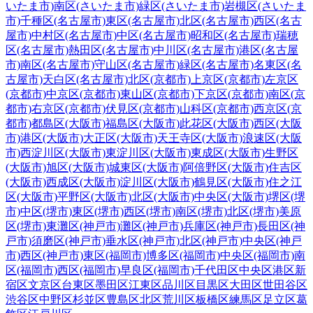
いたま市)
南区(さいたま市)
緑区(さいたま市)
岩槻区(さいたま
市)
千種区(名古屋市)
東区(名古屋市)
北区(名古屋市)
西区(名古
屋市)
中村区(名古屋市)
中区(名古屋市)
昭和区(名古屋市)
瑞穂
区(名古屋市)
熱田区(名古屋市)
中川区(名古屋市)
港区(名古屋
市)
南区(名古屋市)
守山区(名古屋市)
緑区(名古屋市)
名東区(名
古屋市)
天白区(名古屋市)
北区(京都市)
上京区(京都市)
左京区
(京都市)
中京区(京都市)
東山区(京都市)
下京区(京都市)
南区(京
都市)
右京区(京都市)
伏見区(京都市)
山科区(京都市)
西京区(京
都市)
都島区(大阪市)
福島区(大阪市)
此花区(大阪市)
西区(大阪
市)
港区(大阪市)
大正区(大阪市)
天王寺区(大阪市)
浪速区(大阪
市)
西淀川区(大阪市)
東淀川区(大阪市)
東成区(大阪市)
生野区
(大阪市)
旭区(大阪市)
城東区(大阪市)
阿倍野区(大阪市)
住吉区
(大阪市)
西成区(大阪市)
淀川区(大阪市)
鶴見区(大阪市)
住之江
区(大阪市)
平野区(大阪市)
北区(大阪市)
中央区(大阪市)
堺区(堺
市)
中区(堺市)
東区(堺市)
西区(堺市)
南区(堺市)
北区(堺市)
美原
区(堺市)
東灘区(神戸市)
灘区(神戸市)
兵庫区(神戸市)
長田区(神
戸市)
須磨区(神戸市)
垂水区(神戸市)
北区(神戸市)
中央区(神戸
市)
西区(神戸市)
東区(福岡市)
博多区(福岡市)
中央区(福岡市)
南
区(福岡市)
西区(福岡市)
早良区(福岡市)
千代田区
中央区
港区
新
宿区
文京区
台東区
墨田区
江東区
品川区
目黒区
大田区
世田谷区
渋谷区
中野区
杉並区
豊島区
北区
荒川区
板橋区
練馬区
足立区
葛