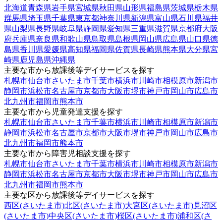
北海道
青森県
岩手県
宮城県
秋田県
山形県
福島県
茨城県
栃木県
群馬県
埼玉県
千葉県
東京都
神奈川県
新潟県
富山県
石川県
福井
県
山梨県
長野県
岐阜県
静岡県
愛知県
三重県
滋賀県
京都府
大阪
府
兵庫県
奈良県
和歌山県
鳥取県
島根県
岡山県
広島県
山口県
徳
島県
香川県
愛媛県
高知県
福岡県
佐賀県
長崎県
熊本県
大分県
宮
崎県
鹿児島県
沖縄県
主要な市から放課後等デイサービスを探す
札幌市
仙台市
さいたま市
千葉市
横浜市
川崎市
相模原市
新潟市
静岡市
浜松市
名古屋市
京都市
大阪市
堺市
神戸市
岡山市
広島市
北九州市
福岡市
熊本市
主要な市から児童発達支援を探す
札幌市
仙台市
さいたま市
千葉市
横浜市
川崎市
相模原市
新潟市
静岡市
浜松市
名古屋市
京都市
大阪市
堺市
神戸市
岡山市
広島市
北九州市
福岡市
熊本市
主要な市から障害児相談支援を探す
札幌市
仙台市
さいたま市
千葉市
横浜市
川崎市
相模原市
新潟市
静岡市
浜松市
名古屋市
京都市
大阪市
堺市
神戸市
岡山市
広島市
北九州市
福岡市
熊本市
主要な区から放課後等デイサービスを探す
西区(さいたま市)
北区(さいたま市)
大宮区(さいたま市)
見沼区
(さいたま市)
中央区(さいたま市)
桜区(さいたま市)
浦和区(さ