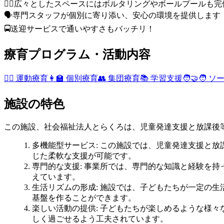
🏃‍♂️広々としたスペースにはボルタリングやボールプールも完
🗣️専門スタッフが個別に寄り添い、安心の環境を提供します
🚍送迎サービスで通いやすさもバッチリ！
療育プログラム・活動内容
🏃‍♀️ 運動療育
👩‍🏫 個別療育
👥 集団療育
📚 学習支援
🧑‍🤝‍
施設の特色
この施設、社会福祉法人とらくろは、児童発達支援と放課後
多機能型サービス
: この施設では、児童発達支援と
じた柔軟な支援が可能です。
専門的な支援
: 事業所では、専門的な知識と経験を
えています。
生活リズムの形成
: 施設では、子どもたちが一定の
基盤を作ることができます。
楽しい活動の提供
: 子どもたちが楽しめるような様
しく過ごせるよう工夫されています。