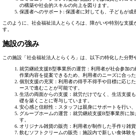
の構築や社会的スキルの向上を図ります。
保護者へのサポート
: 保護者に対しても、子どもが
このように、社会福祉法人とらくろは、障がいや特別な支援
す。
施設の強み
この施設「社会福祉法人とらくろ」は、以下の特化した分野
就労継続支援B型事業所の運営
：利用者が社会参加の
作業内容を提案できるため、利用者のニーズに合った
個別支援の充実
：利用者の得手不得手や目標に応じた
ースで進むことが可能です。
生活の両面からの支援
：就労だけでなく、生活支援も
礎を築くことに寄与しています。
安心感と信頼性
：スタッフは親身にサポートを行い、
グループホームの運営
：就労継続支援B型事業所に加
す。
オリジナル雑貨の販売
：利用者が制作した手作り雑貨
飲むソフトクリームの販売
：施設内で新しい食体験を