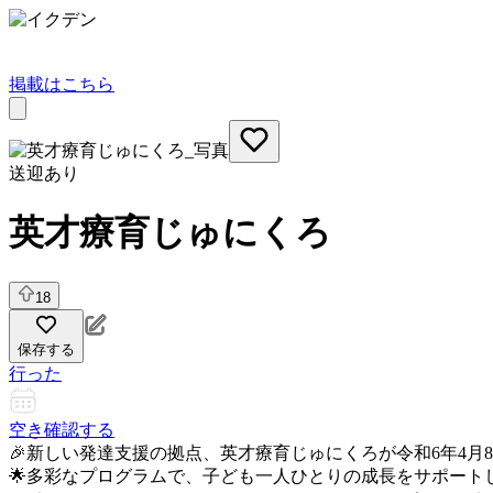
掲載はこちら
送迎あり
英才療育じゅにくろ
18
保存する
行った
空き確認する
🎉新しい発達支援の拠点、英才療育じゅにくろが令和6年4月
🌟多彩なプログラムで、子ども一人ひとりの成長をサポート