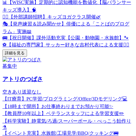
📊【WISC実施】定期的に認知機能を数値化【脳バランサー
キッズ導入】🧠
🧘‍♀️【外部講師招聘】キッズヨガクラス開催🌿
🎭【発声練習＆読み聞かせ】俳優による「ことばのプログ
ラム」実施📖
🚌【祝日開催】課外活動充実【公園・動物園・水族館】🐾
⚽【福祉の専門家】サッカー好きな吉村代表による支援👨‍⚕️
詳細を見る
募集中
アトリのつばさ
空きあり
送迎なし
【IT療育】PC学習/プログラミング/Office/3Dモデリング💻
【18時まで開所】お仕事終わりまでお預かり可能✨
【教員歴10年以上】ベテランスタッフによる学習支援✏️
【科学実験】静電気/ろ過/スーパーボール・べっこう飴作り
⚗️
【イベント充実】水族館/工場見学/BBQ/クッキング🚌