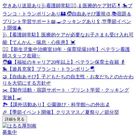
空きあり
送迎あり
🩺看護師常駐👩‍⚕️,💉医療的ケア対応💊,🎠ブ
ランコ・トランポリンあり🏰,🧒自由あそび重視🎨,📚宿題＆
プリント学習サポート📖,🍳クッキングあり🥄,🎊季節イベン
ト開催🎄
🩺【看護師常駐】医療的ケアが必要なお子さまも受け入れ可
能【てんかん・喘息・心疾患】💓
👩‍⚕️【新生児集中治療室10年・保育現場10年】ベテラン看護
師スタッフ在籍✨
🧑‍🏫【福祉のキャリア20年以上】ベテラン保育士在籍 👵
🎠【遊具充実】ブランコ・トランポリン🪂
🤝【自由あそび】子どもたちの自主性・お友だちとのかかわ
りを大切にする方針🌱
✂️【製作活動・宿題サポート・プリント学習・クッキング
実施】🍳
🏞️【課外活動あり】公園遊び・科学館への外出🔬
🎉【季節イベント開催】クリスマス／夏祭り／節分👹
詳細を見る
募集中