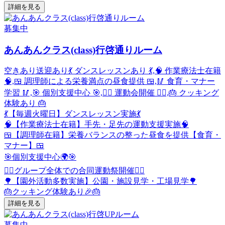
詳細を見る
募集中
あんあんクラス(class)行啓通りルーム
空きあり
送迎あり
💃 ダンスレッスンあり 💃,🧠 作業療法士在籍
🧠,🍱 調理師による栄養満点の昼食提供 🍱,🥢 食育・マナー
学習 🥢,🎯 個別支援中心 🎯,🏃‍♂️ 運動会開催 🏃‍♂️,🎂 クッキング
体験あり 🎂
💃【毎週火曜日】ダンスレッスン実施💃
🧠【作業療法士在籍】手先・足先の運動支援実施🧠
🍱【調理師在籍】栄養バランスの整った昼食を提供【食育・
マナー】🍱
🎯個別支援中心🌍🎯
🏃‍♂️グループ全体での合同運動祭開催🏃‍♂️
🌳【園外活動多数実施】公園・施設見学・工場見学🌳
🎂クッキング体験あり🎉🎂
詳細を見る
募集中