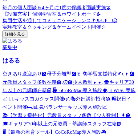
毎月の個人面談＆4ヶ月に1度の保護者面談実施🤝
【設備充実】個別学習室＆ホワイトボード📝
集団生活を通してコミュニケーションスキルUP！🎲
実験教室＆クッキング＆ゲームイベント開催🎉
詳細を見る
募集中
はるる
空きあり
送迎あり
🏫母子分離型🏫🚪,📚学習支援特化✍️,👩‍🏫
元教員スタッフ多数在籍🏫,🧑‍🏫少人数制👧👦,🎓キャリア30
年以上の元講師在籍📘,🖥️CoCoRoMap導入施設🧠,📊WISC実施
📈,🧘‍♀️キッズヨガクラス開催🌿,🎭外部講師招聘📖,🛍️祝日イ
ベント開催🚌,📊脳バランサーキッズ導入施設📈
📚【学習支援特化】元教員スタッフ多数【少人数制】👩‍🏫
🎓キャリア30年以上の元教員・塾講師スタッフ在籍📘
🖥️【最新の療育ツール】CoCoRoMap導入施設🎮