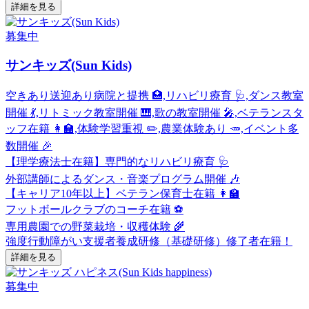
詳細を見る
募集中
サンキッズ(Sun Kids)
空きあり
送迎あり
病院と提携 🏥,リハビリ療育 🩺,ダンス教室
開催 💃,リトミック教室開催 🎹,歌の教室開催 🎤,ベテランスタ
ッフ在籍 👩‍🏫,体験学習重視 ✏️,農業体験あり 🥕,イベント多
数開催 🎉
【理学療法士在籍】専門的なリハビリ療育 🩺
外部講師によるダンス・音楽プログラム開催 🎶
【キャリア10年以上】ベテラン保育士在籍 👩‍🏫
フットボールクラブのコーチ在籍 ⚽
専用農園での野菜栽培・収穫体験 🌾
強度行動障がい支援者養成研修（基礎研修）修了者在籍！
詳細を見る
募集中