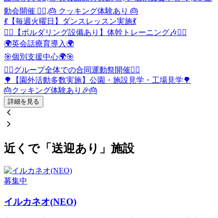
動会開催 🏃‍♂️,🎂 クッキング体験あり 🎂
💃【毎週火曜日】ダンスレッスン実施💃
🧗‍♀️【ボルダリング設備あり】体幹トレーニング🎶🧗‍♀️
🌍英会話療育導入🌍
🎯個別支援中心🌍🎯
🏃‍♂️グループ全体での合同運動祭開催🏃‍♂️
🌳【園外活動多数実施】公園・施設見学・工場見学🌳
🎂クッキング体験あり🎉🎂
詳細を見る
近くで「送迎あり」施設
募集中
イルカネオ(NEO)