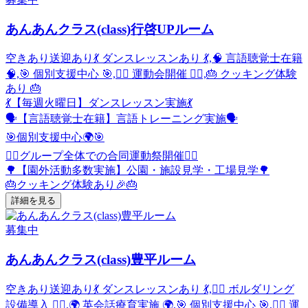
あんあんクラス(class)行啓UPルーム
空きあり
送迎あり
💃 ダンスレッスンあり 💃,🧠 言語聴覚士在籍
🧠,🎯 個別支援中心 🎯,🏃‍♂️ 運動会開催 🏃‍♂️,🎂 クッキング体験
あり 🎂
💃【毎週火曜日】ダンスレッスン実施💃
🗣️【言語聴覚士在籍】言語トレーニング実施🗣️
🎯個別支援中心🌍🎯
🏃‍♂️グループ全体での合同運動祭開催🏃‍♂️
🌳【園外活動多数実施】公園・施設見学・工場見学🌳
🎂クッキング体験あり🎉🎂
詳細を見る
募集中
あんあんクラス(class)豊平ルーム
空きあり
送迎あり
💃 ダンスレッスンあり 💃,🧗‍♀️ ボルダリング
設備導入 🧗‍♀️,🌍 英会話療育実施 🌍,🎯 個別支援中心 🎯,🏃‍♂️ 運