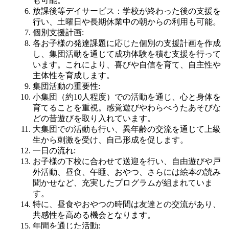
も可能。
放課後等デイサービス：学校が終わった後の支援を
行い、土曜日や長期休業中の朝からの利用も可能。
個別支援計画
:
各お子様の発達課題に応じた個別の支援計画を作成
し、集団活動を通じて成功体験を積む支援を行って
います。これにより、喜びや自信を育て、自主性や
主体性を育成します。
集団活動の重要性
:
小集団（約10人程度）での活動を通じ、心と身体を
育てることを重視。感覚遊びやわらべうたあそびな
どの昔遊びを取り入れています。
大集団での活動も行い、異年齢の交流を通じて上級
生から刺激を受け、自己形成を促します。
一日の流れ
:
お子様の下校に合わせて送迎を行い、自由遊びや戸
外活動、昼食、午睡、おやつ、さらには絵本の読み
聞かせなど、充実したプログラムが組まれていま
す。
特に、昼食やおやつの時間は友達との交流があり、
共感性を高める機会となります。
年間を通じた活動
: