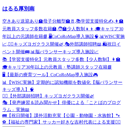
はるる厚別南
空きあり
送迎あり
🏫母子分離型🏫🚪,📚学習支援特化✍️,👩‍🏫
元教員スタッフ多数在籍🏫,🧑‍🏫少人数制👧👦,🎓キャリア30
年以上の元講師在籍📘,🖥️CoCoRoMap導入施設🧠,📊WISC実施
📈,🧘‍♀️キッズヨガクラス開催🌿,🎭外部講師招聘📖,🛍️祝日イ
ベント開催🚌,📊脳バランサーキッズ導入施設📈
📚【学習支援特化】元教員スタッフ多数【少人数制】👩‍🏫
🎓キャリア30年以上の元教員・塾講師スタッフ在籍📘
🖥️【最新の療育ツール】CoCoRoMap導入施設🎮
📊【WISC実施】定期的に認知機能を数値化【脳バランサー
キッズ導入】🧠
🧘‍♀️【外部講師招聘】キッズヨガクラス開催🌿
🎭【発声練習＆読み聞かせ】俳優による「ことばのプログ
ラム」実施📖
🚌【祝日開催】課外活動充実【公園・動物園・水族館】🐾
⚽【福祉の専門家】サッカー好きな吉村代表による支援👨‍⚕️