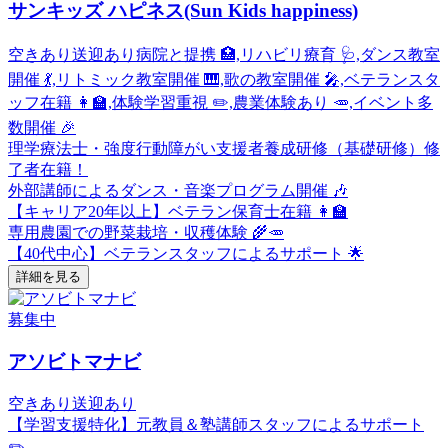
サンキッズ ハピネス(Sun Kids happiness)
空きあり
送迎あり
病院と提携 🏥,リハビリ療育 🩺,ダンス教室
開催 💃,リトミック教室開催 🎹,歌の教室開催 🎤,ベテランスタ
ッフ在籍 👩‍🏫,体験学習重視 ✏️,農業体験あり 🥕,イベント多
数開催 🎉
理学療法士・強度行動障がい支援者養成研修（基礎研修）修
了者在籍！
外部講師によるダンス・音楽プログラム開催 🎶
【キャリア20年以上】ベテラン保育士在籍 👩‍🏫
専用農園での野菜栽培・収穫体験 🌾🥕
【40代中心】ベテランスタッフによるサポート 🌟
詳細を見る
募集中
アソビトマナビ
空きあり
送迎あり
【学習支援特化】元教員＆塾講師スタッフによるサポート
✏️