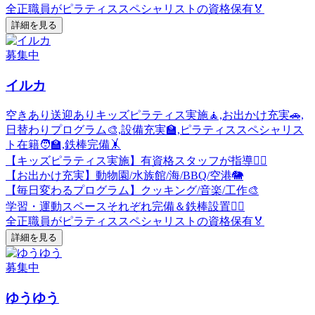
全正職員がピラティススペシャリストの資格保有🏅
詳細を見る
募集中
イルカ
空きあり
送迎あり
キッズピラティス実施🧘,お出かけ充実🚗,
日替わりプログラム🎨,設備充実🏫,ピラティススペシャリス
ト在籍🧑‍🏫,鉄棒完備🤸
【キッズピラティス実施】有資格スタッフが指導🧘‍♀️
【お出かけ充実】動物園/水族館/海/BBQ/空港🐘
【毎日変わるプログラム】クッキング/音楽/工作🎨
学習・運動スペースそれぞれ完備＆鉄棒設置🏃‍♂️
全正職員がピラティススペシャリストの資格保有🏅
詳細を見る
募集中
ゆうゆう