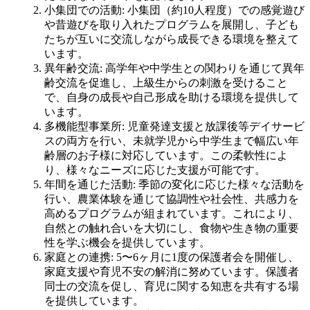
小集団での活動
: 小集団（約10人程度）での感覚遊び
や昔遊びを取り入れたプログラムを展開し、子ども
たちが互いに交流しながら成長できる環境を整えて
います。
異年齢交流
: 高学年や中学生との関わりを通じて異年
齢交流を促進し、上級生からの刺激を受けること
で、自身の成長や自己形成を助ける環境を提供して
います。
多機能型事業所
: 児童発達支援と放課後等デイサービ
スの両方を行い、未就学児から中学生まで幅広い年
齢層のお子様に対応しています。この柔軟性によ
り、様々なニーズに応じた支援が可能です。
年間を通じた活動
: 季節の変化に応じた様々な活動を
行い、農業体験を通じて協調性や社会性、共感力を
高めるプログラムが組まれています。これにより、
自然との触れ合いを大切にし、食物や生き物の重要
性を学ぶ機会を提供しています。
家庭との連携
: 5〜6ヶ月に1度の保護者会を開催し、
家庭支援や育児不安の解消に努めています。保護者
同士の交流を促し、育児に関する知恵を共有する場
を提供しています。