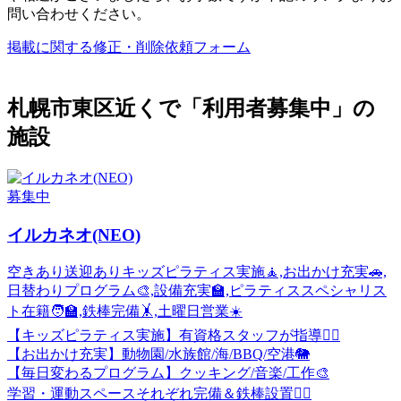
問い合わせください。
掲載に関する修正・削除依頼フォーム
札幌市東区近くで「利用者募集中」の
施設
募集中
イルカネオ(NEO)
空きあり
送迎あり
キッズピラティス実施🧘,お出かけ充実🚗,
日替わりプログラム🎨,設備充実🏫,ピラティススペシャリス
ト在籍🧑‍🏫,鉄棒完備🤸,土曜日営業☀️
【キッズピラティス実施】有資格スタッフが指導🧘‍♀️
【お出かけ充実】動物園/水族館/海/BBQ/空港🐘
【毎日変わるプログラム】クッキング/音楽/工作🎨
学習・運動スペースそれぞれ完備＆鉄棒設置🏃‍♂️