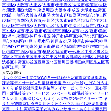
市)
港区(大阪市)
大正区(大阪市)
天王寺区(大阪市)
浪速区(大阪
市)
西淀川区(大阪市)
東淀川区(大阪市)
東成区(大阪市)
生野区
(大阪市)
旭区(大阪市)
城東区(大阪市)
阿倍野区(大阪市)
住吉区
(大阪市)
西成区(大阪市)
淀川区(大阪市)
鶴見区(大阪市)
住之江
区(大阪市)
平野区(大阪市)
北区(大阪市)
中央区(大阪市)
堺区(堺
市)
中区(堺市)
東区(堺市)
西区(堺市)
南区(堺市)
北区(堺市)
美原
区(堺市)
東灘区(神戸市)
灘区(神戸市)
兵庫区(神戸市)
長田区(神
戸市)
須磨区(神戸市)
垂水区(神戸市)
北区(神戸市)
中央区(神戸
市)
西区(神戸市)
東区(福岡市)
博多区(福岡市)
中央区(福岡市)
南
区(福岡市)
西区(福岡市)
早良区(福岡市)
千代田区
中央区
港区
新
宿区
文京区
台東区
墨田区
江東区
品川区
目黒区
大田区
世田谷区
渋谷区
中野区
杉並区
豊島区
北区
荒川区
板橋区
練馬区
足立区
葛
飾区
江戸川区
人気な施設
リックグロー(LICGROW)八千代緑が丘駅前教室
栄眞学園放
課後等デイサービス
児童発達支援 ラパン(一般)
こぱんはうす
さくら 前橋総社教室
放課後等デイサービス ラパン（重心専
門）
放課後等デイサービス ラパン(一般)
放課後等デイサービ
ス レオ(Leo)梅津
じゆうちょうラボ
放課後等デイサービス ま
りも 実籾教室
レタラ新川
わくわくハウス あげお校
児童発達
支援 まりも 実籾教室
子どもみらいサポートあくしす新長田