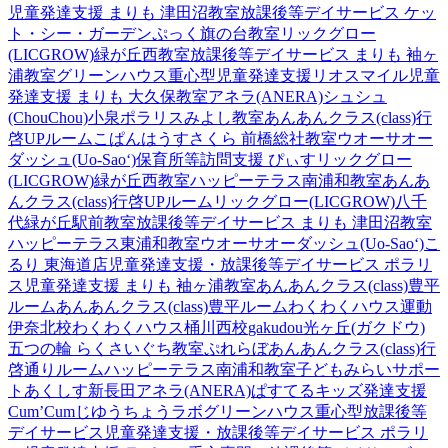
児童発達支援 まりも 津田沼教室
放課後等デイサービス ケッ
ト・シー・ガーデン
ぷっく旗の台教室
リックグロー
(LICGROW)緑が丘西教室
放課後等デイサービス まりも 袖ヶ
浦教室
グリーンハウス重心型児童発達支援
リオスマイル
児童
発達支援 まりも 大久保教室
アネラ(ANERA)
シュシュ
(ChouChou)小泉
ポラリスみよし教室
あんあんクラス(class)行
啓UPルーム
こぱんはうすさくら 前橋総社教室
ウオーサオー
ダッシュ(Uo-Sao‘)
保育所等訪問支援 ぴぃす
リックグロー
(LICGROW)緑が丘西教室
ハッピーテラス南浦和教室
あんあ
んクラス(class)行啓UPルーム
リックグロー(LICGROW)八千
代緑が丘駅前教室
放課後等デイサービス まりも 津田沼教室
ハッピーテラス東浦和教室
ウオーサオーダッシュ(Uo-Sao‘)
こ
るり 東海道店
児童発達支援・放課後等デイサービス ポラリ
ス
児童発達支援 まりも 袖ヶ浦教室
あんあんクラス(class)豊平
ルーム
あんあんクラス(class)豊平ルーム
わくわくハウス運動
伊奈北校
わくわくハウス桶川西校
gakudou光ヶ丘(ガクドウ)
五つの輪 らくさいぐち教室
ぷれらぼ
あんあんクラス(class)行
啓通りルーム
ハッピーテラス南浦和教室
子どもみらいサポー
トあくしす新長田
アネラ(ANERA)
ぱすてるキッズ
発達支援
Cum’Cum
じゆうちょうラボ
グリーンハウス重心型放課後等
デイサービス
児童発達支援・放課後等デイサービス ポラリ