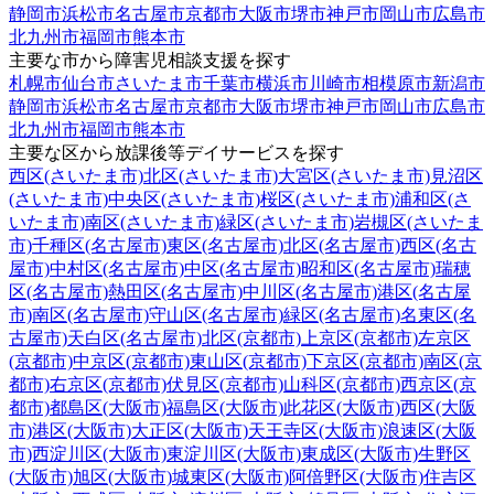
静岡市
浜松市
名古屋市
京都市
大阪市
堺市
神戸市
岡山市
広島市
北九州市
福岡市
熊本市
主要な市から障害児相談支援を探す
札幌市
仙台市
さいたま市
千葉市
横浜市
川崎市
相模原市
新潟市
静岡市
浜松市
名古屋市
京都市
大阪市
堺市
神戸市
岡山市
広島市
北九州市
福岡市
熊本市
主要な区から放課後等デイサービスを探す
西区(さいたま市)
北区(さいたま市)
大宮区(さいたま市)
見沼区
(さいたま市)
中央区(さいたま市)
桜区(さいたま市)
浦和区(さ
いたま市)
南区(さいたま市)
緑区(さいたま市)
岩槻区(さいたま
市)
千種区(名古屋市)
東区(名古屋市)
北区(名古屋市)
西区(名古
屋市)
中村区(名古屋市)
中区(名古屋市)
昭和区(名古屋市)
瑞穂
区(名古屋市)
熱田区(名古屋市)
中川区(名古屋市)
港区(名古屋
市)
南区(名古屋市)
守山区(名古屋市)
緑区(名古屋市)
名東区(名
古屋市)
天白区(名古屋市)
北区(京都市)
上京区(京都市)
左京区
(京都市)
中京区(京都市)
東山区(京都市)
下京区(京都市)
南区(京
都市)
右京区(京都市)
伏見区(京都市)
山科区(京都市)
西京区(京
都市)
都島区(大阪市)
福島区(大阪市)
此花区(大阪市)
西区(大阪
市)
港区(大阪市)
大正区(大阪市)
天王寺区(大阪市)
浪速区(大阪
市)
西淀川区(大阪市)
東淀川区(大阪市)
東成区(大阪市)
生野区
(大阪市)
旭区(大阪市)
城東区(大阪市)
阿倍野区(大阪市)
住吉区