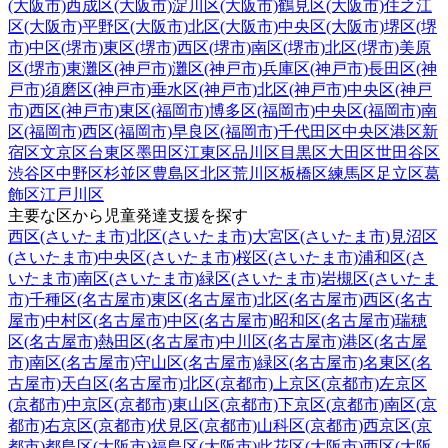
(大阪市)
西成区(大阪市)
淀川区(大阪市)
鶴見区(大阪市)
住之江
区(大阪市)
平野区(大阪市)
北区(大阪市)
中央区(大阪市)
堺区(堺
市)
中区(堺市)
東区(堺市)
西区(堺市)
南区(堺市)
北区(堺市)
美原
区(堺市)
東灘区(神戸市)
灘区(神戸市)
兵庫区(神戸市)
長田区(神
戸市)
須磨区(神戸市)
垂水区(神戸市)
北区(神戸市)
中央区(神戸
市)
西区(神戸市)
東区(福岡市)
博多区(福岡市)
中央区(福岡市)
南
区(福岡市)
西区(福岡市)
早良区(福岡市)
千代田区
中央区
港区
新
宿区
文京区
台東区
墨田区
江東区
品川区
目黒区
大田区
世田谷区
渋谷区
中野区
杉並区
豊島区
北区
荒川区
板橋区
練馬区
足立区
葛
飾区
江戸川区
主要な区から児童発達支援を探す
西区(さいたま市)
北区(さいたま市)
大宮区(さいたま市)
見沼区
(さいたま市)
中央区(さいたま市)
桜区(さいたま市)
浦和区(さ
いたま市)
南区(さいたま市)
緑区(さいたま市)
岩槻区(さいたま
市)
千種区(名古屋市)
東区(名古屋市)
北区(名古屋市)
西区(名古
屋市)
中村区(名古屋市)
中区(名古屋市)
昭和区(名古屋市)
瑞穂
区(名古屋市)
熱田区(名古屋市)
中川区(名古屋市)
港区(名古屋
市)
南区(名古屋市)
守山区(名古屋市)
緑区(名古屋市)
名東区(名
古屋市)
天白区(名古屋市)
北区(京都市)
上京区(京都市)
左京区
(京都市)
中京区(京都市)
東山区(京都市)
下京区(京都市)
南区(京
都市)
右京区(京都市)
伏見区(京都市)
山科区(京都市)
西京区(京
都市)
都島区(大阪市)
福島区(大阪市)
此花区(大阪市)
西区(大阪