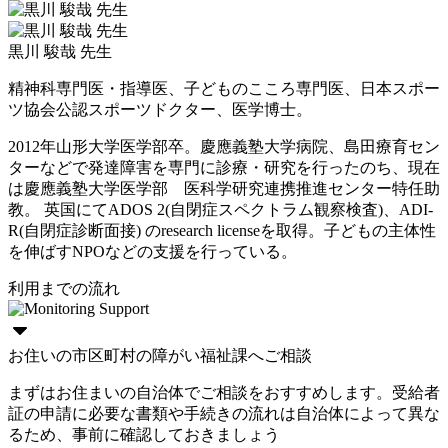
黒川 駿哉 先生
精神科専門医・指導医、子どものこころ専門医、日本スポー
ツ協会公認スポーツドクター、医学博士。
2012年山形大学医学部卒。慶應義塾大学病院、島田療育セン
ターなどで発達障害を専門に診療・研究を行ったのち、現在
は慶應義塾大学医学部 医科学研究連携推進センター特任助
教。 英国にてADOS 2(自閉症スペクトラム観察検査)、ADI-
R(自閉症診断面接) のresearch licenseを取得。子どもの主体性
を伸ばすNPOなどの支援を行っている。
利用までの流れ
お住いの市区町村の障がい福祉課へご相談
まずはお住まいの自治体でご相談をおすすめします。受給者
証の申請に必要な書類や手続きの流れは自治体によって異な
るため、事前に確認しておきましょう