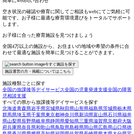
簡単にweb問い合わせ
空き状況の確認や療育に関してご相談もwebにてご気軽に可
能です。お子様に最適な療育環境選びをトータルでサポート
します。
お子様に合った療育施設を見つけましょう
全国4万以上の施設から、お住まいの地域や希望の条件に合
わせて最適な施設を簡単に見つけることができます。
今すぐ施設を探す
施設運営の方・掲載についてはこちら
施設種類ごとに探す
全国の放課後等デイサービス
全国の児童発達支援
全国の障害
児相談支援
すべての県から放課後等デイサービスを探す
北海道
青森県
岩手県
宮城県
秋田県
山形県
福島県
茨城県
栃木県
群馬県
埼玉県
千葉県
東京都
神奈川県
新潟県
富山県
石川県
福井
県
山梨県
長野県
岐阜県
静岡県
愛知県
三重県
滋賀県
京都府
大阪
府
兵庫県
奈良県
和歌山県
鳥取県
島根県
岡山県
広島県
山口県
徳
島県
香川県
愛媛県
高知県
福岡県
佐賀県
長崎県
熊本県
大分県
宮