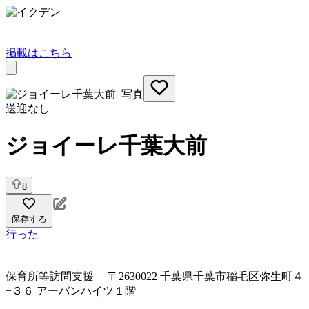
掲載はこちら
送迎なし
ジョイーレ千葉大前
8
保存する
行った
保育所等訪問支援
〒2630022 千葉県千葉市稲毛区弥生町４
−３６ アーバンハイツ１階