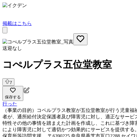
掲載はこちら
送迎なし
コぺルプラス五位堂教室
7
保存する
行った
（事業の目的）コペルプラス教室が五位堂教室が行う児童福
者が、通所給付決定保護者及び障害児に対し、適正なサービ
特性その他の事情を踏まえた計画を作成し、これに基づき障
により障害児に対して適切かつ効果的にサービスを提供する
保育所等訪問支援
〒6390225 奈良県香芝市瓦口2288 セイ