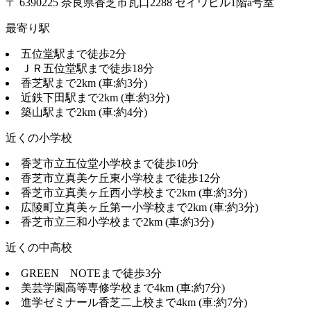
〒 6390225 奈良県香芝市瓦口2288 セイワビル1階a号室
最寄り駅
五位堂駅まで徒歩2分
ＪＲ五位堂駅まで徒歩18分
香芝駅まで2km (車:約3分)
近鉄下田駅まで2km (車:約3分)
築山駅まで2km (車:約4分)
近くの小学校
香芝市立五位堂小学校まで徒歩10分
香芝市立真美ケ丘東小学校まで徒歩12分
香芝市立真美ヶ丘西小学校まで2km (車:約3分)
広陵町立真美ヶ丘第一小学校まで2km (車:約3分)
香芝市立三和小学校まで2km (車:約3分)
近くの中高校
GREEN NOTEまで徒歩3分
美芸学園高等専修学校まで4km (車:約7分)
進学ゼミナール香芝二上校まで4km (車:約7分)