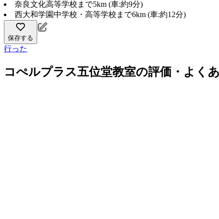
奈良文化高等学校まで5km (車:約9分)
西大和学園中学校・高等学校まで6km (車:約12分)
保存する
行った
コぺルプラス五位堂教室の評価・よく