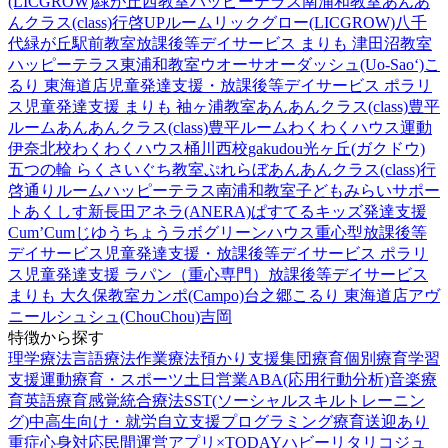
(LICGROW)緑が丘西教室
ハッピーテラス南浦和教室
あんあ
んクラス(class)行啓UPルーム
リックグロー(LICGROW)八千
代緑が丘駅前教室
放課後等デイサービス まりも 津田沼教室
ハッピーテラス東浦和教室
ウオーサオーダッシュ(Uo-Sao‘)
こ
るり 東海道店
児童発達支援・放課後等デイサービス ポラリ
ス
児童発達支援 まりも 袖ヶ浦教室
あんあんクラス(class)豊平
ルーム
あんあんクラス(class)豊平ルーム
わくわくハウス運動
伊奈北校
わくわくハウス桶川西校
gakudou光ヶ丘(ガクドウ)
五つの輪 らくさいぐち教室
ぷれらぼ
あんあんクラス(class)行
啓通りルーム
ハッピーテラス南浦和教室
子どもみらいサポー
トあくしす新長田
アネラ(ANERA)
ぱすてるキッズ
発達支援
Cum’Cum
じゆうちょうラボ
グリーンハウス重心型放課後等
デイサービス
児童発達支援・放課後等デイサービス ポラリ
ス
児童発達支援 ラパン（重心専門）
放課後等デイサービス
まりも 大久保教室
カンポ(Campo)台之郷
こるり 東海道店
アヴ
ニール
シュシュ(ChouChou)吉岡
特徴から探す
理学療法
言語療法
作業療法
預かり支援
集団療育
個別療育
学習
支援
運動療育・スポーツ
土日営業
ABA(応用行動分析)
音楽療
育
英語療育
感覚統合療法
SST(ソーシャルスキルトレーニン
グ)
中高生向け・就労自立支援
プログラミング療育
送迎あり
重症心身対応
民間運営
アプリ×TODAY
ハビー
リタリコジュ