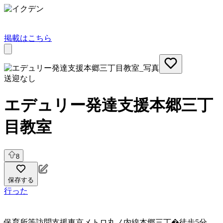
掲載はこちら
送迎なし
エデュリー発達支援本郷三丁
目教室
8
保存する
行った
保育所等訪問支援
東京メトロ丸ノ内線本郷三丁�徒歩5分