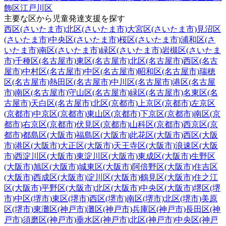
飾区
江戸川区
主要な区から児童発達支援を探す
西区(さいたま市)
北区(さいたま市)
大宮区(さいたま市)
見沼区
(さいたま市)
中央区(さいたま市)
桜区(さいたま市)
浦和区(さ
いたま市)
南区(さいたま市)
緑区(さいたま市)
岩槻区(さいたま
市)
千種区(名古屋市)
東区(名古屋市)
北区(名古屋市)
西区(名古
屋市)
中村区(名古屋市)
中区(名古屋市)
昭和区(名古屋市)
瑞穂
区(名古屋市)
熱田区(名古屋市)
中川区(名古屋市)
港区(名古屋
市)
南区(名古屋市)
守山区(名古屋市)
緑区(名古屋市)
名東区(名
古屋市)
天白区(名古屋市)
北区(京都市)
上京区(京都市)
左京区
(京都市)
中京区(京都市)
東山区(京都市)
下京区(京都市)
南区(京
都市)
右京区(京都市)
伏見区(京都市)
山科区(京都市)
西京区(京
都市)
都島区(大阪市)
福島区(大阪市)
此花区(大阪市)
西区(大阪
市)
港区(大阪市)
大正区(大阪市)
天王寺区(大阪市)
浪速区(大阪
市)
西淀川区(大阪市)
東淀川区(大阪市)
東成区(大阪市)
生野区
(大阪市)
旭区(大阪市)
城東区(大阪市)
阿倍野区(大阪市)
住吉区
(大阪市)
西成区(大阪市)
淀川区(大阪市)
鶴見区(大阪市)
住之江
区(大阪市)
平野区(大阪市)
北区(大阪市)
中央区(大阪市)
堺区(堺
市)
中区(堺市)
東区(堺市)
西区(堺市)
南区(堺市)
北区(堺市)
美原
区(堺市)
東灘区(神戸市)
灘区(神戸市)
兵庫区(神戸市)
長田区(神
戸市)
須磨区(神戸市)
垂水区(神戸市)
北区(神戸市)
中央区(神戸