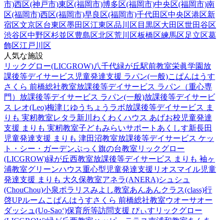
市)
西区(神戸市)
東区(福岡市)
博多区(福岡市)
中央区(福岡市)
南
区(福岡市)
西区(福岡市)
早良区(福岡市)
千代田区
中央区
港区
新
宿区
文京区
台東区
墨田区
江東区
品川区
目黒区
大田区
世田谷区
渋谷区
中野区
杉並区
豊島区
北区
荒川区
板橋区
練馬区
足立区
葛
飾区
江戸川区
人気な施設
リックグロー(LICGROW)八千代緑が丘駅前教室
栄眞学園放
課後等デイサービス
児童発達支援 ラパン(一般)
こぱんはうす
さくら 前橋総社教室
放課後等デイサービス ラパン（重心専
門）
放課後等デイサービス ラパン(一般)
放課後等デイサービ
ス レオ(Leo)梅津
じゆうちょうラボ
放課後等デイサービス ま
りも 実籾教室
レタラ新川
わくわくハウス あげお校
児童発達
支援 まりも 実籾教室
子どもみらいサポートあくしす新長田
児童発達支援 まりも 津田沼教室
放課後等デイサービス ケッ
ト・シー・ガーデン
ぷっく旗の台教室
リックグロー
(LICGROW)緑が丘西教室
放課後等デイサービス まりも 袖ヶ
浦教室
グリーンハウス重心型児童発達支援
リオスマイル
児童
発達支援 まりも 大久保教室
アネラ(ANERA)
シュシュ
(ChouChou)小泉
ポラリスみよし教室
あんあんクラス(class)行
啓UPルーム
こぱんはうすさくら 前橋総社教室
ウオーサオー
ダッシュ(Uo-Sao‘)
保育所等訪問支援 ぴぃす
リックグロー