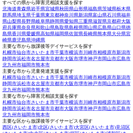
すべての県から障害児相談支援を探す
北海道
青森県
岩手県
宮城県
秋田県
山形県
福島県
茨城県
栃木県
群馬県
埼玉県
千葉県
東京都
神奈川県
新潟県
富山県
石川県
福井
県
山梨県
長野県
岐阜県
静岡県
愛知県
三重県
滋賀県
京都府
大阪
府
兵庫県
奈良県
和歌山県
鳥取県
島根県
岡山県
広島県
山口県
徳
島県
香川県
愛媛県
高知県
福岡県
佐賀県
長崎県
熊本県
大分県
宮
崎県
鹿児島県
沖縄県
主要な市から放課後等デイサービスを探す
札幌市
仙台市
さいたま市
千葉市
横浜市
川崎市
相模原市
新潟市
静岡市
浜松市
名古屋市
京都市
大阪市
堺市
神戸市
岡山市
広島市
北九州市
福岡市
熊本市
主要な市から児童発達支援を探す
札幌市
仙台市
さいたま市
千葉市
横浜市
川崎市
相模原市
新潟市
静岡市
浜松市
名古屋市
京都市
大阪市
堺市
神戸市
岡山市
広島市
北九州市
福岡市
熊本市
主要な市から障害児相談支援を探す
札幌市
仙台市
さいたま市
千葉市
横浜市
川崎市
相模原市
新潟市
静岡市
浜松市
名古屋市
京都市
大阪市
堺市
神戸市
岡山市
広島市
北九州市
福岡市
熊本市
主要な区から放課後等デイサービスを探す
西区(さいたま市)
北区(さいたま市)
大宮区(さいたま市)
見沼区