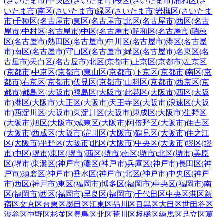
(さいたま市)
中央区(さいたま市)
桜区(さいたま市)
浦和区(さ
いたま市)
南区(さいたま市)
緑区(さいたま市)
岩槻区(さいたま
市)
千種区(名古屋市)
東区(名古屋市)
北区(名古屋市)
西区(名古
屋市)
中村区(名古屋市)
中区(名古屋市)
昭和区(名古屋市)
瑞穂
区(名古屋市)
熱田区(名古屋市)
中川区(名古屋市)
港区(名古屋
市)
南区(名古屋市)
守山区(名古屋市)
緑区(名古屋市)
名東区(名
古屋市)
天白区(名古屋市)
北区(京都市)
上京区(京都市)
左京区
(京都市)
中京区(京都市)
東山区(京都市)
下京区(京都市)
南区(京
都市)
右京区(京都市)
伏見区(京都市)
山科区(京都市)
西京区(京
都市)
都島区(大阪市)
福島区(大阪市)
此花区(大阪市)
西区(大阪
市)
港区(大阪市)
大正区(大阪市)
天王寺区(大阪市)
浪速区(大阪
市)
西淀川区(大阪市)
東淀川区(大阪市)
東成区(大阪市)
生野区
(大阪市)
旭区(大阪市)
城東区(大阪市)
阿倍野区(大阪市)
住吉区
(大阪市)
西成区(大阪市)
淀川区(大阪市)
鶴見区(大阪市)
住之江
区(大阪市)
平野区(大阪市)
北区(大阪市)
中央区(大阪市)
堺区(堺
市)
中区(堺市)
東区(堺市)
西区(堺市)
南区(堺市)
北区(堺市)
美原
区(堺市)
東灘区(神戸市)
灘区(神戸市)
兵庫区(神戸市)
長田区(神
戸市)
須磨区(神戸市)
垂水区(神戸市)
北区(神戸市)
中央区(神戸
市)
西区(神戸市)
東区(福岡市)
博多区(福岡市)
中央区(福岡市)
南
区(福岡市)
西区(福岡市)
早良区(福岡市)
千代田区
中央区
港区
新
宿区
文京区
台東区
墨田区
江東区
品川区
目黒区
大田区
世田谷区
渋谷区
中野区
杉並区
豊島区
北区
荒川区
板橋区
練馬区
足立区
葛