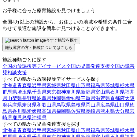
お子様に合った療育施設を見つけましょう
全国4万以上の施設から、お住まいの地域や希望の条件に合
わせて最適な施設を簡単に見つけることができます。
今すぐ施設を探す
施設運営の方・掲載についてはこちら
施設種類ごとに探す
全国の放課後等デイサービス
全国の児童発達支援
全国の障害
児相談支援
すべての県から放課後等デイサービスを探す
北海道
青森県
岩手県
宮城県
秋田県
山形県
福島県
茨城県
栃木県
群馬県
埼玉県
千葉県
東京都
神奈川県
新潟県
富山県
石川県
福井
県
山梨県
長野県
岐阜県
静岡県
愛知県
三重県
滋賀県
京都府
大阪
府
兵庫県
奈良県
和歌山県
鳥取県
島根県
岡山県
広島県
山口県
徳
島県
香川県
愛媛県
高知県
福岡県
佐賀県
長崎県
熊本県
大分県
宮
崎県
鹿児島県
沖縄県
すべての県から児童発達支援を探す
北海道
青森県
岩手県
宮城県
秋田県
山形県
福島県
茨城県
栃木県
群馬県
埼玉県
千葉県
東京都
神奈川県
新潟県
富山県
石川県
福井