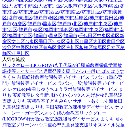
区(大阪市)
平野区(大阪市)
北区(大阪市)
中央区(大阪市)
堺区(堺
市)
中区(堺市)
東区(堺市)
西区(堺市)
南区(堺市)
北区(堺市)
美原
区(堺市)
東灘区(神戸市)
灘区(神戸市)
兵庫区(神戸市)
長田区(神
戸市)
須磨区(神戸市)
垂水区(神戸市)
北区(神戸市)
中央区(神戸
市)
西区(神戸市)
東区(福岡市)
博多区(福岡市)
中央区(福岡市)
南
区(福岡市)
西区(福岡市)
早良区(福岡市)
千代田区
中央区
港区
新
宿区
文京区
台東区
墨田区
江東区
品川区
目黒区
大田区
世田谷区
渋谷区
中野区
杉並区
豊島区
北区
荒川区
板橋区
練馬区
足立区
葛
飾区
江戸川区
人気な施設
リックグロー(LICGROW)八千代緑が丘駅前教室
栄眞学園放
課後等デイサービス
児童発達支援 ラパン(一般)
こぱんはうす
さくら 前橋総社教室
放課後等デイサービス ラパン（重心専
門）
放課後等デイサービス ラパン(一般)
放課後等デイサービ
ス レオ(Leo)梅津
じゆうちょうラボ
放課後等デイサービス ま
りも 実籾教室
レタラ新川
わくわくハウス あげお校
児童発達
支援 まりも 実籾教室
子どもみらいサポートあくしす新長田
児童発達支援 まりも 津田沼教室
放課後等デイサービス ケッ
ト・シー・ガーデン
ぷっく旗の台教室
リックグロー
(LICGROW)緑が丘西教室
放課後等デイサービス まりも 袖ヶ
浦教室
グリーンハウス重心型児童発達支援
リオスマイル
児童