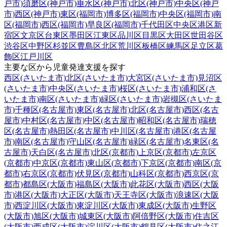
戸市)
須磨区(神戸市)
垂水区(神戸市)
北区(神戸市)
中央区(神戸
市)
西区(神戸市)
東区(福岡市)
博多区(福岡市)
中央区(福岡市)
南
区(福岡市)
西区(福岡市)
早良区(福岡市)
千代田区
中央区
港区
新
宿区
文京区
台東区
墨田区
江東区
品川区
目黒区
大田区
世田谷区
渋谷区
中野区
杉並区
豊島区
北区
荒川区
板橋区
練馬区
足立区
葛
飾区
江戸川区
主要な区から児童発達支援を探す
西区(さいたま市)
北区(さいたま市)
大宮区(さいたま市)
見沼区
(さいたま市)
中央区(さいたま市)
桜区(さいたま市)
浦和区(さ
いたま市)
南区(さいたま市)
緑区(さいたま市)
岩槻区(さいたま
市)
千種区(名古屋市)
東区(名古屋市)
北区(名古屋市)
西区(名古
屋市)
中村区(名古屋市)
中区(名古屋市)
昭和区(名古屋市)
瑞穂
区(名古屋市)
熱田区(名古屋市)
中川区(名古屋市)
港区(名古屋
市)
南区(名古屋市)
守山区(名古屋市)
緑区(名古屋市)
名東区(名
古屋市)
天白区(名古屋市)
北区(京都市)
上京区(京都市)
左京区
(京都市)
中京区(京都市)
東山区(京都市)
下京区(京都市)
南区(京
都市)
右京区(京都市)
伏見区(京都市)
山科区(京都市)
西京区(京
都市)
都島区(大阪市)
福島区(大阪市)
此花区(大阪市)
西区(大阪
市)
港区(大阪市)
大正区(大阪市)
天王寺区(大阪市)
浪速区(大阪
市)
西淀川区(大阪市)
東淀川区(大阪市)
東成区(大阪市)
生野区
(大阪市)
旭区(大阪市)
城東区(大阪市)
阿倍野区(大阪市)
住吉区
(大阪市)
西成区(大阪市)
淀川区(大阪市)
鶴見区(大阪市)
住之江