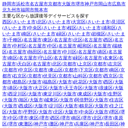
静岡市
浜松市
名古屋市
京都市
大阪市
堺市
神戸市
岡山市
広島市
北九州市
福岡市
熊本市
主要な区から放課後等デイサービスを探す
西区(さいたま市)
北区(さいたま市)
大宮区(さいたま市)
見沼区
(さいたま市)
中央区(さいたま市)
桜区(さいたま市)
浦和区(さ
いたま市)
南区(さいたま市)
緑区(さいたま市)
岩槻区(さいたま
市)
千種区(名古屋市)
東区(名古屋市)
北区(名古屋市)
西区(名古
屋市)
中村区(名古屋市)
中区(名古屋市)
昭和区(名古屋市)
瑞穂
区(名古屋市)
熱田区(名古屋市)
中川区(名古屋市)
港区(名古屋
市)
南区(名古屋市)
守山区(名古屋市)
緑区(名古屋市)
名東区(名
古屋市)
天白区(名古屋市)
北区(京都市)
上京区(京都市)
左京区
(京都市)
中京区(京都市)
東山区(京都市)
下京区(京都市)
南区(京
都市)
右京区(京都市)
伏見区(京都市)
山科区(京都市)
西京区(京
都市)
都島区(大阪市)
福島区(大阪市)
此花区(大阪市)
西区(大阪
市)
港区(大阪市)
大正区(大阪市)
天王寺区(大阪市)
浪速区(大阪
市)
西淀川区(大阪市)
東淀川区(大阪市)
東成区(大阪市)
生野区
(大阪市)
旭区(大阪市)
城東区(大阪市)
阿倍野区(大阪市)
住吉区
(大阪市)
西成区(大阪市)
淀川区(大阪市)
鶴見区(大阪市)
住之江
区(大阪市)
平野区(大阪市)
北区(大阪市)
中央区(大阪市)
堺区(堺
市)
中区(堺市)
東区(堺市)
西区(堺市)
南区(堺市)
北区(堺市)
美原
区(堺市)
東灘区(神戸市)
灘区(神戸市)
兵庫区(神戸市)
長田区(神