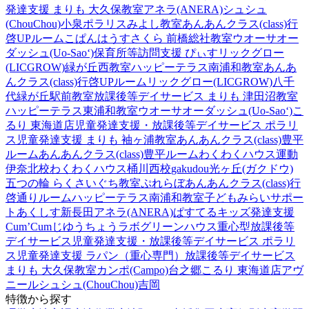
発達支援 まりも 大久保教室
アネラ(ANERA)
シュシュ
(ChouChou)小泉
ポラリスみよし教室
あんあんクラス(class)行
啓UPルーム
こぱんはうすさくら 前橋総社教室
ウオーサオー
ダッシュ(Uo-Sao‘)
保育所等訪問支援 ぴぃす
リックグロー
(LICGROW)緑が丘西教室
ハッピーテラス南浦和教室
あんあ
んクラス(class)行啓UPルーム
リックグロー(LICGROW)八千
代緑が丘駅前教室
放課後等デイサービス まりも 津田沼教室
ハッピーテラス東浦和教室
ウオーサオーダッシュ(Uo-Sao‘)
こ
るり 東海道店
児童発達支援・放課後等デイサービス ポラリ
ス
児童発達支援 まりも 袖ヶ浦教室
あんあんクラス(class)豊平
ルーム
あんあんクラス(class)豊平ルーム
わくわくハウス運動
伊奈北校
わくわくハウス桶川西校
gakudou光ヶ丘(ガクドウ)
五つの輪 らくさいぐち教室
ぷれらぼ
あんあんクラス(class)行
啓通りルーム
ハッピーテラス南浦和教室
子どもみらいサポー
トあくしす新長田
アネラ(ANERA)
ぱすてるキッズ
発達支援
Cum’Cum
じゆうちょうラボ
グリーンハウス重心型放課後等
デイサービス
児童発達支援・放課後等デイサービス ポラリ
ス
児童発達支援 ラパン（重心専門）
放課後等デイサービス
まりも 大久保教室
カンポ(Campo)台之郷
こるり 東海道店
アヴ
ニール
シュシュ(ChouChou)吉岡
特徴から探す