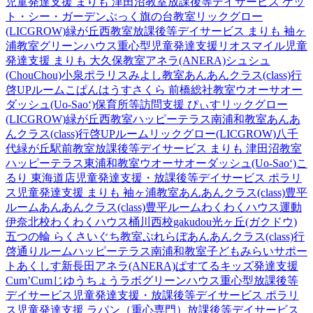
児童発達支援 まりも 津田沼教室
放課後等デイサービス ケッ
ト・シー・ガーデン
ぷっく旗の台教室
リックグロー
(LICGROW)緑が丘西教室
放課後等デイサービス まりも 袖ヶ
浦教室
グリーンハウス重心型児童発達支援
リオスマイル
児童
発達支援 まりも 大久保教室
アネラ(ANERA)
シュシュ
(ChouChou)小泉
ポラリスみよし教室
あんあんクラス(class)行
啓UPルーム
こぱんはうすさくら 前橋総社教室
ウオーサオー
ダッシュ(Uo-Sao‘)
保育所等訪問支援 ぴぃす
リックグロー
(LICGROW)緑が丘西教室
ハッピーテラス南浦和教室
あんあ
んクラス(class)行啓UPルーム
リックグロー(LICGROW)八千
代緑が丘駅前教室
放課後等デイサービス まりも 津田沼教室
ハッピーテラス東浦和教室
ウオーサオーダッシュ(Uo-Sao‘)
こ
るり 東海道店
児童発達支援・放課後等デイサービス ポラリ
ス
児童発達支援 まりも 袖ヶ浦教室
あんあんクラス(class)豊平
ルーム
あんあんクラス(class)豊平ルーム
わくわくハウス運動
伊奈北校
わくわくハウス桶川西校
gakudou光ヶ丘(ガクドウ)
五つの輪 らくさいぐち教室
ぷれらぼ
あんあんクラス(class)行
啓通りルーム
ハッピーテラス南浦和教室
子どもみらいサポー
トあくしす新長田
アネラ(ANERA)
ぱすてるキッズ
発達支援
Cum’Cum
じゆうちょうラボ
グリーンハウス重心型放課後等
デイサービス
児童発達支援・放課後等デイサービス ポラリ
ス
児童発達支援 ラパン（重心専門）
放課後等デイサービス