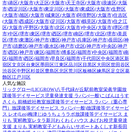
市)
港区(大阪市)
大正区(大阪市)
天王寺区(大阪市)
浪速区(大阪
市)
西淀川区(大阪市)
東淀川区(大阪市)
東成区(大阪市)
生野区
(大阪市)
旭区(大阪市)
城東区(大阪市)
阿倍野区(大阪市)
住吉区
(大阪市)
西成区(大阪市)
淀川区(大阪市)
鶴見区(大阪市)
住之江
区(大阪市)
平野区(大阪市)
北区(大阪市)
中央区(大阪市)
堺区(堺
市)
中区(堺市)
東区(堺市)
西区(堺市)
南区(堺市)
北区(堺市)
美原
区(堺市)
東灘区(神戸市)
灘区(神戸市)
兵庫区(神戸市)
長田区(神
戸市)
須磨区(神戸市)
垂水区(神戸市)
北区(神戸市)
中央区(神戸
市)
西区(神戸市)
東区(福岡市)
博多区(福岡市)
中央区(福岡市)
南
区(福岡市)
西区(福岡市)
早良区(福岡市)
千代田区
中央区
港区
新
宿区
文京区
台東区
墨田区
江東区
品川区
目黒区
大田区
世田谷区
渋谷区
中野区
杉並区
豊島区
北区
荒川区
板橋区
練馬区
足立区
葛
飾区
江戸川区
人気な施設
リックグロー(LICGROW)八千代緑が丘駅前教室
栄眞学園放
課後等デイサービス
児童発達支援 ラパン(一般)
こぱんはうす
さくら 前橋総社教室
放課後等デイサービス ラパン（重心専
門）
放課後等デイサービス ラパン(一般)
放課後等デイサービ
ス レオ(Leo)梅津
じゆうちょうラボ
放課後等デイサービス ま
りも 実籾教室
レタラ新川
わくわくハウス あげお校
児童発達
支援 まりも 実籾教室
子どもみらいサポートあくしす新長田