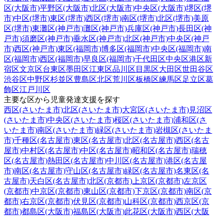
区(大阪市)
平野区(大阪市)
北区(大阪市)
中央区(大阪市)
堺区(堺
市)
中区(堺市)
東区(堺市)
西区(堺市)
南区(堺市)
北区(堺市)
美原
区(堺市)
東灘区(神戸市)
灘区(神戸市)
兵庫区(神戸市)
長田区(神
戸市)
須磨区(神戸市)
垂水区(神戸市)
北区(神戸市)
中央区(神戸
市)
西区(神戸市)
東区(福岡市)
博多区(福岡市)
中央区(福岡市)
南
区(福岡市)
西区(福岡市)
早良区(福岡市)
千代田区
中央区
港区
新
宿区
文京区
台東区
墨田区
江東区
品川区
目黒区
大田区
世田谷区
渋谷区
中野区
杉並区
豊島区
北区
荒川区
板橋区
練馬区
足立区
葛
飾区
江戸川区
主要な区から児童発達支援を探す
西区(さいたま市)
北区(さいたま市)
大宮区(さいたま市)
見沼区
(さいたま市)
中央区(さいたま市)
桜区(さいたま市)
浦和区(さ
いたま市)
南区(さいたま市)
緑区(さいたま市)
岩槻区(さいたま
市)
千種区(名古屋市)
東区(名古屋市)
北区(名古屋市)
西区(名古
屋市)
中村区(名古屋市)
中区(名古屋市)
昭和区(名古屋市)
瑞穂
区(名古屋市)
熱田区(名古屋市)
中川区(名古屋市)
港区(名古屋
市)
南区(名古屋市)
守山区(名古屋市)
緑区(名古屋市)
名東区(名
古屋市)
天白区(名古屋市)
北区(京都市)
上京区(京都市)
左京区
(京都市)
中京区(京都市)
東山区(京都市)
下京区(京都市)
南区(京
都市)
右京区(京都市)
伏見区(京都市)
山科区(京都市)
西京区(京
都市)
都島区(大阪市)
福島区(大阪市)
此花区(大阪市)
西区(大阪