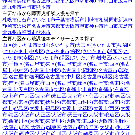
静岡市
浜松市
名古屋市
京都市
大阪市
堺市
神戸市
岡山市
広島市
北九州市
福岡市
熊本市
主要な市から障害児相談支援を探す
札幌市
仙台市
さいたま市
千葉市
横浜市
川崎市
相模原市
新潟市
静岡市
浜松市
名古屋市
京都市
大阪市
堺市
神戸市
岡山市
広島市
北九州市
福岡市
熊本市
主要な区から放課後等デイサービスを探す
西区(さいたま市)
北区(さいたま市)
大宮区(さいたま市)
見沼区
(さいたま市)
中央区(さいたま市)
桜区(さいたま市)
浦和区(さ
いたま市)
南区(さいたま市)
緑区(さいたま市)
岩槻区(さいたま
市)
千種区(名古屋市)
東区(名古屋市)
北区(名古屋市)
西区(名古
屋市)
中村区(名古屋市)
中区(名古屋市)
昭和区(名古屋市)
瑞穂
区(名古屋市)
熱田区(名古屋市)
中川区(名古屋市)
港区(名古屋
市)
南区(名古屋市)
守山区(名古屋市)
緑区(名古屋市)
名東区(名
古屋市)
天白区(名古屋市)
北区(京都市)
上京区(京都市)
左京区
(京都市)
中京区(京都市)
東山区(京都市)
下京区(京都市)
南区(京
都市)
右京区(京都市)
伏見区(京都市)
山科区(京都市)
西京区(京
都市)
都島区(大阪市)
福島区(大阪市)
此花区(大阪市)
西区(大阪
市)
港区(大阪市)
大正区(大阪市)
天王寺区(大阪市)
浪速区(大阪
市)
西淀川区(大阪市)
東淀川区(大阪市)
東成区(大阪市)
生野区
(大阪市)
旭区(大阪市)
城東区(大阪市)
阿倍野区(大阪市)
住吉区
(大阪市)
西成区(大阪市)
淀川区(大阪市)
鶴見区(大阪市)
住之江